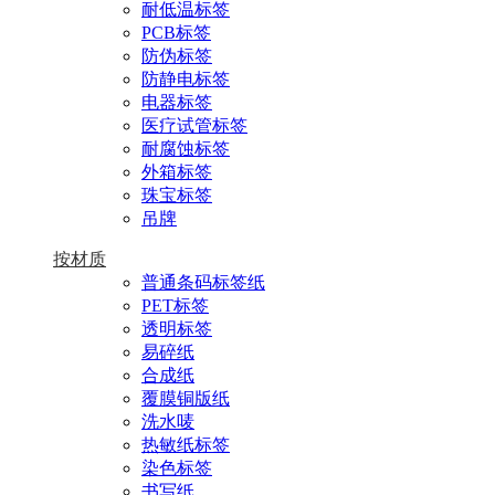
耐低温标签
PCB标签
防伪标签
防静电标签
电器标签
医疗试管标签
耐腐蚀标签
外箱标签
珠宝标签
吊牌
按材质
普通条码标签纸
PET标签
透明标签
易碎纸
合成纸
覆膜铜版纸
洗水唛
热敏纸标签
染色标签
书写纸