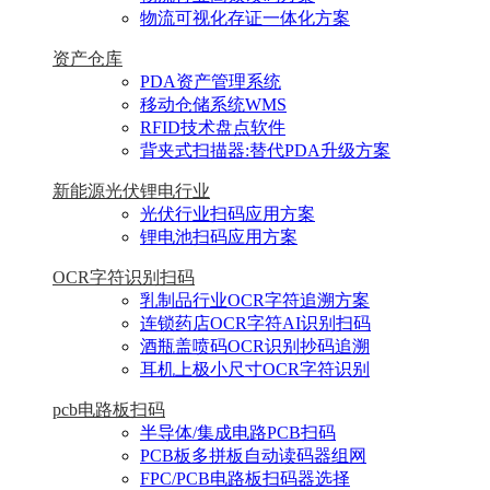
物流可视化存证一体化方案
资产仓库
PDA资产管理系统
移动仓储系统WMS
RFID技术盘点软件
背夹式扫描器:替代PDA升级方案
新能源光伏锂电行业
光伏行业扫码应用方案
锂电池扫码应用方案
OCR字符识别扫码
乳制品行业OCR字符追溯方案
连锁药店OCR字符AI识别扫码
酒瓶盖喷码OCR识别抄码追溯
耳机上极小尺寸OCR字符识别
pcb电路板扫码
半导体/集成电路PCB扫码
PCB板多拼板自动读码器组网
FPC/PCB电路板扫码器选择