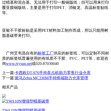
过蜡基和混合基。无法用于打印一般铜版纸；但可以用来打印
覆亚膜铜版纸，主要是用于打印PET、消银龙、高温标签贴纸
等。
亚银不干胶标贴是采用PET材料加工制作而成，所以只能用树
脂基碳带来打印。
广州艾韦迅自有的
标签工厂
供应的标签纸，可以定制不同材
质的标签纸普遍使用的有纸质不干胶、PVC、PET等，欢迎咨
询
www.ivysun.net
或020-87030040
上一篇:
卡西欧DT-970手持盘点机助力零售行业仓库
下一篇:
斑马Zebra MC330M手持终端助力仓库管理
相关产品
TWA10N增强型蜡基碳带