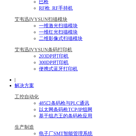
巴枪
RF枪_RF手持机
艾韦迅IVYSUN扫描模块
一维激光扫描模块
一维红光扫描模块
二维影像式扫描模块
艾韦迅IVYSUN条码打印机
203DPI打印机
300DPI打印机
便携式蓝牙打印机
|
解决方案
工控自动化
485口条码枪与PLC通讯
以太网条码枪TCP/IP组网
基于组态王的条码枪应用
生产制造
电子厂SMT智能管理系统