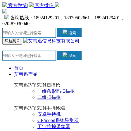
官方微博
|
官方微信
|
咨询热线：18924129201，18929502661，18924129401，
020-87030040
搜索
导航菜单
搜索
首页
艾韦迅产品
艾韦迅IVYSUN扫描枪
一维条形码扫描枪
二维扫描枪
艾韦迅IVYSUN手持终端
安卓手持机
CE/mobil系统采集器
工业抗摔采集器