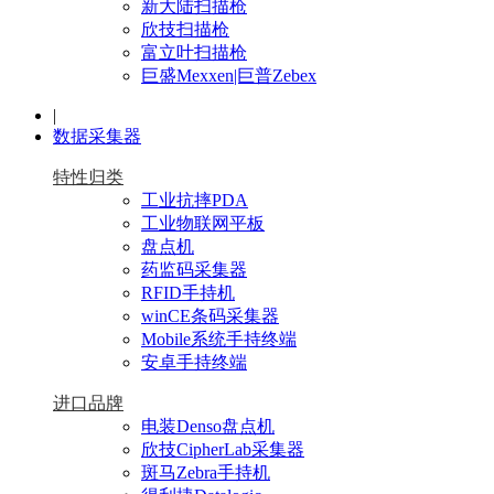
新大陆扫描枪
欣技扫描枪
富立叶扫描枪
巨盛Mexxen|巨普Zebex
|
数据采集器
特性归类
工业抗摔PDA
工业物联网平板
盘点机
药监码采集器
RFID手持机
winCE条码采集器
Mobile系统手持终端
安卓手持终端
进口品牌
电装Denso盘点机
欣技CipherLab采集器
斑马Zebra手持机