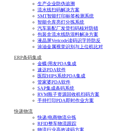
生产企业防伪追溯
流水线扫码解决方案
SMT智能打印标签检测系统
智能仓库亮灯分拣系统
汽车装配厂发货扫码核对防错
包装盒流水线防混料解决方案
液晶屏Vericode读码识字符防反
涂油金属视觉识别与上位机比对
ERP条码集成
金蝶/用友PDA集成
速达PDA软件
医院HIPS系统PDA集成
管家婆PDA软件
SAP集成条码系统
RVM瓶子资源回收机扫码方案
手持打印PDA即时作业方案
快递物流
快递/电商物流分拣
RFID整车物流跟踪
物流行业高效读码方案