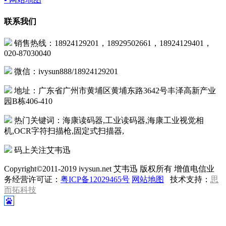
联系我们
销售热线：18924129201，18929502661，18924129401，
020-87030040
微信：ivysun888/18924129201
地址：广东省广州市黄埔区黄埔东路3642号丰泽高新产业
园B栋406-410
热门关键词：海康读码器,工业读码器,海康工业视觉相
机,OCR字符扫描枪,固定式扫描器,
码上关注艾韦迅
Copyright©2011-2019 ivysun.net 艾韦迅 版权所有 增值电信业
务经营许可证：
粤ICP备12029465号
网站地图
技术支持：
思
而拓科技