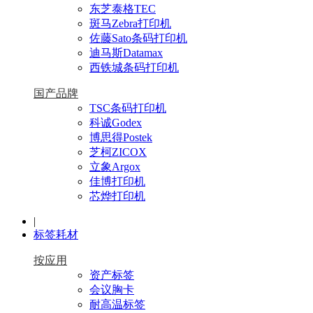
东芝泰格TEC
斑马Zebra打印机
佐藤Sato条码打印机
迪马斯Datamax
西铁城条码打印机
国产品牌
TSC条码打印机
科诚Godex
博思得Postek
芝柯ZICOX
立象Argox
佳博打印机
芯烨打印机
|
标签耗材
按应用
资产标签
会议胸卡
耐高温标签