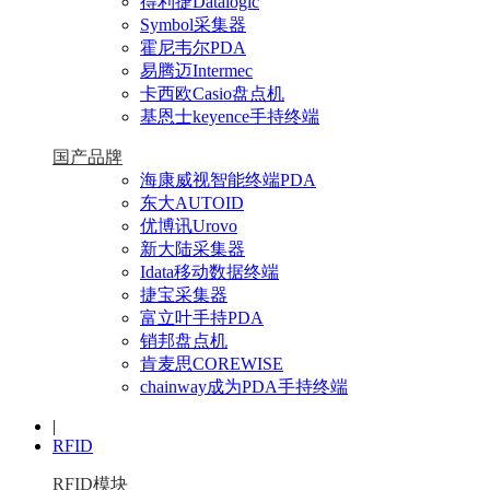
得利捷Datalogic
Symbol采集器
霍尼韦尔PDA
易腾迈Intermec
卡西欧Casio盘点机
基恩士keyence手持终端
国产品牌
海康威视智能终端PDA
东大AUTOID
优博讯Urovo
新大陆采集器
Idata移动数据终端
捷宝采集器
富立叶手持PDA
销邦盘点机
肯麦思COREWISE
chainway成为PDA手持终端
|
RFID
RFID模块