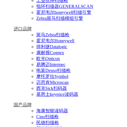
工业抗摔扫描枪
指环扫描器GENERALSCAN
霍尼韦尔honeywell扫描引擎
Zebra斑马扫描模组引擎
进口品牌
斑马Zebra扫描枪
霍尼韦尔Honeywell
得利捷Datalogic
康耐视Cognex
欧光Opticon
易腾迈Intermec
电装Denso扫描枪
摩托罗拉Symbol
迈思肯Microscan
西克Sick扫码器
基恩士keyence读码器
国产品牌
海康智能读码器
Cino扫描枪
民德扫描枪