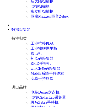
新大陆扫描枪
欣技扫描枪
富立叶扫描枪
巨盛Mexxen|巨普Zebex
|
数据采集器
特性归类
工业抗摔PDA
工业物联网平板
盘点机
药监码采集器
RFID手持机
winCE条码采集器
Mobile系统手持终端
安卓手持终端
进口品牌
电装Denso盘点机
欣技CipherLab采集器
斑马Zebra手持机