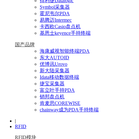
得利捷Datalogic
Symbol采集器
霍尼韦尔PDA
易腾迈Intermec
卡西欧Casio盘点机
基恩士keyence手持终端
国产品牌
海康威视智能终端PDA
东大AUTOID
优博讯Urovo
新大陆采集器
Idata移动数据终端
捷宝采集器
富立叶手持PDA
销邦盘点机
肯麦思COREWISE
chainway成为PDA手持终端
|
RFID
RFID模块