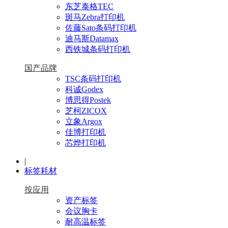
东芝泰格TEC
斑马Zebra打印机
佐藤Sato条码打印机
迪马斯Datamax
西铁城条码打印机
国产品牌
TSC条码打印机
科诚Godex
博思得Postek
芝柯ZICOX
立象Argox
佳博打印机
芯烨打印机
|
标签耗材
按应用
资产标签
会议胸卡
耐高温标签