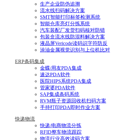
生产企业防伪追溯
流水线扫码解决方案
SMT智能打印标签检测系统
智能仓库亮灯分拣系统
汽车装配厂发货扫码核对防错
包装盒流水线防混料解决方案
液晶屏Vericode读码识字符防反
涂油金属视觉识别与上位机比对
ERP条码集成
金蝶/用友PDA集成
速达PDA软件
医院HIPS系统PDA集成
管家婆PDA软件
SAP集成条码系统
RVM瓶子资源回收机扫码方案
手持打印PDA即时作业方案
快递物流
快递/电商物流分拣
RFID整车物流跟踪
物流行业高效读码方案