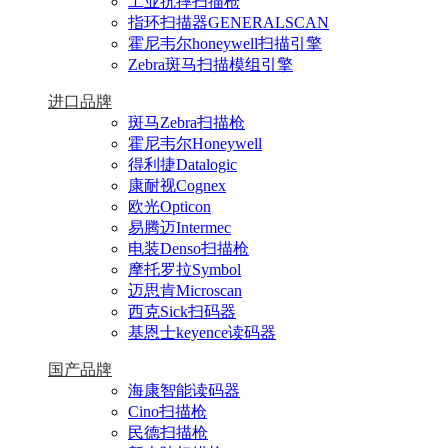
工业抗摔扫描枪
指环扫描器GENERALSCAN
霍尼韦尔honeywell扫描引擎
Zebra斑马扫描模组引擎
进口品牌
斑马Zebra扫描枪
霍尼韦尔Honeywell
得利捷Datalogic
康耐视Cognex
欧光Opticon
易腾迈Intermec
电装Denso扫描枪
摩托罗拉Symbol
迈思肯Microscan
西克Sick扫码器
基恩士keyence读码器
国产品牌
海康智能读码器
Cino扫描枪
民德扫描枪