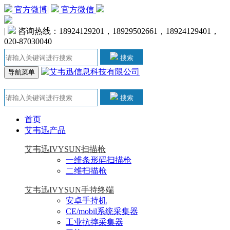
官方微博
|
官方微信
|
咨询热线：18924129201，18929502661，18924129401，
020-87030040
搜索
导航菜单
搜索
首页
艾韦迅产品
艾韦迅IVYSUN扫描枪
一维条形码扫描枪
二维扫描枪
艾韦迅IVYSUN手持终端
安卓手持机
CE/mobil系统采集器
工业抗摔采集器