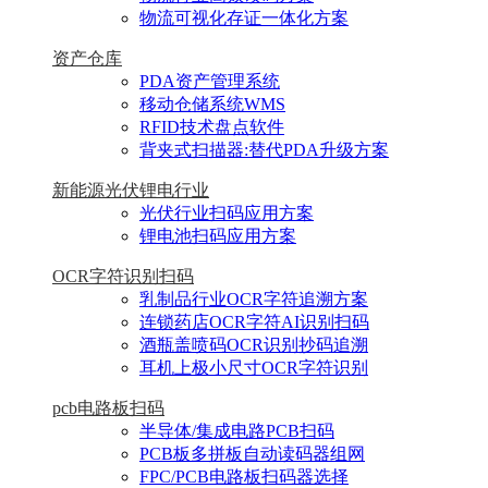
物流可视化存证一体化方案
资产仓库
PDA资产管理系统
移动仓储系统WMS
RFID技术盘点软件
背夹式扫描器:替代PDA升级方案
新能源光伏锂电行业
光伏行业扫码应用方案
锂电池扫码应用方案
OCR字符识别扫码
乳制品行业OCR字符追溯方案
连锁药店OCR字符AI识别扫码
酒瓶盖喷码OCR识别抄码追溯
耳机上极小尺寸OCR字符识别
pcb电路板扫码
半导体/集成电路PCB扫码
PCB板多拼板自动读码器组网
FPC/PCB电路板扫码器选择