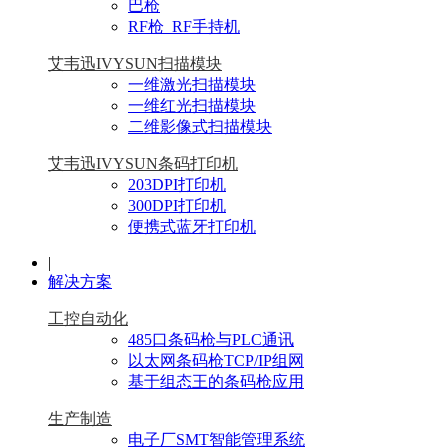
巴枪
RF枪_RF手持机
艾韦迅IVYSUN扫描模块
一维激光扫描模块
一维红光扫描模块
二维影像式扫描模块
艾韦迅IVYSUN条码打印机
203DPI打印机
300DPI打印机
便携式蓝牙打印机
|
解决方案
工控自动化
485口条码枪与PLC通讯
以太网条码枪TCP/IP组网
基于组态王的条码枪应用
生产制造
电子厂SMT智能管理系统