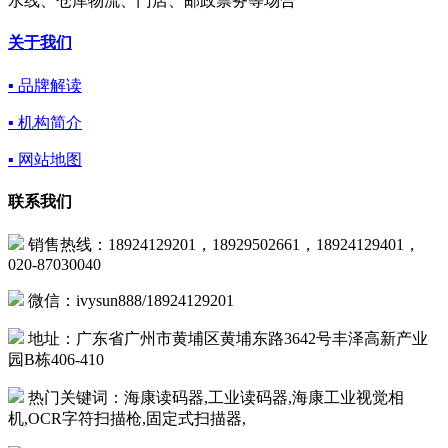
水线、仓库物流、门店、邮政票务等场合
关于我们
▪ 品牌解读
▪ 机构简介
▪ 网站地图
联系我们
销售热线：18924129201，18929502661，18924129401，
020-87030040
微信：ivysun888/18924129201
地址：广东省广州市黄埔区黄埔东路3642号丰泽高新产业
园B栋406-410
热门关键词：海康读码器,工业读码器,海康工业视觉相
机,OCR字符扫描枪,固定式扫描器,