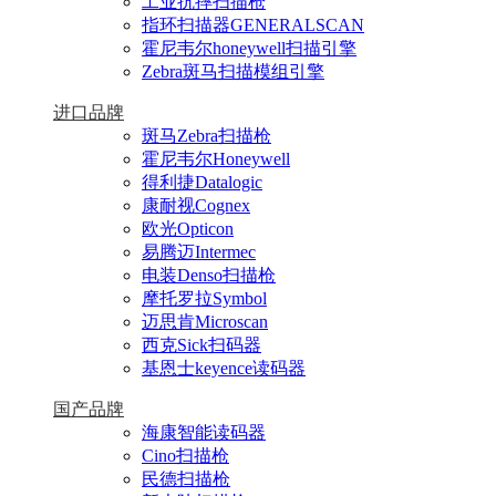
工业抗摔扫描枪
指环扫描器GENERALSCAN
霍尼韦尔honeywell扫描引擎
Zebra斑马扫描模组引擎
进口品牌
斑马Zebra扫描枪
霍尼韦尔Honeywell
得利捷Datalogic
康耐视Cognex
欧光Opticon
易腾迈Intermec
电装Denso扫描枪
摩托罗拉Symbol
迈思肯Microscan
西克Sick扫码器
基恩士keyence读码器
国产品牌
海康智能读码器
Cino扫描枪
民德扫描枪