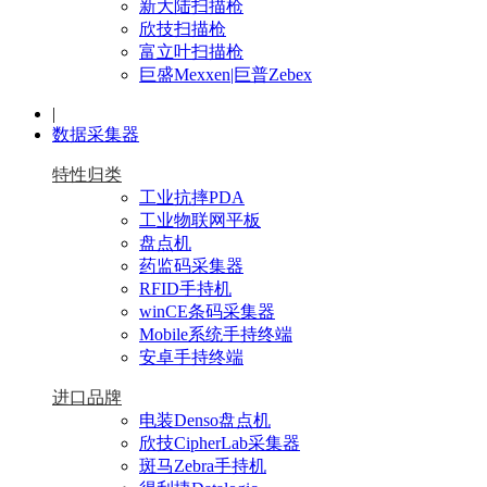
新大陆扫描枪
欣技扫描枪
富立叶扫描枪
巨盛Mexxen|巨普Zebex
|
数据采集器
特性归类
工业抗摔PDA
工业物联网平板
盘点机
药监码采集器
RFID手持机
winCE条码采集器
Mobile系统手持终端
安卓手持终端
进口品牌
电装Denso盘点机
欣技CipherLab采集器
斑马Zebra手持机