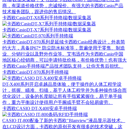
商，有渠道价格优势，忠诚报价。有强大的卡西欧Casio产品
技术服务团队，跟进你的售后情况。
卡西欧CasioDT-X8系列手持终端|数据采集器
卡西欧CasioDT-X7系列手持终端|数据采集器
卡西欧CasioDT-970系列是延续卡西欧Casio经典设计，外表简
约大方，具备IP67* 防尘防水标准等，普遍使用于零售、制造
业、分销行业以及野外作业等。艾韦迅作为卡西欧Casio中国
地区核心经销商，可以申请特批价格，有价格优势！也有强大
卡西欧Casio手持终端产品技术团队支持，让你无售后担忧。
卡西欧CasioDT-970系列手持终端
DT-X400系列开启卓越品质体验，便于操作的人体工程学设
计，抓握、瞄准、扫描，基于人体工程学并为多种操作场合而
优化设计，设备的长度能让所有手指紧紧握住，易于单手操
作，重力平衡设计使得用户手腕或手臂不会轻易疲劳。
卡西欧CASIO DT-X400安卓手持终端
CASIO IT-800配备了新的卡西欧"Blanview"液晶显示器技术。
在LCD设计方面，卡西欧的原创开发有很多的技术突破，这