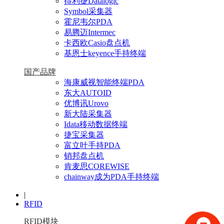
得利捷Datalogic
Symbol采集器
霍尼韦尔PDA
易腾迈Intermec
卡西欧Casio盘点机
基恩士keyence手持终端
国产品牌
海康威视智能终端PDA
东大AUTOID
优博讯Urovo
新大陆采集器
Idata移动数据终端
捷宝采集器
富立叶手持PDA
销邦盘点机
肯麦思COREWISE
chainway成为PDA手持终端
|
RFID
RFID模块