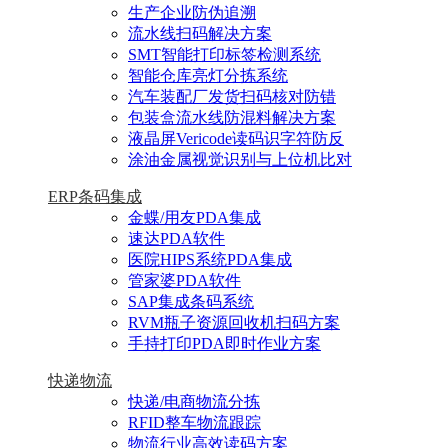
生产企业防伪追溯
流水线扫码解决方案
SMT智能打印标签检测系统
智能仓库亮灯分拣系统
汽车装配厂发货扫码核对防错
包装盒流水线防混料解决方案
液晶屏Vericode读码识字符防反
涂油金属视觉识别与上位机比对
ERP条码集成
金蝶/用友PDA集成
速达PDA软件
医院HIPS系统PDA集成
管家婆PDA软件
SAP集成条码系统
RVM瓶子资源回收机扫码方案
手持打印PDA即时作业方案
快递物流
快递/电商物流分拣
RFID整车物流跟踪
物流行业高效读码方案