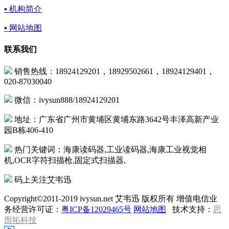
▪ 机构简介
▪ 网站地图
联系我们
销售热线：18924129201，18929502661，18924129401，
020-87030040
微信：ivysun888/18924129201
地址：广东省广州市黄埔区黄埔东路3642号丰泽高新产业
园B栋406-410
热门关键词：海康读码器,工业读码器,海康工业视觉相
机,OCR字符扫描枪,固定式扫描器,
码上关注艾韦迅
Copyright©2011-2019 ivysun.net 艾韦迅 版权所有 增值电信业
务经营许可证：
粤ICP备12029465号
网站地图
技术支持：
思
而拓科技