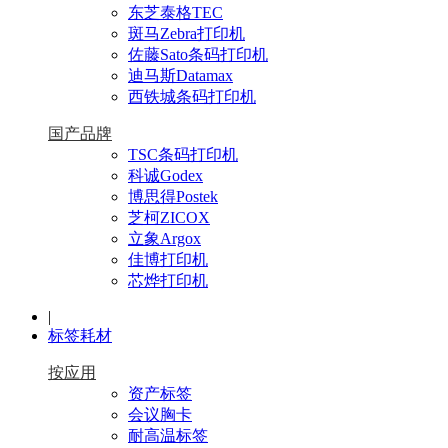
东芝泰格TEC
斑马Zebra打印机
佐藤Sato条码打印机
迪马斯Datamax
西铁城条码打印机
国产品牌
TSC条码打印机
科诚Godex
博思得Postek
芝柯ZICOX
立象Argox
佳博打印机
芯烨打印机
|
标签耗材
按应用
资产标签
会议胸卡
耐高温标签