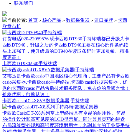
联系我们
当前位置:
首页
核心产品
数据采集器
进口品牌
卡西
>
>
>
>
欧盘点机
订货电话020-22059576.现卡西欧DT930手持终端都已升级为卡
西欧DT940，升级之后的卡西欧DT940主要在核心部件条码读
头上加强了，使升级后的DT940在读取条码时更加灵敏、精准
度更高！
卡西欧DT930/940手持终端
艾韦迅是卡西欧casio中国地区核心代理商，主要产品有卡西欧
casio采集器,卡西欧casio手持终端,卡西欧casio数据采集器，优
秀的卡西欧casio产品售后技术服务团队，免去你的后顾之忧！
价格优惠，欲购从速！
卡西欧casioDT-X8VA数据采集器|手持终端
卡西欧CasioDT-X8系列掌上型终端具有卓越的耐用性、简易
的操作设计和高可见度的LCD显示屏。同时兼具灵巧的键盘
布局流线型外观和高强度环境耐用性，名副其实的工业级手持
终端|数据采集器，艾韦迅是卡西欧Casio中国地区核心经销