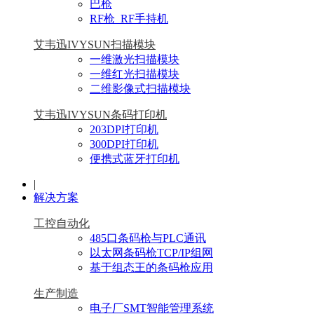
巴枪
RF枪_RF手持机
艾韦迅IVYSUN扫描模块
一维激光扫描模块
一维红光扫描模块
二维影像式扫描模块
艾韦迅IVYSUN条码打印机
203DPI打印机
300DPI打印机
便携式蓝牙打印机
|
解决方案
工控自动化
485口条码枪与PLC通讯
以太网条码枪TCP/IP组网
基于组态王的条码枪应用
生产制造
电子厂SMT智能管理系统