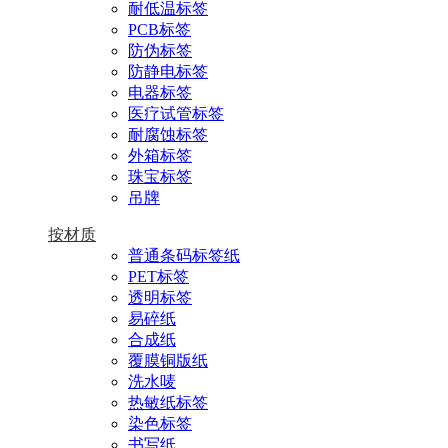
耐低温标签
PCB标签
防伪标签
防静电标签
电器标签
医疗试管标签
耐腐蚀标签
外箱标签
珠宝标签
吊牌
按材质
普通条码标签纸
PET标签
透明标签
易碎纸
合成纸
覆膜铜版纸
洗水唛
热敏纸标签
染色标签
书写纸