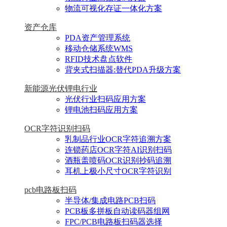
物流可视化存证一体化方案
资产仓库
PDA资产管理系统
移动仓储系统WMS
RFID技术盘点软件
背夹式扫描器:替代PDA升级方案
新能源光伏锂电行业
光伏行业扫码应用方案
锂电池扫码应用方案
OCR字符识别扫码
乳制品行业OCR字符追溯方案
连锁药店OCR字符AI识别扫码
酒瓶盖喷码OCR识别抄码追溯
耳机上极小尺寸OCR字符识别
pcb电路板扫码
半导体/集成电路PCB扫码
PCB板多拼板自动读码器组网
FPC/PCB电路板扫码器选择