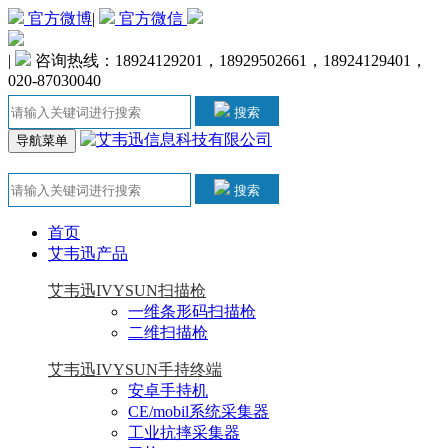
官方微博
|
官方微信
|
咨询热线：18924129201，18929502661，18924129401，
020-87030040
搜索
导航菜单
搜索
首页
艾韦迅产品
艾韦迅IVYSUN扫描枪
一维条形码扫描枪
二维扫描枪
艾韦迅IVYSUN手持终端
安卓手持机
CE/mobil系统采集器
工业抗摔采集器