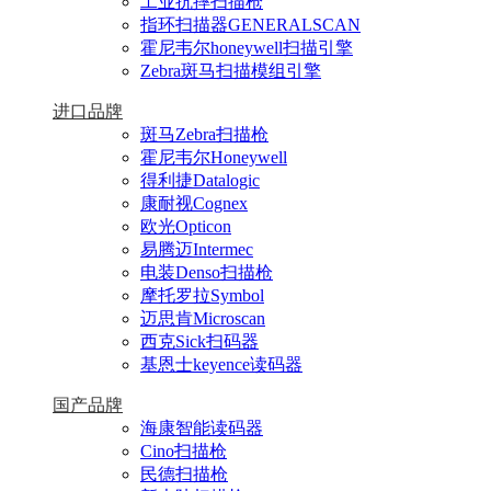
工业抗摔扫描枪
指环扫描器GENERALSCAN
霍尼韦尔honeywell扫描引擎
Zebra斑马扫描模组引擎
进口品牌
斑马Zebra扫描枪
霍尼韦尔Honeywell
得利捷Datalogic
康耐视Cognex
欧光Opticon
易腾迈Intermec
电装Denso扫描枪
摩托罗拉Symbol
迈思肯Microscan
西克Sick扫码器
基恩士keyence读码器
国产品牌
海康智能读码器
Cino扫描枪
民德扫描枪