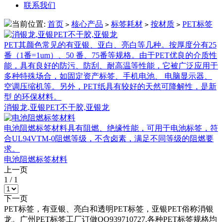
联系我们
当前位置:
首页
核心产品
标签耗材
按材质
PET标签
>
>
>
>
PET其颜色常见的有亚银、亚白、亮白等几种。按厚度分有25
番（1番=1um）、50 番、75番等规格。由于PET优良的介质性
能，具有良好的防污、防刮、耐高温等性能，它被广泛应用于
多种特殊场合，如固定资产标签、手机电池、 电脑显示器、
空调压缩机等。另外，PET纸具有较好的天然可降解性，是新
型 的环保材料。
消银龙,亚银PET不干胶,亚银龙
电池阻燃标签材料具有阻燃、绝缘性能，可用于电池标签，符
合UL94VTM-0阻燃等级，不含卤素，满足不同等级的阻燃要
求。
电池阻燃标签材料
上一页
1
/
1
下一页
PET标签，有亚银、亮白和透明PET标签，亚银PET俗称消银
龙。广州PET标签工厂订做QQ939710727.各种PET标签规格均