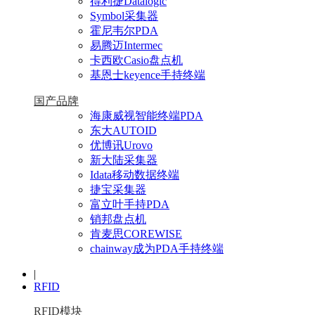
得利捷Datalogic
Symbol采集器
霍尼韦尔PDA
易腾迈Intermec
卡西欧Casio盘点机
基恩士keyence手持终端
国产品牌
海康威视智能终端PDA
东大AUTOID
优博讯Urovo
新大陆采集器
Idata移动数据终端
捷宝采集器
富立叶手持PDA
销邦盘点机
肯麦思COREWISE
chainway成为PDA手持终端
|
RFID
RFID模块