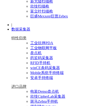
新大陆扫描枪
欣技扫描枪
富立叶扫描枪
巨盛Mexxen|巨普Zebex
|
数据采集器
特性归类
工业抗摔PDA
工业物联网平板
盘点机
药监码采集器
RFID手持机
winCE条码采集器
Mobile系统手持终端
安卓手持终端
进口品牌
电装Denso盘点机
欣技CipherLab采集器
斑马Zebra手持机