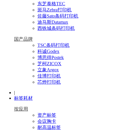
东芝泰格TEC
斑马Zebra打印机
佐藤Sato条码打印机
迪马斯Datamax
西铁城条码打印机
国产品牌
TSC条码打印机
科诚Godex
博思得Postek
芝柯ZICOX
立象Argox
佳博打印机
芯烨打印机
|
标签耗材
按应用
资产标签
会议胸卡
耐高温标签