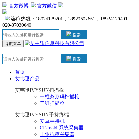
官方微博
|
官方微信
|
咨询热线：18924129201，18929502661，18924129401，
020-87030040
搜索
导航菜单
搜索
首页
艾韦迅产品
艾韦迅IVYSUN扫描枪
一维条形码扫描枪
二维扫描枪
艾韦迅IVYSUN手持终端
安卓手持机
CE/mobil系统采集器
工业抗摔采集器