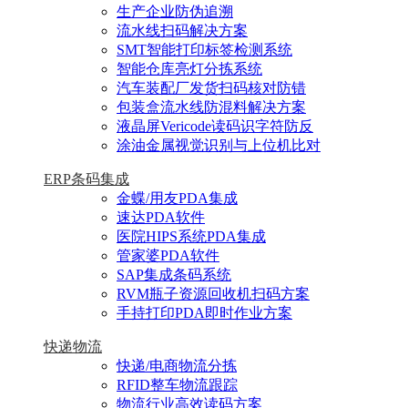
生产企业防伪追溯
流水线扫码解决方案
SMT智能打印标签检测系统
智能仓库亮灯分拣系统
汽车装配厂发货扫码核对防错
包装盒流水线防混料解决方案
液晶屏Vericode读码识字符防反
涂油金属视觉识别与上位机比对
ERP条码集成
金蝶/用友PDA集成
速达PDA软件
医院HIPS系统PDA集成
管家婆PDA软件
SAP集成条码系统
RVM瓶子资源回收机扫码方案
手持打印PDA即时作业方案
快递物流
快递/电商物流分拣
RFID整车物流跟踪
物流行业高效读码方案