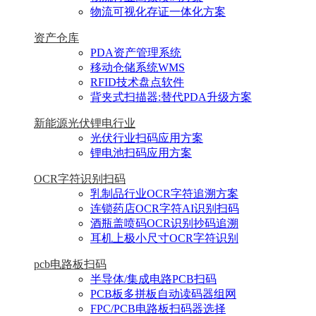
物流可视化存证一体化方案
资产仓库
PDA资产管理系统
移动仓储系统WMS
RFID技术盘点软件
背夹式扫描器:替代PDA升级方案
新能源光伏锂电行业
光伏行业扫码应用方案
锂电池扫码应用方案
OCR字符识别扫码
乳制品行业OCR字符追溯方案
连锁药店OCR字符AI识别扫码
酒瓶盖喷码OCR识别抄码追溯
耳机上极小尺寸OCR字符识别
pcb电路板扫码
半导体/集成电路PCB扫码
PCB板多拼板自动读码器组网
FPC/PCB电路板扫码器选择