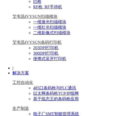
巴枪
RF枪_RF手持机
艾韦迅IVYSUN扫描模块
一维激光扫描模块
一维红光扫描模块
二维影像式扫描模块
艾韦迅IVYSUN条码打印机
203DPI打印机
300DPI打印机
便携式蓝牙打印机
|
解决方案
工控自动化
485口条码枪与PLC通讯
以太网条码枪TCP/IP组网
基于组态王的条码枪应用
生产制造
电子厂SMT智能管理系统