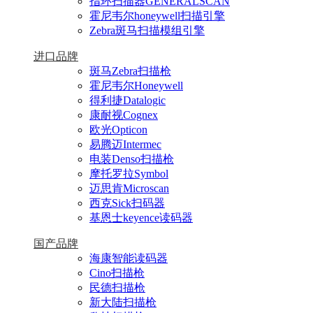
指环扫描器GENERALSCAN
霍尼韦尔honeywell扫描引擎
Zebra斑马扫描模组引擎
进口品牌
斑马Zebra扫描枪
霍尼韦尔Honeywell
得利捷Datalogic
康耐视Cognex
欧光Opticon
易腾迈Intermec
电装Denso扫描枪
摩托罗拉Symbol
迈思肯Microscan
西克Sick扫码器
基恩士keyence读码器
国产品牌
海康智能读码器
Cino扫描枪
民德扫描枪
新大陆扫描枪