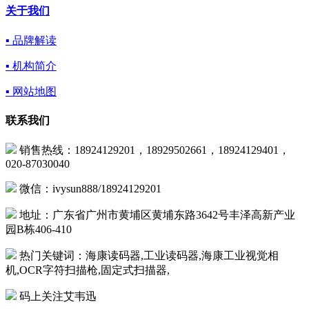
关于我们
▪ 品牌解读
▪ 机构简介
▪ 网站地图
联系我们
销售热线：18924129201，18929502661，18924129401，
020-87030040
微信：ivysun888/18924129201
地址：广东省广州市黄埔区黄埔东路3642号丰泽高新产业
园B栋406-410
热门关键词：海康读码器,工业读码器,海康工业视觉相
机,OCR字符扫描枪,固定式扫描器,
码上关注艾韦迅