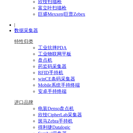
欣技扫描枪
富立叶扫描枪
巨盛Mexxen|巨普Zebex
|
数据采集器
特性归类
工业抗摔PDA
工业物联网平板
盘点机
药监码采集器
RFID手持机
winCE条码采集器
Mobile系统手持终端
安卓手持终端
进口品牌
电装Denso盘点机
欣技CipherLab采集器
斑马Zebra手持机
得利捷Datalogic