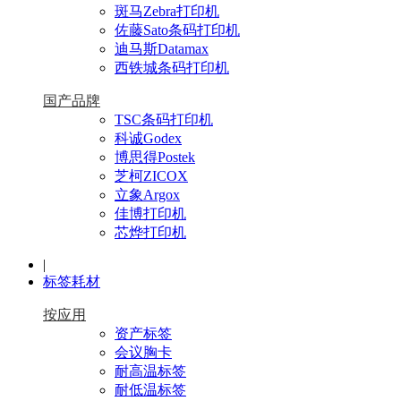
斑马Zebra打印机
佐藤Sato条码打印机
迪马斯Datamax
西铁城条码打印机
国产品牌
TSC条码打印机
科诚Godex
博思得Postek
芝柯ZICOX
立象Argox
佳博打印机
芯烨打印机
|
标签耗材
按应用
资产标签
会议胸卡
耐高温标签
耐低温标签