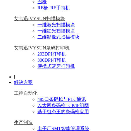
巴枪
RF枪_RF手持机
艾韦迅IVYSUN扫描模块
一维激光扫描模块
一维红光扫描模块
二维影像式扫描模块
艾韦迅IVYSUN条码打印机
203DPI打印机
300DPI打印机
便携式蓝牙打印机
|
解决方案
工控自动化
485口条码枪与PLC通讯
以太网条码枪TCP/IP组网
基于组态王的条码枪应用
生产制造
电子厂SMT智能管理系统