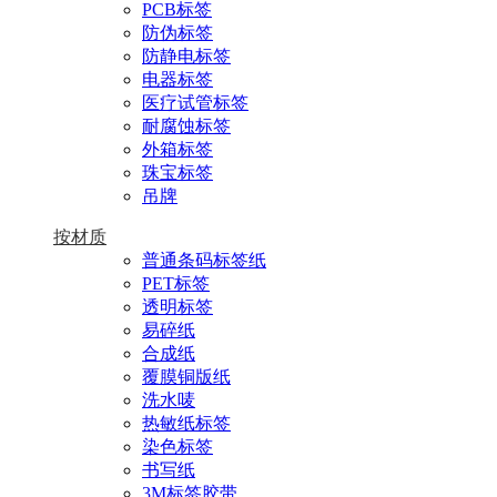
PCB标签
防伪标签
防静电标签
电器标签
医疗试管标签
耐腐蚀标签
外箱标签
珠宝标签
吊牌
按材质
普通条码标签纸
PET标签
透明标签
易碎纸
合成纸
覆膜铜版纸
洗水唛
热敏纸标签
染色标签
书写纸
3M标签胶带