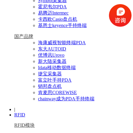
Symbol采集器
霍尼韦尔PDA
易腾迈Intermec
卡西欧Casio盘点机
基恩士keyence手持终端
国产品牌
海康威视智能终端PDA
东大AUTOID
优博讯Urovo
新大陆采集器
Idata移动数据终端
捷宝采集器
富立叶手持PDA
销邦盘点机
肯麦思COREWISE
chainway成为PDA手持终端
|
RFID
RFID模块