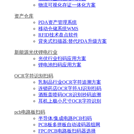
物流可视化存证一体化方案
资产仓库
PDA资产管理系统
移动仓储系统WMS
RFID技术盘点软件
背夹式扫描器:替代PDA升级方案
新能源光伏锂电行业
光伏行业扫码应用方案
锂电池扫码应用方案
OCR字符识别扫码
乳制品行业OCR字符追溯方案
连锁药店OCR字符AI识别扫码
酒瓶盖喷码OCR识别抄码追溯
耳机上极小尺寸OCR字符识别
pcb电路板扫码
半导体/集成电路PCB扫码
PCB板多拼板自动读码器组网
FPC/PCB电路板扫码器选择