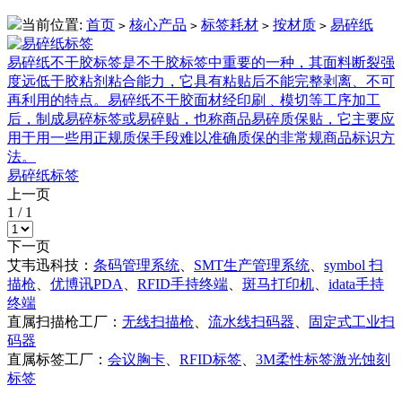
当前位置:
首页
核心产品
标签耗材
按材质
易碎纸
>
>
>
>
易碎纸不干胶标签是不干胶标签中重要的一种，其面料断裂强
度远低于胶粘剂粘合能力，它具有粘贴后不能完整剥离、不可
再利用的特点。易碎纸不干胶面材经印刷﹑模切等工序加工
后，制成易碎标签或易碎贴，也称商品易碎质保贴，它主要应
用于用一些用正规质保手段难以准确质保的非常规商品标识方
法。
易碎纸标签
上一页
1
/
1
下一页
艾韦迅科技：
条码管理系统
、
SMT生产管理系统
、
symbol 扫
描枪
、
优博讯PDA
、
RFID手持终端
、
斑马打印机
、
idata手持
终端
直属扫描枪工厂：
无线扫描枪
、
流水线扫码器
、
固定式工业扫
码器
直属标签工厂：
会议胸卡
、
RFID标签
、
3M柔性标签激光蚀刻
标签