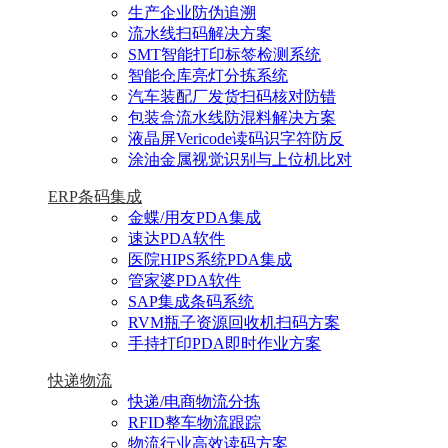
生产企业防伪追溯
流水线扫码解决方案
SMT智能打印标签检测系统
智能仓库亮灯分拣系统
汽车装配厂发货扫码核对防错
包装盒流水线防混料解决方案
液晶屏Vericode读码识字符防反
涂油金属视觉识别与上位机比对
ERP条码集成
金蝶/用友PDA集成
速达PDA软件
医院HIPS系统PDA集成
管家婆PDA软件
SAP集成条码系统
RVM瓶子资源回收机扫码方案
手持打印PDA即时作业方案
快递物流
快递/电商物流分拣
RFID整车物流跟踪
物流行业高效读码方案