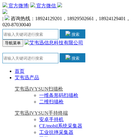
官方微博
|
官方微信
|
咨询热线：18924129201，18929502661，18924129401，
020-87030040
搜索
导航菜单
搜索
首页
艾韦迅产品
艾韦迅IVYSUN扫描枪
一维条形码扫描枪
二维扫描枪
艾韦迅IVYSUN手持终端
安卓手持机
CE/mobil系统采集器
工业抗摔采集器