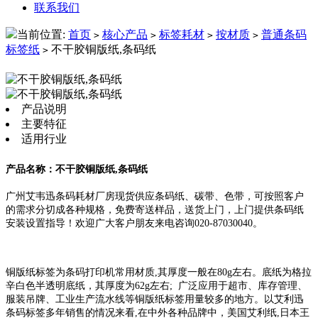
联系我们
当前位置:
首页
核心产品
标签耗材
按材质
普通条码
>
>
>
>
标签纸
不干胶铜版纸,条码纸
>
产品说明
主要特征
适用行业
产品名称：不干胶铜版纸,条码纸
广州艾韦迅条码耗材厂房现货供应条码纸、碳带、色带，可按照客户
的需求分切成各种规格，免费寄送样品，送货上门，上门提供条码纸
安装设置指导！欢迎广大客户朋友来电咨询020-87030040。
铜版纸标签为条码打印机常用材质,其厚度一般在80g左右。底纸为格拉
辛白色半透明底纸，其厚度为62g左右; 广泛应用于超市、库存管理、
服装吊牌、工业生产流水线等铜版纸标签用量较多的地方。以艾利迅
条码标签多年销售的情况来看,在中外各种品牌中，美国艾利纸,日本王