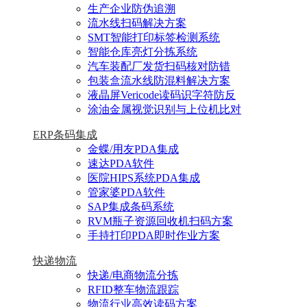
生产企业防伪追溯
流水线扫码解决方案
SMT智能打印标签检测系统
智能仓库亮灯分拣系统
汽车装配厂发货扫码核对防错
包装盒流水线防混料解决方案
液晶屏Vericode读码识字符防反
涂油金属视觉识别与上位机比对
ERP条码集成
金蝶/用友PDA集成
速达PDA软件
医院HIPS系统PDA集成
管家婆PDA软件
SAP集成条码系统
RVM瓶子资源回收机扫码方案
手持打印PDA即时作业方案
快递物流
快递/电商物流分拣
RFID整车物流跟踪
物流行业高效读码方案