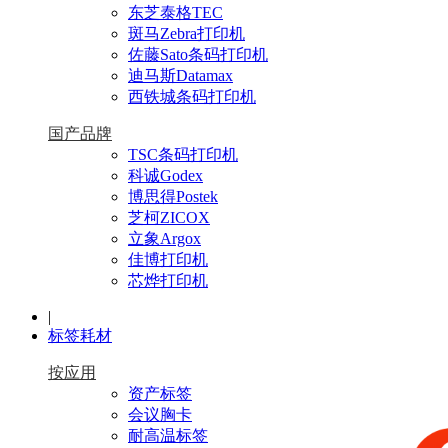
东芝泰格TEC
斑马Zebra打印机
佐藤Sato条码打印机
迪马斯Datamax
西铁城条码打印机
国产品牌
TSC条码打印机
科诚Godex
博思得Postek
芝柯ZICOX
立象Argox
佳博打印机
芯烨打印机
|
标签耗材
按应用
资产标签
会议胸卡
耐高温标签