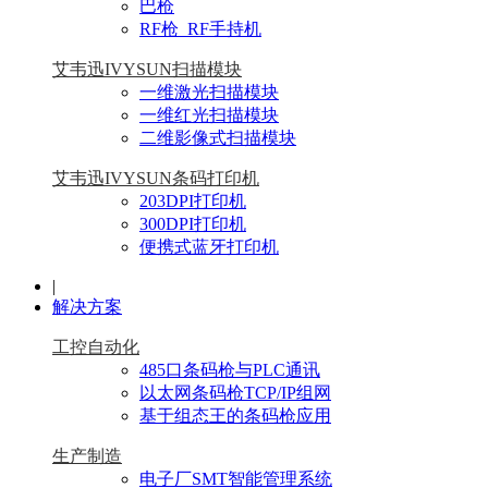
巴枪
RF枪_RF手持机
艾韦迅IVYSUN扫描模块
一维激光扫描模块
一维红光扫描模块
二维影像式扫描模块
艾韦迅IVYSUN条码打印机
203DPI打印机
300DPI打印机
便携式蓝牙打印机
|
解决方案
工控自动化
485口条码枪与PLC通讯
以太网条码枪TCP/IP组网
基于组态王的条码枪应用
生产制造
电子厂SMT智能管理系统