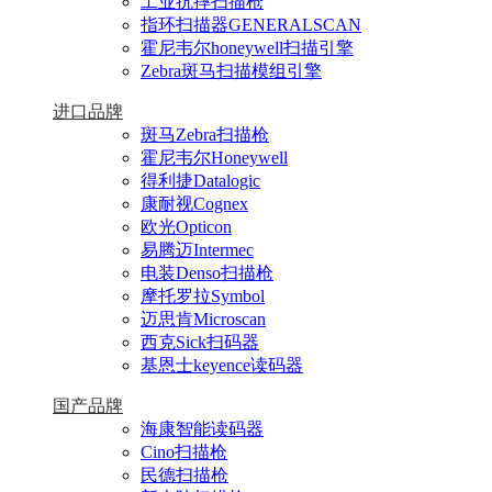
工业抗摔扫描枪
指环扫描器GENERALSCAN
霍尼韦尔honeywell扫描引擎
Zebra斑马扫描模组引擎
进口品牌
斑马Zebra扫描枪
霍尼韦尔Honeywell
得利捷Datalogic
康耐视Cognex
欧光Opticon
易腾迈Intermec
电装Denso扫描枪
摩托罗拉Symbol
迈思肯Microscan
西克Sick扫码器
基恩士keyence读码器
国产品牌
海康智能读码器
Cino扫描枪
民德扫描枪