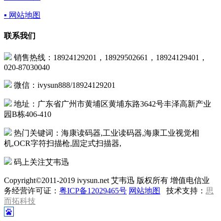
▪ 网站地图
联系我们
销售热线：18924129201，18929502661，18924129401，
020-87030040
微信：ivysun888/18924129201
地址：广东省广州市黄埔区黄埔东路3642号丰泽高新产业
园B栋406-410
热门关键词：海康读码器,工业读码器,海康工业视觉相
机,OCR字符扫描枪,固定式扫描器,
码上关注艾韦迅
Copyright©2011-2019 ivysun.net 艾韦迅 版权所有 增值电信业
务经营许可证：
粤ICP备12029465号
网站地图
技术支持：
思
而拓科技