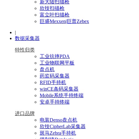
新大陆扫描枪
欣技扫描枪
富立叶扫描枪
巨盛Mexxen|巨普Zebex
|
数据采集器
特性归类
工业抗摔PDA
工业物联网平板
盘点机
药监码采集器
RFID手持机
winCE条码采集器
Mobile系统手持终端
安卓手持终端
进口品牌
电装Denso盘点机
欣技CipherLab采集器
斑马Zebra手持机