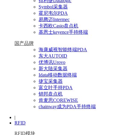
得利捷Datalogic
Symbol采集器
霍尼韦尔PDA
易腾迈Intermec
卡西欧Casio盘点机
基恩士keyence手持终端
国产品牌
海康威视智能终端PDA
东大AUTOID
优博讯Urovo
新大陆采集器
Idata移动数据终端
捷宝采集器
富立叶手持PDA
销邦盘点机
肯麦思COREWISE
chainway成为PDA手持终端
|
RFID
RFID模块