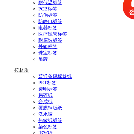
耐低温标签
PCB标签
防伪标签
防静电标签
电器标签
医疗试管标签
耐腐蚀标签
外箱标签
珠宝标签
吊牌
按材质
普通条码标签纸
PET标签
透明标签
易碎纸
合成纸
覆膜铜版纸
洗水唛
热敏纸标签
染色标签
书写纸