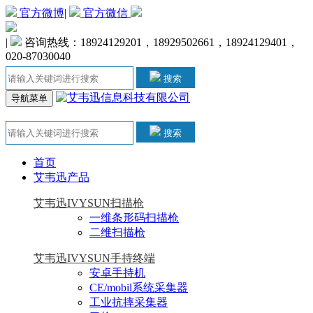
官方微博
|
官方微信
|
咨询热线：18924129201，18929502661，18924129401，
020-87030040
搜索
导航菜单
搜索
首页
艾韦迅产品
艾韦迅IVYSUN扫描枪
一维条形码扫描枪
二维扫描枪
艾韦迅IVYSUN手持终端
安卓手持机
CE/mobil系统采集器
工业抗摔采集器