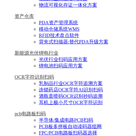
物流可视化存证一体化方案
资产仓库
PDA资产管理系统
移动仓储系统WMS
RFID技术盘点软件
背夹式扫描器:替代PDA升级方案
新能源光伏锂电行业
光伏行业扫码应用方案
锂电池扫码应用方案
OCR字符识别扫码
乳制品行业OCR字符追溯方案
连锁药店OCR字符AI识别扫码
酒瓶盖喷码OCR识别抄码追溯
耳机上极小尺寸OCR字符识别
pcb电路板扫码
半导体/集成电路PCB扫码
PCB板多拼板自动读码器组网
FPC/PCB电路板扫码器选择