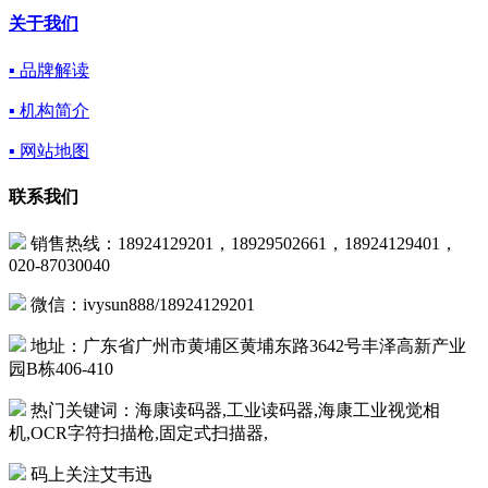
关于我们
▪ 品牌解读
▪ 机构简介
▪ 网站地图
联系我们
销售热线：18924129201，18929502661，18924129401，
020-87030040
微信：ivysun888/18924129201
地址：广东省广州市黄埔区黄埔东路3642号丰泽高新产业
园B栋406-410
热门关键词：海康读码器,工业读码器,海康工业视觉相
机,OCR字符扫描枪,固定式扫描器,
码上关注艾韦迅