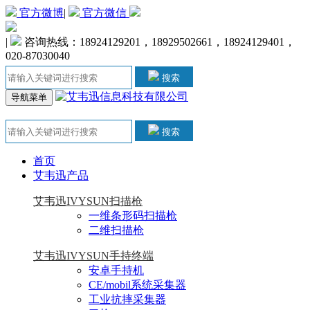
官方微博
|
官方微信
|
咨询热线：18924129201，18929502661，18924129401，
020-87030040
搜索
导航菜单
搜索
首页
艾韦迅产品
艾韦迅IVYSUN扫描枪
一维条形码扫描枪
二维扫描枪
艾韦迅IVYSUN手持终端
安卓手持机
CE/mobil系统采集器
工业抗摔采集器