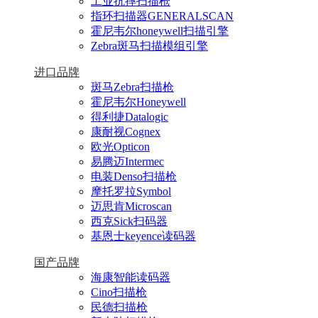
工业抗摔扫描枪
指环扫描器GENERALSCAN
霍尼韦尔honeywell扫描引擎
Zebra斑马扫描模组引擎
进口品牌
斑马Zebra扫描枪
霍尼韦尔Honeywell
得利捷Datalogic
康耐视Cognex
欧光Opticon
易腾迈Intermec
电装Denso扫描枪
摩托罗拉Symbol
迈思肯Microscan
西克Sick扫码器
基恩士keyence读码器
国产品牌
海康智能读码器
Cino扫描枪
民德扫描枪