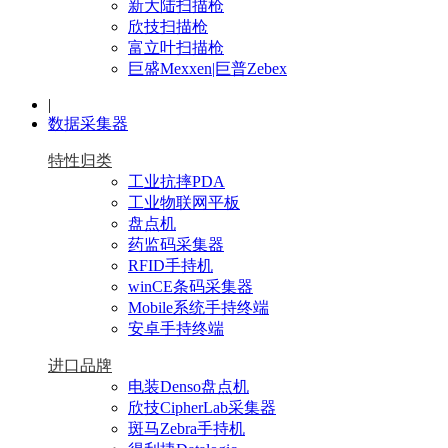
新大陆扫描枪
欣技扫描枪
富立叶扫描枪
巨盛Mexxen|巨普Zebex
|
数据采集器
特性归类
工业抗摔PDA
工业物联网平板
盘点机
药监码采集器
RFID手持机
winCE条码采集器
Mobile系统手持终端
安卓手持终端
进口品牌
电装Denso盘点机
欣技CipherLab采集器
斑马Zebra手持机