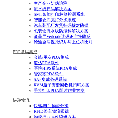
生产企业防伪追溯
流水线扫码解决方案
SMT智能打印标签检测系统
智能仓库亮灯分拣系统
汽车装配厂发货扫码核对防错
包装盒流水线防混料解决方案
液晶屏Vericode读码识字符防反
涂油金属视觉识别与上位机比对
ERP条码集成
金蝶/用友PDA集成
速达PDA软件
医院HIPS系统PDA集成
管家婆PDA软件
SAP集成条码系统
RVM瓶子资源回收机扫码方案
手持打印PDA即时作业方案
快递物流
快递/电商物流分拣
RFID整车物流跟踪
物流行业高效读码方案