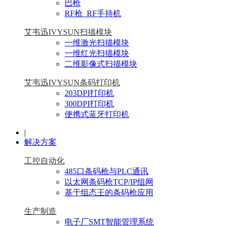
巴枪
RF枪_RF手持机
艾韦迅IVYSUN扫描模块
一维激光扫描模块
一维红光扫描模块
二维影像式扫描模块
艾韦迅IVYSUN条码打印机
203DPI打印机
300DPI打印机
便携式蓝牙打印机
|
解决方案
工控自动化
485口条码枪与PLC通讯
以太网条码枪TCP/IP组网
基于组态王的条码枪应用
生产制造
电子厂SMT智能管理系统