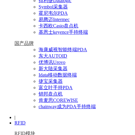
得利捷Datalogic
Symbol采集器
霍尼韦尔PDA
易腾迈Intermec
卡西欧Casio盘点机
基恩士keyence手持终端
国产品牌
海康威视智能终端PDA
东大AUTOID
优博讯Urovo
新大陆采集器
Idata移动数据终端
捷宝采集器
富立叶手持PDA
销邦盘点机
肯麦思COREWISE
chainway成为PDA手持终端
|
RFID
RFID模块