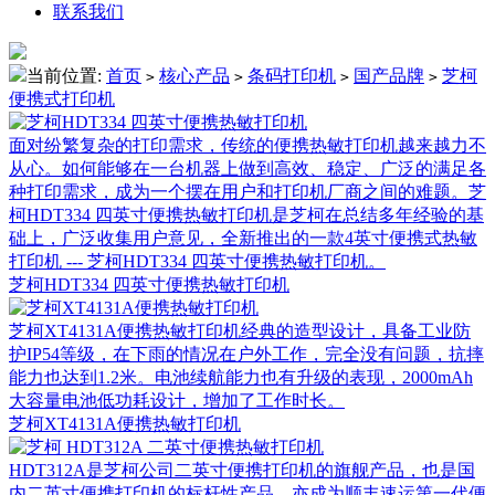
联系我们
当前位置:
首页
核心产品
条码打印机
国产品牌
芝柯
>
>
>
>
便携式打印机
面对纷繁复杂的打印需求，传统的便携热敏打印机越来越力不
从心。如何能够在一台机器上做到高效、稳定、广泛的满足各
种打印需求，成为一个摆在用户和打印机厂商之间的难题。芝
柯HDT334 四英寸便携热敏打印机是芝柯在总结多年经验的基
础上，广泛收集用户意见，全新推出的一款4英寸便携式热敏
打印机 --- 芝柯HDT334 四英寸便携热敏打印机。
芝柯HDT334 四英寸便携热敏打印机
芝柯XT4131A便携热敏打印机经典的造型设计，具备工业防
护IP54等级，在下雨的情况在户外工作，完全没有问题，抗摔
能力也达到1.2米。电池续航能力也有升级的表现，2000mAh
大容量电池低功耗设计，增加了工作时长。
芝柯XT4131A便携热敏打印机
HDT312A是芝柯公司二英寸便携打印机的旗舰产品，也是国
内二英寸便携打印机的标杆性产品，亦成为顺丰速运第一代便