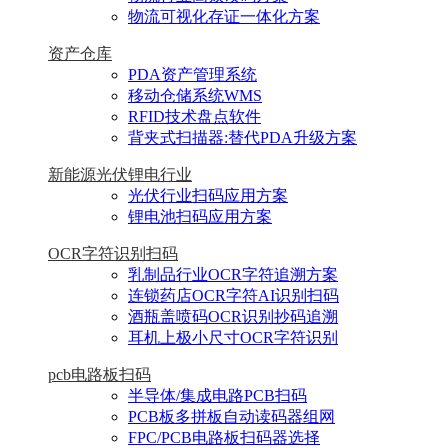
物流可视化存证一体化方案
资产仓库
PDA资产管理系统
移动仓储系统WMS
RFID技术盘点软件
背夹式扫描器:替代PDA升级方案
新能源光伏锂电行业
光伏行业扫码应用方案
锂电池扫码应用方案
OCR字符识别扫码
乳制品行业OCR字符追溯方案
连锁药店OCR字符AI识别扫码
酒瓶盖喷码OCR识别抄码追溯
耳机上极小尺寸OCR字符识别
pcb电路板扫码
半导体/集成电路PCB扫码
PCB板多拼板自动读码器组网
FPC/PCB电路板扫码器选择