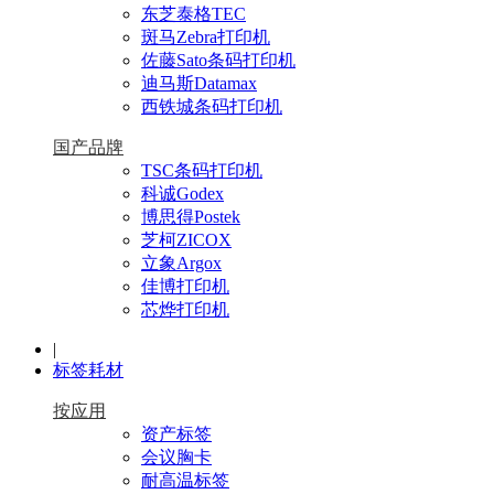
东芝泰格TEC
斑马Zebra打印机
佐藤Sato条码打印机
迪马斯Datamax
西铁城条码打印机
国产品牌
TSC条码打印机
科诚Godex
博思得Postek
芝柯ZICOX
立象Argox
佳博打印机
芯烨打印机
|
标签耗材
按应用
资产标签
会议胸卡
耐高温标签