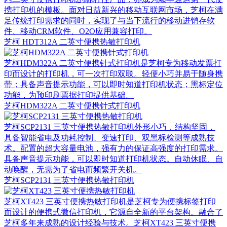
携打印机的模板。面对日益新兴的移动互联网市场，芝柯在满
足传统打印需求的同时，实现了与当下流行的移动进销存软
件、移动CRM软件、O2O应用兼容打印。
芝柯 HDT312A 二英寸便携热敏打印机
芝柯HDM322A 二英寸便携针式打印机是芝柯专为移动发票打
印而设计的打印机，可一次打印双联。轻便小巧并易于随身携
带；具备声音提示功能，可以即时知道打印机状态；黑标定位
功能，为预印刷票据打印提供基础。
芝柯HDM322A 二英寸便携针式打印机
芝柯SCP2131 三英寸便携热敏打印机外形小巧，结构坚固，
具备智能省电及功耗控制、变速打印、双黑标检测等成熟技
术。配置的超大容量电池，强有力的保证高强度的打印需求。
具备声音提示功能，可以即时知道打印机状态。自动休眠、自
动唤醒，无需为了省电而频繁开关机。
芝柯SCP2131 三英寸便携热敏打印机
芝柯XT423 三英寸便携热敏打印机是芝柯专为便携标签打印
而设计的便携式微信打印机，它源自全新的平台架构。融合了
芝柯多年来成熟的设计经验与技术。芝柯XT423 三英寸便携