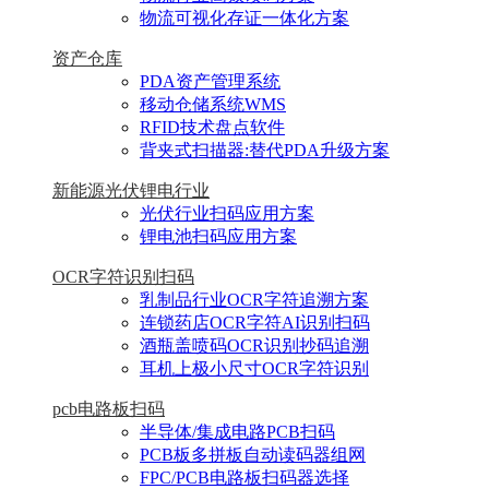
物流可视化存证一体化方案
资产仓库
PDA资产管理系统
移动仓储系统WMS
RFID技术盘点软件
背夹式扫描器:替代PDA升级方案
新能源光伏锂电行业
光伏行业扫码应用方案
锂电池扫码应用方案
OCR字符识别扫码
乳制品行业OCR字符追溯方案
连锁药店OCR字符AI识别扫码
酒瓶盖喷码OCR识别抄码追溯
耳机上极小尺寸OCR字符识别
pcb电路板扫码
半导体/集成电路PCB扫码
PCB板多拼板自动读码器组网
FPC/PCB电路板扫码器选择