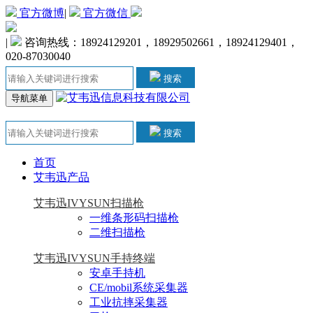
官方微博
|
官方微信
|
咨询热线：18924129201，18929502661，18924129401，
020-87030040
搜索
导航菜单
搜索
首页
艾韦迅产品
艾韦迅IVYSUN扫描枪
一维条形码扫描枪
二维扫描枪
艾韦迅IVYSUN手持终端
安卓手持机
CE/mobil系统采集器
工业抗摔采集器