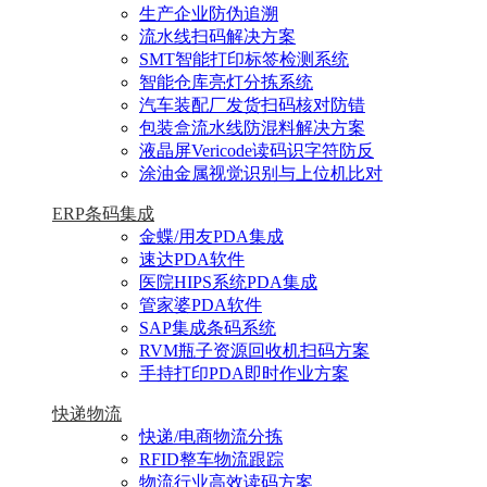
生产企业防伪追溯
流水线扫码解决方案
SMT智能打印标签检测系统
智能仓库亮灯分拣系统
汽车装配厂发货扫码核对防错
包装盒流水线防混料解决方案
液晶屏Vericode读码识字符防反
涂油金属视觉识别与上位机比对
ERP条码集成
金蝶/用友PDA集成
速达PDA软件
医院HIPS系统PDA集成
管家婆PDA软件
SAP集成条码系统
RVM瓶子资源回收机扫码方案
手持打印PDA即时作业方案
快递物流
快递/电商物流分拣
RFID整车物流跟踪
物流行业高效读码方案