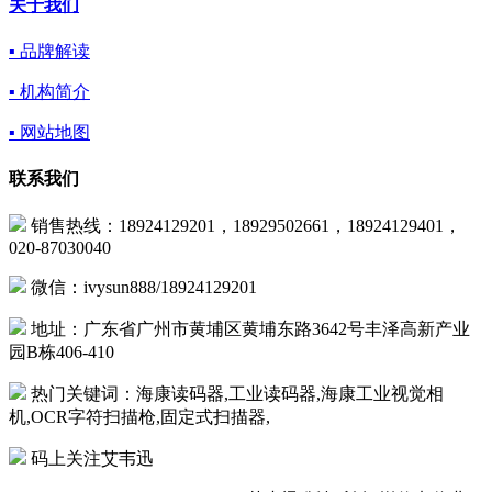
关于我们
▪ 品牌解读
▪ 机构简介
▪ 网站地图
联系我们
销售热线：18924129201，18929502661，18924129401，
020-87030040
微信：ivysun888/18924129201
地址：广东省广州市黄埔区黄埔东路3642号丰泽高新产业
园B栋406-410
热门关键词：海康读码器,工业读码器,海康工业视觉相
机,OCR字符扫描枪,固定式扫描器,
码上关注艾韦迅