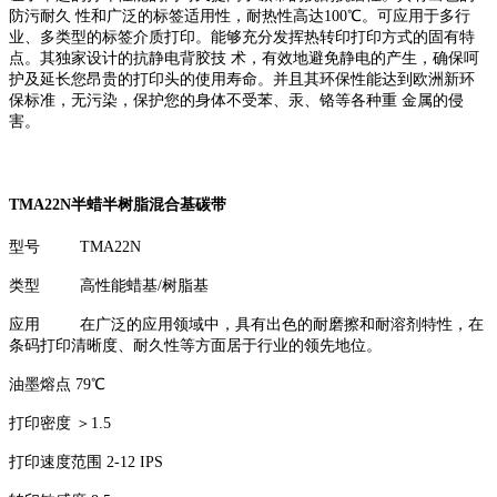
防污耐久 性和广泛的标签适用性，耐热性高达100℃。可应用于多行
业、多类型的标签介质打印。能够充分发挥热转印打印方式的固有特
点。其独家设计的抗静电背胶技 术，有效地避免静电的产生，确保呵
护及延长您昂贵的打印头的使用寿命。并且其环保性能达到欧洲新环
保标准，无污染，保护您的身体不受苯、汞、铬等各种重 金属的侵
害。
TMA22N半蜡半树脂混合基碳带
型号 TMA22N
类型 高性能蜡基/树脂基
应用 在广泛的应用领域中，具有出色的耐磨擦和耐溶剂特性，在
条码打印清晰度、耐久性等方面居于行业的领先地位。
油墨熔点 79℃
打印密度 ＞1.5
打印速度范围 2-12 IPS