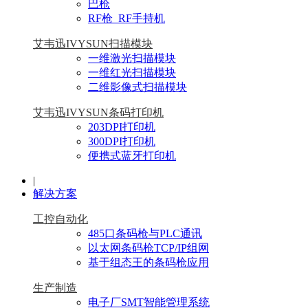
巴枪
RF枪_RF手持机
艾韦迅IVYSUN扫描模块
一维激光扫描模块
一维红光扫描模块
二维影像式扫描模块
艾韦迅IVYSUN条码打印机
203DPI打印机
300DPI打印机
便携式蓝牙打印机
|
解决方案
工控自动化
485口条码枪与PLC通讯
以太网条码枪TCP/IP组网
基于组态王的条码枪应用
生产制造
电子厂SMT智能管理系统