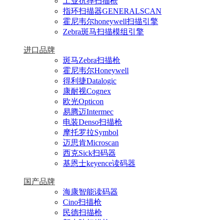
工业抗摔扫描枪
指环扫描器GENERALSCAN
霍尼韦尔honeywell扫描引擎
Zebra斑马扫描模组引擎
进口品牌
斑马Zebra扫描枪
霍尼韦尔Honeywell
得利捷Datalogic
康耐视Cognex
欧光Opticon
易腾迈Intermec
电装Denso扫描枪
摩托罗拉Symbol
迈思肯Microscan
西克Sick扫码器
基恩士keyence读码器
国产品牌
海康智能读码器
Cino扫描枪
民德扫描枪