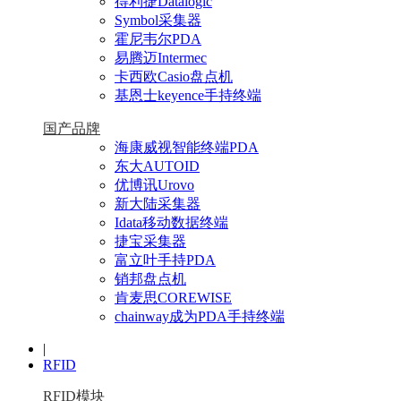
得利捷Datalogic
Symbol采集器
霍尼韦尔PDA
易腾迈Intermec
卡西欧Casio盘点机
基恩士keyence手持终端
国产品牌
海康威视智能终端PDA
东大AUTOID
优博讯Urovo
新大陆采集器
Idata移动数据终端
捷宝采集器
富立叶手持PDA
销邦盘点机
肯麦思COREWISE
chainway成为PDA手持终端
|
RFID
RFID模块