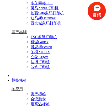
东芝泰格TEC
斑马Zebra打印机
佐藤Sato条码打印机
迪马斯Datamax
西铁城条码打印机
国产品牌
TSC条码打印机
科诚Godex
博思得Postek
芝柯ZICOX
立象Argox
佳博打印机
芯烨打印机
|
标签耗材
按应用
资产标签
会议胸卡
耐高温标签