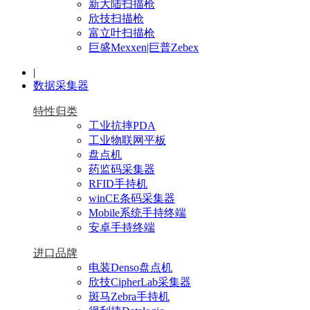
新大陆扫描枪
欣技扫描枪
富立叶扫描枪
巨盛Mexxen|巨普Zebex
|
数据采集器
特性归类
工业抗摔PDA
工业物联网平板
盘点机
药监码采集器
RFID手持机
winCE条码采集器
Mobile系统手持终端
安卓手持终端
进口品牌
电装Denso盘点机
欣技CipherLab采集器
斑马Zebra手持机