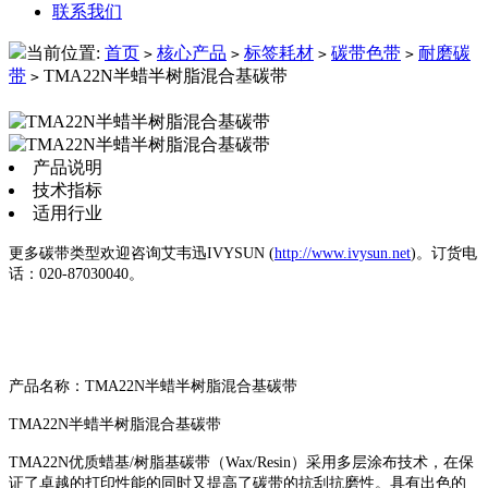
联系我们
当前位置:
首页
核心产品
标签耗材
碳带色带
耐磨碳
>
>
>
>
带
TMA22N半蜡半树脂混合基碳带
>
产品说明
技术指标
适用行业
更多碳带类型欢迎咨询艾韦迅IVYSUN (
http://www.ivysun.net
)。订货电
话：020-87030040。
产品名称：TMA22N半蜡半树脂混合基碳带
TMA22N半蜡半树脂混合基碳带
TMA22N优质蜡基/树脂基碳带（Wax/Resin）采用多层涂布技术，在保
证了卓越的打印性能的同时又提高了碳带的抗刮抗磨性。具有出色的