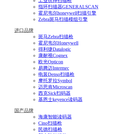
工业抗摔扫描枪
指环扫描器GENERALSCAN
霍尼韦尔honeywell扫描引擎
Zebra斑马扫描模组引擎
进口品牌
斑马Zebra扫描枪
霍尼韦尔Honeywell
得利捷Datalogic
康耐视Cognex
欧光Opticon
易腾迈Intermec
电装Denso扫描枪
摩托罗拉Symbol
迈思肯Microscan
西克Sick扫码器
基恩士keyence读码器
国产品牌
海康智能读码器
Cino扫描枪
民德扫描枪