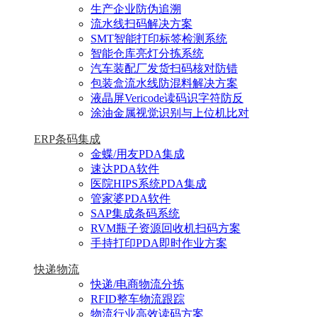
生产企业防伪追溯
流水线扫码解决方案
SMT智能打印标签检测系统
智能仓库亮灯分拣系统
汽车装配厂发货扫码核对防错
包装盒流水线防混料解决方案
液晶屏Vericode读码识字符防反
涂油金属视觉识别与上位机比对
ERP条码集成
金蝶/用友PDA集成
速达PDA软件
医院HIPS系统PDA集成
管家婆PDA软件
SAP集成条码系统
RVM瓶子资源回收机扫码方案
手持打印PDA即时作业方案
快递物流
快递/电商物流分拣
RFID整车物流跟踪
物流行业高效读码方案