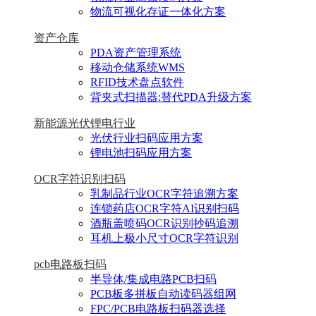
物流可视化存证一体化方案
资产仓库
PDA资产管理系统
移动仓储系统WMS
RFID技术盘点软件
背夹式扫描器:替代PDA升级方案
新能源光伏锂电行业
光伏行业扫码应用方案
锂电池扫码应用方案
OCR字符识别扫码
乳制品行业OCR字符追溯方案
连锁药店OCR字符AI识别扫码
酒瓶盖喷码OCR识别抄码追溯
耳机上极小尺寸OCR字符识别
pcb电路板扫码
半导体/集成电路PCB扫码
PCB板多拼板自动读码器组网
FPC/PCB电路板扫码器选择