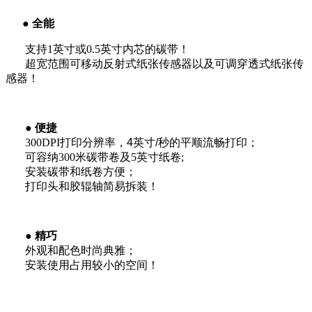
●
全能
支持
1
英寸或
0.5
英寸内芯的碳带！
超宽范围可移动反射式纸张传感器以及可调穿透式纸张传
感器！
●
便捷
300DPI
打印分辨率，4英寸/
秒的平顺流畅打印；
可容纳
300
米碳带卷及
5
英寸纸卷
;
安装碳带和纸卷方便；
打印头和胶辊轴简易拆装！
●
精巧
外观和配色时尚典雅；
安装使用占用较小的空间！