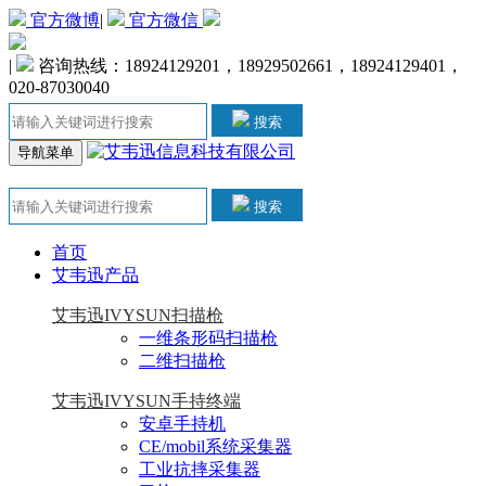
官方微博
|
官方微信
|
咨询热线：18924129201，18929502661，18924129401，
020-87030040
搜索
导航菜单
搜索
首页
艾韦迅产品
艾韦迅IVYSUN扫描枪
一维条形码扫描枪
二维扫描枪
艾韦迅IVYSUN手持终端
安卓手持机
CE/mobil系统采集器
工业抗摔采集器