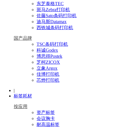
东芝泰格TEC
斑马Zebra打印机
佐藤Sato条码打印机
迪马斯Datamax
西铁城条码打印机
国产品牌
TSC条码打印机
科诚Godex
博思得Postek
芝柯ZICOX
立象Argox
佳博打印机
芯烨打印机
|
标签耗材
按应用
资产标签
会议胸卡
耐高温标签