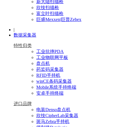
新大陆扫描枪
欣技扫描枪
富立叶扫描枪
巨盛Mexxen|巨普Zebex
|
数据采集器
特性归类
工业抗摔PDA
工业物联网平板
盘点机
药监码采集器
RFID手持机
winCE条码采集器
Mobile系统手持终端
安卓手持终端
进口品牌
电装Denso盘点机
欣技CipherLab采集器
斑马Zebra手持机