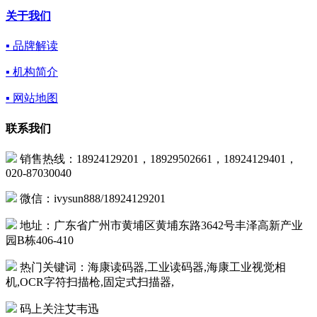
关于我们
▪ 品牌解读
▪ 机构简介
▪ 网站地图
联系我们
销售热线：18924129201，18929502661，18924129401，
020-87030040
微信：ivysun888/18924129201
地址：广东省广州市黄埔区黄埔东路3642号丰泽高新产业
园B栋406-410
热门关键词：海康读码器,工业读码器,海康工业视觉相
机,OCR字符扫描枪,固定式扫描器,
码上关注艾韦迅