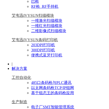
巴枪
RF枪_RF手持机
艾韦迅IVYSUN扫描模块
一维激光扫描模块
一维红光扫描模块
二维影像式扫描模块
艾韦迅IVYSUN条码打印机
203DPI打印机
300DPI打印机
便携式蓝牙打印机
|
解决方案
工控自动化
485口条码枪与PLC通讯
以太网条码枪TCP/IP组网
基于组态王的条码枪应用
生产制造
电子厂SMT智能管理系统