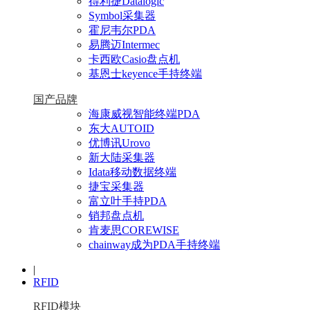
得利捷Datalogic
Symbol采集器
霍尼韦尔PDA
易腾迈Intermec
卡西欧Casio盘点机
基恩士keyence手持终端
国产品牌
海康威视智能终端PDA
东大AUTOID
优博讯Urovo
新大陆采集器
Idata移动数据终端
捷宝采集器
富立叶手持PDA
销邦盘点机
肯麦思COREWISE
chainway成为PDA手持终端
|
RFID
RFID模块