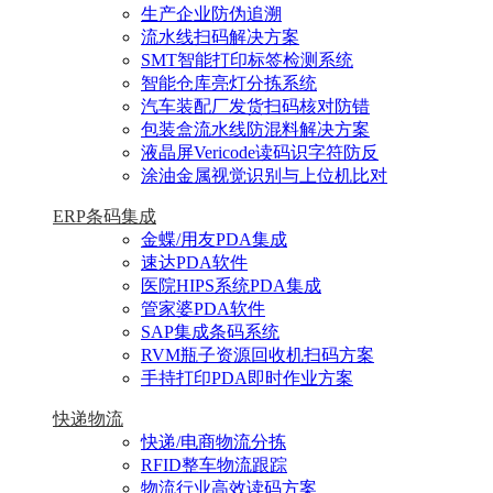
生产企业防伪追溯
流水线扫码解决方案
SMT智能打印标签检测系统
智能仓库亮灯分拣系统
汽车装配厂发货扫码核对防错
包装盒流水线防混料解决方案
液晶屏Vericode读码识字符防反
涂油金属视觉识别与上位机比对
ERP条码集成
金蝶/用友PDA集成
速达PDA软件
医院HIPS系统PDA集成
管家婆PDA软件
SAP集成条码系统
RVM瓶子资源回收机扫码方案
手持打印PDA即时作业方案
快递物流
快递/电商物流分拣
RFID整车物流跟踪
物流行业高效读码方案