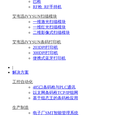
巴枪
RF枪_RF手持机
艾韦迅IVYSUN扫描模块
一维激光扫描模块
一维红光扫描模块
二维影像式扫描模块
艾韦迅IVYSUN条码打印机
203DPI打印机
300DPI打印机
便携式蓝牙打印机
|
解决方案
工控自动化
485口条码枪与PLC通讯
以太网条码枪TCP/IP组网
基于组态王的条码枪应用
生产制造
电子厂SMT智能管理系统