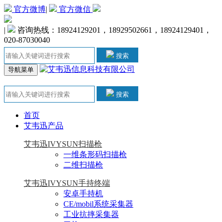
官方微博
|
官方微信
|
咨询热线：18924129201，18929502661，18924129401，
020-87030040
搜索
导航菜单
搜索
首页
艾韦迅产品
艾韦迅IVYSUN扫描枪
一维条形码扫描枪
二维扫描枪
艾韦迅IVYSUN手持终端
安卓手持机
CE/mobil系统采集器
工业抗摔采集器