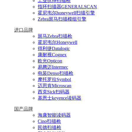
工业抗摔扫描枪
指环扫描器GENERALSCAN
霍尼韦尔honeywell扫描引擎
Zebra斑马扫描模组引擎
进口品牌
斑马Zebra扫描枪
霍尼韦尔Honeywell
得利捷Datalogic
康耐视Cognex
欧光Opticon
易腾迈Intermec
电装Denso扫描枪
摩托罗拉Symbol
迈思肯Microscan
西克Sick扫码器
基恩士keyence读码器
国产品牌
海康智能读码器
Cino扫描枪
民德扫描枪