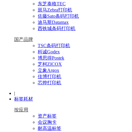
东芝泰格TEC
斑马Zebra打印机
佐藤Sato条码打印机
迪马斯Datamax
西铁城条码打印机
国产品牌
TSC条码打印机
科诚Godex
博思得Postek
芝柯ZICOX
立象Argox
佳博打印机
芯烨打印机
|
标签耗材
按应用
资产标签
会议胸卡
耐高温标签