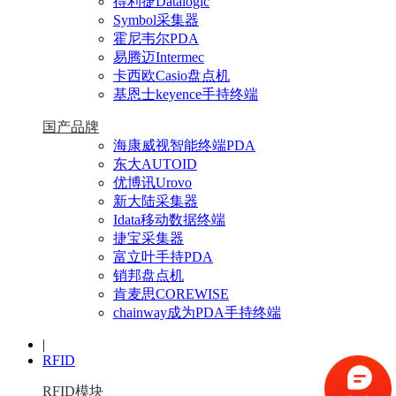
得利捷Datalogic
Symbol采集器
霍尼韦尔PDA
易腾迈Intermec
卡西欧Casio盘点机
基恩士keyence手持终端
国产品牌
海康威视智能终端PDA
东大AUTOID
优博讯Urovo
新大陆采集器
Idata移动数据终端
捷宝采集器
富立叶手持PDA
销邦盘点机
肯麦思COREWISE
chainway成为PDA手持终端
|
RFID
RFID模块