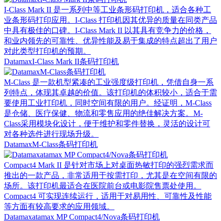
I-Class Mark II 是一系列中等工业条形码打印机，适合各种工
业条形码打印应用。I-Class 打印机因其优异的质量在同类产品
中具有极佳的口碑。I-Class Mark II 以其具有竞争力的价格，
和业内领先的可靠性、优异性能及易于集成的特点超出了用户
对此类型打印机的预期。
DatamaxI-Class Mark II条码打印机
M-Class 是一款机型紧凑的工业强度级打印机，凭借自身一系
列特点，体现其卓越的价值。该打印机的体积较小，适合于需
要使用工业打印机，同时空间有限的用户。经证明，M-Class
是仓储、医疗保健、物流和零售应用的绝佳解决方案。M-
Class采用模块化设计，便于维护和零件替换，灵活的设计可
对各种选件进行现场升级。
DatamaxM-Class条码打印机
Compact4 Mark II 是针对市场上对桌面热敏打印的强烈需求而
推出的一款产品，非常适用于按需打印，尤其是在空间有限的
场所。该打印机最适合在医院前台或电影院售票处使用。
Compact4 可实现连续运行，适用于对易用性、可靠性及性能
等方面有较高要求的应用领域。
Datamaxatamax MP Compact4/Nova条码打印机