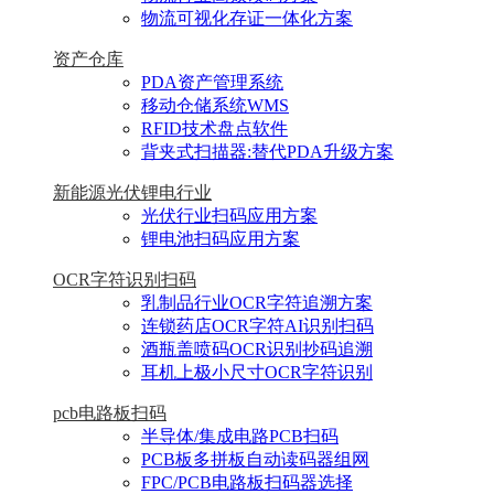
物流可视化存证一体化方案
资产仓库
PDA资产管理系统
移动仓储系统WMS
RFID技术盘点软件
背夹式扫描器:替代PDA升级方案
新能源光伏锂电行业
光伏行业扫码应用方案
锂电池扫码应用方案
OCR字符识别扫码
乳制品行业OCR字符追溯方案
连锁药店OCR字符AI识别扫码
酒瓶盖喷码OCR识别抄码追溯
耳机上极小尺寸OCR字符识别
pcb电路板扫码
半导体/集成电路PCB扫码
PCB板多拼板自动读码器组网
FPC/PCB电路板扫码器选择