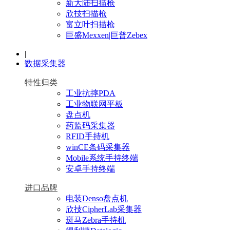
新大陆扫描枪
欣技扫描枪
富立叶扫描枪
巨盛Mexxen|巨普Zebex
|
数据采集器
特性归类
工业抗摔PDA
工业物联网平板
盘点机
药监码采集器
RFID手持机
winCE条码采集器
Mobile系统手持终端
安卓手持终端
进口品牌
电装Denso盘点机
欣技CipherLab采集器
斑马Zebra手持机