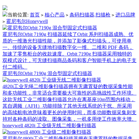
当前位置:
首页
核心产品
条码扫描器,扫描枪
进口品牌
>
>
>
霍尼韦尔Honeywell
>
霍尼韦尔Orbit 7190g 扫描器延续了Orbit 系列扫描器成熟、优
质的一维激光扫描性能，并添加了影像式扫描头，可使用单
一、传统的设备无缝地扫描数字化一维、二维和 PDF 条码，
加速了零售柜台的收款速度。Orbit 7190g 扫描器采用独特的
双模式设计，可无缝扫描商品条码和客户智能手机上的电子支
付二维码。
霍尼韦尔Orbit 7190g 混合型固定式扫描器
4820i工业无绳二维影像扫描器拥有无庸置疑的数据采集性能
和多功能性，非常适合需要极大可靠性的高挑战性工作环境。
这款无线工业二维影像扫描器允许在离基座10m范围内移动，
其自调频（AFH）功能排除了其他无线系统的干扰。所采用
的高续航电池意味着更长的使用时间，而多功能数据采集则支
持对各种条码的读取、图像采集，一机多用使工作效率大增。
honeywell 4820i 工业级无线二维影像扫描器
霍尼韦尔4800i工业二维影像扫描器拥有无庸置疑的数据采集