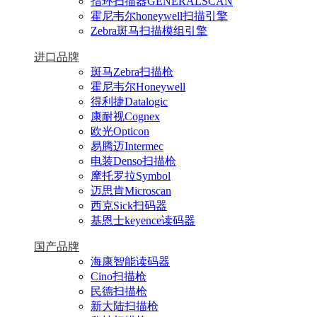
指环扫描器GENERALSCAN
霍尼韦尔honeywell扫描引擎
Zebra斑马扫描模组引擎
进口品牌
斑马Zebra扫描枪
霍尼韦尔Honeywell
得利捷Datalogic
康耐视Cognex
欧光Opticon
易腾迈Intermec
电装Denso扫描枪
摩托罗拉Symbol
迈思肯Microscan
西克Sick扫码器
基恩士keyence读码器
国产品牌
海康智能读码器
Cino扫描枪
民德扫描枪
新大陆扫描枪