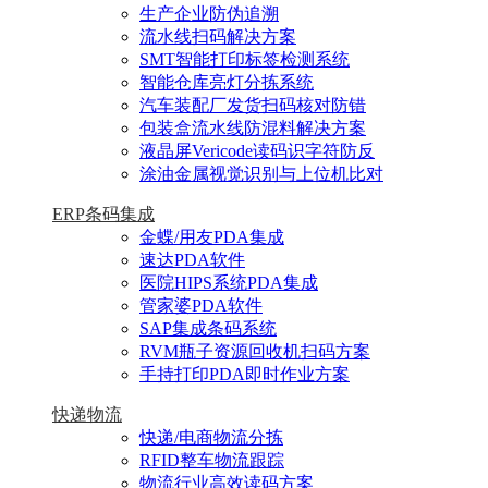
生产企业防伪追溯
流水线扫码解决方案
SMT智能打印标签检测系统
智能仓库亮灯分拣系统
汽车装配厂发货扫码核对防错
包装盒流水线防混料解决方案
液晶屏Vericode读码识字符防反
涂油金属视觉识别与上位机比对
ERP条码集成
金蝶/用友PDA集成
速达PDA软件
医院HIPS系统PDA集成
管家婆PDA软件
SAP集成条码系统
RVM瓶子资源回收机扫码方案
手持打印PDA即时作业方案
快递物流
快递/电商物流分拣
RFID整车物流跟踪
物流行业高效读码方案