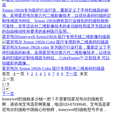
Xenon 1902h专为医护行业打造，重新定义了手持扫描器的标
准。采用霍尼韦尔第六代二维影像技术，以优化条码扫描的定
制传感器为特征。Xenon 1902h拥有其行业领先的扫描性能和
可靠性，非常适合对二维影像技术的多功能性和蓝牙无线连接
的自由移动性有要求的各种医疗应用。
霍尼韦尔honeywell Xenon1902h 医疗专用无线二维影像扫描器
霍尼韦尔Xenon 1902h color 专为医疗行业打造，重新定义了手
持扫描器的标准。采用霍尼韦尔第六代二维影像技术，以优化
条码扫描的定制传感器为特征。 ColorFusion™ 泛彩技术 可以
拍摄彩色图像。
霍尼韦尔 Xenon 1902h Color 医疗专用彩色二维条码扫描器
首页
上一页
1
2
3
4
5
6
7
8
9
下一页
末页
上一页
1
/
9
下一页
honeywell扫描枪多少钱一把？不需要找霍尼韦尔扫描枪官
网，请咨询艾韦迅官网客服，电话020-87030040。艾韦迅是霍
尼韦尔扫描枪中国核心经销商，honeywell扫描枪型号齐全，