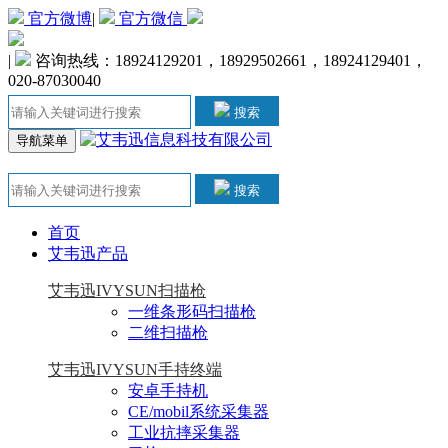
官方微博
|
官方微信
|
咨询热线：18924129201，18929502661，18924129401，
020-87030040
搜索
导航菜单
搜索
首页
艾韦迅产品
艾韦迅IVYSUN扫描枪
一维条形码扫描枪
二维扫描枪
艾韦迅IVYSUN手持终端
安卓手持机
CE/mobil系统采集器
工业抗摔采集器