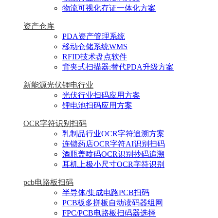
物流可视化存证一体化方案
资产仓库
PDA资产管理系统
移动仓储系统WMS
RFID技术盘点软件
背夹式扫描器:替代PDA升级方案
新能源光伏锂电行业
光伏行业扫码应用方案
锂电池扫码应用方案
OCR字符识别扫码
乳制品行业OCR字符追溯方案
连锁药店OCR字符AI识别扫码
酒瓶盖喷码OCR识别抄码追溯
耳机上极小尺寸OCR字符识别
pcb电路板扫码
半导体/集成电路PCB扫码
PCB板多拼板自动读码器组网
FPC/PCB电路板扫码器选择