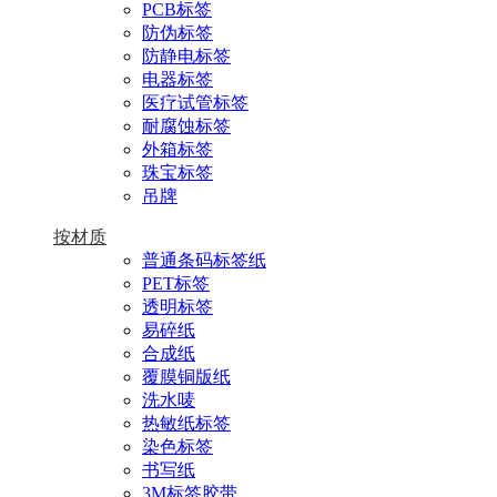
PCB标签
防伪标签
防静电标签
电器标签
医疗试管标签
耐腐蚀标签
外箱标签
珠宝标签
吊牌
按材质
普通条码标签纸
PET标签
透明标签
易碎纸
合成纸
覆膜铜版纸
洗水唛
热敏纸标签
染色标签
书写纸
3M标签胶带