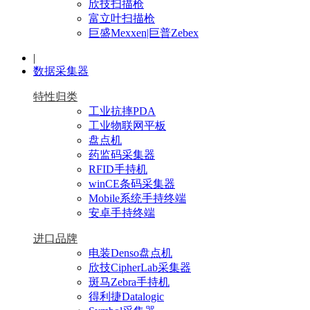
欣技扫描枪
富立叶扫描枪
巨盛Mexxen|巨普Zebex
|
数据采集器
特性归类
工业抗摔PDA
工业物联网平板
盘点机
药监码采集器
RFID手持机
winCE条码采集器
Mobile系统手持终端
安卓手持终端
进口品牌
电装Denso盘点机
欣技CipherLab采集器
斑马Zebra手持机
得利捷Datalogic