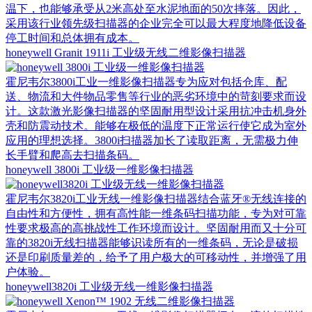
温下，也能够承受从2米高处至水泥地面的50次摔落。因此，
采用该行业领先级扫描器的企业完全可以最大程度地降低设备
停工时间和总体拥有成本。
honeywell Granit 1911i 工业级无线二维影像扫描器
霍尼韦尔3800i工业一维影像扫描器专为应对包括仓库、配
送、物流和大件物品零售等行业的恶劣环境中的苛刻要求而设
计。这款激光影像扫描器的坚固耐用型设计采用抗冲击机身外
壳和防震动技术。能够在极低的温度下正常运行使它成为室外
应用的理想选择。3800i扫描器加长了读取距离，无需极力伸
长手臂和爬高去扫描条码。
honeywell 3800i 工业级一维影像扫描器
霍尼韦尔3820i工业无线一维影像扫描器结合蓝牙®无线连接的
自由性和方便性，拥有高性能一维条码扫描功能，专为对可靠
性要求极高的高挑战性工作环境而设计。坚固耐用而又十分可
靠的3820i无线扫描器能够识读所有的一维条码，无论是破损
还是印刷质量差的，给予了用户极大的可移动性，并增强了用
户体验。
honeywell3820i 工业级无线一维影像扫描器