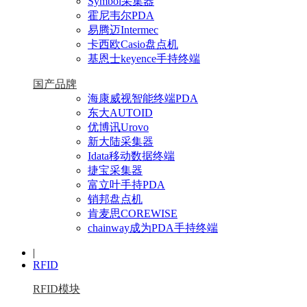
Symbol采集器
霍尼韦尔PDA
易腾迈Intermec
卡西欧Casio盘点机
基恩士keyence手持终端
国产品牌
海康威视智能终端PDA
东大AUTOID
优博讯Urovo
新大陆采集器
Idata移动数据终端
捷宝采集器
富立叶手持PDA
销邦盘点机
肯麦思COREWISE
chainway成为PDA手持终端
|
RFID
RFID模块