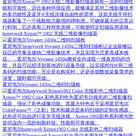
霍尼韦尔Xenon™ 1902无线二维影像扫描器拥有一流的扫描性
能和可靠性，适合各种环境应用，能够满足其对二维影像技术
的多功能性及蓝牙®无线连接自由性的需求。这款无线手持扫
描器配备了一个续航能力极强的锂电池，可确保最大的正常运
行时间，它还具有三种对焦选择，可根据特定扫描应用选择。
honeywell Xenon™ 1902 无线二维影像扫描器
霍尼韦尔 honeywell Voyager 1450g二维码扫描枪让企业能够以
自己的节奏去接纳二维影像技术，并且实现方式更具成本效
益。，霍尼韦尔 Voyager 1450g拥有全向读取一维条形码的功
能，并且可以经济划算地进行设备升级，以实现对PDF和二维
条码的扫描功能—无论是在购买时，还是依据数据采集需求的
演变，随时都可升级。
霍尼韦尔Voyager 1450g二维码扫描枪
Xenon™ 1902 Color 彩色系列作为霍尼韦尔领先的二维影像扫
描器，强化了彩色成像功能。其最大特色在于采用霍尼韦尔
ColorFusion™（泛彩）技术和最适宜条码扫描的定制传感器。
此外还可自由进行蓝牙无线连接。Xenon 1902彩色系列将为您
提供业内一流的创新科技、性能和可靠体验。
霍尼韦尔honeywell Xenon1902 Color 无线彩色二维扫描器