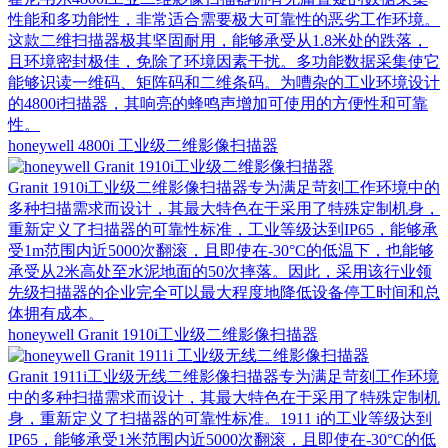
性能和多功能性，非常适合需要极大可靠性的恶劣工作环境。
这款二维扫描器极其坚固耐用，能够承受从1.8米处的跌落，
且环境密封极佳，免除了环境因素干扰。多功能数据采集使它
能够识读一维码、矩阵码和二维条码。为嘈杂的工业环境设计
的4800i扫描器，其响亮的蜂鸣声增加可使用的方便性和可靠
性。
honeywell 4800i 工业级二维影像扫描器
Granit 1910i工业级二维影像扫描器专为满足苛刻工作环境中的
多种扫描需求而设计，其最大特色在于采用了特殊定制机身，
重新定义了扫描器的可靠性标准，工业等级达到IP65，能够承
受1m范围内近5000次翻滚，且即使在-30°C的低温下，也能够
承受从2米高处至水泥地面的50次摔落。因此，采用该行业领
先级扫描器的企业完全可以最大程度地降低设备停工时间和总
体拥有成本。
honeywell Granit 1910i工业级二维影像扫描器
Granit 1911i工业级无线二维影像扫描器专为满足苛刻工作环境
中的多种扫描需求而设计，其最大特色在于采用了特殊定制机
身，重新定义了扫描器的可靠性标准。1911 i的工业等级达到
IP65，能够承受1米范围内近5000次翻滚，且即使在-30°C的低