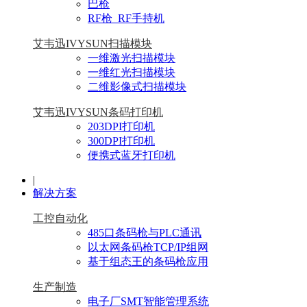
巴枪
RF枪_RF手持机
艾韦迅IVYSUN扫描模块
一维激光扫描模块
一维红光扫描模块
二维影像式扫描模块
艾韦迅IVYSUN条码打印机
203DPI打印机
300DPI打印机
便携式蓝牙打印机
|
解决方案
工控自动化
485口条码枪与PLC通讯
以太网条码枪TCP/IP组网
基于组态王的条码枪应用
生产制造
电子厂SMT智能管理系统