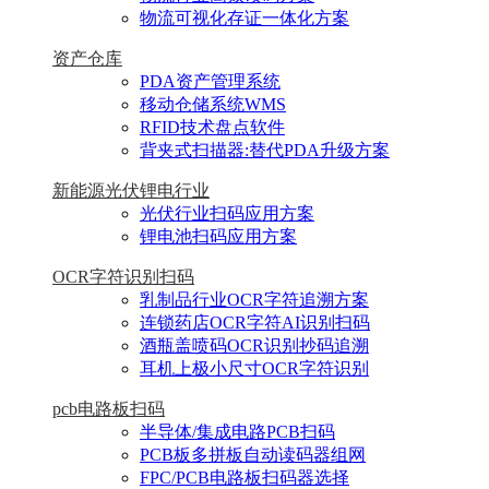
物流可视化存证一体化方案
资产仓库
PDA资产管理系统
移动仓储系统WMS
RFID技术盘点软件
背夹式扫描器:替代PDA升级方案
新能源光伏锂电行业
光伏行业扫码应用方案
锂电池扫码应用方案
OCR字符识别扫码
乳制品行业OCR字符追溯方案
连锁药店OCR字符AI识别扫码
酒瓶盖喷码OCR识别抄码追溯
耳机上极小尺寸OCR字符识别
pcb电路板扫码
半导体/集成电路PCB扫码
PCB板多拼板自动读码器组网
FPC/PCB电路板扫码器选择