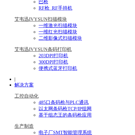
巴枪
RF枪_RF手持机
艾韦迅IVYSUN扫描模块
一维激光扫描模块
一维红光扫描模块
二维影像式扫描模块
艾韦迅IVYSUN条码打印机
203DPI打印机
300DPI打印机
便携式蓝牙打印机
|
解决方案
工控自动化
485口条码枪与PLC通讯
以太网条码枪TCP/IP组网
基于组态王的条码枪应用
生产制造
电子厂SMT智能管理系统