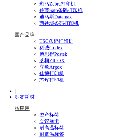
斑马Zebra打印机
佐藤Sato条码打印机
迪马斯Datamax
西铁城条码打印机
国产品牌
TSC条码打印机
科诚Godex
博思得Postek
芝柯ZICOX
立象Argox
佳博打印机
芯烨打印机
|
标签耗材
按应用
资产标签
会议胸卡
耐高温标签
耐低温标签