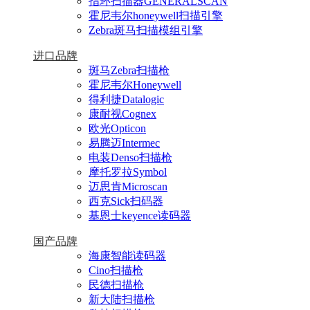
指环扫描器GENERALSCAN
霍尼韦尔honeywell扫描引擎
Zebra斑马扫描模组引擎
进口品牌
斑马Zebra扫描枪
霍尼韦尔Honeywell
得利捷Datalogic
康耐视Cognex
欧光Opticon
易腾迈Intermec
电装Denso扫描枪
摩托罗拉Symbol
迈思肯Microscan
西克Sick扫码器
基恩士keyence读码器
国产品牌
海康智能读码器
Cino扫描枪
民德扫描枪
新大陆扫描枪