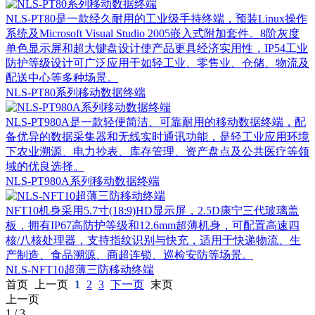
NLS-PT80是一款经久耐用的工业级手持终端，预装Linux操作
系统及Microsoft Visual Studio 2005嵌入式附加套件。8阶灰度
单色显示屏和超大键盘设计使产品更具经济实用性，IP54工业
防护等级设计可广泛应用于如轻工业、零售业、仓储、物流及
配送中心等多种场景。
NLS-PT80系列移动数据终端
NLS-PT980A是一款轻便简洁、可靠耐用的移动数据终端，配
备优异的数据采集器和无线实时通讯功能，是轻工业应用环境
下农业溯源、电力抄表、库存管理、资产盘点及公共医疗等领
域的优良选择。
NLS-PT980A系列移动数据终端
NFT10机身采用5.7寸(18:9)HD显示屏，2.5D康宁三代玻璃盖
板，拥有IP67高防护等级和12.6mm超薄机身，可配置高速四
核/八核处理器，支持指纹识别与快充，适用于快递物流、生
产制造、食品溯源、商超连锁、巡检安防等场景。
NLS-NFT10超薄三防移动终端
首页
上一页
1
2
3
下一页
末页
上一页
1
/
3