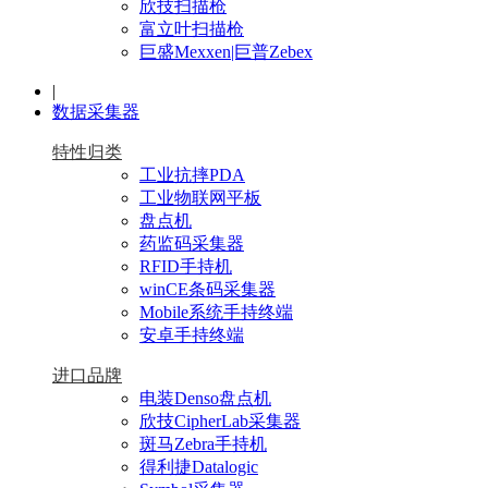
欣技扫描枪
富立叶扫描枪
巨盛Mexxen|巨普Zebex
|
数据采集器
特性归类
工业抗摔PDA
工业物联网平板
盘点机
药监码采集器
RFID手持机
winCE条码采集器
Mobile系统手持终端
安卓手持终端
进口品牌
电装Denso盘点机
欣技CipherLab采集器
斑马Zebra手持机
得利捷Datalogic