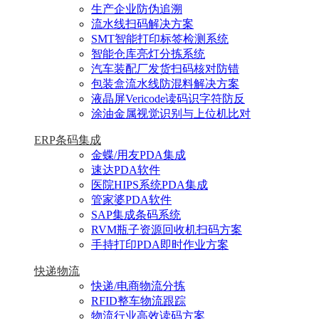
生产企业防伪追溯
流水线扫码解决方案
SMT智能打印标签检测系统
智能仓库亮灯分拣系统
汽车装配厂发货扫码核对防错
包装盒流水线防混料解决方案
液晶屏Vericode读码识字符防反
涂油金属视觉识别与上位机比对
ERP条码集成
金蝶/用友PDA集成
速达PDA软件
医院HIPS系统PDA集成
管家婆PDA软件
SAP集成条码系统
RVM瓶子资源回收机扫码方案
手持打印PDA即时作业方案
快递物流
快递/电商物流分拣
RFID整车物流跟踪
物流行业高效读码方案