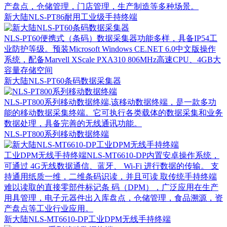
产盘点，仓储管理，门店管理，生产制造等多种场景。
新大陆NLS-PT86耐用工业级手持终端
NLS-PT60便携式（条码）数据采集器功能多样，具备IP54工
业防护等级。预装Microsoft Windows CE.NET 6.0中文版操作
系统，配备Marvell XScale PXA310 806MHz高速CPU、4GB大
容量存储空间
新大陆NLS-PT60条码数据采集器
NLS-PT800系列移动数据终端,该移动数据终端，是一款多功
能的移动数据采集终端。它可执行各类载体的数据采集和业务
数据处理，具备完善的无线通讯功能。
NLS-PT800系列移动数据终端
工业DPM无线手持终端NLS-MT6610-DP内置安卓操作系统，
可通过 4G无线数据通信、蓝牙、 Wi-Fi 进行数据的传输。 支
持通用纸质一维，二维条码识读，并且可读 取传统手持终端
难以读取的直接零部件标记条 码（DPM），广泛应用在生产
用具管理，电子元器件出入库盘点，仓储管理，食品溯源，资
产盘点等工业行业应用。
新大陆NLS-MT6610-DP工业DPM无线手持终端