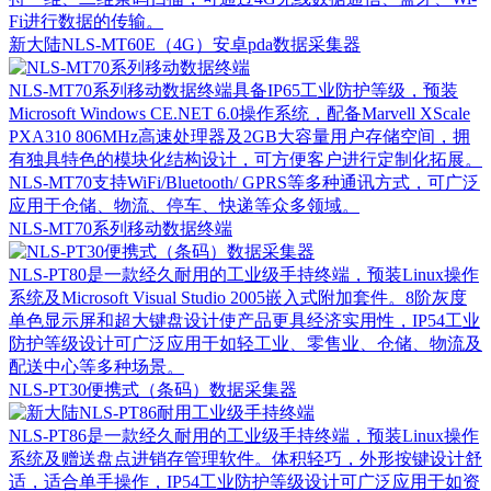
Fi进行数据的传输。
新大陆NLS-MT60E（4G）安卓pda数据采集器
NLS-MT70系列移动数据终端具备IP65工业防护等级，预装
Microsoft Windows CE.NET 6.0操作系统，配备Marvell XScale
PXA310 806MHz高速处理器及2GB大容量用户存储空间，拥
有独具特色的模块化结构设计，可方便客户进行定制化拓展。
NLS-MT70支持WiFi/Bluetooth/ GPRS等多种通讯方式，可广泛
应用于仓储、物流、停车、快递等众多领域。
NLS-MT70系列移动数据终端
NLS-PT80是一款经久耐用的工业级手持终端，预装Linux操作
系统及Microsoft Visual Studio 2005嵌入式附加套件。8阶灰度
单色显示屏和超大键盘设计使产品更具经济实用性，IP54工业
防护等级设计可广泛应用于如轻工业、零售业、仓储、物流及
配送中心等多种场景。
NLS-PT30便携式（条码）数据采集器
NLS-PT86是一款经久耐用的工业级手持终端，预装Linux操作
系统及赠送盘点进销存管理软件。体积轻巧，外形按键设计舒
适，适合单手操作，IP54工业防护等级设计可广泛应用于如资