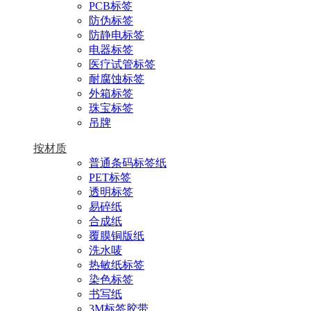
PCB标签
防伪标签
防静电标签
电器标签
医疗试管标签
耐腐蚀标签
外箱标签
珠宝标签
吊牌
按材质
普通条码标签纸
PET标签
透明标签
易碎纸
合成纸
覆膜铜版纸
洗水唛
热敏纸标签
染色标签
书写纸
3M标签胶带