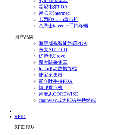
Symbol采集器
霍尼韦尔PDA
易腾迈Intermec
卡西欧Casio盘点机
基恩士keyence手持终端
国产品牌
海康威视智能终端PDA
东大AUTOID
优博讯Urovo
新大陆采集器
Idata移动数据终端
捷宝采集器
富立叶手持PDA
销邦盘点机
肯麦思COREWISE
chainway成为PDA手持终端
|
RFID
RFID模块