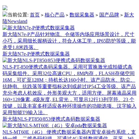
当前位置:
首页
核心产品
数据采集器
国产品牌
新大
>
>
>
>
陆Newsland
新大陆N7e-P产品针对物流、仓储等内场应用场景设计，尺寸
小巧，采用细长握柄设计，符合人体工学，IP65防护等级，能
承受1.8米跌落。
新大陆N7e-P便携式数据采集器
NLS-PT-850便携式条码采集器。采用可置换激光或拍摄式条
码采集组件。采用32位高速CPU，8M内存，FLASH存储空间
16M，可扩至128M；待机长达160小时。该产品防水、防尘、
抗静电、抗跌落等重要指标达到或超过IP54工业等级。该产品
充分考虑人机效应，外形美观大方，适用方便。屏幕液晶采用
160×128像素, 4级灰度, EL背光，可显示12行13列字符。23 个
按键，以及丰富多样适应各种环境操作的功能选项。汉字输入
采用智能T9输入法。
新大陆NLS-PT850/853便携式条码数据采集器
NLS-MT60E（4G） 便携式数据采集器内置安卓操作系统，支
持一维、二维条码扫描，可通过4G无线数据通信、蓝牙、Wi-