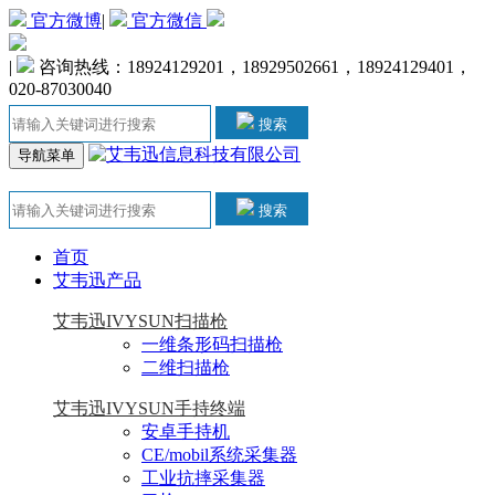
官方微博
|
官方微信
|
咨询热线：18924129201，18929502661，18924129401，
020-87030040
搜索
导航菜单
搜索
首页
艾韦迅产品
艾韦迅IVYSUN扫描枪
一维条形码扫描枪
二维扫描枪
艾韦迅IVYSUN手持终端
安卓手持机
CE/mobil系统采集器
工业抗摔采集器