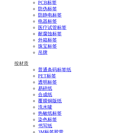
PCB标签
防伪标签
防静电标签
电器标签
医疗试管标签
耐腐蚀标签
外箱标签
珠宝标签
吊牌
按材质
普通条码标签纸
PET标签
透明标签
易碎纸
合成纸
覆膜铜版纸
洗水唛
热敏纸标签
染色标签
书写纸
3M标签胶带