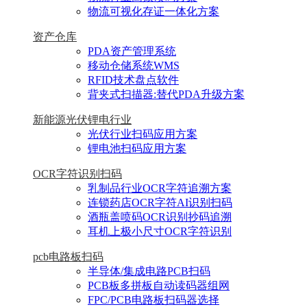
物流可视化存证一体化方案
资产仓库
PDA资产管理系统
移动仓储系统WMS
RFID技术盘点软件
背夹式扫描器:替代PDA升级方案
新能源光伏锂电行业
光伏行业扫码应用方案
锂电池扫码应用方案
OCR字符识别扫码
乳制品行业OCR字符追溯方案
连锁药店OCR字符AI识别扫码
酒瓶盖喷码OCR识别抄码追溯
耳机上极小尺寸OCR字符识别
pcb电路板扫码
半导体/集成电路PCB扫码
PCB板多拼板自动读码器组网
FPC/PCB电路板扫码器选择