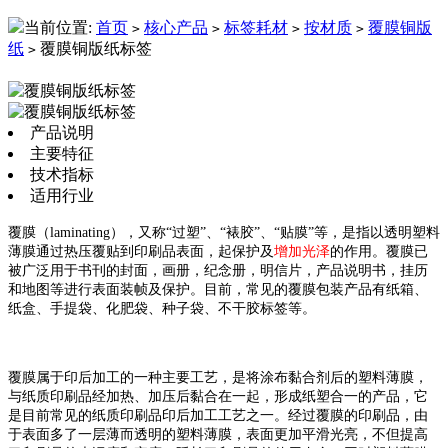
当前位置:
首页
核心产品
标签耗材
按材质
覆膜铜版
>
>
>
>
纸
覆膜铜版纸标签
>
产品说明
主要特征
技术指标
适用行业
覆膜（laminating），又称“
过塑
”、“裱胶”、“
贴膜
”等，是指以透明塑料
薄膜通过热压覆贴到
印刷品
表面，起保护及
增加光泽
的作用。覆膜已
被广泛用于书刊的封面，画册，纪念册，明信片，产品说明书，挂历
和地图等进行表面装帧及保护。目前，常见的覆膜包装产品有纸箱、
纸盒、手提袋、化肥袋、种子袋、不干胶标签等。
覆膜属于印后加工的一种主要工艺，是将涂布
黏合剂
后的塑料薄膜，
与纸质
印刷品
经加热、加压后黏合在一起，形成纸塑合一的产品，它
是目前常见的纸质印刷品印后加工工艺之一。经过覆膜的印刷品，由
于表面多了一层薄而透明的塑料薄膜，表面更加平滑光亮，不但提高