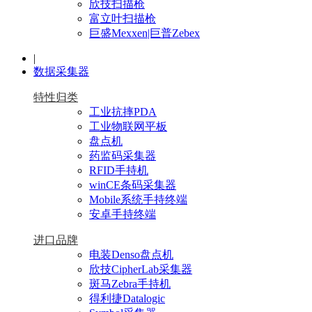
欣技扫描枪
富立叶扫描枪
巨盛Mexxen|巨普Zebex
|
数据采集器
特性归类
工业抗摔PDA
工业物联网平板
盘点机
药监码采集器
RFID手持机
winCE条码采集器
Mobile系统手持终端
安卓手持终端
进口品牌
电装Denso盘点机
欣技CipherLab采集器
斑马Zebra手持机
得利捷Datalogic