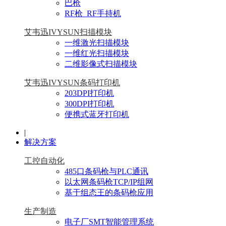
巴枪
RF枪_RF手持机
艾韦迅IVYSUN扫描模块
一维激光扫描模块
一维红光扫描模块
二维影像式扫描模块
艾韦迅IVYSUN条码打印机
203DPI打印机
300DPI打印机
便携式蓝牙打印机
|
解决方案
工控自动化
485口条码枪与PLC通讯
以太网条码枪TCP/IP组网
基于组态王的条码枪应用
生产制造
电子厂SMT智能管理系统