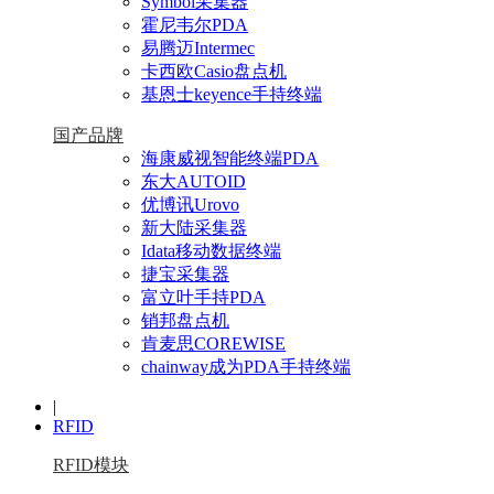
Symbol采集器
霍尼韦尔PDA
易腾迈Intermec
卡西欧Casio盘点机
基恩士keyence手持终端
国产品牌
海康威视智能终端PDA
东大AUTOID
优博讯Urovo
新大陆采集器
Idata移动数据终端
捷宝采集器
富立叶手持PDA
销邦盘点机
肯麦思COREWISE
chainway成为PDA手持终端
|
RFID
RFID模块