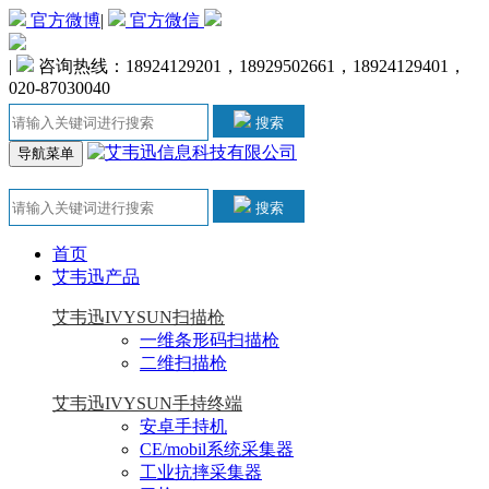
官方微博
|
官方微信
|
咨询热线：18924129201，18929502661，18924129401，
020-87030040
搜索
导航菜单
搜索
首页
艾韦迅产品
艾韦迅IVYSUN扫描枪
一维条形码扫描枪
二维扫描枪
艾韦迅IVYSUN手持终端
安卓手持机
CE/mobil系统采集器
工业抗摔采集器