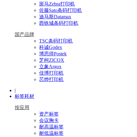
斑马Zebra打印机
佐藤Sato条码打印机
迪马斯Datamax
西铁城条码打印机
国产品牌
TSC条码打印机
科诚Godex
博思得Postek
芝柯ZICOX
立象Argox
佳博打印机
芯烨打印机
|
标签耗材
按应用
资产标签
会议胸卡
耐高温标签
耐低温标签