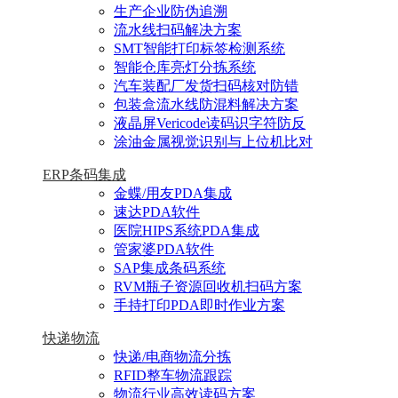
生产企业防伪追溯
流水线扫码解决方案
SMT智能打印标签检测系统
智能仓库亮灯分拣系统
汽车装配厂发货扫码核对防错
包装盒流水线防混料解决方案
液晶屏Vericode读码识字符防反
涂油金属视觉识别与上位机比对
ERP条码集成
金蝶/用友PDA集成
速达PDA软件
医院HIPS系统PDA集成
管家婆PDA软件
SAP集成条码系统
RVM瓶子资源回收机扫码方案
手持打印PDA即时作业方案
快递物流
快递/电商物流分拣
RFID整车物流跟踪
物流行业高效读码方案