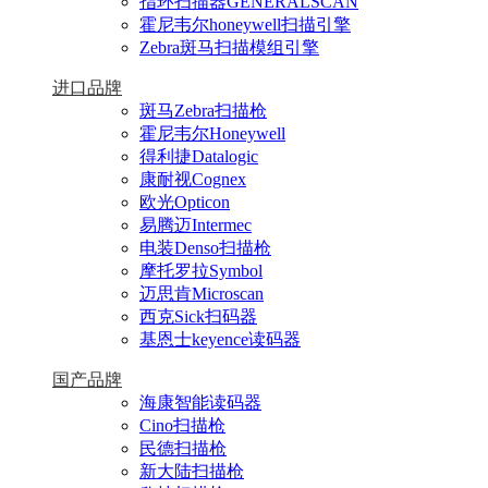
指环扫描器GENERALSCAN
霍尼韦尔honeywell扫描引擎
Zebra斑马扫描模组引擎
进口品牌
斑马Zebra扫描枪
霍尼韦尔Honeywell
得利捷Datalogic
康耐视Cognex
欧光Opticon
易腾迈Intermec
电装Denso扫描枪
摩托罗拉Symbol
迈思肯Microscan
西克Sick扫码器
基恩士keyence读码器
国产品牌
海康智能读码器
Cino扫描枪
民德扫描枪
新大陆扫描枪