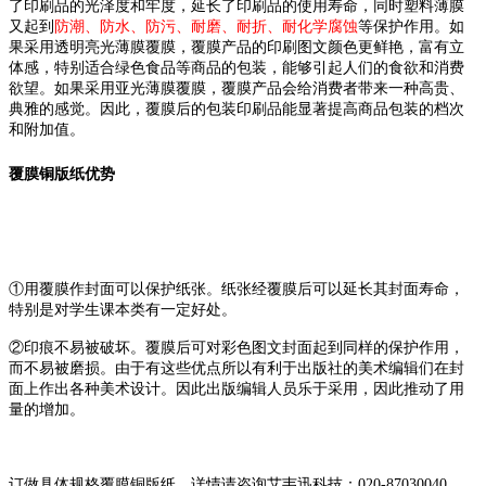
了印刷品的光泽度和牢度，延长了印刷品的使用寿命，同时塑料薄膜
又起到
防潮、防水、防污、耐磨、耐折、耐化学腐蚀
等保护作用。如
果采用透明亮光薄膜覆膜，覆膜产品的印刷图文颜色更鲜艳，富有立
体感，特别适合绿色食品等商品的包装，能够引起人们的食欲和消费
欲望。如果采用亚光薄膜覆膜，覆膜产品会给消费者带来一种高贵、
典雅的感觉。因此，覆膜后的包装印刷品能显著提高商品包装的档次
和附加值。
覆膜铜版纸优势
①用覆膜作封面可以保护纸张。纸张经覆膜后可以延长其封面寿命，
特别是对学生课本类有一定好处。
②印痕不易被破坏。覆膜后可对彩色图文封面起到同样的保护作用，
而不易被磨损。由于有这些优点所以有利于出版社的美术编辑们在封
面上作出各种美术设计。因此出版编辑人员乐于采用，因此推动了用
量的增加。
订做具体规格覆膜铜版纸，详情请咨询艾韦迅科技：020-87030040