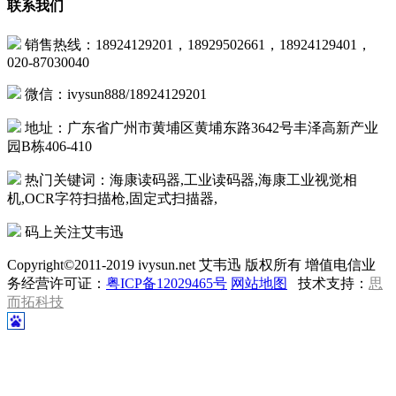
联系我们
销售热线：18924129201，18929502661，18924129401，
020-87030040
微信：ivysun888/18924129201
地址：广东省广州市黄埔区黄埔东路3642号丰泽高新产业
园B栋406-410
热门关键词：海康读码器,工业读码器,海康工业视觉相
机,OCR字符扫描枪,固定式扫描器,
码上关注艾韦迅
Copyright©2011-2019 ivysun.net 艾韦迅 版权所有 增值电信业
务经营许可证：
粤ICP备12029465号
网站地图
技术支持：
思
而拓科技