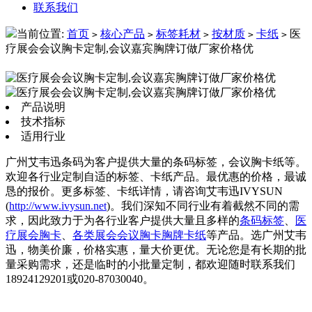
联系我们
当前位置:
首页
核心产品
标签耗材
按材质
卡纸
医
>
>
>
>
>
疗展会会议胸卡定制,会议嘉宾胸牌订做厂家价格优
产品说明
技术指标
适用行业
广州艾韦迅条码为客户提供大量的条码标签，会议胸卡纸等。
欢迎各行业定制自适的标签、卡纸产品。最优惠的价格，最诚
恳的报价。更多标签、卡纸详情，请咨询艾韦迅IVYSUN
(
http://www.ivysun.net
)。我们深知不同行业有着截然不同的需
求，因此致力于为各行业客户提供大量且多样的
条码标签
、
医
疗展会胸卡
、
各类展会会议胸卡胸牌卡纸
等产品。选广州艾韦
迅，物美价廉，价格实惠，量大价更优。无论您是有长期的批
量采购需求，还是临时的小批量定制，都欢迎随时联系我们
18924129201或020-87030040。