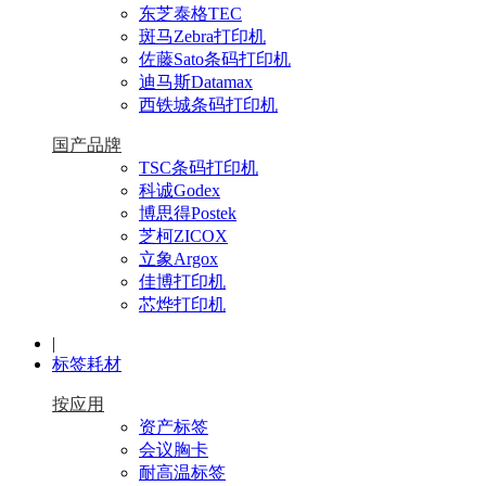
东芝泰格TEC
斑马Zebra打印机
佐藤Sato条码打印机
迪马斯Datamax
西铁城条码打印机
国产品牌
TSC条码打印机
科诚Godex
博思得Postek
芝柯ZICOX
立象Argox
佳博打印机
芯烨打印机
|
标签耗材
按应用
资产标签
会议胸卡
耐高温标签