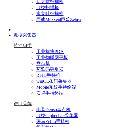
新大陆扫描枪
欣技扫描枪
富立叶扫描枪
巨盛Mexxen|巨普Zebex
|
数据采集器
特性归类
工业抗摔PDA
工业物联网平板
盘点机
药监码采集器
RFID手持机
winCE条码采集器
Mobile系统手持终端
安卓手持终端
进口品牌
电装Denso盘点机
欣技CipherLab采集器
斑马Zebra手持机