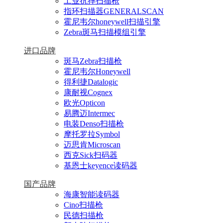
工业抗摔扫描枪
指环扫描器GENERALSCAN
霍尼韦尔honeywell扫描引擎
Zebra斑马扫描模组引擎
进口品牌
斑马Zebra扫描枪
霍尼韦尔Honeywell
得利捷Datalogic
康耐视Cognex
欧光Opticon
易腾迈Intermec
电装Denso扫描枪
摩托罗拉Symbol
迈思肯Microscan
西克Sick扫码器
基恩士keyence读码器
国产品牌
海康智能读码器
Cino扫描枪
民德扫描枪