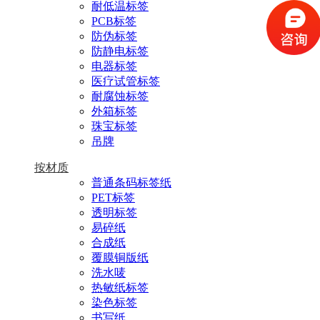
耐低温标签
PCB标签
防伪标签
防静电标签
电器标签
医疗试管标签
耐腐蚀标签
外箱标签
珠宝标签
吊牌
按材质
普通条码标签纸
PET标签
透明标签
易碎纸
合成纸
覆膜铜版纸
洗水唛
热敏纸标签
染色标签
书写纸