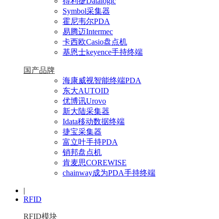
得利捷Datalogic
Symbol采集器
霍尼韦尔PDA
易腾迈Intermec
卡西欧Casio盘点机
基恩士keyence手持终端
国产品牌
海康威视智能终端PDA
东大AUTOID
优博讯Urovo
新大陆采集器
Idata移动数据终端
捷宝采集器
富立叶手持PDA
销邦盘点机
肯麦思COREWISE
chainway成为PDA手持终端
|
RFID
RFID模块