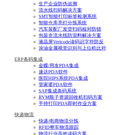
生产企业防伪追溯
流水线扫码解决方案
SMT智能打印标签检测系统
智能仓库亮灯分拣系统
汽车装配厂发货扫码核对防错
包装盒流水线防混料解决方案
液晶屏Vericode读码识字符防反
涂油金属视觉识别与上位机比对
ERP条码集成
金蝶/用友PDA集成
速达PDA软件
医院HIPS系统PDA集成
管家婆PDA软件
SAP集成条码系统
RVM瓶子资源回收机扫码方案
手持打印PDA即时作业方案
快递物流
快递/电商物流分拣
RFID整车物流跟踪
物流行业高效读码方案