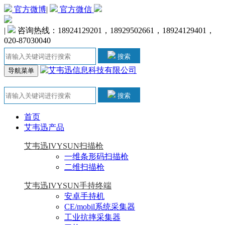
官方微博
|
官方微信
|
咨询热线：18924129201，18929502661，18924129401，
020-87030040
搜索
导航菜单
搜索
首页
艾韦迅产品
艾韦迅IVYSUN扫描枪
一维条形码扫描枪
二维扫描枪
艾韦迅IVYSUN手持终端
安卓手持机
CE/mobil系统采集器
工业抗摔采集器