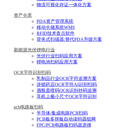
物流可视化存证一体化方案
资产仓库
PDA资产管理系统
移动仓储系统WMS
RFID技术盘点软件
背夹式扫描器:替代PDA升级方案
新能源光伏锂电行业
光伏行业扫码应用方案
锂电池扫码应用方案
OCR字符识别扫码
乳制品行业OCR字符追溯方案
连锁药店OCR字符AI识别扫码
酒瓶盖喷码OCR识别抄码追溯
耳机上极小尺寸OCR字符识别
pcb电路板扫码
半导体/集成电路PCB扫码
PCB板多拼板自动读码器组网
FPC/PCB电路板扫码器选择