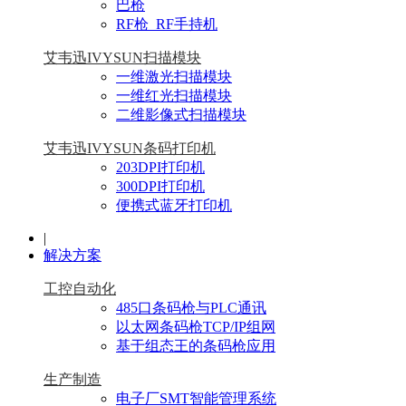
巴枪
RF枪_RF手持机
艾韦迅IVYSUN扫描模块
一维激光扫描模块
一维红光扫描模块
二维影像式扫描模块
艾韦迅IVYSUN条码打印机
203DPI打印机
300DPI打印机
便携式蓝牙打印机
|
解决方案
工控自动化
485口条码枪与PLC通讯
以太网条码枪TCP/IP组网
基于组态王的条码枪应用
生产制造
电子厂SMT智能管理系统