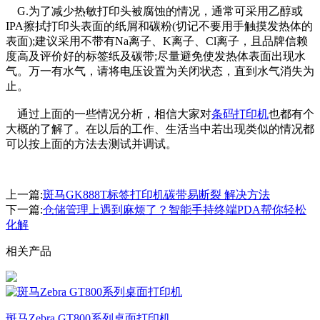
G.为了减少热敏打印头被腐蚀的情况，通常可采用乙醇或
IPA擦拭打印头表面的纸屑和碳粉(切记不要用手触摸发热体的
表面);建议采用不带有Na离子、K离子、Cl离子，且品牌信赖
度高及评价好的标签纸及碳带;尽量避免使发热体表面出现水
气。万一有水气，请将电压设置为关闭状态，直到水气消失为
止。
通过上面的一些情况分析，相信大家对
条码打印机
也都有个
大概的了解了。在以后的工作、生活当中若出现类似的情况都
可以按上面的方法去测试并调试。
上一篇:
斑马GK888T标签打印机碳带易断裂 解决方法
下一篇:
仓储管理上遇到麻烦了？智能手持终端PDA帮你轻松
化解
相关产品
斑马Zebra GT800系列桌面打印机