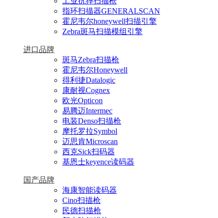
工业抗摔扫描枪
指环扫描器GENERALSCAN
霍尼韦尔honeywell扫描引擎
Zebra斑马扫描模组引擎
进口品牌
斑马Zebra扫描枪
霍尼韦尔Honeywell
得利捷Datalogic
康耐视Cognex
欧光Opticon
易腾迈Intermec
电装Denso扫描枪
摩托罗拉Symbol
迈思肯Microscan
西克Sick扫码器
基恩士keyence读码器
国产品牌
海康智能读码器
Cino扫描枪
民德扫描枪