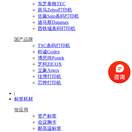
东芝泰格TEC
斑马Zebra打印机
佐藤Sato条码打印机
迪马斯Datamax
西铁城条码打印机
国产品牌
TSC条码打印机
科诚Godex
博思得Postek
芝柯ZICOX
立象Argox
佳博打印机
芯烨打印机
|
标签耗材
按应用
资产标签
会议胸卡
耐高温标签