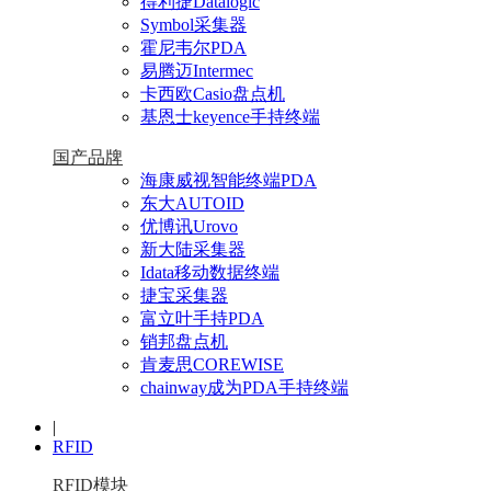
得利捷Datalogic
Symbol采集器
霍尼韦尔PDA
易腾迈Intermec
卡西欧Casio盘点机
基恩士keyence手持终端
国产品牌
海康威视智能终端PDA
东大AUTOID
优博讯Urovo
新大陆采集器
Idata移动数据终端
捷宝采集器
富立叶手持PDA
销邦盘点机
肯麦思COREWISE
chainway成为PDA手持终端
|
RFID
RFID模块