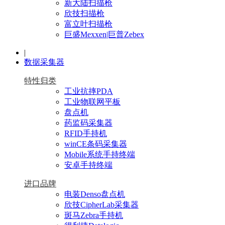
新大陆扫描枪
欣技扫描枪
富立叶扫描枪
巨盛Mexxen|巨普Zebex
|
数据采集器
特性归类
工业抗摔PDA
工业物联网平板
盘点机
药监码采集器
RFID手持机
winCE条码采集器
Mobile系统手持终端
安卓手持终端
进口品牌
电装Denso盘点机
欣技CipherLab采集器
斑马Zebra手持机