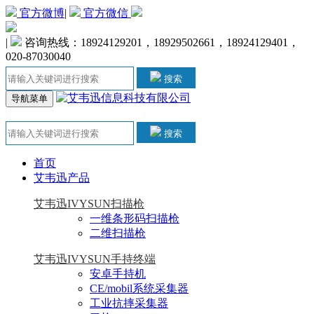
官方微博
|
官方微信
|
咨询热线：18924129201，18929502661，18924129401，
020-87030040
搜索
导航菜单
搜索
首页
艾韦迅产品
艾韦迅IVYSUN扫描枪
一维条形码扫描枪
二维扫描枪
艾韦迅IVYSUN手持终端
安卓手持机
CE/mobil系统采集器
工业抗摔采集器