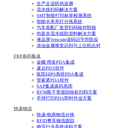
生产企业防伪追溯
流水线扫码解决方案
SMT智能打印标签检测系统
智能仓库亮灯分拣系统
汽车装配厂发货扫码核对防错
包装盒流水线防混料解决方案
液晶屏Vericode读码识字符防反
涂油金属视觉识别与上位机比对
ERP条码集成
金蝶/用友PDA集成
速达PDA软件
医院HIPS系统PDA集成
管家婆PDA软件
SAP集成条码系统
RVM瓶子资源回收机扫码方案
手持打印PDA即时作业方案
快递物流
快递/电商物流分拣
RFID整车物流跟踪
物流行业高效读码方案