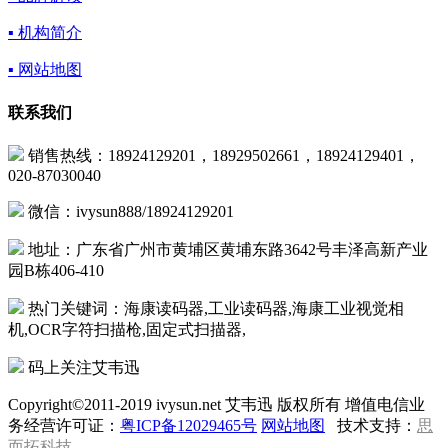
▪ 机构简介
▪ 网站地图
联系我们
销售热线：18924129201，18929502661，18924129401，
020-87030040
微信：ivysun888/18924129201
地址：广东省广州市黄埔区黄埔东路3642号丰泽高新产业
园B栋406-410
热门关键词：海康读码器,工业读码器,海康工业视觉相
机,OCR字符扫描枪,固定式扫描器,
码上关注艾韦迅
Copyright©2011-2019 ivysun.net 艾韦迅 版权所有 增值电信业
务经营许可证：
粤ICP备12029465号
网站地图
技术支持：
思
而拓科技