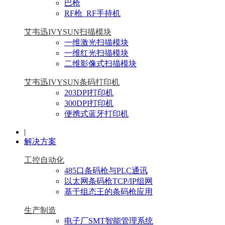
巴枪
RF枪_RF手持机
艾韦迅IVYSUN扫描模块
一维激光扫描模块
一维红光扫描模块
二维影像式扫描模块
艾韦迅IVYSUN条码打印机
203DPI打印机
300DPI打印机
便携式蓝牙打印机
|
解决方案
工控自动化
485口条码枪与PLC通讯
以太网条码枪TCP/IP组网
基于组态王的条码枪应用
生产制造
电子厂SMT智能管理系统