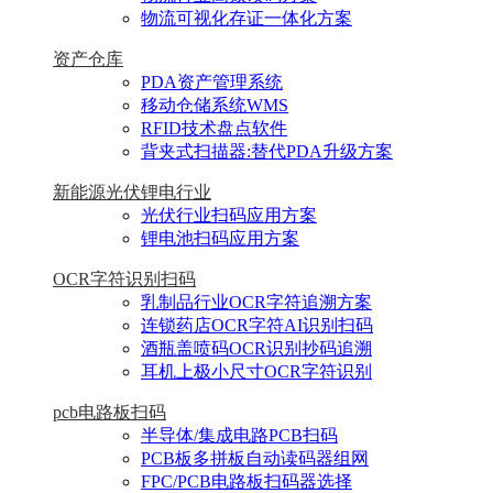
物流可视化存证一体化方案
资产仓库
PDA资产管理系统
移动仓储系统WMS
RFID技术盘点软件
背夹式扫描器:替代PDA升级方案
新能源光伏锂电行业
光伏行业扫码应用方案
锂电池扫码应用方案
OCR字符识别扫码
乳制品行业OCR字符追溯方案
连锁药店OCR字符AI识别扫码
酒瓶盖喷码OCR识别抄码追溯
耳机上极小尺寸OCR字符识别
pcb电路板扫码
半导体/集成电路PCB扫码
PCB板多拼板自动读码器组网
FPC/PCB电路板扫码器选择