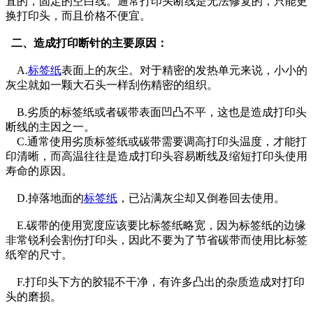
直的，固定的空白线。通常打印头断线是无法修复的，只能更
换打印头，而且价格不便宜。
二、造成打印断针的主要原因：
A.
标签纸
表面上的灰尘。对于精密的发热单元来说，小小的
灰尘就如一颗大石头一样刮伤精密的组织。
B.劣质的标签纸或者碳带表面凹凸不平，这也是造成打印头
断线的主因之一。
C.通常使用劣质标签纸或碳带需要调高打印头温度，才能打
印清晰，而高温往往是造成打印头容易断线及缩短打印头使用
寿命的原因。
D.掉落地面的
标签纸
，已沾满灰尘却又倒卷回去使用。
E.碳带的使用宽度应该要比标签纸略宽，因为标签纸的边缘
非常锐利会割伤打印头，因此不要为了节省碳带而使用比标签
纸窄的尺寸。
F.打印头下方的胶辊不干净，有许多凸出的杂质造成对打印
头的磨损。