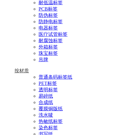
耐低温标签
PCB标签
防伪标签
防静电标签
电器标签
医疗试管标签
耐腐蚀标签
外箱标签
珠宝标签
吊牌
按材质
普通条码标签纸
PET标签
透明标签
易碎纸
合成纸
覆膜铜版纸
洗水唛
热敏纸标签
染色标签
书写纸