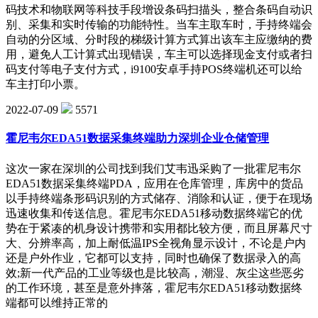
码技术和物联网等科技手段增设条码扫描头，整合条码自动识
别、采集和实时传输的功能特性。当车主取车时，手持终端会
自动的分区域、分时段的梯级计算方式算出该车主应缴纳的费
用，避免人工计算式出现错误，车主可以选择现金支付或者扫
码支付等电子支付方式，i9100安卓手持POS终端机还可以给
车主打印小票。
2022-07-09
5571
霍尼韦尔EDA51数据采集终端助力深圳企业仓储管理
这次一家在深圳的公司找到我们艾韦迅采购了一批霍尼韦尔
EDA51数据采集终端PDA，应用在仓库管理，库房中的货品
以手持终端条形码识别的方式储存、消除和认证，便于在现场
迅速收集和传送信息。霍尼韦尔EDA51移动数据终端它的优
势在于紧凑的机身设计携带和实用都比较方便，而且屏幕尺寸
大、分辨率高，加上耐低温IPS全视角显示设计，不论是户内
还是户外作业，它都可以支持，同时也确保了数据录入的高
效;新一代产品的工业等级也是比较高，潮湿、灰尘这些恶劣
的工作环境，甚至是意外摔落，霍尼韦尔EDA51移动数据终
端都可以维持正常的