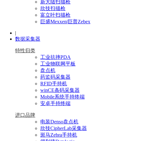
新大陆扫描枪
欣技扫描枪
富立叶扫描枪
巨盛Mexxen|巨普Zebex
|
数据采集器
特性归类
工业抗摔PDA
工业物联网平板
盘点机
药监码采集器
RFID手持机
winCE条码采集器
Mobile系统手持终端
安卓手持终端
进口品牌
电装Denso盘点机
欣技CipherLab采集器
斑马Zebra手持机