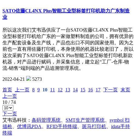
SATO佐藤CL4NX Plus智能工业型标签打印机助力广东制造
业
所以这次我们艾韦迅供应了一台SATO佐藤CL4NX Plus智能工
业型标签打印机给广东的一家做塑料制造的公司，拥有优异的
生产配套设备及生产线，产品也出口不同的国家使用。因为之
前也一直有用佐藤打印机，本身使用的机器比较老旧了，所以
这次采购了SATO佐藤CL4NX Plus智能工业型标签打印机新款
机器，对产品进行赋码，并采集信息，建立起“工厂-仓库-物
流-销售“端到端的产品追溯管理系统。
2022-04-21
5273
首页
上一页
8
9
10
11
12
13
14
15
16
17
下一页
末页
上一页
10
/
74
下一页
艾韦迅科技：
条码管理系统
、
SMT生产管理系统
、
symbol 扫
描枪
、
优博讯PDA
、
RFID手持终端
、
斑马打印机
、
idata手持
终端