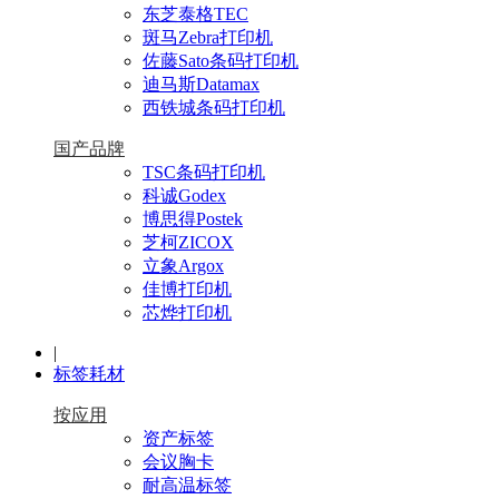
东芝泰格TEC
斑马Zebra打印机
佐藤Sato条码打印机
迪马斯Datamax
西铁城条码打印机
国产品牌
TSC条码打印机
科诚Godex
博思得Postek
芝柯ZICOX
立象Argox
佳博打印机
芯烨打印机
|
标签耗材
按应用
资产标签
会议胸卡
耐高温标签