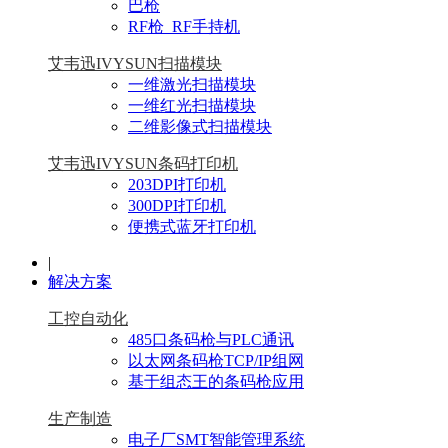
巴枪
RF枪_RF手持机
艾韦迅IVYSUN扫描模块
一维激光扫描模块
一维红光扫描模块
二维影像式扫描模块
艾韦迅IVYSUN条码打印机
203DPI打印机
300DPI打印机
便携式蓝牙打印机
|
解决方案
工控自动化
485口条码枪与PLC通讯
以太网条码枪TCP/IP组网
基于组态王的条码枪应用
生产制造
电子厂SMT智能管理系统