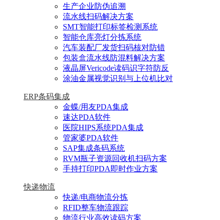
生产企业防伪追溯
流水线扫码解决方案
SMT智能打印标签检测系统
智能仓库亮灯分拣系统
汽车装配厂发货扫码核对防错
包装盒流水线防混料解决方案
液晶屏Vericode读码识字符防反
涂油金属视觉识别与上位机比对
ERP条码集成
金蝶/用友PDA集成
速达PDA软件
医院HIPS系统PDA集成
管家婆PDA软件
SAP集成条码系统
RVM瓶子资源回收机扫码方案
手持打印PDA即时作业方案
快递物流
快递/电商物流分拣
RFID整车物流跟踪
物流行业高效读码方案