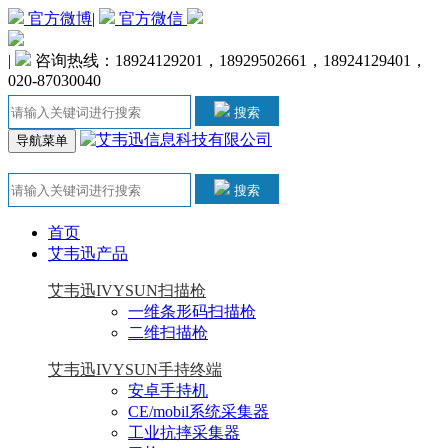
官方微博
|
官方微信
|
咨询热线：18924129201，18929502661，18924129401，
020-87030040
搜索
导航菜单
搜索
首页
艾韦迅产品
艾韦迅IVYSUN扫描枪
一维条形码扫描枪
二维扫描枪
艾韦迅IVYSUN手持终端
安卓手持机
CE/mobil系统采集器
工业抗摔采集器