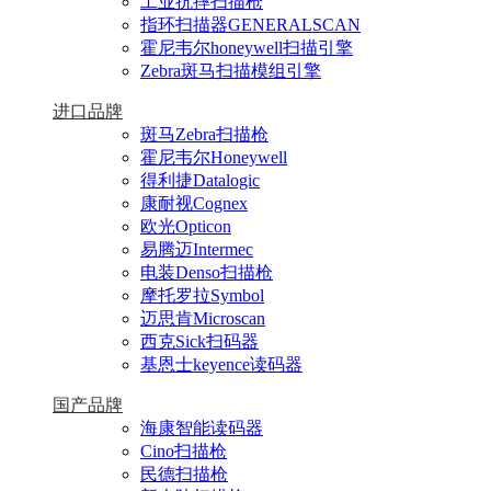
工业抗摔扫描枪
指环扫描器GENERALSCAN
霍尼韦尔honeywell扫描引擎
Zebra斑马扫描模组引擎
进口品牌
斑马Zebra扫描枪
霍尼韦尔Honeywell
得利捷Datalogic
康耐视Cognex
欧光Opticon
易腾迈Intermec
电装Denso扫描枪
摩托罗拉Symbol
迈思肯Microscan
西克Sick扫码器
基恩士keyence读码器
国产品牌
海康智能读码器
Cino扫描枪
民德扫描枪