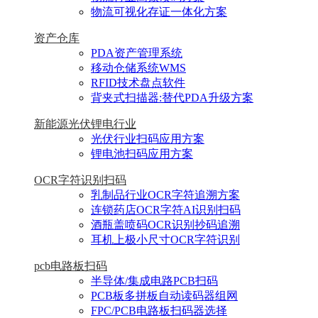
物流可视化存证一体化方案
资产仓库
PDA资产管理系统
移动仓储系统WMS
RFID技术盘点软件
背夹式扫描器:替代PDA升级方案
新能源光伏锂电行业
光伏行业扫码应用方案
锂电池扫码应用方案
OCR字符识别扫码
乳制品行业OCR字符追溯方案
连锁药店OCR字符AI识别扫码
酒瓶盖喷码OCR识别抄码追溯
耳机上极小尺寸OCR字符识别
pcb电路板扫码
半导体/集成电路PCB扫码
PCB板多拼板自动读码器组网
FPC/PCB电路板扫码器选择