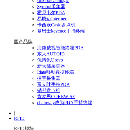
得利捷Datalogic
Symbol采集器
霍尼韦尔PDA
易腾迈Intermec
卡西欧Casio盘点机
基恩士keyence手持终端
国产品牌
海康威视智能终端PDA
东大AUTOID
优博讯Urovo
新大陆采集器
Idata移动数据终端
捷宝采集器
富立叶手持PDA
销邦盘点机
肯麦思COREWISE
chainway成为PDA手持终端
|
RFID
RFID模块