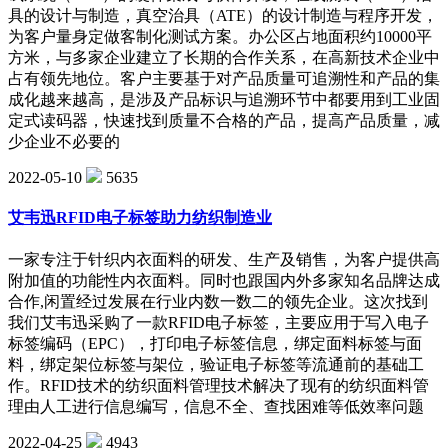
具的设计与制造，真空治具（ATE）的设计制造与程序开发，
为客户量身定做客制化测试方案。办公区占地面积约10000平
方米，与多家企业建立了长期的合作关系，在高新技术企业中
占有领先地位。客户主要基于对产品质量可追溯性和产品的集
成化越来越高，是涉及产品标识与追溯环节中都要用到工业固
定式读码器，快速找到质量不合格的产品，提高产品质量，减
少企业不必要的
2022-05-10
5635
艾韦迅RFID电子标签助力纺织制造业
一家专注于针织内衣面料的研发、生产及销售，为客户提供高
附加值的功能性内衣面料。同时也跟国内外多家知名品牌达成
合作,闲置经过发展在行业内数一数二的领先企业。这次找到
我们艾韦迅采购了一款RFID电子标签，主要应用于写入电子
标签编码（EPC），打印电子标签信息，绑定面料标签与面
料，绑定架位标签与架位，验证电子标签等流通前的基础工
作。RFID技术的纺织面料管理技术解决了现有的纺织面料管
理由人工进行信息编写，信息不全、查找困难等低效率问题
2022-04-25
4943