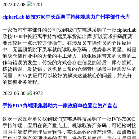
2022-07-08
5201
cipherLab 欣技9700中长距离手持终端助力广州零部件仓库
一家做汽车零部件的公司找到我们艾韦迅采购了一批cipherLab
欣技9700中长距离手持终端叉车货架出库 所以要求扫码距离
要比较远一点比较方便操作。在涉及叉车操作员的仓库应用
中，无需频繁跳下叉车就能读取条形码，优势非常明显。就是
解决仓储作业中的大量的手工录入、纸张应用带来的大量的工
作与错误的发生，传统的方式会存在信息的滞后、库存损耗、
拣货错误、发货错，这也是日常的仓储管理场景中经常发生的
问题，PDA的应用可以较好的解决这些核心的问题，并充分
的贯彻业务流程。
2022-06-30
4972
手持PDA终端采集器助力一家政府单位固定资产盘点
这次一家政府单位找到我们艾韦迅科技采购了一批IVY-7500C
手持终端，应用在资产盘点上。机读取资产条码，可轻松对接
国内主流资产管理后台软件，实现高效的资产清查、盘点数据
采集以及资产管理业务的应用。操作及其简便，盘点人员只需