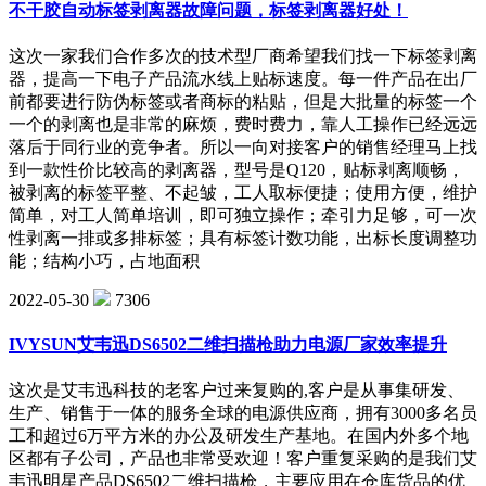
不干胶自动标签剥离器故障问题，标签剥离器好处！
这次一家我们合作多次的技术型厂商希望我们找一下标签剥离
器，提高一下电子产品流水线上贴标速度。每一件产品在出厂
前都要进行防伪标签或者商标的粘贴，但是大批量的标签一个
一个的剥离也是非常的麻烦，费时费力，靠人工操作已经远远
落后于同行业的竞争者。所以一向对接客户的销售经理马上找
到一款性价比较高的剥离器，型号是Q120，贴标剥离顺畅，
被剥离的标签平整、不起皱，工人取标便捷；使用方便，维护
简单，对工人简单培训，即可独立操作；牵引力足够，可一次
性剥离一排或多排标签；具有标签计数功能，出标长度调整功
能；结构小巧，占地面积
2022-05-30
7306
IVYSUN艾韦迅DS6502二维扫描枪助力电源厂家效率提升
这次是艾韦迅科技的老客户过来复购的,客户是从事集研发、
生产、销售于一体的服务全球的电源供应商，拥有3000多名员
工和超过6万平方米的办公及研发生产基地。在国内外多个地
区都有子公司，产品也非常受欢迎！客户重复采购的是我们艾
韦迅明星产品DS6502二维扫描枪，主要应用在仓库货品的优