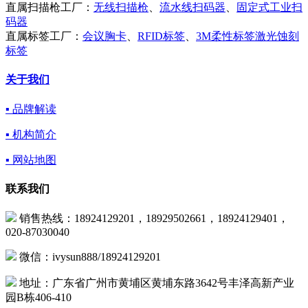
直属扫描枪工厂：
无线扫描枪
、
流水线扫码器
、
固定式工业扫
码器
直属标签工厂：
会议胸卡
、
RFID标签
、
3M柔性标签激光蚀刻
标签
关于我们
▪ 品牌解读
▪ 机构简介
▪ 网站地图
联系我们
销售热线：18924129201，18929502661，18924129401，
020-87030040
微信：ivysun888/18924129201
地址：广东省广州市黄埔区黄埔东路3642号丰泽高新产业
园B栋406-410