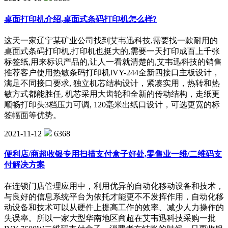
桌面打印机介绍,桌面式条码打印机怎么样?
这天一家辽宁某矿业公司找到艾韦迅科技,需要找一款耐用的
桌面式条码打印机,打印机也挺大的,需要一天打印成百上千张
标签纸,用来标识产品的,让人一看就清楚的,艾韦迅科技的销售
推荐客户使用热敏条码打印机IVY-244全新四接口主板设计，
满足不同接口要求, 独立机芯结构设计，紧凑实用，热转和热
敏方式都能胜任, 机芯采用大齿轮和全新的传动结构，走纸更
顺畅打印头3档压力可调, 120毫米出纸口设计，可选更宽的标
签幅面等优势。
2021-11-12
6368
便利店/商超收银专用扫描支付盒子好处,零售业一维/二维码支
付解决方案
在连锁门店管理应用中，利用优异的自动化移动设备和技术，
与良好的信息系统平台为依托才能更不不发挥作用，自动化移
动设备和技术可以从硬件上提高工作的效率、减少人力操作的
失误率。所以一家大型华南地区商超在艾韦迅科技采购一批