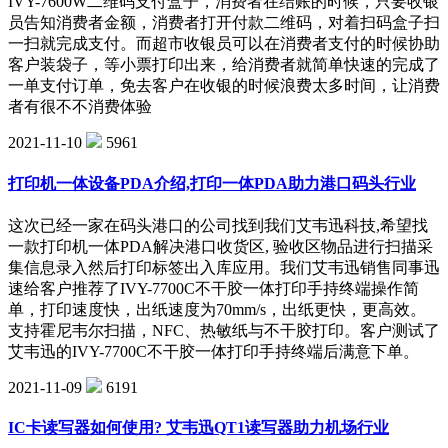
IVY-7600W二维码支付盒子，消费者在结账的时候，只要收银
员告知消费者金额，消费者打开付款二维码，对着扫码盒子扫
一扫就完成支付。而超市收银员可以在消费者支付的时候协助
客户装袋子，等小票打印出来，给消费者就简单快速的完成了
一单支付订单，免去客户在收银的时候浪费太多时间，让消费
者有很不不消费体验
2021-11-10
5961
打印机一体设备PDA介绍,打印一体PDA助力港口码头行业
这次已经一家在码头港口的公司找到我们艾韦迅科技,希望找
一款打印机一体PDA解决港口收货区, 验收区物品进行扫描采
集信息录入然后打印标签出入库应用。我们艾韦迅销售同事迅
速给客户推荐了IVY-7700C不干胶一体打印手持终端操作简
单，打印速度快，出纸速度为70mm/s，出纸更快，更高效。
支持霍尼韦尔扫描，NFC、热敏纸与不干胶打印。客户测试了
艾韦迅的IVY-7700C不干胶一体打印手持终端后满意下单。
2021-11-09
6191
IC卡读写器如何使用? 艾韦迅QT1读写器助力机场行业