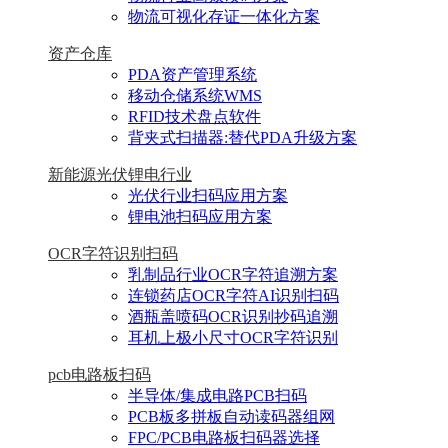
物流可视化存证一体化方案
资产仓库
PDA资产管理系统
移动仓储系统WMS
RFID技术盘点软件
背夹式扫描器:替代PDA升级方案
新能源光伏锂电行业
光伏行业扫码应用方案
锂电池扫码应用方案
OCR字符识别扫码
乳制品行业OCR字符追溯方案
连锁药店OCR字符AI识别扫码
酒瓶盖喷码OCR识别抄码追溯
耳机上极小尺寸OCR字符识别
pcb电路板扫码
半导体/集成电路PCB扫码
PCB板多拼板自动读码器组网
FPC/PCB电路板扫码器选择