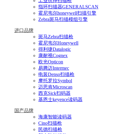
工业抗摔扫描枪
指环扫描器GENERALSCAN
霍尼韦尔honeywell扫描引擎
Zebra斑马扫描模组引擎
进口品牌
斑马Zebra扫描枪
霍尼韦尔Honeywell
得利捷Datalogic
康耐视Cognex
欧光Opticon
易腾迈Intermec
电装Denso扫描枪
摩托罗拉Symbol
迈思肯Microscan
西克Sick扫码器
基恩士keyence读码器
国产品牌
海康智能读码器
Cino扫描枪
民德扫描枪