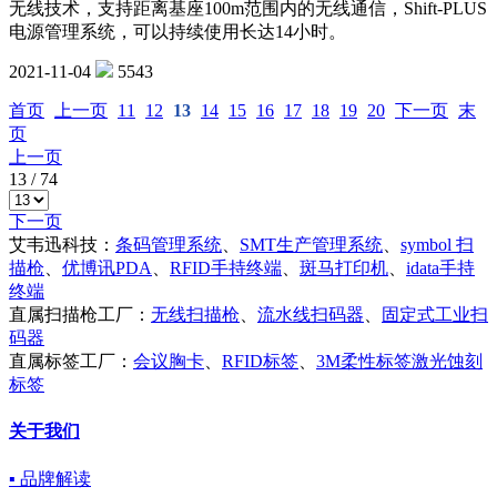
无线技术，支持距离基座100m范围内的无线通信，Shift-PLUS
电源管理系统，可以持续使用长达14小时。
2021-11-04
5543
首页
上一页
11
12
13
14
15
16
17
18
19
20
下一页
末
页
上一页
13
/
74
下一页
艾韦迅科技：
条码管理系统
、
SMT生产管理系统
、
symbol 扫
描枪
、
优博讯PDA
、
RFID手持终端
、
斑马打印机
、
idata手持
终端
直属扫描枪工厂：
无线扫描枪
、
流水线扫码器
、
固定式工业扫
码器
直属标签工厂：
会议胸卡
、
RFID标签
、
3M柔性标签激光蚀刻
标签
关于我们
▪ 品牌解读