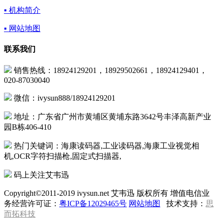
▪ 机构简介
▪ 网站地图
联系我们
销售热线：18924129201，18929502661，18924129401，
020-87030040
微信：ivysun888/18924129201
地址：广东省广州市黄埔区黄埔东路3642号丰泽高新产业
园B栋406-410
热门关键词：海康读码器,工业读码器,海康工业视觉相
机,OCR字符扫描枪,固定式扫描器,
码上关注艾韦迅
Copyright©2011-2019 ivysun.net 艾韦迅 版权所有 增值电信业
务经营许可证：
粤ICP备12029465号
网站地图
技术支持：
思
而拓科技