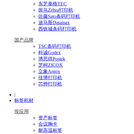
东芝泰格TEC
斑马Zebra打印机
佐藤Sato条码打印机
迪马斯Datamax
西铁城条码打印机
国产品牌
TSC条码打印机
科诚Godex
博思得Postek
芝柯ZICOX
立象Argox
佳博打印机
芯烨打印机
|
标签耗材
按应用
资产标签
会议胸卡
耐高温标签