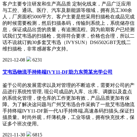
客户主要专注研发和生产高品质 定制化线束，产品广泛应用
与工控、通讯、医疗、汽车及新能源等领域，拥有员工300余
人，厂房面积5000平方。客户主要是想采用扫描枪在成品完成
的时候需要检测，然后扫描条码，传输到系统上，系统储存信
息，保证成品出货的质量，有追溯流程。因为前期客户已经测
试我们艾韦迅的扫描枪，觉得符合要求，价格也合理，所以二
话不说就订购30多套艾韦迅（IVYSUN）DS6502GBT无线二
维扫描枪，非常感谢客户支持。
2021-12-08
6231
艾韦迅物流手持终端IVY11-DF助力东莞某光学公司
鉴于公司的发展需求以及对管理的不断追求，需要对公司的产
品进行系统性管理, 现公司成品的入库、出库、调拨以及盘点
的系统化管理，使仓库的工作更加有效，产品品质更加有保
障。为了解决这问题与广州艾韦迅合作采购了一批艾韦迅物流
手持终端IVY11-DF新一代AI手持终端,高速条码扫描头,保证扫
描质量。时尚外观，纤薄机身，工业等级，拥有快充技术，保
证多个班次使用。
2021-11-30
6815