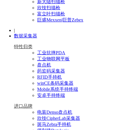
新大陆扫描枪
欣技扫描枪
富立叶扫描枪
巨盛Mexxen|巨普Zebex
|
数据采集器
特性归类
工业抗摔PDA
工业物联网平板
盘点机
药监码采集器
RFID手持机
winCE条码采集器
Mobile系统手持终端
安卓手持终端
进口品牌
电装Denso盘点机
欣技CipherLab采集器
斑马Zebra手持机