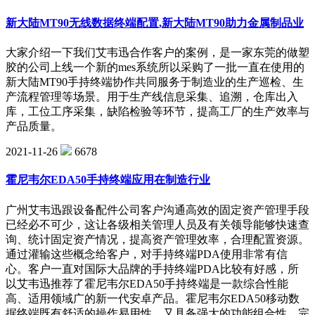
新大陆MT90无线数据终端配置,新大陆MT90助力金属制品业
大家介绍一下我们艾韦迅合作客户的案例，是一家东莞的做塑
胶的公司上线一个新的mes系统所以采购了一批一直在使用的
新大陆MT90手持终端协作共同服务于制造业的生产巡检、生
产流程管理等场景。用于生产线信息采集、追溯，仓库出入
库，工位工序采集，缺陷检验等环节，提高工厂的生产效率与
产品质量。
2021-11-26
6678
霍尼韦尔EDA50手持终端应用在制造行业
广州艾韦迅跟设备配件公司客户沟通高效的固定资产管理手段
已经必不可少，这让各级相关管理人员及有关领导能够快速查
询、统计固定资产情况，提高资产管理效率，合理配置资源。
通过灌输这些概念给客户，对手持终端PDA使用非常有信
心。客户一直对国际大品牌的手持终端PDA比较有好感，所
以艾韦迅推荐了霍尼韦尔EDA50手持终端是一款综合性能
高、适用领域广的新一代安卓产品。霍尼韦尔EDA50移动数
据终端既有舒适的操作易用性，又具备强大的功能组合性，完