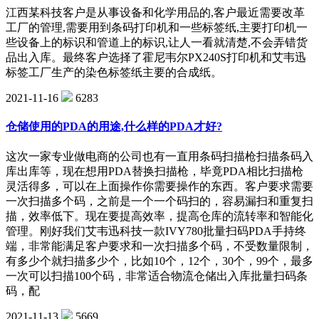
江西某科技客户是从事设备和化学用品的,客户最近需要改革
工厂的管理,需要用到条码打印机和一些标签纸,主要打印机一
些设备上的标识和管道上的标识,让人一看就清楚,不会弄错货
品出入库。最终客户选择了霍尼韦尔PX240S打印机和艾韦迅
标签工厂生产的染色标签纸主要的合成纸。
2021-11-16
6283
仓储使用的PDA的用途,什么样的PDA才好?
这次一家专业做电商的公司也有一直用条码扫描枪扫描条码入
库出库等，现在想用PDA替换扫描枪，毕竟PDA相比扫描枪
灵活得多，可以在上面操作你需要操作的东西。客户要求需要
一次扫描多个码，之前是一个一个码扫的，容易漏扫和重复扫
描，效率低下。现在要提高效率，提高仓库的流转率和智能化
管理。刚好我们艾韦迅科技一款IVY780批量扫码PDA手持终
端，非常能满足客户要求和一次扫描多个码，不受数量限制，
有多少个就扫描多少个，比如10个，12个，30个，99个，最多
一次可以扫描100个码，非常适合物流仓储出入库批量扫码条
码，配
2021-11-13
5669