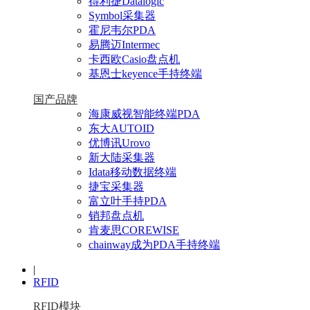
得利捷Datalogic
Symbol采集器
霍尼韦尔PDA
易腾迈Intermec
卡西欧Casio盘点机
基恩士keyence手持终端
国产品牌
海康威视智能终端PDA
东大AUTOID
优博讯Urovo
新大陆采集器
Idata移动数据终端
捷宝采集器
富立叶手持PDA
销邦盘点机
肯麦思COREWISE
chainway成为PDA手持终端
|
RFID
RFID模块