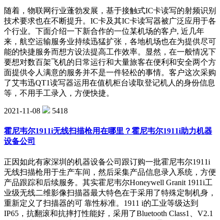
随着，物联网行业蓬勃发展，基于接触式IC卡读写的射频识别
技术要求也在不断提升。IC卡及其IC卡读写器被广泛应用于各
个行业。下面介绍一下新合作的一位某机场的客户, 近几年
来，航空运输服务业持续迅猛扩张，各地机场也在为提供尽可
能的快捷服务而想方设法提高工作效率。显然，在一般情况下
要想对数百架飞机的日常运行和大量旅客在便利和安全两个方
面提供令人满意的服务并不是一件轻松的事情。客户这次采购
了艾韦迅QT1读写器运用在值机柜台读取登记机人的身份信息
等，不用手工录入，方便快捷。
2021-11-08
5418
霍尼韦尔1911i无线扫描枪用在哪里？霍尼韦尔1911i助力机器
设备公司
正因如此有家深圳的机器设备公司跟订购一批霍尼韦尔1911i
无线扫描枪用于生产车间，然后采集产品信息录入系统，方便
产品跟踪和后续服务。其实霍尼韦尔Honeywell Granit 1911i工
业级无线二维影像扫描器最大特色在于采用了特殊定制机身，
重新定义了扫描器的可 靠性标准。1911 i的工业等级达到
IP65，抗翻滚和抗摔打性能好，采用了Bluetooth Class1、V2.1