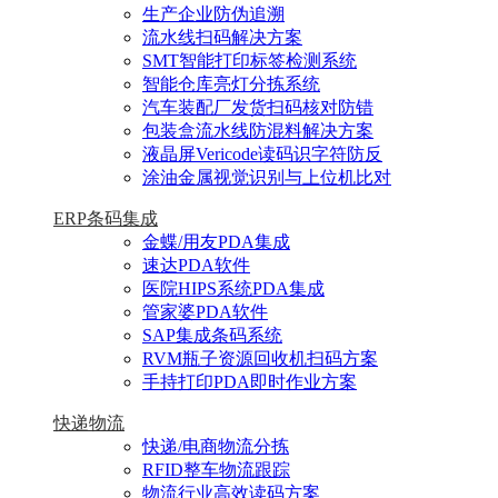
生产企业防伪追溯
流水线扫码解决方案
SMT智能打印标签检测系统
智能仓库亮灯分拣系统
汽车装配厂发货扫码核对防错
包装盒流水线防混料解决方案
液晶屏Vericode读码识字符防反
涂油金属视觉识别与上位机比对
ERP条码集成
金蝶/用友PDA集成
速达PDA软件
医院HIPS系统PDA集成
管家婆PDA软件
SAP集成条码系统
RVM瓶子资源回收机扫码方案
手持打印PDA即时作业方案
快递物流
快递/电商物流分拣
RFID整车物流跟踪
物流行业高效读码方案