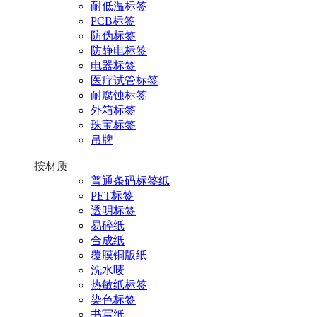
耐低温标签
PCB标签
防伪标签
防静电标签
电器标签
医疗试管标签
耐腐蚀标签
外箱标签
珠宝标签
吊牌
按材质
普通条码标签纸
PET标签
透明标签
易碎纸
合成纸
覆膜铜版纸
洗水唛
热敏纸标签
染色标签
书写纸