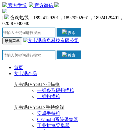
官方微博
|
官方微信
|
咨询热线：18924129201，18929502661，18924129401，
020-87030040
搜索
导航菜单
搜索
首页
艾韦迅产品
艾韦迅IVYSUN扫描枪
一维条形码扫描枪
二维扫描枪
艾韦迅IVYSUN手持终端
安卓手持机
CE/mobil系统采集器
工业抗摔采集器