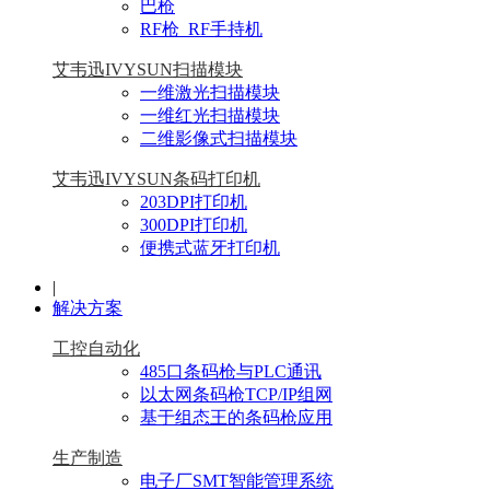
巴枪
RF枪_RF手持机
艾韦迅IVYSUN扫描模块
一维激光扫描模块
一维红光扫描模块
二维影像式扫描模块
艾韦迅IVYSUN条码打印机
203DPI打印机
300DPI打印机
便携式蓝牙打印机
|
解决方案
工控自动化
485口条码枪与PLC通讯
以太网条码枪TCP/IP组网
基于组态王的条码枪应用
生产制造
电子厂SMT智能管理系统