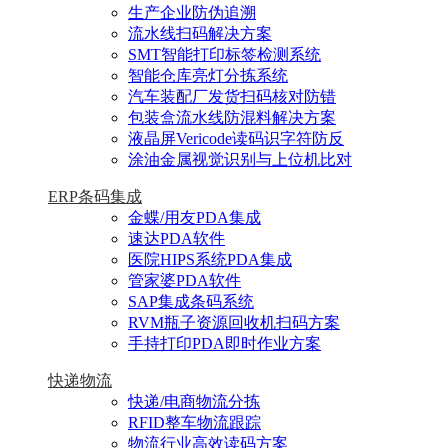
生产企业防伪追溯
流水线扫码解决方案
SMT智能打印标签检测系统
智能仓库亮灯分拣系统
汽车装配厂发货扫码核对防错
包装盒流水线防混料解决方案
液晶屏Vericode读码识字符防反
涂油金属视觉识别与上位机比对
ERP条码集成
金蝶/用友PDA集成
速达PDA软件
医院HIPS系统PDA集成
管家婆PDA软件
SAP集成条码系统
RVM瓶子资源回收机扫码方案
手持打印PDA即时作业方案
快递物流
快递/电商物流分拣
RFID整车物流跟踪
物流行业高效读码方案