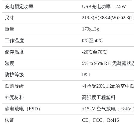
充电额定功率
USB充电功率：2.5W
219.3(H)×88.4(W)×62.3(
尺寸
179g±3g
重量
工作温度
0℃至50℃
储存温度
-20℃至70℃
湿度
5% to 95% RH 无凝露状
IP51
防护等级
跌落等级
可承受20次1.2m的空中
外壳材料
高强度工程塑料
静电放电（ESD）
±15kV 空气放电，±8k
认证
CE、FCC、RoHS