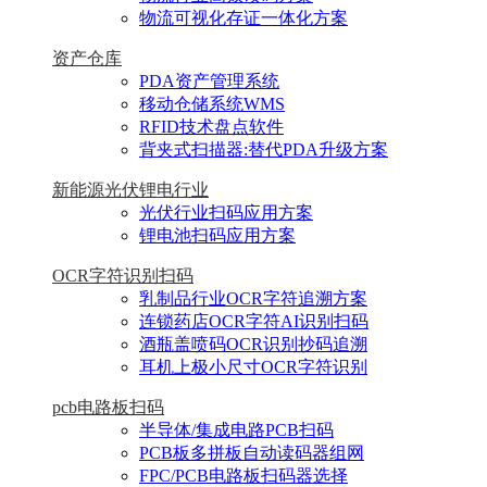
物流可视化存证一体化方案
资产仓库
PDA资产管理系统
移动仓储系统WMS
RFID技术盘点软件
背夹式扫描器:替代PDA升级方案
新能源光伏锂电行业
光伏行业扫码应用方案
锂电池扫码应用方案
OCR字符识别扫码
乳制品行业OCR字符追溯方案
连锁药店OCR字符AI识别扫码
酒瓶盖喷码OCR识别抄码追溯
耳机上极小尺寸OCR字符识别
pcb电路板扫码
半导体/集成电路PCB扫码
PCB板多拼板自动读码器组网
FPC/PCB电路板扫码器选择