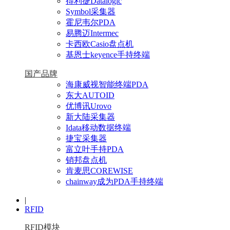
得利捷Datalogic
Symbol采集器
霍尼韦尔PDA
易腾迈Intermec
卡西欧Casio盘点机
基恩士keyence手持终端
国产品牌
海康威视智能终端PDA
东大AUTOID
优博讯Urovo
新大陆采集器
Idata移动数据终端
捷宝采集器
富立叶手持PDA
销邦盘点机
肯麦思COREWISE
chainway成为PDA手持终端
|
RFID
RFID模块