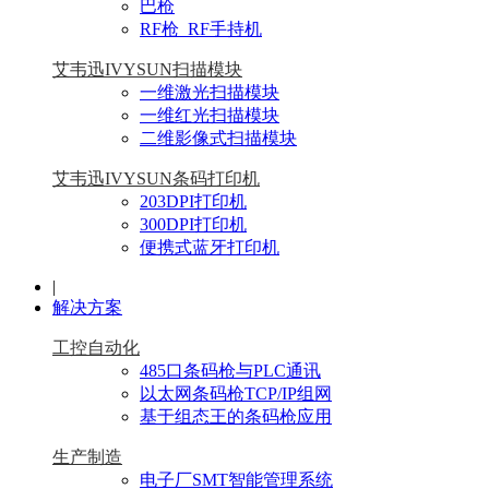
巴枪
RF枪_RF手持机
艾韦迅IVYSUN扫描模块
一维激光扫描模块
一维红光扫描模块
二维影像式扫描模块
艾韦迅IVYSUN条码打印机
203DPI打印机
300DPI打印机
便携式蓝牙打印机
|
解决方案
工控自动化
485口条码枪与PLC通讯
以太网条码枪TCP/IP组网
基于组态王的条码枪应用
生产制造
电子厂SMT智能管理系统