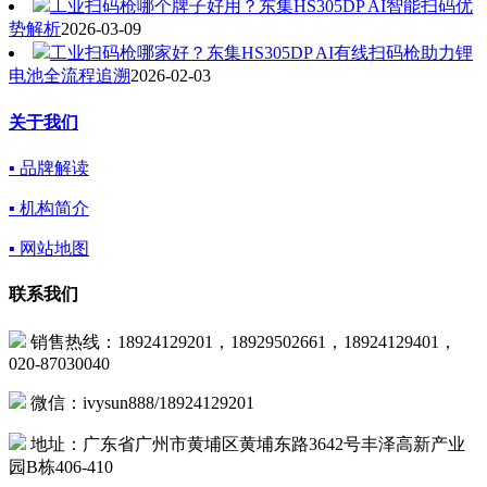
工业扫码枪哪个牌子好用？东集HS305DP AI智能扫码优
势解析
2026-03-09
工业扫码枪哪家好？东集HS305DP AI有线扫码枪助力锂
电池全流程追溯
2026-02-03
关于我们
▪ 品牌解读
▪ 机构简介
▪ 网站地图
联系我们
销售热线：18924129201，18929502661，18924129401，
020-87030040
微信：ivysun888/18924129201
地址：广东省广州市黄埔区黄埔东路3642号丰泽高新产业
园B栋406-410