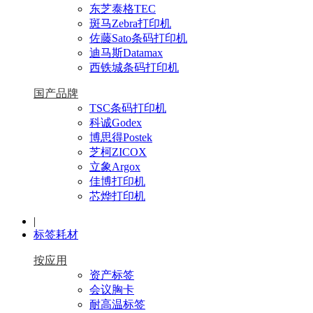
东芝泰格TEC
斑马Zebra打印机
佐藤Sato条码打印机
迪马斯Datamax
西铁城条码打印机
国产品牌
TSC条码打印机
科诚Godex
博思得Postek
芝柯ZICOX
立象Argox
佳博打印机
芯烨打印机
|
标签耗材
按应用
资产标签
会议胸卡
耐高温标签