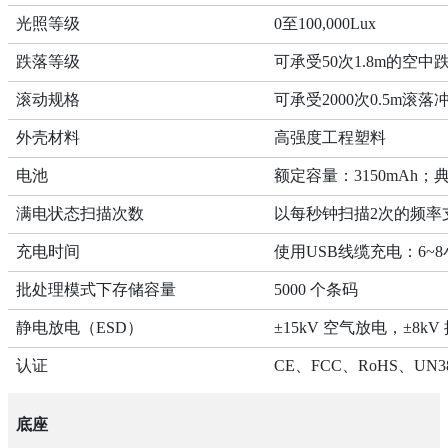
光照等级
0至100,000Lux
跌落等级
可承受50次1.8m的空中
滚动规格
可承受2000次0.5m滚落
外壳材料
高强度工程塑料
电池
额定容量：3150mAh；
满电状态扫描次数
以每秒钟扫描2次的频率
充电时间
使用USB线缆充电：6~
批处理模式下存储容量
5000 个条码
静电放电（ESD）
±15kV 空气放电，±8k
认证
CE、FCC、RoHS、UN
底座