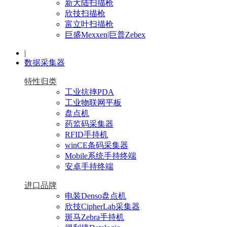
新大陆扫描枪
欣技扫描枪
富立叶扫描枪
巨盛Mexxen|巨普Zebex
|
数据采集器
特性归类
工业抗摔PDA
工业物联网平板
盘点机
药监码采集器
RFID手持机
winCE条码采集器
Mobile系统手持终端
安卓手持终端
进口品牌
电装Denso盘点机
欣技CipherLab采集器
斑马Zebra手持机