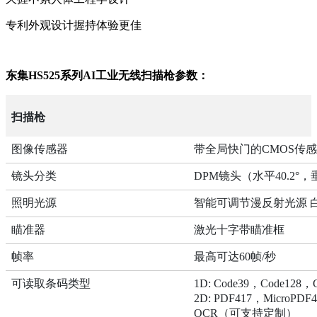
专利外观设计握持体验更佳
东集HS525系列AI工业无线扫描枪参数：
扫描枪
图像传感器
带全局快门的CMOS传感器 1
镜头分类
DPM镜头（水平40.2°，垂
照明光源
智能可调节漫反射光源 白
瞄准器
激光十字带瞄准框
帧率
最高可达60帧/秒
可读取条码类型
1D: Code39，Code128
2D: PDF417，MicroPDF
OCR（可支持定制）