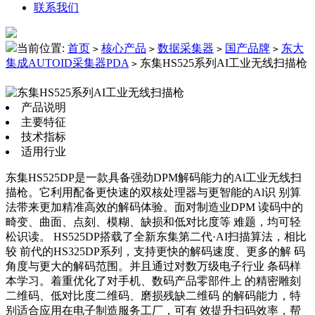
联系我们
当前位置:
首页
核心产品
数据采集器
国产品牌
东大
>
>
>
>
集成AUTOID采集器PDA
东集HS525系列AI工业无线扫描枪
>
产品说明
主要特征
技术指标
适用行业
东集HS525DP是一款具备强劲DPM解码能力的Al工业无线扫
描枪。它利用配备更快速的双核处理器与更智能的Al识 别算
法带来更加精准高效的解码体验。面对制造业DPM 读码中的
畸变、曲面、点刻、模糊、缺损和低对比度等 难题，均可轻
松识读。 HS525DP搭载了全新东集第二代·AI扫描算法，相比
较 前代的HS325DP系列，支持更快的解码速度、更多的解 码
角度与更大的解码范围。并且通过对数万级电子行业 条码样
本学习。着重优化了对手机、数码产品零部件上 的精密雕刻
二维码、低对比度二维码、磨损残缺二维码 的解码能力，特
别适合应用在电子制造服务工厂，可有 效提升扫码效率，帮