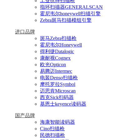
工业抗摔扫描枪
指环扫描器GENERALSCAN
霍尼韦尔honeywell扫描引擎
Zebra斑马扫描模组引擎
进口品牌
斑马Zebra扫描枪
霍尼韦尔Honeywell
得利捷Datalogic
康耐视Cognex
欧光Opticon
易腾迈Intermec
电装Denso扫描枪
摩托罗拉Symbol
迈思肯Microscan
西克Sick扫码器
基恩士keyence读码器
国产品牌
海康智能读码器
Cino扫描枪
民德扫描枪