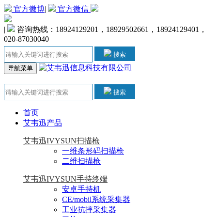
官方微博
|
官方微信
|
咨询热线：18924129201，18929502661，18924129401，
020-87030040
搜索
导航菜单
搜索
首页
艾韦迅产品
艾韦迅IVYSUN扫描枪
一维条形码扫描枪
二维扫描枪
艾韦迅IVYSUN手持终端
安卓手持机
CE/mobil系统采集器
工业抗摔采集器