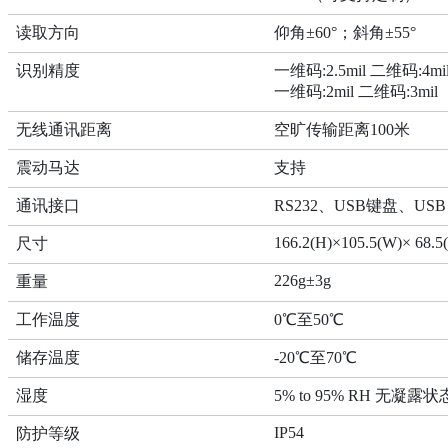
读取方向
仰角±60°；斜角±55°
识别精度
一维码:2.5mil 二维码:4
一维码:2mil 二维码:3mi
无线通讯距离
空旷传输距离100米
震动马达
支持
通讯接口
RS232、USB键盘、USB
166.2(H)×105.5(W)× 68.5
尺寸
226g±3g
重量
工作温度
0℃至50℃
储存温度
-20℃至70℃
湿度
5% to 95% RH 无凝露状
IP54
防护等级