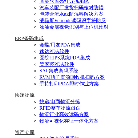
智能仓库亮灯分拣系统
汽车装配厂发货扫码核对防错
包装盒流水线防混料解决方案
液晶屏Vericode读码识字符防反
涂油金属视觉识别与上位机比对
ERP条码集成
金蝶/用友PDA集成
速达PDA软件
医院HIPS系统PDA集成
管家婆PDA软件
SAP集成条码系统
RVM瓶子资源回收机扫码方案
手持打印PDA即时作业方案
快递物流
快递/电商物流分拣
RFID整车物流跟踪
物流行业高效读码方案
物流可视化存证一体化方案
资产仓库