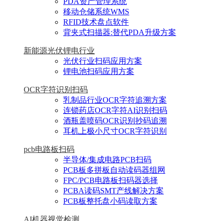
PDA资产管理系统
移动仓储系统WMS
RFID技术盘点软件
背夹式扫描器:替代PDA升级方案
新能源光伏锂电行业
光伏行业扫码应用方案
锂电池扫码应用方案
OCR字符识别扫码
乳制品行业OCR字符追溯方案
连锁药店OCR字符AI识别扫码
酒瓶盖喷码OCR识别抄码追溯
耳机上极小尺寸OCR字符识别
pcb电路板扫码
半导体/集成电路PCB扫码
PCB板多拼板自动读码器组网
FPC/PCB电路板扫码器选择
PCBA读码SMT产线解决方案
PCB板整托盘小码读取方案
AI机器视觉检测