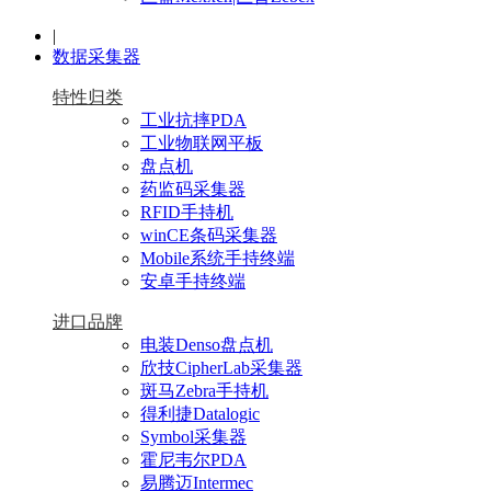
|
数据采集器
特性归类
工业抗摔PDA
工业物联网平板
盘点机
药监码采集器
RFID手持机
winCE条码采集器
Mobile系统手持终端
安卓手持终端
进口品牌
电装Denso盘点机
欣技CipherLab采集器
斑马Zebra手持机
得利捷Datalogic
Symbol采集器
霍尼韦尔PDA
易腾迈Intermec