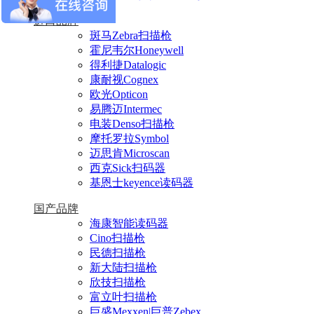
进口品牌
斑马Zebra扫描枪
霍尼韦尔Honeywell
得利捷Datalogic
康耐视Cognex
欧光Opticon
易腾迈Intermec
电装Denso扫描枪
摩托罗拉Symbol
迈思肯Microscan
西克Sick扫码器
基恩士keyence读码器
国产品牌
海康智能读码器
Cino扫描枪
民德扫描枪
新大陆扫描枪
欣技扫描枪
富立叶扫描枪
巨盛Mexxen|巨普Zebex