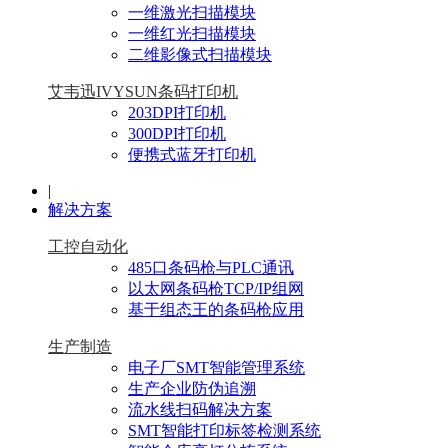
一维激光扫描模块
一维红光扫描模块
二维影像式扫描模块
艾韦迅IVYSUN条码打印机
203DPI打印机
300DPI打印机
便携式蓝牙打印机
|
解决方案
工控自动化
485口条码枪与PLC通讯
以太网条码枪TCP/IP组网
基于组态王的条码枪应用
生产制造
电子厂SMT智能管理系统
生产企业防伪追溯
流水线扫码解决方案
SMT智能打印标签检测系统