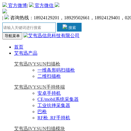
官方微博
|
官方微信
|
咨询热线：18924129201，18929502661，18924129401，020-
搜索
导航菜单
首页
艾韦迅产品
艾韦迅IVYSUN扫描枪
一维条形码扫描枪
二维扫描枪
艾韦迅IVYSUN手持终端
安卓手持机
CE/mobil系统采集器
工业抗摔采集器
巴枪
RF枪_RF手持机
艾韦迅IVYSUN扫描模块