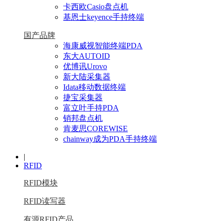
卡西欧Casio盘点机
基恩士keyence手持终端
国产品牌
海康威视智能终端PDA
东大AUTOID
优博讯Urovo
新大陆采集器
Idata移动数据终端
捷宝采集器
富立叶手持PDA
销邦盘点机
肯麦思COREWISE
chainway成为PDA手持终端
|
RFID
RFID模块
RFID读写器
有源RFID产品