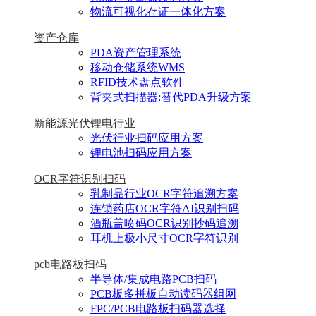
物流可视化存证一体化方案
资产仓库
PDA资产管理系统
移动仓储系统WMS
RFID技术盘点软件
背夹式扫描器:替代PDA升级方案
新能源光伏锂电行业
光伏行业扫码应用方案
锂电池扫码应用方案
OCR字符识别扫码
乳制品行业OCR字符追溯方案
连锁药店OCR字符AI识别扫码
酒瓶盖喷码OCR识别抄码追溯
耳机上极小尺寸OCR字符识别
pcb电路板扫码
半导体/集成电路PCB扫码
PCB板多拼板自动读码器组网
FPC/PCB电路板扫码器选择