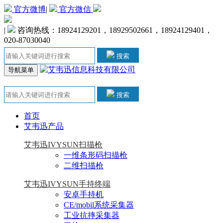
官方微博
|
官方微信
|
咨询热线：18924129201，18929502661，18924129401，
020-87030040
搜索
导航菜单
搜索
首页
艾韦迅产品
艾韦迅IVYSUN扫描枪
一维条形码扫描枪
二维扫描枪
艾韦迅IVYSUN手持终端
安卓手持机
CE/mobil系统采集器
工业抗摔采集器