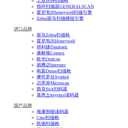
工业抗摔扫描枪
指环扫描器GENERALSCAN
霍尼韦尔honeywell扫描引擎
Zebra斑马扫描模组引擎
进口品牌
斑马Zebra扫描枪
霍尼韦尔Honeywell
得利捷Datalogic
康耐视Cognex
欧光Opticon
易腾迈Intermec
电装Denso扫描枪
摩托罗拉Symbol
迈思肯Microscan
西克Sick扫码器
基恩士keyence读码器
国产品牌
海康智能读码器
Cino扫描枪
民德扫描枪