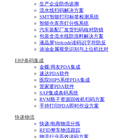
生产企业防伪追溯
流水线扫码解决方案
SMT智能打印标签检测系统
智能仓库亮灯分拣系统
汽车装配厂发货扫码核对防错
包装盒流水线防混料解决方案
液晶屏Vericode读码识字符防反
涂油金属视觉识别与上位机比对
ERP条码集成
金蝶/用友PDA集成
速达PDA软件
医院HIPS系统PDA集成
管家婆PDA软件
SAP集成条码系统
RVM瓶子资源回收机扫码方案
手持打印PDA即时作业方案
快递物流
快递/电商物流分拣
RFID整车物流跟踪
物流行业高效读码方案