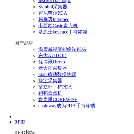
得利捷Datalogic
Symbol采集器
霍尼韦尔PDA
易腾迈Intermec
卡西欧Casio盘点机
基恩士keyence手持终端
国产品牌
海康威视智能终端PDA
东大AUTOID
优博讯Urovo
新大陆采集器
Idata移动数据终端
捷宝采集器
富立叶手持PDA
销邦盘点机
肯麦思COREWISE
chainway成为PDA手持终端
|
RFID
RFID模块