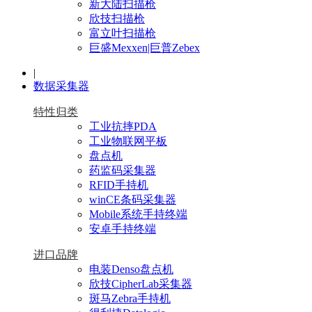
新大陆扫描枪
欣技扫描枪
富立叶扫描枪
巨盛Mexxen|巨普Zebex
|
数据采集器
特性归类
工业抗摔PDA
工业物联网平板
盘点机
药监码采集器
RFID手持机
winCE条码采集器
Mobile系统手持终端
安卓手持终端
进口品牌
电装Denso盘点机
欣技CipherLab采集器
斑马Zebra手持机