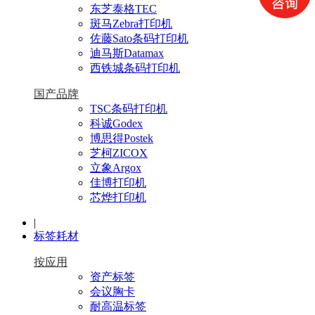
东芝泰格TEC
斑马Zebra打印机
佐藤Sato条码打印机
迪马斯Datamax
西铁城条码打印机
国产品牌
TSC条码打印机
科诚Godex
博思得Postek
芝柯ZICOX
立象Argox
佳博打印机
芯烨打印机
|
标签耗材
按应用
资产标签
会议胸卡
耐高温标签