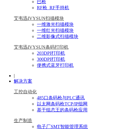
巴枪
RF枪_RF手持机
艾韦迅IVYSUN扫描模块
一维激光扫描模块
一维红光扫描模块
二维影像式扫描模块
艾韦迅IVYSUN条码打印机
203DPI打印机
300DPI打印机
便携式蓝牙打印机
|
解决方案
工控自动化
485口条码枪与PLC通讯
以太网条码枪TCP/IP组网
基于组态王的条码枪应用
生产制造
电子厂SMT智能管理系统