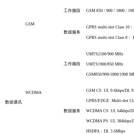
工作频段
GSM 850 / 900 / 1800 / 1
GSM
GPRS multi-slot Class 
数据服务
GPRS multi-slot Class 8： 
UMTS2100/900 MHz
工作频段
UMTS1900/850 MHz
GSM850/900/1800/1900 M
GSM CS: UL 9.6kbps/DL 9
WCDMA
GPRS/EDGE: Multi-slot Cla
数据通讯
数据服务
WCDMA CS: UL 64kbps/DL
WCDMA PS: UL 384kbps/D
HSDPA：DL 3.6Mbps