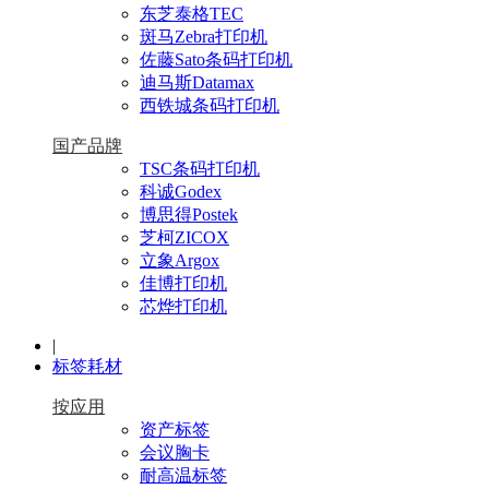
东芝泰格TEC
斑马Zebra打印机
佐藤Sato条码打印机
迪马斯Datamax
西铁城条码打印机
国产品牌
TSC条码打印机
科诚Godex
博思得Postek
芝柯ZICOX
立象Argox
佳博打印机
芯烨打印机
|
标签耗材
按应用
资产标签
会议胸卡
耐高温标签