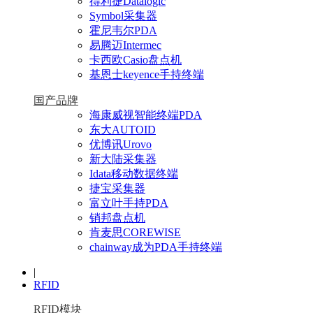
得利捷Datalogic
Symbol采集器
霍尼韦尔PDA
易腾迈Intermec
卡西欧Casio盘点机
基恩士keyence手持终端
国产品牌
海康威视智能终端PDA
东大AUTOID
优博讯Urovo
新大陆采集器
Idata移动数据终端
捷宝采集器
富立叶手持PDA
销邦盘点机
肯麦思COREWISE
chainway成为PDA手持终端
|
RFID
RFID模块