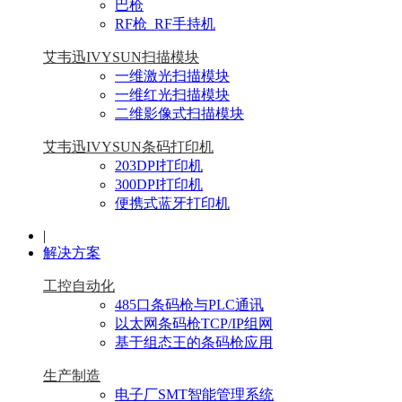
巴枪
RF枪_RF手持机
艾韦迅IVYSUN扫描模块
一维激光扫描模块
一维红光扫描模块
二维影像式扫描模块
艾韦迅IVYSUN条码打印机
203DPI打印机
300DPI打印机
便携式蓝牙打印机
|
解决方案
工控自动化
485口条码枪与PLC通讯
以太网条码枪TCP/IP组网
基于组态王的条码枪应用
生产制造
电子厂SMT智能管理系统