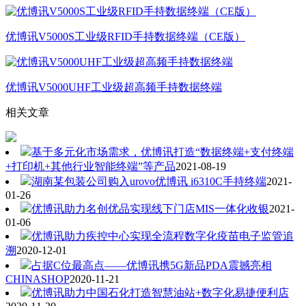
优博讯V5000S工业级RFID手持数据终端（CE版）
优博讯V5000UHF工业级超高频手持数据终端
相关文章
基于多元化市场需求，优博讯打造“数据终端+支付终端
+打印机+其他行业智能终端”等产品
2021-08-19
湖南某包装公司购入urovo优博讯 i6310C手持终端
2021-
01-26
优博讯助力名创优品实现线下门店MIS一体化收银
2021-
01-06
优博讯助力疾控中心实现全流程数字化疫苗电子监管追
溯
2020-12-01
占据C位最高点——优博讯携5G新品PDA震撼亮相
CHINASHOP
2020-11-21
优博讯助力中国石化打造智慧油站+数字化易捷便利店