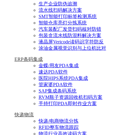
生产企业防伪追溯
流水线扫码解决方案
SMT智能打印标签检测系统
智能仓库亮灯分拣系统
汽车装配厂发货扫码核对防错
包装盒流水线防混料解决方案
液晶屏Vericode读码识字符防反
涂油金属视觉识别与上位机比对
ERP条码集成
金蝶/用友PDA集成
速达PDA软件
医院HIPS系统PDA集成
管家婆PDA软件
SAP集成条码系统
RVM瓶子资源回收机扫码方案
手持打印PDA即时作业方案
快递物流
快递/电商物流分拣
RFID整车物流跟踪
物流行业高效读码方案