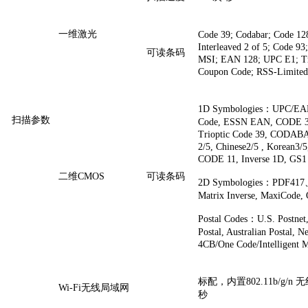
一维激光
Code 39; Codabar; Code 128;
Interleaved 2 of 5; Code 
可读条码
MSI; EAN 128; UPC E1; Tr
Coupon Code; RSS-Limite
1D Symbologies：UPC/EAN
扫描参数
Code, ESSN EAN, CODE 39
Trioptic Code 39, CODABAR
2/5, Chinese2/5 , Korean3
CODE 11, Inverse 1D, GS1 
二维CMOS
可读条码
2D Symbologies：PDF417、
Matrix Inverse, MaxiCode, 
Postal Codes：U.S. Postnet, 
Postal, Australian Postal,
4CB/One Code/Intelligent 
标配，内置802.11b/g/
Wi-Fi无线局域网
秒