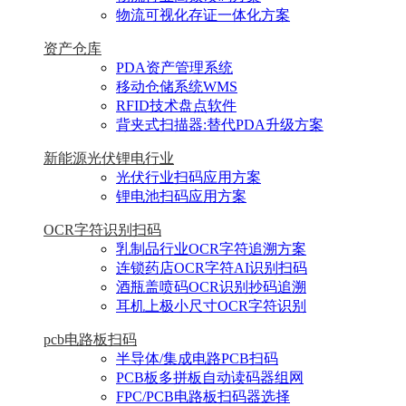
物流可视化存证一体化方案
资产仓库
PDA资产管理系统
移动仓储系统WMS
RFID技术盘点软件
背夹式扫描器:替代PDA升级方案
新能源光伏锂电行业
光伏行业扫码应用方案
锂电池扫码应用方案
OCR字符识别扫码
乳制品行业OCR字符追溯方案
连锁药店OCR字符AI识别扫码
酒瓶盖喷码OCR识别抄码追溯
耳机上极小尺寸OCR字符识别
pcb电路板扫码
半导体/集成电路PCB扫码
PCB板多拼板自动读码器组网
FPC/PCB电路板扫码器选择