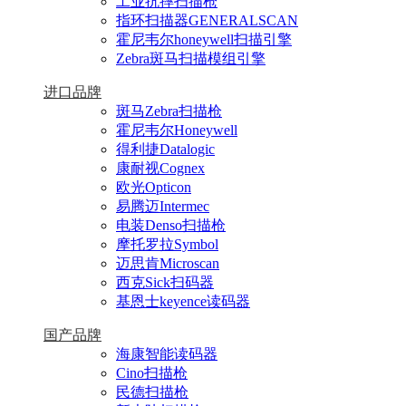
工业抗摔扫描枪
指环扫描器GENERALSCAN
霍尼韦尔honeywell扫描引擎
Zebra斑马扫描模组引擎
进口品牌
斑马Zebra扫描枪
霍尼韦尔Honeywell
得利捷Datalogic
康耐视Cognex
欧光Opticon
易腾迈Intermec
电装Denso扫描枪
摩托罗拉Symbol
迈思肯Microscan
西克Sick扫码器
基恩士keyence读码器
国产品牌
海康智能读码器
Cino扫描枪
民德扫描枪