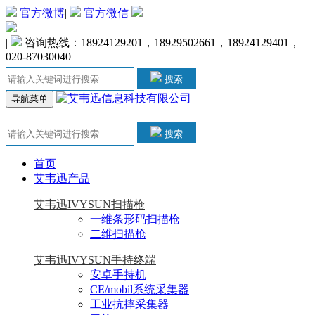
官方微博
|
官方微信
|
咨询热线：18924129201，18929502661，18924129401，
020-87030040
搜索
导航菜单
搜索
首页
艾韦迅产品
艾韦迅IVYSUN扫描枪
一维条形码扫描枪
二维扫描枪
艾韦迅IVYSUN手持终端
安卓手持机
CE/mobil系统采集器
工业抗摔采集器