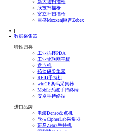
新大陆扫描枪
欣技扫描枪
富立叶扫描枪
巨盛Mexxen|巨普Zebex
|
数据采集器
特性归类
工业抗摔PDA
工业物联网平板
盘点机
药监码采集器
RFID手持机
winCE条码采集器
Mobile系统手持终端
安卓手持终端
进口品牌
电装Denso盘点机
欣技CipherLab采集器
斑马Zebra手持机