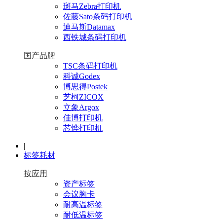
斑马Zebra打印机
佐藤Sato条码打印机
迪马斯Datamax
西铁城条码打印机
国产品牌
TSC条码打印机
科诚Godex
博思得Postek
芝柯ZICOX
立象Argox
佳博打印机
芯烨打印机
|
标签耗材
按应用
资产标签
会议胸卡
耐高温标签
耐低温标签