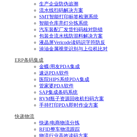
生产企业防伪追溯
流水线扫码解决方案
SMT智能打印标签检测系统
智能仓库亮灯分拣系统
汽车装配厂发货扫码核对防错
包装盒流水线防混料解决方案
液晶屏Vericode读码识字符防反
涂油金属视觉识别与上位机比对
ERP条码集成
金蝶/用友PDA集成
速达PDA软件
医院HIPS系统PDA集成
管家婆PDA软件
SAP集成条码系统
RVM瓶子资源回收机扫码方案
手持打印PDA即时作业方案
快递物流
快递/电商物流分拣
RFID整车物流跟踪
物流行业高效读码方案