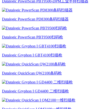
Datalogic PowerScan PBT9500-DPM工业手持扫描器
Datalogic PowerScan PD8300条码扫描器
Datalogic PowerScan PBT9500扫码枪
Datalogic Gryphon I GBT4100扫描枪
Datalogic QuickScan QW2100条码枪
Datalogic Gryphon I GD4400 二维扫描枪