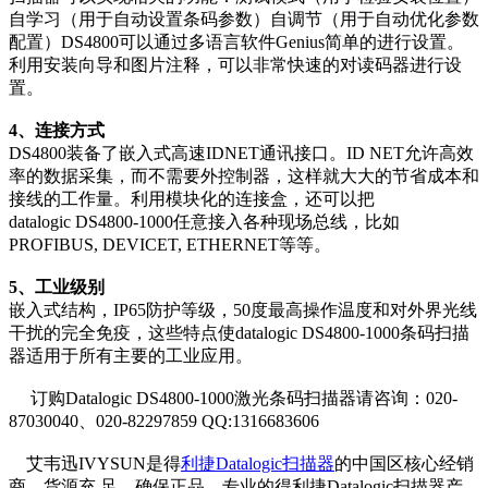
自学习（用于自动设置条码参数）自调节（用于自动优化参数
配置）DS4800可以通过多语言软件Genius简单的进行设置。
利用安装向导和图片注释，可以非常快速的对读码器进行设
置。
4、连接方式
DS4800装备了嵌入式高速IDNET通讯接口。ID NET允许高效
率的数据采集，而不需要外控制器，这样就大大的节省成本和
接线的工作量。利用模块化的连接盒，还可以把
datalogic DS4800-1000任意接入各种现场总线，比如
PROFIBUS, DEVICET, ETHERNET等等。
5、工业级别
嵌入式结构，IP65防护等级，50度最高操作温度和对外界光线
干扰的完全免疫，这些特点使datalogic DS4800-1000条码扫描
器适用于所有主要的工业应用。
订购Datalogic DS4800-1000激光条码扫描器请咨询：020-
87030040、020-82297859 QQ:1316683606
艾韦迅IVYSUN是得
利捷Datalogic扫描器
的中国区核心经销
商，货源充 足、确保正品。专业的得利捷Datalogic扫描器产