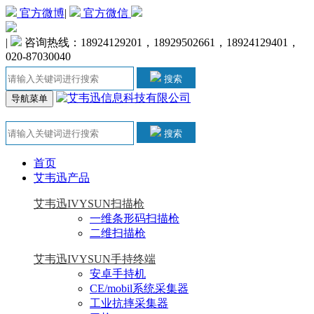
官方微博
|
官方微信
|
咨询热线：18924129201，18929502661，18924129401，
020-87030040
搜索
导航菜单
搜索
首页
艾韦迅产品
艾韦迅IVYSUN扫描枪
一维条形码扫描枪
二维扫描枪
艾韦迅IVYSUN手持终端
安卓手持机
CE/mobil系统采集器
工业抗摔采集器