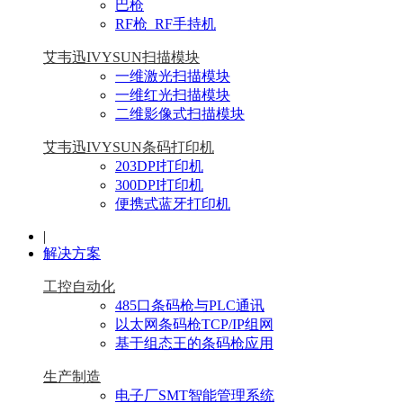
巴枪
RF枪_RF手持机
艾韦迅IVYSUN扫描模块
一维激光扫描模块
一维红光扫描模块
二维影像式扫描模块
艾韦迅IVYSUN条码打印机
203DPI打印机
300DPI打印机
便携式蓝牙打印机
|
解决方案
工控自动化
485口条码枪与PLC通讯
以太网条码枪TCP/IP组网
基于组态王的条码枪应用
生产制造
电子厂SMT智能管理系统