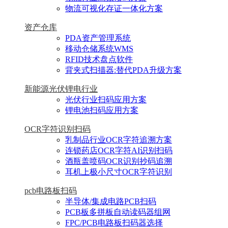
物流可视化存证一体化方案
资产仓库
PDA资产管理系统
移动仓储系统WMS
RFID技术盘点软件
背夹式扫描器:替代PDA升级方案
新能源光伏锂电行业
光伏行业扫码应用方案
锂电池扫码应用方案
OCR字符识别扫码
乳制品行业OCR字符追溯方案
连锁药店OCR字符AI识别扫码
酒瓶盖喷码OCR识别抄码追溯
耳机上极小尺寸OCR字符识别
pcb电路板扫码
半导体/集成电路PCB扫码
PCB板多拼板自动读码器组网
FPC/PCB电路板扫码器选择