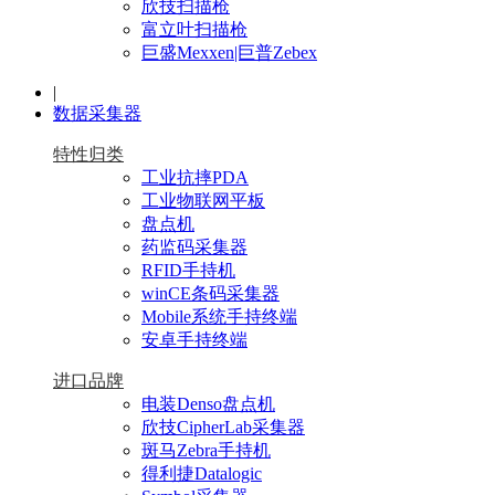
欣技扫描枪
富立叶扫描枪
巨盛Mexxen|巨普Zebex
|
数据采集器
特性归类
工业抗摔PDA
工业物联网平板
盘点机
药监码采集器
RFID手持机
winCE条码采集器
Mobile系统手持终端
安卓手持终端
进口品牌
电装Denso盘点机
欣技CipherLab采集器
斑马Zebra手持机
得利捷Datalogic