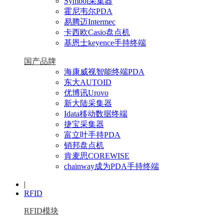
Symbol采集器
霍尼韦尔PDA
易腾迈Intermec
卡西欧Casio盘点机
基恩士keyence手持终端
国产品牌
海康威视智能终端PDA
东大AUTOID
优博讯Urovo
新大陆采集器
Idata移动数据终端
捷宝采集器
富立叶手持PDA
销邦盘点机
肯麦思COREWISE
chainway成为PDA手持终端
|
RFID
RFID模块