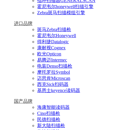
指环扫描器GENERALSCAN
霍尼韦尔honeywell扫描引擎
Zebra斑马扫描模组引擎
进口品牌
斑马Zebra扫描枪
霍尼韦尔Honeywell
得利捷Datalogic
康耐视Cognex
欧光Opticon
易腾迈Intermec
电装Denso扫描枪
摩托罗拉Symbol
迈思肯Microscan
西克Sick扫码器
基恩士keyence读码器
国产品牌
海康智能读码器
Cino扫描枪
民德扫描枪
新大陆扫描枪