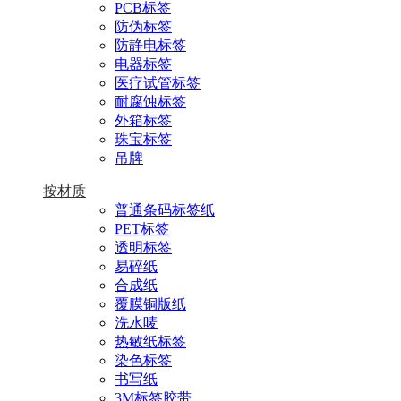
PCB标签
防伪标签
防静电标签
电器标签
医疗试管标签
耐腐蚀标签
外箱标签
珠宝标签
吊牌
按材质
普通条码标签纸
PET标签
透明标签
易碎纸
合成纸
覆膜铜版纸
洗水唛
热敏纸标签
染色标签
书写纸
3M标签胶带