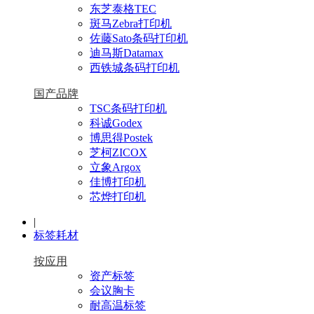
东芝泰格TEC
斑马Zebra打印机
佐藤Sato条码打印机
迪马斯Datamax
西铁城条码打印机
国产品牌
TSC条码打印机
科诚Godex
博思得Postek
芝柯ZICOX
立象Argox
佳博打印机
芯烨打印机
|
标签耗材
按应用
资产标签
会议胸卡
耐高温标签