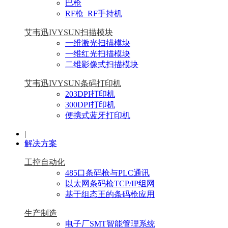
巴枪
RF枪_RF手持机
艾韦迅IVYSUN扫描模块
一维激光扫描模块
一维红光扫描模块
二维影像式扫描模块
艾韦迅IVYSUN条码打印机
203DPI打印机
300DPI打印机
便携式蓝牙打印机
|
解决方案
工控自动化
485口条码枪与PLC通讯
以太网条码枪TCP/IP组网
基于组态王的条码枪应用
生产制造
电子厂SMT智能管理系统