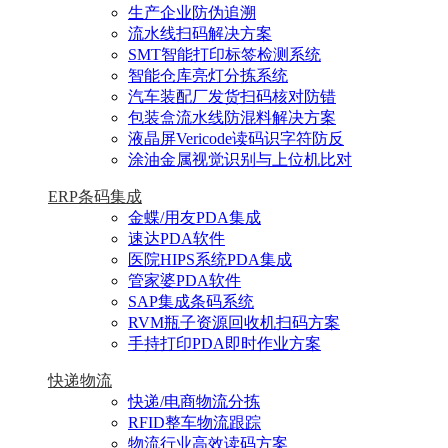
生产企业防伪追溯
流水线扫码解决方案
SMT智能打印标签检测系统
智能仓库亮灯分拣系统
汽车装配厂发货扫码核对防错
包装盒流水线防混料解决方案
液晶屏Vericode读码识字符防反
涂油金属视觉识别与上位机比对
ERP条码集成
金蝶/用友PDA集成
速达PDA软件
医院HIPS系统PDA集成
管家婆PDA软件
SAP集成条码系统
RVM瓶子资源回收机扫码方案
手持打印PDA即时作业方案
快递物流
快递/电商物流分拣
RFID整车物流跟踪
物流行业高效读码方案