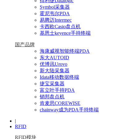
得利捷Datalogic
Symbol采集器
霍尼韦尔PDA
易腾迈Intermec
卡西欧Casio盘点机
基恩士keyence手持终端
国产品牌
海康威视智能终端PDA
东大AUTOID
优博讯Urovo
新大陆采集器
Idata移动数据终端
捷宝采集器
富立叶手持PDA
销邦盘点机
肯麦思COREWISE
chainway成为PDA手持终端
|
RFID
RFID模块