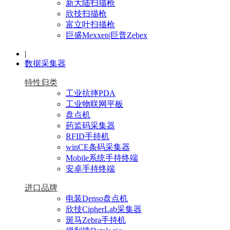
新大陆扫描枪
欣技扫描枪
富立叶扫描枪
巨盛Mexxen|巨普Zebex
|
数据采集器
特性归类
工业抗摔PDA
工业物联网平板
盘点机
药监码采集器
RFID手持机
winCE条码采集器
Mobile系统手持终端
安卓手持终端
进口品牌
电装Denso盘点机
欣技CipherLab采集器
斑马Zebra手持机