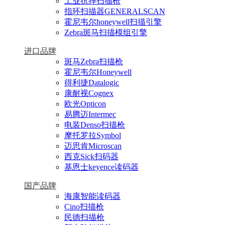
工业抗摔扫描枪
指环扫描器GENERALSCAN
霍尼韦尔honeywell扫描引擎
Zebra斑马扫描模组引擎
进口品牌
斑马Zebra扫描枪
霍尼韦尔Honeywell
得利捷Datalogic
康耐视Cognex
欧光Opticon
易腾迈Intermec
电装Denso扫描枪
摩托罗拉Symbol
迈思肯Microscan
西克Sick扫码器
基恩士keyence读码器
国产品牌
海康智能读码器
Cino扫描枪
民德扫描枪