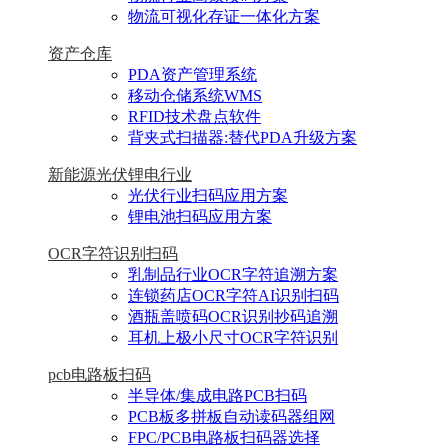
物流可视化存证一体化方案
资产仓库
PDA资产管理系统
移动仓储系统WMS
RFID技术盘点软件
背夹式扫描器:替代PDA升级方案
新能源光伏锂电行业
光伏行业扫码应用方案
锂电池扫码应用方案
OCR字符识别扫码
乳制品行业OCR字符追溯方案
连锁药店OCR字符AI识别扫码
酒瓶盖喷码OCR识别抄码追溯
耳机上极小尺寸OCR字符识别
pcb电路板扫码
半导体/集成电路PCB扫码
PCB板多拼板自动读码器组网
FPC/PCB电路板扫码器选择