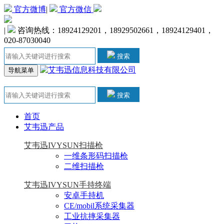
官方微博
|
官方微信
|
咨询热线：18924129201，18929502661，18924129401，
020-87030040
搜索
导航菜单
搜索
首页
艾韦迅产品
艾韦迅IVYSUN扫描枪
一维条形码扫描枪
二维扫描枪
艾韦迅IVYSUN手持终端
安卓手持机
CE/mobil系统采集器
工业抗摔采集器