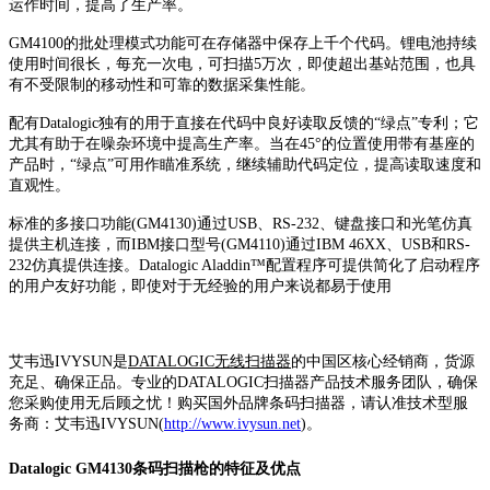
运作时间，提高了生产率。
GM4100的批处理模式功能可在存储器中保存上千个代码。锂电池持续
使用时间很长，每充一次电，可扫描5万次，即使超出基站范围，也具
有不受限制的移动性和可靠的数据采集性能。
配有Datalogic独有的用于直接在代码中良好读取反馈的“绿点”专利；它
尤其有助于在噪杂环境中提高生产率。当在45°的位置使用带有基座的
产品时，“绿点”可用作瞄准系统，继续辅助代码定位，提高读取速度和
直观性。
标准的多接口功能(GM4130)通过USB、RS-232、键盘接口和光笔仿真
提供主机连接，而IBM接口型号(GM4110)通过IBM 46XX、USB和RS-
232仿真提供连接。Datalogic Aladdin™配置程序可提供简化了启动程序
的用户友好功能，即使对于无经验的用户来说都易于使用
艾韦迅IVYSUN是
DATALOGIC无线扫描器
的中国区核心经销商，货源
充足、确保正品。专业的DATALOGIC扫描器产品技术服务团队，确保
您采购使用无后顾之忧！购买国外品牌条码扫描器，请认准技术型服
务商：艾韦迅IVYSUN(
http://www.ivysun.net
)。
Datalogic GM4130条码扫描枪的特征及优点