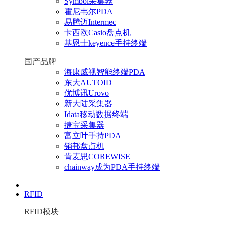
Symbol采集器
霍尼韦尔PDA
易腾迈Intermec
卡西欧Casio盘点机
基恩士keyence手持终端
国产品牌
海康威视智能终端PDA
东大AUTOID
优博讯Urovo
新大陆采集器
Idata移动数据终端
捷宝采集器
富立叶手持PDA
销邦盘点机
肯麦思COREWISE
chainway成为PDA手持终端
|
RFID
RFID模块