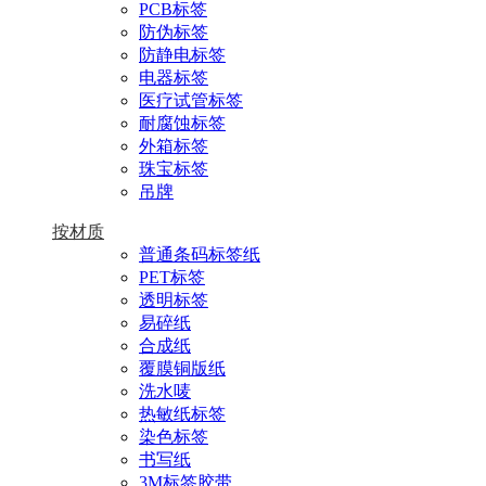
PCB标签
防伪标签
防静电标签
电器标签
医疗试管标签
耐腐蚀标签
外箱标签
珠宝标签
吊牌
按材质
普通条码标签纸
PET标签
透明标签
易碎纸
合成纸
覆膜铜版纸
洗水唛
热敏纸标签
染色标签
书写纸
3M标签胶带