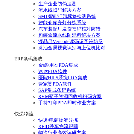
生产企业防伪追溯
流水线扫码解决方案
SMT智能打印标签检测系统
智能仓库亮灯分拣系统
汽车装配厂发货扫码核对防错
包装盒流水线防混料解决方案
液晶屏Vericode读码识字符防反
涂油金属视觉识别与上位机比对
ERP条码集成
金蝶/用友PDA集成
速达PDA软件
医院HIPS系统PDA集成
管家婆PDA软件
SAP集成条码系统
RVM瓶子资源回收机扫码方案
手持打印PDA即时作业方案
快递物流
快递/电商物流分拣
RFID整车物流跟踪
物流行业高效读码方案