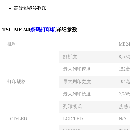
高效能标签列印
TSC ME240
条码打印机
详细参数
机种
ME24
解析度
8点/毫
最大列印速度
152毫
打印规格
最大列印宽度
104毫
最大列印长度
2,28
列印模式
热感
LCD/LED
LCD/LED
N/A