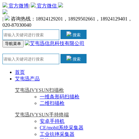
官方微博
|
官方微信
|
咨询热线：18924129201，18929502661，18924129401，
020-87030040
搜索
导航菜单
搜索
首页
艾韦迅产品
艾韦迅IVYSUN扫描枪
一维条形码扫描枪
二维扫描枪
艾韦迅IVYSUN手持终端
安卓手持机
CE/mobil系统采集器
工业抗摔采集器