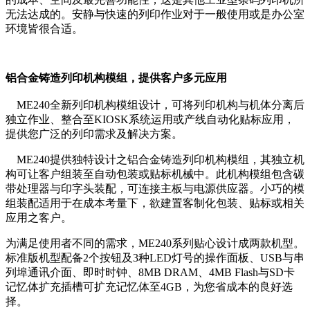
无法达成的。安静与快速的列印作业对于一般使用或是办公室
环境皆很合适。
铝合金铸造列印机构模组，提供客户多元应用
ME240全新列印机构模组设计，可将列印机构与机体分离后
独立作业、整合至KIOSK系统运用或产线自动化贴标应用，
提供您广泛的列印需求及解决方案。
ME240提供独特设计之铝合金铸造列印机构模组，其独立机
构可让客户组装至自动包装或贴标机械中。此机构模组包含碳
带处理器与印字头装配，可连接主板与电源供应器。小巧的模
组装配适用于在成本考量下，欲建置客制化包装、贴标或相关
应用之客户。
为满足使用者不同的需求，ME240系列贴心设计成两款机型。
标准版机型配备2个按钮及3种LED灯号的操作面板、USB与串
列埠通讯介面、即时时钟、8MB DRAM、4MB Flash与SD卡
记忆体扩充插槽可扩充记忆体至4GB，为您省成本的良好选
择。