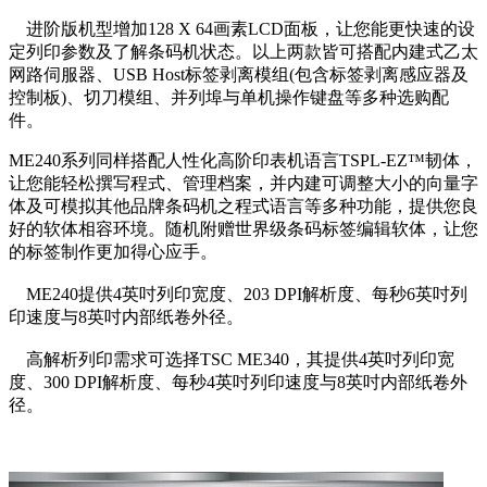
进阶版机型增加128 X 64画素LCD面板，让您能更快速的设
定列印参数及了解条码机状态。以上两款皆可搭配内建式乙太
网路伺服器、USB Host标签剥离模组(包含标签剥离感应器及
控制板)、切刀模组、并列埠与单机操作键盘等多种选购配
件。
ME240系列同样搭配人性化高阶印表机语言TSPL-EZ™韧体，
让您能轻松撰写程式、管理档案，并内建可调整大小的向量字
体及可模拟其他品牌条码机之程式语言等多种功能，提供您良
好的软体相容环境。随机附赠世界级条码标签编辑软体，让您
的标签制作更加得心应手。
ME240提供4英吋列印宽度、203 DPI解析度、每秒6英吋列
印速度与8英吋内部纸卷外径。
高解析列印需求可选择TSC ME340，其提供4英吋列印宽
度、300 DPI解析度、每秒4英吋列印速度与8英吋内部纸卷外
径。