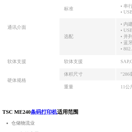
• 串行
标准
• USB
• 
通讯介面
• U
选配
• 并列
• 蓝
• 8
软体支援
软体支援
SAP,O
体积尺寸
"286
硬体规格
重量
11公斤
TSC ME240
条码打印机
适用范围
仓储物流业