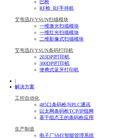
巴枪
RF枪_RF手持机
艾韦迅IVYSUN扫描模块
一维激光扫描模块
一维红光扫描模块
二维影像式扫描模块
艾韦迅IVYSUN条码打印机
203DPI打印机
300DPI打印机
便携式蓝牙打印机
|
解决方案
工控自动化
485口条码枪与PLC通讯
以太网条码枪TCP/IP组网
基于组态王的条码枪应用
生产制造
电子厂SMT智能管理系统