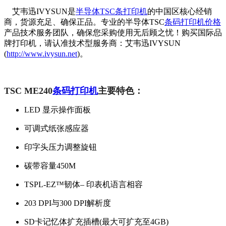
艾韦迅IVYSUN是
半导体TSC条打印机
的中国区核心经销
商，货源充足、确保正品。专业的半导体TSC
条码打印机价格
产品技术服务团队，确保您采购使用无后顾之忧！购买国际品
牌打印机，请认准技术型服务商：艾韦迅IVYSUN
(
http://www.ivysun.net
)。
TSC ME240
条码打印机
主要特色：
LED 显示操作面板
可调式纸张感应器
印字头压力调整旋钮
碳带容量450M
TSPL-EZ™韧体– 印表机语言相容
203 DPI与300 DPI解析度
SD卡记忆体扩充插槽(最大可扩充至4GB)