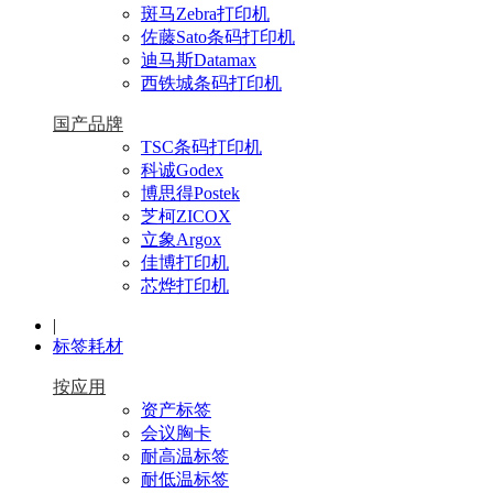
斑马Zebra打印机
佐藤Sato条码打印机
迪马斯Datamax
西铁城条码打印机
国产品牌
TSC条码打印机
科诚Godex
博思得Postek
芝柯ZICOX
立象Argox
佳博打印机
芯烨打印机
|
标签耗材
按应用
资产标签
会议胸卡
耐高温标签
耐低温标签