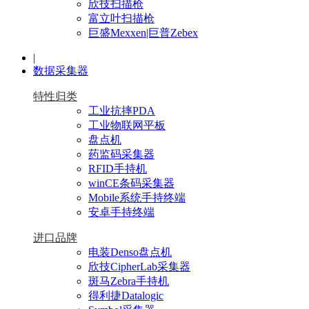
欣技扫描枪
富立叶扫描枪
巨盛Mexxen|巨普Zebex
|
数据采集器
特性归类
工业抗摔PDA
工业物联网平板
盘点机
药监码采集器
RFID手持机
winCE条码采集器
Mobile系统手持终端
安卓手持终端
进口品牌
电装Denso盘点机
欣技CipherLab采集器
斑马Zebra手持机
得利捷Datalogic