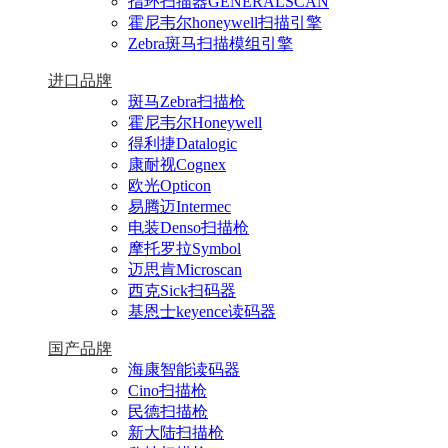
指环扫描器GENERALSCAN
霍尼韦尔honeywell扫描引擎
Zebra斑马扫描模组引擎
进口品牌
斑马Zebra扫描枪
霍尼韦尔Honeywell
得利捷Datalogic
康耐视Cognex
欧光Opticon
易腾迈Intermec
电装Denso扫描枪
摩托罗拉Symbol
迈思肯Microscan
西克Sick扫码器
基恩士keyence读码器
国产品牌
海康智能读码器
Cino扫描枪
民德扫描枪
新大陆扫描枪