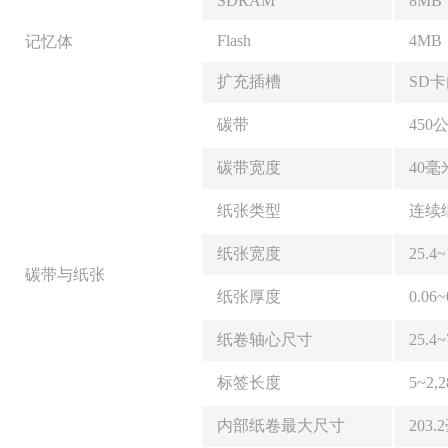
SDRAM
8MB
Flash
4MB
记忆体
扩充插槽
SD
碳带
450
碳带宽度
40毫米
纸张类型
连续
纸张宽度
25.4
碳带与纸张
纸张厚度
0.06
纸卷轴心尺寸
25.4
标签长度
5~2,
内部纸卷最大尺寸
203.