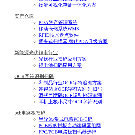
物流可视化存证一体化方案
资产仓库
PDA资产管理系统
移动仓储系统WMS
RFID技术盘点软件
背夹式扫描器:替代PDA升级方案
新能源光伏锂电行业
光伏行业扫码应用方案
锂电池扫码应用方案
OCR字符识别扫码
乳制品行业OCR字符追溯方案
连锁药店OCR字符AI识别扫码
酒瓶盖喷码OCR识别抄码追溯
耳机上极小尺寸OCR字符识别
pcb电路板扫码
半导体/集成电路PCB扫码
PCB板多拼板自动读码器组网
FPC/PCB电路板扫码器选择