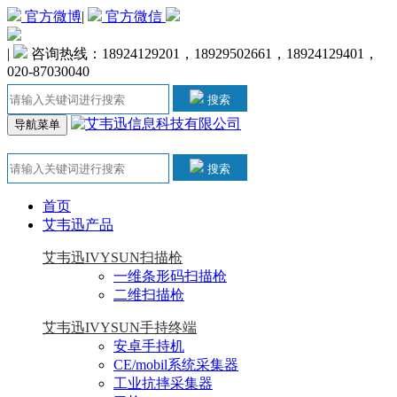
官方微博
|
官方微信
|
咨询热线：18924129201，18929502661，18924129401，
020-87030040
搜索
导航菜单
搜索
首页
艾韦迅产品
艾韦迅IVYSUN扫描枪
一维条形码扫描枪
二维扫描枪
艾韦迅IVYSUN手持终端
安卓手持机
CE/mobil系统采集器
工业抗摔采集器