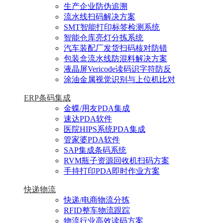
生产企业防伪追溯
流水线扫码解决方案
SMT智能打印标签检测系统
智能仓库亮灯分拣系统
汽车装配厂发货扫码核对防错
包装盒流水线防混料解决方案
液晶屏Vericode读码识字符防反
涂油金属视觉识别与上位机比对
ERP条码集成
金蝶/用友PDA集成
速达PDA软件
医院HIPS系统PDA集成
管家婆PDA软件
SAP集成条码系统
RVM瓶子资源回收机扫码方案
手持打印PDA即时作业方案
快递物流
快递/电商物流分拣
RFID整车物流跟踪
物流行业高效读码方案