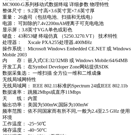
MC9000-G系列移动式数据终端 详细参数 物理特性
整体尺寸： 9.2英寸高×3.6英寸宽×7.6英寸厚
重量： 26盎司（包括电池、扫描和无线电）
电源： 可卸除的7.4v2200mAh锂离子可充电电池
显示屏：3.8英寸VGA单色或彩色
键盘： 43和53键 终端仿真 （5250.3270.VT） 技术特性
处理器： Xscale PXA255处理器.400MHz
操作系统： Microsoft Windows Embedded CE.NET 或 Windows
Mobile 2003
内 存： 嵌入式CE:32/32MB 或 Windows Mobile:64/64MB
开发工具： 在Symbol Developer Zone网站提供SDK
数据采集选： 一维扫描 全方位一维和二维成像
无线局域网特性
无线局域网： IEEE 802.11标准的Spectrum 24或IEEE 802.11b
数据速率： 跳频2Mbps或直序11Mbps
天 线： 内置
输出功率： 美国为500mW,国际为100mW
频率范围： 依不同国家而有所不同,一般为2.4至2.5 GHz 使用
环境
工作温度： -25~50℃
储存温度： -40~50°C