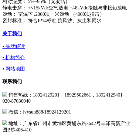
相对湿度： 5%~95%（无凝结）
静电击穿： +/-15kVdc空气放电,+/-8kVdc接触与非接触放电
滚动： 室温下 ,2000次一米滚动 （4000次撞击）
密封标准： 符合IP54标准,抗风沙、灰尘和雨水
关于我们
▪ 品牌解读
▪ 机构简介
▪ 网站地图
联系我们
销售热线：18924129201，18929502661，18924129401，
020-87030040
微信：ivysun888/18924129201
地址：广东省广州市黄埔区黄埔东路3642号丰泽高新产业
园B栋406-410