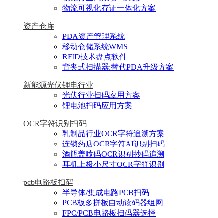
物流可视化存证一体化方案
资产仓库
PDA资产管理系统
移动仓储系统WMS
RFID技术盘点软件
背夹式扫描器:替代PDA升级方案
新能源光伏锂电行业
光伏行业扫码应用方案
锂电池扫码应用方案
OCR字符识别扫码
乳制品行业OCR字符追溯方案
连锁药店OCR字符AI识别扫码
酒瓶盖喷码OCR识别抄码追溯
耳机上极小尺寸OCR字符识别
pcb电路板扫码
半导体/集成电路PCB扫码
PCB板多拼板自动读码器组网
FPC/PCB电路板扫码器选择