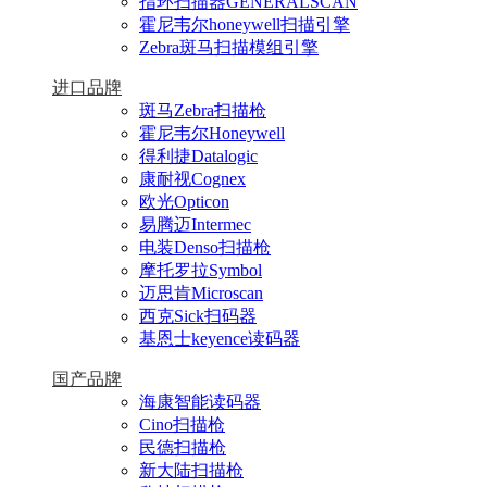
指环扫描器GENERALSCAN
霍尼韦尔honeywell扫描引擎
Zebra斑马扫描模组引擎
进口品牌
斑马Zebra扫描枪
霍尼韦尔Honeywell
得利捷Datalogic
康耐视Cognex
欧光Opticon
易腾迈Intermec
电装Denso扫描枪
摩托罗拉Symbol
迈思肯Microscan
西克Sick扫码器
基恩士keyence读码器
国产品牌
海康智能读码器
Cino扫描枪
民德扫描枪
新大陆扫描枪