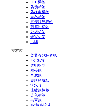
PCB标签
防伪标签
防静电标签
电器标签
医疗试管标签
耐腐蚀标签
外箱标签
珠宝标签
吊牌
按材质
普通条码标签纸
PET标签
透明标签
易碎纸
合成纸
覆膜铜版纸
洗水唛
热敏纸标签
染色标签
书写纸
3M标签胶带