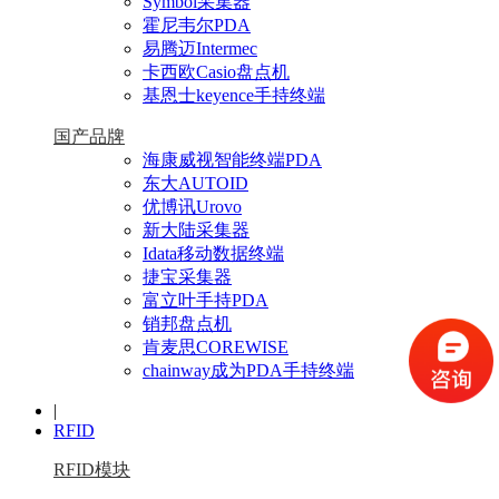
Symbol采集器
霍尼韦尔PDA
易腾迈Intermec
卡西欧Casio盘点机
基恩士keyence手持终端
国产品牌
海康威视智能终端PDA
东大AUTOID
优博讯Urovo
新大陆采集器
Idata移动数据终端
捷宝采集器
富立叶手持PDA
销邦盘点机
肯麦思COREWISE
chainway成为PDA手持终端
|
RFID
RFID模块