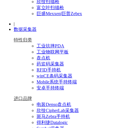
欣技扫描枪
富立叶扫描枪
巨盛Mexxen|巨普Zebex
|
数据采集器
特性归类
工业抗摔PDA
工业物联网平板
盘点机
药监码采集器
RFID手持机
winCE条码采集器
Mobile系统手持终端
安卓手持终端
进口品牌
电装Denso盘点机
欣技CipherLab采集器
斑马Zebra手持机
得利捷Datalogic