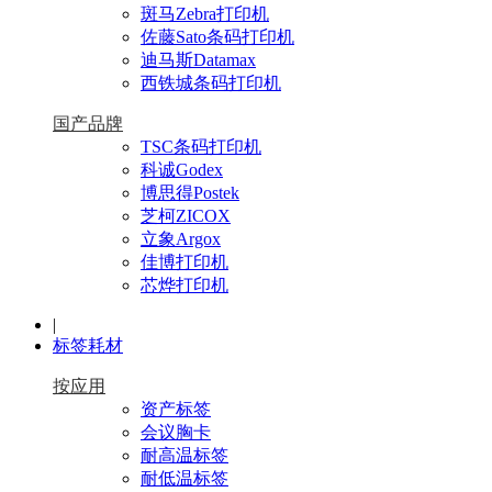
斑马Zebra打印机
佐藤Sato条码打印机
迪马斯Datamax
西铁城条码打印机
国产品牌
TSC条码打印机
科诚Godex
博思得Postek
芝柯ZICOX
立象Argox
佳博打印机
芯烨打印机
|
标签耗材
按应用
资产标签
会议胸卡
耐高温标签
耐低温标签