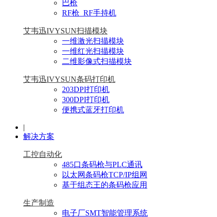
巴枪
RF枪_RF手持机
艾韦迅IVYSUN扫描模块
一维激光扫描模块
一维红光扫描模块
二维影像式扫描模块
艾韦迅IVYSUN条码打印机
203DPI打印机
300DPI打印机
便携式蓝牙打印机
|
解决方案
工控自动化
485口条码枪与PLC通讯
以太网条码枪TCP/IP组网
基于组态王的条码枪应用
生产制造
电子厂SMT智能管理系统