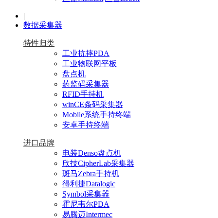
|
数据采集器
特性归类
工业抗摔PDA
工业物联网平板
盘点机
药监码采集器
RFID手持机
winCE条码采集器
Mobile系统手持终端
安卓手持终端
进口品牌
电装Denso盘点机
欣技CipherLab采集器
斑马Zebra手持机
得利捷Datalogic
Symbol采集器
霍尼韦尔PDA
易腾迈Intermec