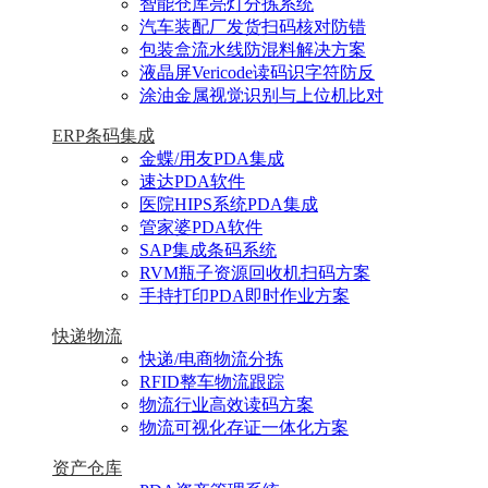
智能仓库亮灯分拣系统
汽车装配厂发货扫码核对防错
包装盒流水线防混料解决方案
液晶屏Vericode读码识字符防反
涂油金属视觉识别与上位机比对
ERP条码集成
金蝶/用友PDA集成
速达PDA软件
医院HIPS系统PDA集成
管家婆PDA软件
SAP集成条码系统
RVM瓶子资源回收机扫码方案
手持打印PDA即时作业方案
快递物流
快递/电商物流分拣
RFID整车物流跟踪
物流行业高效读码方案
物流可视化存证一体化方案
资产仓库