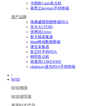
卡西欧Casio盘点机
基恩士keyence手持终端
国产品牌
海康威视智能终端PDA
东大AUTOID
优博讯Urovo
新大陆采集器
Idata移动数据终端
捷宝采集器
富立叶手持PDA
销邦盘点机
肯麦思COREWISE
chainway成为PDA手持终端
|
RFID
RFID模块
RFID读写器
有源RFID产品