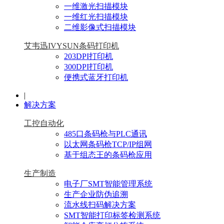
一维激光扫描模块
一维红光扫描模块
二维影像式扫描模块
艾韦迅IVYSUN条码打印机
203DPI打印机
300DPI打印机
便携式蓝牙打印机
|
解决方案
工控自动化
485口条码枪与PLC通讯
以太网条码枪TCP/IP组网
基于组态王的条码枪应用
生产制造
电子厂SMT智能管理系统
生产企业防伪追溯
流水线扫码解决方案
SMT智能打印标签检测系统