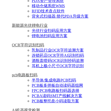
PDA资产管理系统
移动仓储系统WMS
RFID技术盘点软件
背夹式扫描器:替代PDA升级方案
新能源光伏锂电行业
光伏行业扫码应用方案
锂电池扫码应用方案
OCR字符识别扫码
乳制品行业OCR字符追溯方案
连锁药店OCR字符AI识别扫码
酒瓶盖喷码OCR识别抄码追溯
耳机上极小尺寸OCR字符识别
pcb电路板扫码
半导体/集成电路PCB扫码
PCB板多拼板自动读码器组网
FPC/PCB电路板扫码器选择
PCBA读码SMT产线解决方案
PCB板整托盘小码读取方案
AI机器视觉检测