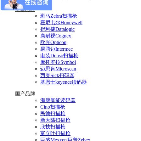
进口品牌
斑马Zebra扫描枪
霍尼韦尔Honeywell
得利捷Datalogic
康耐视Cognex
欧光Opticon
易腾迈Intermec
电装Denso扫描枪
摩托罗拉Symbol
迈思肯Microscan
西克Sick扫码器
基恩士keyence读码器
国产品牌
海康智能读码器
Cino扫描枪
民德扫描枪
新大陆扫描枪
欣技扫描枪
富立叶扫描枪
巨盛Mexxen|巨普Zebex