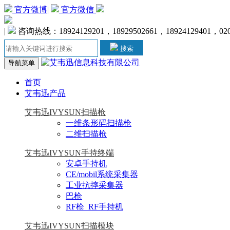
官方微博
|
官方微信
|
咨询热线：18924129201，18929502661，18924129401，020-
搜索
导航菜单
首页
艾韦迅产品
艾韦迅IVYSUN扫描枪
一维条形码扫描枪
二维扫描枪
艾韦迅IVYSUN手持终端
安卓手持机
CE/mobil系统采集器
工业抗摔采集器
巴枪
RF枪_RF手持机
艾韦迅IVYSUN扫描模块