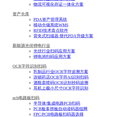
物流可视化存证一体化方案
资产仓库
PDA资产管理系统
移动仓储系统WMS
RFID技术盘点软件
背夹式扫描器:替代PDA升级方案
新能源光伏锂电行业
光伏行业扫码应用方案
锂电池扫码应用方案
OCR字符识别扫码
乳制品行业OCR字符追溯方案
连锁药店OCR字符AI识别扫码
酒瓶盖喷码OCR识别抄码追溯
耳机上极小尺寸OCR字符识别
pcb电路板扫码
半导体/集成电路PCB扫码
PCB板多拼板自动读码器组网
FPC/PCB电路板扫码器选择