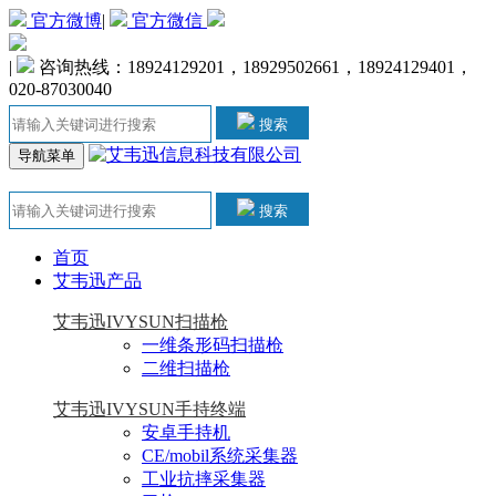
官方微博
|
官方微信
|
咨询热线：18924129201，18929502661，18924129401，
020-87030040
搜索
导航菜单
搜索
首页
艾韦迅产品
艾韦迅IVYSUN扫描枪
一维条形码扫描枪
二维扫描枪
艾韦迅IVYSUN手持终端
安卓手持机
CE/mobil系统采集器
工业抗摔采集器