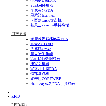
得利捷Datalogic
Symbol采集器
霍尼韦尔PDA
易腾迈Intermec
卡西欧Casio盘点机
基恩士keyence手持终端
国产品牌
海康威视智能终端PDA
东大AUTOID
优博讯Urovo
新大陆采集器
Idata移动数据终端
捷宝采集器
富立叶手持PDA
销邦盘点机
肯麦思COREWISE
chainway成为PDA手持终端
|
RFID
RFID模块