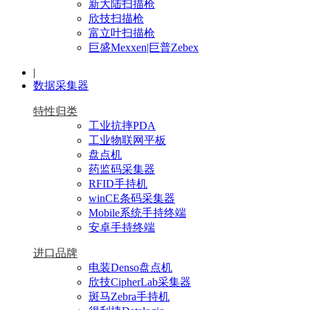
新大陆扫描枪
欣技扫描枪
富立叶扫描枪
巨盛Mexxen|巨普Zebex
|
数据采集器
特性归类
工业抗摔PDA
工业物联网平板
盘点机
药监码采集器
RFID手持机
winCE条码采集器
Mobile系统手持终端
安卓手持终端
进口品牌
电装Denso盘点机
欣技CipherLab采集器
斑马Zebra手持机