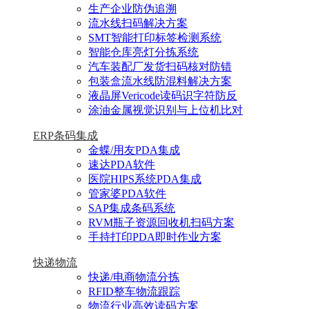
生产企业防伪追溯
流水线扫码解决方案
SMT智能打印标签检测系统
智能仓库亮灯分拣系统
汽车装配厂发货扫码核对防错
包装盒流水线防混料解决方案
液晶屏Vericode读码识字符防反
涂油金属视觉识别与上位机比对
ERP条码集成
金蝶/用友PDA集成
速达PDA软件
医院HIPS系统PDA集成
管家婆PDA软件
SAP集成条码系统
RVM瓶子资源回收机扫码方案
手持打印PDA即时作业方案
快递物流
快递/电商物流分拣
RFID整车物流跟踪
物流行业高效读码方案