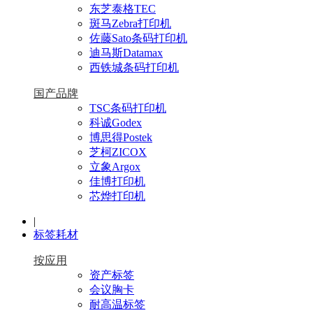
东芝泰格TEC
斑马Zebra打印机
佐藤Sato条码打印机
迪马斯Datamax
西铁城条码打印机
国产品牌
TSC条码打印机
科诚Godex
博思得Postek
芝柯ZICOX
立象Argox
佳博打印机
芯烨打印机
|
标签耗材
按应用
资产标签
会议胸卡
耐高温标签