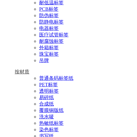
耐低温标签
PCB标签
防伪标签
防静电标签
电器标签
医疗试管标签
耐腐蚀标签
外箱标签
珠宝标签
吊牌
按材质
普通条码标签纸
PET标签
透明标签
易碎纸
合成纸
覆膜铜版纸
洗水唛
热敏纸标签
染色标签
书写纸