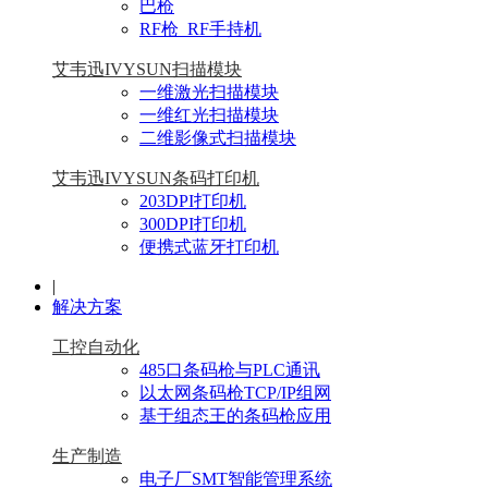
巴枪
RF枪_RF手持机
艾韦迅IVYSUN扫描模块
一维激光扫描模块
一维红光扫描模块
二维影像式扫描模块
艾韦迅IVYSUN条码打印机
203DPI打印机
300DPI打印机
便携式蓝牙打印机
|
解决方案
工控自动化
485口条码枪与PLC通讯
以太网条码枪TCP/IP组网
基于组态王的条码枪应用
生产制造
电子厂SMT智能管理系统