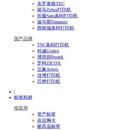
东芝泰格TEC
斑马Zebra打印机
佐藤Sato条码打印机
迪马斯Datamax
西铁城条码打印机
国产品牌
TSC条码打印机
科诚Godex
博思得Postek
芝柯ZICOX
立象Argox
佳博打印机
芯烨打印机
|
标签耗材
按应用
资产标签
会议胸卡
耐高温标签