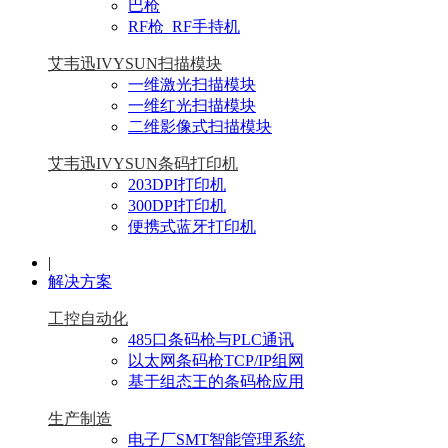
巴枪
RF枪_RF手持机
艾韦迅IVYSUN扫描模块
一维激光扫描模块
一维红光扫描模块
二维影像式扫描模块
艾韦迅IVYSUN条码打印机
203DPI打印机
300DPI打印机
便携式蓝牙打印机
|
解决方案
工控自动化
485口条码枪与PLC通讯
以太网条码枪TCP/IP组网
基于组态王的条码枪应用
生产制造
电子厂SMT智能管理系统