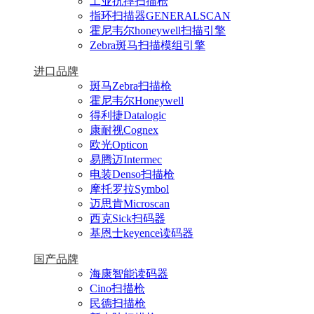
工业抗摔扫描枪
指环扫描器GENERALSCAN
霍尼韦尔honeywell扫描引擎
Zebra斑马扫描模组引擎
进口品牌
斑马Zebra扫描枪
霍尼韦尔Honeywell
得利捷Datalogic
康耐视Cognex
欧光Opticon
易腾迈Intermec
电装Denso扫描枪
摩托罗拉Symbol
迈思肯Microscan
西克Sick扫码器
基恩士keyence读码器
国产品牌
海康智能读码器
Cino扫描枪
民德扫描枪