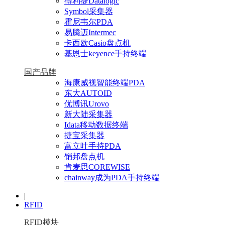
得利捷Datalogic
Symbol采集器
霍尼韦尔PDA
易腾迈Intermec
卡西欧Casio盘点机
基恩士keyence手持终端
国产品牌
海康威视智能终端PDA
东大AUTOID
优博讯Urovo
新大陆采集器
Idata移动数据终端
捷宝采集器
富立叶手持PDA
销邦盘点机
肯麦思COREWISE
chainway成为PDA手持终端
|
RFID
RFID模块