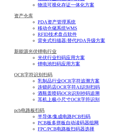
物流可视化存证一体化方案
资产仓库
PDA资产管理系统
移动仓储系统WMS
RFID技术盘点软件
背夹式扫描器:替代PDA升级方案
新能源光伏锂电行业
光伏行业扫码应用方案
锂电池扫码应用方案
OCR字符识别扫码
乳制品行业OCR字符追溯方案
连锁药店OCR字符AI识别扫码
酒瓶盖喷码OCR识别抄码追溯
耳机上极小尺寸OCR字符识别
pcb电路板扫码
半导体/集成电路PCB扫码
PCB板多拼板自动读码器组网
FPC/PCB电路板扫码器选择