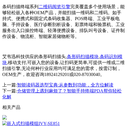
条码扫描终端系列
二维码阅览引擎
完美覆盖多个使用场景，能
够轻松嵌入各种OEM产品，并能扫描一维码和二维码。如手
持式、便携式和固定式条码收集器、POS终端、工业平板电
脑、手持设备、医疗诊断剖析设备、彩票终端和验票机、工业
服务出入口操控终端、轻薄便携设备、排队叫号设备、证件制
作设备、物流柜、智能家居储物柜等。
艾韦迅科技供应的条形码扫描头,
条形码扫描模块
,
条码识别模
块
,移动支付,可嵌入您的设备,让扫码更简单,可提供一维或二维
扫描引擎,无论何种行业应用均可满足您的需求，按需订制，
OEM生产，欢迎咨询18924129201或020-87030040。
上一篇:
智能读码器选型宝典:从参数到功能，全方位解读
下一篇:
仓储管理上遇到麻烦了？智能手持终端PDA帮你轻松
化解
相关产品