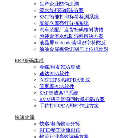
生产企业防伪追溯
流水线扫码解决方案
SMT智能打印标签检测系统
智能仓库亮灯分拣系统
汽车装配厂发货扫码核对防错
包装盒流水线防混料解决方案
液晶屏Vericode读码识字符防反
涂油金属视觉识别与上位机比对
ERP条码集成
金蝶/用友PDA集成
速达PDA软件
医院HIPS系统PDA集成
管家婆PDA软件
SAP集成条码系统
RVM瓶子资源回收机扫码方案
手持打印PDA即时作业方案
快递物流
快递/电商物流分拣
RFID整车物流跟踪
物流行业高效读码方案