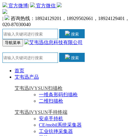
官方微博
|
官方微信
|
咨询热线：18924129201，18929502661，18924129401，
020-87030040
搜索
导航菜单
搜索
首页
艾韦迅产品
艾韦迅IVYSUN扫描枪
一维条形码扫描枪
二维扫描枪
艾韦迅IVYSUN手持终端
安卓手持机
CE/mobil系统采集器
工业抗摔采集器