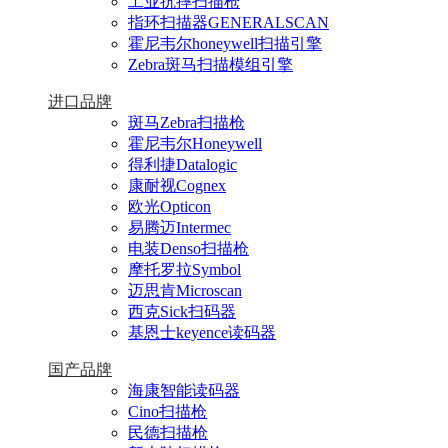
工业抗摔扫描枪
指环扫描器GENERALSCAN
霍尼韦尔honeywell扫描引擎
Zebra斑马扫描模组引擎
进口品牌
斑马Zebra扫描枪
霍尼韦尔Honeywell
得利捷Datalogic
康耐视Cognex
欧光Opticon
易腾迈Intermec
电装Denso扫描枪
摩托罗拉Symbol
迈思肯Microscan
西克Sick扫码器
基恩士keyence读码器
国产品牌
海康智能读码器
Cino扫描枪
民德扫描枪