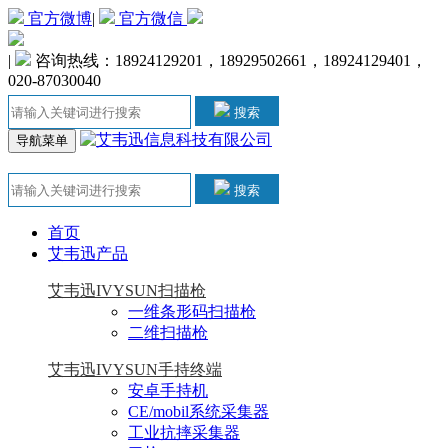
官方微博
|
官方微信
|
咨询热线：18924129201，18929502661，18924129401，
020-87030040
搜索
导航菜单
搜索
首页
艾韦迅产品
艾韦迅IVYSUN扫描枪
一维条形码扫描枪
二维扫描枪
艾韦迅IVYSUN手持终端
安卓手持机
CE/mobil系统采集器
工业抗摔采集器