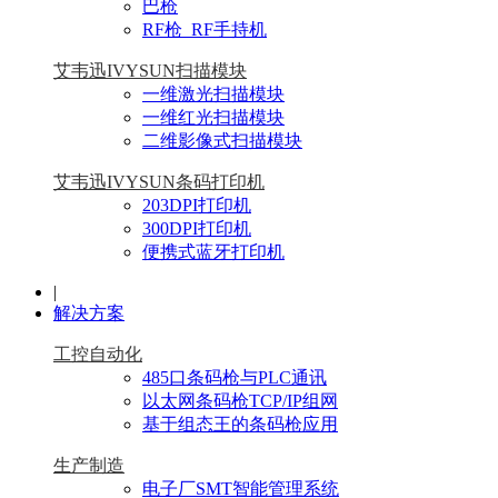
巴枪
RF枪_RF手持机
艾韦迅IVYSUN扫描模块
一维激光扫描模块
一维红光扫描模块
二维影像式扫描模块
艾韦迅IVYSUN条码打印机
203DPI打印机
300DPI打印机
便携式蓝牙打印机
|
解决方案
工控自动化
485口条码枪与PLC通讯
以太网条码枪TCP/IP组网
基于组态王的条码枪应用
生产制造
电子厂SMT智能管理系统