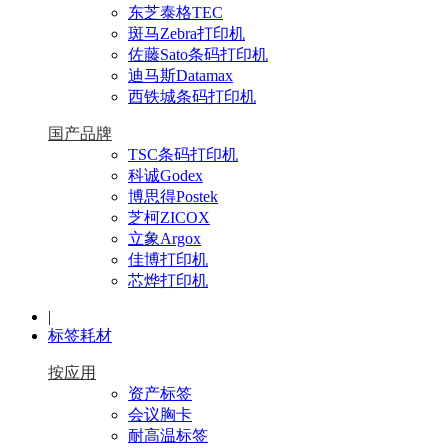
东芝泰格TEC
斑马Zebra打印机
佐藤Sato条码打印机
迪马斯Datamax
西铁城条码打印机
国产品牌
TSC条码打印机
科诚Godex
博思得Postek
芝柯ZICOX
立象Argox
佳博打印机
芯烨打印机
|
标签耗材
按应用
资产标签
会议胸卡
耐高温标签