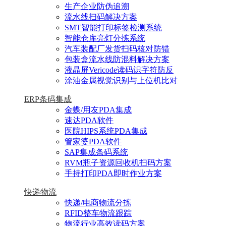
生产企业防伪追溯
流水线扫码解决方案
SMT智能打印标签检测系统
智能仓库亮灯分拣系统
汽车装配厂发货扫码核对防错
包装盒流水线防混料解决方案
液晶屏Vericode读码识字符防反
涂油金属视觉识别与上位机比对
ERP条码集成
金蝶/用友PDA集成
速达PDA软件
医院HIPS系统PDA集成
管家婆PDA软件
SAP集成条码系统
RVM瓶子资源回收机扫码方案
手持打印PDA即时作业方案
快递物流
快递/电商物流分拣
RFID整车物流跟踪
物流行业高效读码方案