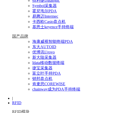
得利捷Datalogic
Symbol采集器
霍尼韦尔PDA
易腾迈Intermec
卡西欧Casio盘点机
基恩士keyence手持终端
国产品牌
海康威视智能终端PDA
东大AUTOID
优博讯Urovo
新大陆采集器
Idata移动数据终端
捷宝采集器
富立叶手持PDA
销邦盘点机
肯麦思COREWISE
chainway成为PDA手持终端
|
RFID
RFID模块