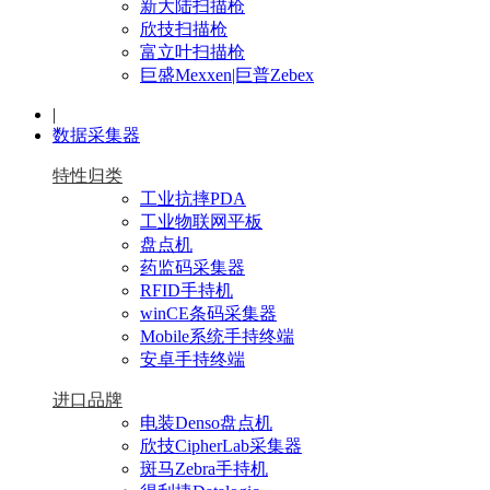
新大陆扫描枪
欣技扫描枪
富立叶扫描枪
巨盛Mexxen|巨普Zebex
|
数据采集器
特性归类
工业抗摔PDA
工业物联网平板
盘点机
药监码采集器
RFID手持机
winCE条码采集器
Mobile系统手持终端
安卓手持终端
进口品牌
电装Denso盘点机
欣技CipherLab采集器
斑马Zebra手持机