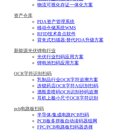
物流可视化存证一体化方案
资产仓库
PDA资产管理系统
移动仓储系统WMS
RFID技术盘点软件
背夹式扫描器:替代PDA升级方案
新能源光伏锂电行业
光伏行业扫码应用方案
锂电池扫码应用方案
OCR字符识别扫码
乳制品行业OCR字符追溯方案
连锁药店OCR字符AI识别扫码
酒瓶盖喷码OCR识别抄码追溯
耳机上极小尺寸OCR字符识别
pcb电路板扫码
半导体/集成电路PCB扫码
PCB板多拼板自动读码器组网
FPC/PCB电路板扫码器选择