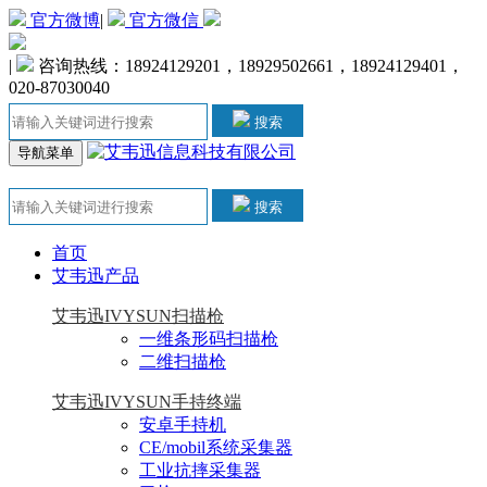
官方微博
|
官方微信
|
咨询热线：18924129201，18929502661，18924129401，
020-87030040
搜索
导航菜单
搜索
首页
艾韦迅产品
艾韦迅IVYSUN扫描枪
一维条形码扫描枪
二维扫描枪
艾韦迅IVYSUN手持终端
安卓手持机
CE/mobil系统采集器
工业抗摔采集器