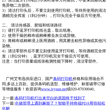
2）清洁蓝牙打印机打印头时请单方向擦拭，不要来回擦拭避
免异物二次损伤。
3）清洁打印头后，不要立刻使用打印机，等待所使用的清洁
酒精完全挥发（1到2分钟），打印头完全干燥后方可使用。
二、 清洁传感器、胶辊和纸张路径
1）请打开蓝牙打印机纸仓盖，取出纸卷。
2）使用干燥的棉布或棉棒擦去灰尘或异物。
3）将棉布或棉棒浸上医用酒精，用其擦去粘性异物或其他污
染物。
4）清洁零部件后不要立刻使用蓝牙打印机，等待酒精完全挥
发（1到2分钟），蓝牙打印机完全干燥后方可使用。
注意：当打印质量或纸张检测性能下降时，清洁零部件。
广州艾韦迅供应进口、国产
条码打印机
价格和应用场合不
同,多达上百款。提供条码机选型、维修维护、标签碳带订做
等增值服务！欢迎咨询
www.ivysun.net
或020-87030040。
上一篇:
条码打印机打出来空白的原因终于找到了
下一篇:
仓储管理上遇到麻烦了？智能手持终端PDA帮你轻松
化解