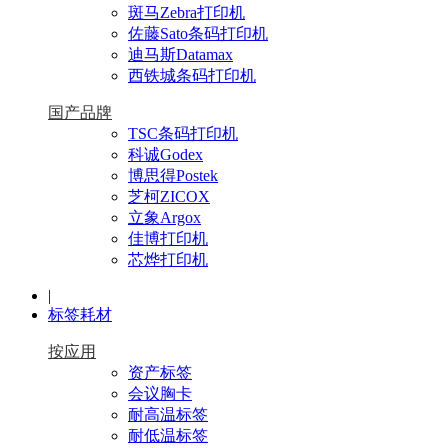
斑马Zebra打印机
佐藤Sato条码打印机
迪马斯Datamax
西铁城条码打印机
国产品牌
TSC条码打印机
科诚Godex
博思得Postek
芝柯ZICOX
立象Argox
佳博打印机
芯烨打印机
|
标签耗材
按应用
资产标签
会议胸卡
耐高温标签
耐低温标签