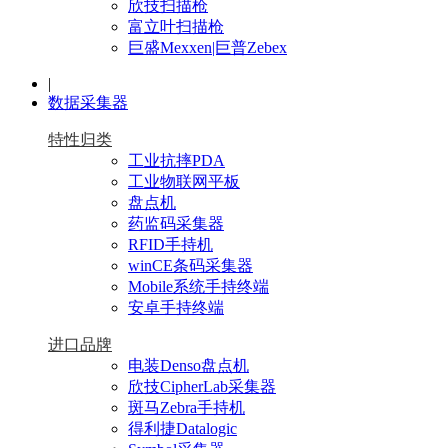
欣技扫描枪
富立叶扫描枪
巨盛Mexxen|巨普Zebex
|
数据采集器
特性归类
工业抗摔PDA
工业物联网平板
盘点机
药监码采集器
RFID手持机
winCE条码采集器
Mobile系统手持终端
安卓手持终端
进口品牌
电装Denso盘点机
欣技CipherLab采集器
斑马Zebra手持机
得利捷Datalogic