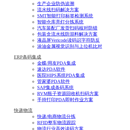
生产企业防伪追溯
流水线扫码解决方案
SMT智能打印标签检测系统
智能仓库亮灯分拣系统
汽车装配厂发货扫码核对防错
包装盒流水线防混料解决方案
液晶屏Vericode读码识字符防反
涂油金属视觉识别与上位机比对
ERP条码集成
金蝶/用友PDA集成
速达PDA软件
医院HIPS系统PDA集成
管家婆PDA软件
SAP集成条码系统
RVM瓶子资源回收机扫码方案
手持打印PDA即时作业方案
快递物流
快递/电商物流分拣
RFID整车物流跟踪
物流行业高效读码方案