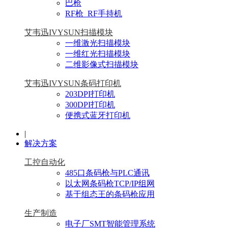
巴枪
RF枪_RF手持机
艾韦迅IVYSUN扫描模块
一维激光扫描模块
一维红光扫描模块
二维影像式扫描模块
艾韦迅IVYSUN条码打印机
203DPI打印机
300DPI打印机
便携式蓝牙打印机
|
解决方案
工控自动化
485口条码枪与PLC通讯
以太网条码枪TCP/IP组网
基于组态王的条码枪应用
生产制造
电子厂SMT智能管理系统