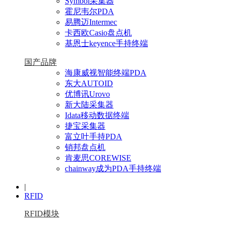
Symbol采集器
霍尼韦尔PDA
易腾迈Intermec
卡西欧Casio盘点机
基恩士keyence手持终端
国产品牌
海康威视智能终端PDA
东大AUTOID
优博讯Urovo
新大陆采集器
Idata移动数据终端
捷宝采集器
富立叶手持PDA
销邦盘点机
肯麦思COREWISE
chainway成为PDA手持终端
|
RFID
RFID模块