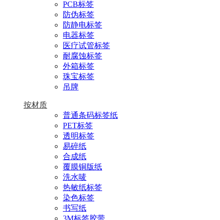
PCB标签
防伪标签
防静电标签
电器标签
医疗试管标签
耐腐蚀标签
外箱标签
珠宝标签
吊牌
按材质
普通条码标签纸
PET标签
透明标签
易碎纸
合成纸
覆膜铜版纸
洗水唛
热敏纸标签
染色标签
书写纸
3M标签胶带