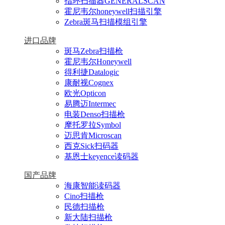
指环扫描器GENERALSCAN
霍尼韦尔honeywell扫描引擎
Zebra斑马扫描模组引擎
进口品牌
斑马Zebra扫描枪
霍尼韦尔Honeywell
得利捷Datalogic
康耐视Cognex
欧光Opticon
易腾迈Intermec
电装Denso扫描枪
摩托罗拉Symbol
迈思肯Microscan
西克Sick扫码器
基恩士keyence读码器
国产品牌
海康智能读码器
Cino扫描枪
民德扫描枪
新大陆扫描枪