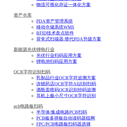
物流可视化存证一体化方案
资产仓库
PDA资产管理系统
移动仓储系统WMS
RFID技术盘点软件
背夹式扫描器:替代PDA升级方案
新能源光伏锂电行业
光伏行业扫码应用方案
锂电池扫码应用方案
OCR字符识别扫码
乳制品行业OCR字符追溯方案
连锁药店OCR字符AI识别扫码
酒瓶盖喷码OCR识别抄码追溯
耳机上极小尺寸OCR字符识别
pcb电路板扫码
半导体/集成电路PCB扫码
PCB板多拼板自动读码器组网
FPC/PCB电路板扫码器选择