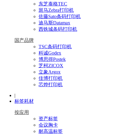
东芝泰格TEC
斑马Zebra打印机
佐藤Sato条码打印机
迪马斯Datamax
西铁城条码打印机
国产品牌
TSC条码打印机
科诚Godex
博思得Postek
芝柯ZICOX
立象Argox
佳博打印机
芯烨打印机
|
标签耗材
按应用
资产标签
会议胸卡
耐高温标签