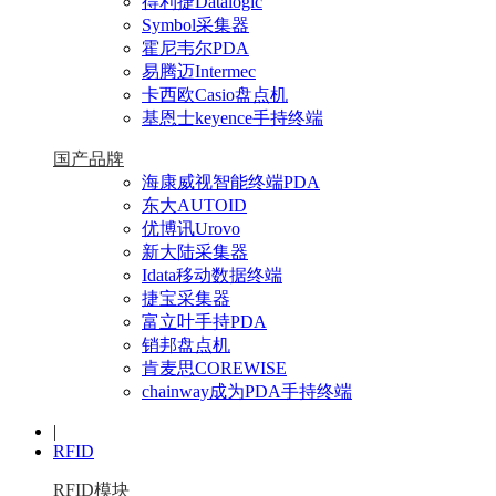
得利捷Datalogic
Symbol采集器
霍尼韦尔PDA
易腾迈Intermec
卡西欧Casio盘点机
基恩士keyence手持终端
国产品牌
海康威视智能终端PDA
东大AUTOID
优博讯Urovo
新大陆采集器
Idata移动数据终端
捷宝采集器
富立叶手持PDA
销邦盘点机
肯麦思COREWISE
chainway成为PDA手持终端
|
RFID
RFID模块