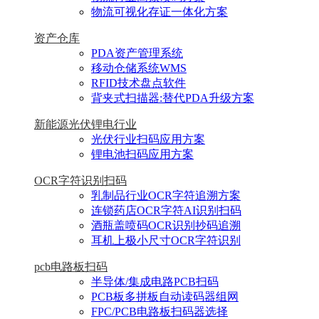
物流可视化存证一体化方案
资产仓库
PDA资产管理系统
移动仓储系统WMS
RFID技术盘点软件
背夹式扫描器:替代PDA升级方案
新能源光伏锂电行业
光伏行业扫码应用方案
锂电池扫码应用方案
OCR字符识别扫码
乳制品行业OCR字符追溯方案
连锁药店OCR字符AI识别扫码
酒瓶盖喷码OCR识别抄码追溯
耳机上极小尺寸OCR字符识别
pcb电路板扫码
半导体/集成电路PCB扫码
PCB板多拼板自动读码器组网
FPC/PCB电路板扫码器选择