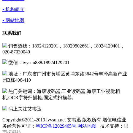
▪ 机构简介
▪ 网站地图
联系我们
销售热线：18924129201，18929502661，18924129401，
020-87030040
微信：ivysun888/18924129201
地址：广东省广州市黄埔区黄埔东路3642号丰泽高新产业
园B栋406-410
热门关键词：海康读码器,工业读码器,海康工业视觉相
机,OCR字符扫描枪,固定式扫描器,
码上关注艾韦迅
Copyright©2011-2019 ivysun.net 艾韦迅 版权所有 增值电信业
务经营许可证：
粤ICP备12029465号
网站地图
技术支持：
思
而拓科技