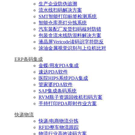
生产企业防伪追溯
流水线扫码解决方案
SMT智能打印标签检测系统
智能仓库亮灯分拣系统
汽车装配厂发货扫码核对防错
包装盒流水线防混料解决方案
液晶屏Vericode读码识字符防反
涂油金属视觉识别与上位机比对
ERP条码集成
金蝶/用友PDA集成
速达PDA软件
医院HIPS系统PDA集成
管家婆PDA软件
SAP集成条码系统
RVM瓶子资源回收机扫码方案
手持打印PDA即时作业方案
快递物流
快递/电商物流分拣
RFID整车物流跟踪
物流行业高效读码方案