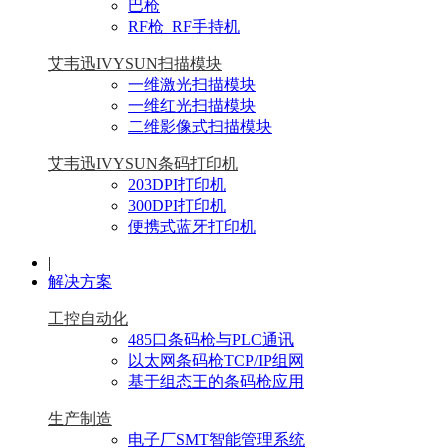
巴枪
RF枪_RF手持机
艾韦迅IVYSUN扫描模块
一维激光扫描模块
一维红光扫描模块
二维影像式扫描模块
艾韦迅IVYSUN条码打印机
203DPI打印机
300DPI打印机
便携式蓝牙打印机
|
解决方案
工控自动化
485口条码枪与PLC通讯
以太网条码枪TCP/IP组网
基于组态王的条码枪应用
生产制造
电子厂SMT智能管理系统