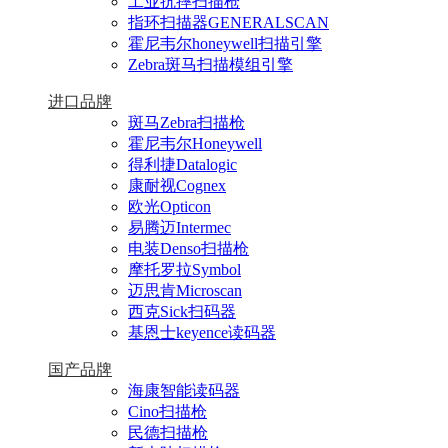
工业抗摔扫描枪
指环扫描器GENERALSCAN
霍尼韦尔honeywell扫描引擎
Zebra斑马扫描模组引擎
进口品牌
斑马Zebra扫描枪
霍尼韦尔Honeywell
得利捷Datalogic
康耐视Cognex
欧光Opticon
易腾迈Intermec
电装Denso扫描枪
摩托罗拉Symbol
迈思肯Microscan
西克Sick扫码器
基恩士keyence读码器
国产品牌
海康智能读码器
Cino扫描枪
民德扫描枪