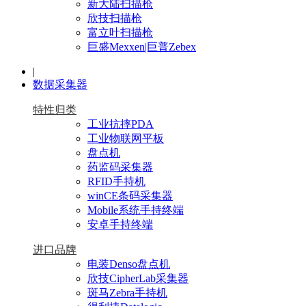
新大陆扫描枪
欣技扫描枪
富立叶扫描枪
巨盛Mexxen|巨普Zebex
|
数据采集器
特性归类
工业抗摔PDA
工业物联网平板
盘点机
药监码采集器
RFID手持机
winCE条码采集器
Mobile系统手持终端
安卓手持终端
进口品牌
电装Denso盘点机
欣技CipherLab采集器
斑马Zebra手持机