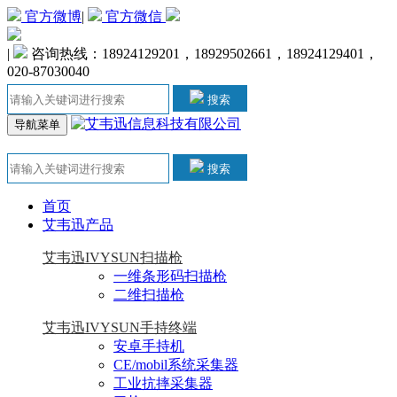
官方微博
|
官方微信
|
咨询热线：18924129201，18929502661，18924129401，
020-87030040
搜索
导航菜单
搜索
首页
艾韦迅产品
艾韦迅IVYSUN扫描枪
一维条形码扫描枪
二维扫描枪
艾韦迅IVYSUN手持终端
安卓手持机
CE/mobil系统采集器
工业抗摔采集器