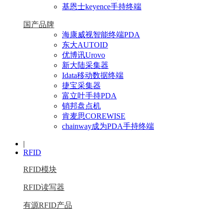
基恩士keyence手持终端
国产品牌
海康威视智能终端PDA
东大AUTOID
优博讯Urovo
新大陆采集器
Idata移动数据终端
捷宝采集器
富立叶手持PDA
销邦盘点机
肯麦思COREWISE
chainway成为PDA手持终端
|
RFID
RFID模块
RFID读写器
有源RFID产品