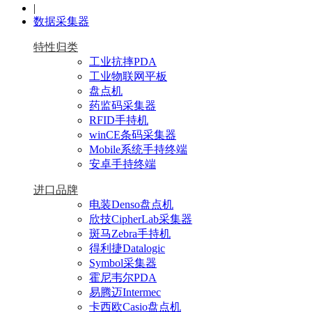
|
数据采集器
特性归类
工业抗摔PDA
工业物联网平板
盘点机
药监码采集器
RFID手持机
winCE条码采集器
Mobile系统手持终端
安卓手持终端
进口品牌
电装Denso盘点机
欣技CipherLab采集器
斑马Zebra手持机
得利捷Datalogic
Symbol采集器
霍尼韦尔PDA
易腾迈Intermec
卡西欧Casio盘点机