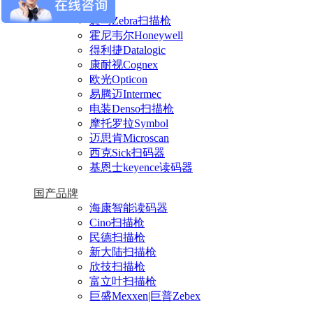
进口品牌
斑马Zebra扫描枪
霍尼韦尔Honeywell
得利捷Datalogic
康耐视Cognex
欧光Opticon
易腾迈Intermec
电装Denso扫描枪
摩托罗拉Symbol
迈思肯Microscan
西克Sick扫码器
基恩士keyence读码器
国产品牌
海康智能读码器
Cino扫描枪
民德扫描枪
新大陆扫描枪
欣技扫描枪
富立叶扫描枪
巨盛Mexxen|巨普Zebex