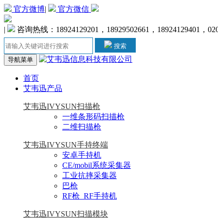
官方微博
|
官方微信
|
咨询热线：18924129201，18929502661，18924129401，020-
搜索
导航菜单
首页
艾韦迅产品
艾韦迅IVYSUN扫描枪
一维条形码扫描枪
二维扫描枪
艾韦迅IVYSUN手持终端
安卓手持机
CE/mobil系统采集器
工业抗摔采集器
巴枪
RF枪_RF手持机
艾韦迅IVYSUN扫描模块