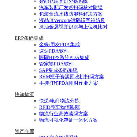
智能仓库亮灯分拣系统
汽车装配厂发货扫码核对防错
包装盒流水线防混料解决方案
液晶屏Vericode读码识字符防反
涂油金属视觉识别与上位机比对
ERP条码集成
金蝶/用友PDA集成
速达PDA软件
医院HIPS系统PDA集成
管家婆PDA软件
SAP集成条码系统
RVM瓶子资源回收机扫码方案
手持打印PDA即时作业方案
快递物流
快递/电商物流分拣
RFID整车物流跟踪
物流行业高效读码方案
物流可视化存证一体化方案
资产仓库