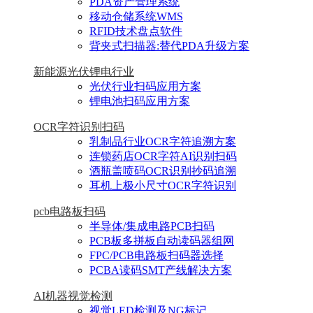
PDA资产管理系统
移动仓储系统WMS
RFID技术盘点软件
背夹式扫描器:替代PDA升级方案
新能源光伏锂电行业
光伏行业扫码应用方案
锂电池扫码应用方案
OCR字符识别扫码
乳制品行业OCR字符追溯方案
连锁药店OCR字符AI识别扫码
酒瓶盖喷码OCR识别抄码追溯
耳机上极小尺寸OCR字符识别
pcb电路板扫码
半导体/集成电路PCB扫码
PCB板多拼板自动读码器组网
FPC/PCB电路板扫码器选择
PCBA读码SMT产线解决方案
AI机器视觉检测
视觉LED检测及NG标记