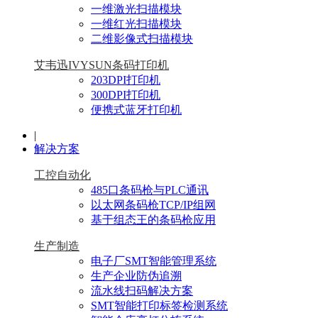
一维激光扫描模块
一维红光扫描模块
二维影像式扫描模块
艾韦迅IVYSUN条码打印机
203DPI打印机
300DPI打印机
便携式蓝牙打印机
|
解决方案
工控自动化
485口条码枪与PLC通讯
以太网条码枪TCP/IP组网
基于组态王的条码枪应用
生产制造
电子厂SMT智能管理系统
生产企业防伪追溯
流水线扫码解决方案
SMT智能打印标签检测系统