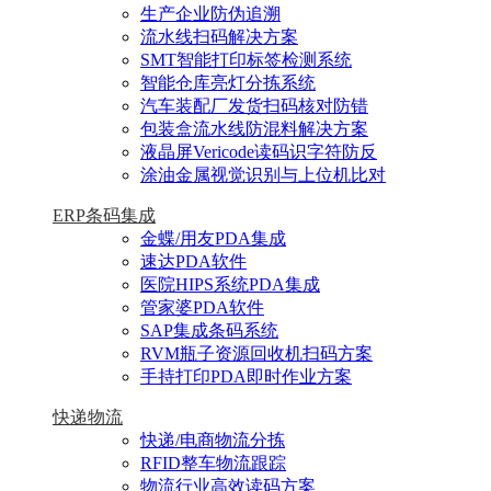
生产企业防伪追溯
流水线扫码解决方案
SMT智能打印标签检测系统
智能仓库亮灯分拣系统
汽车装配厂发货扫码核对防错
包装盒流水线防混料解决方案
液晶屏Vericode读码识字符防反
涂油金属视觉识别与上位机比对
ERP条码集成
金蝶/用友PDA集成
速达PDA软件
医院HIPS系统PDA集成
管家婆PDA软件
SAP集成条码系统
RVM瓶子资源回收机扫码方案
手持打印PDA即时作业方案
快递物流
快递/电商物流分拣
RFID整车物流跟踪
物流行业高效读码方案