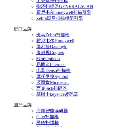
工业抗摔扫描枪
指环扫描器GENERALSCAN
霍尼韦尔honeywell扫描引擎
Zebra斑马扫描模组引擎
进口品牌
斑马Zebra扫描枪
霍尼韦尔Honeywell
得利捷Datalogic
康耐视Cognex
欧光Opticon
易腾迈Intermec
电装Denso扫描枪
摩托罗拉Symbol
迈思肯Microscan
西克Sick扫码器
基恩士keyence读码器
国产品牌
海康智能读码器
Cino扫描枪
民德扫描枪