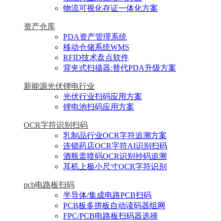
物流可视化存证一体化方案
资产仓库
PDA资产管理系统
移动仓储系统WMS
RFID技术盘点软件
背夹式扫描器:替代PDA升级方案
新能源光伏锂电行业
光伏行业扫码应用方案
锂电池扫码应用方案
OCR字符识别扫码
乳制品行业OCR字符追溯方案
连锁药店OCR字符AI识别扫码
酒瓶盖喷码OCR识别抄码追溯
耳机上极小尺寸OCR字符识别
pcb电路板扫码
半导体/集成电路PCB扫码
PCB板多拼板自动读码器组网
FPC/PCB电路板扫码器选择