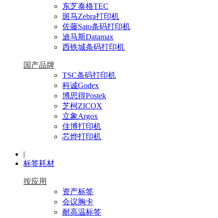
东芝泰格TEC
斑马Zebra打印机
佐藤Sato条码打印机
迪马斯Datamax
西铁城条码打印机
国产品牌
TSC条码打印机
科诚Godex
博思得Postek
芝柯ZICOX
立象Argox
佳博打印机
芯烨打印机
|
标签耗材
按应用
资产标签
会议胸卡
耐高温标签