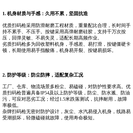
1. 机身材质与手感：久用不累，坚固抗造
优质扫码枪采用防滑耐磨工程材质，重量配比合理，长时间手
持不累手、不压手。按键采用高弹耐磨硅胶，支持千万次按
压，回弹灵敏、不易失灵，适配长期高频作业。
劣质扫码枪多为回收塑料机身，手感差、易打滑，按键僵硬卡
顿，长期使用易手指酸痛，机身易开裂、按键易损坏。
2. 防护等级：防尘防摔，适配复杂工况
工厂、仓库、物流场景多粉尘、易磕碰，对防护性要求高。优
质扫码枪普遍具备IP54及以上防护等级，防尘、防水溅、防油
污，可应对恶劣工况；经过1.5米跌落测试，抗摔耐用，故障
率极低。
杂牌扫码枪无密封防护设计，灰尘、水汽易侵入机身，线路易
受潮损坏，轻微磕碰就故障，使用寿命极短。