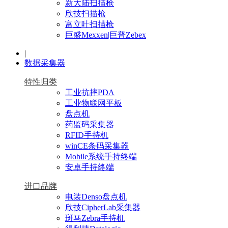
新大陆扫描枪
欣技扫描枪
富立叶扫描枪
巨盛Mexxen|巨普Zebex
|
数据采集器
特性归类
工业抗摔PDA
工业物联网平板
盘点机
药监码采集器
RFID手持机
winCE条码采集器
Mobile系统手持终端
安卓手持终端
进口品牌
电装Denso盘点机
欣技CipherLab采集器
斑马Zebra手持机