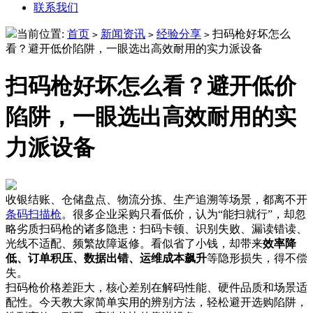
联系我们
当前位置:
首页
新闻资讯
经验分享
扫码枪好坏怎么
>
>
>
看？避开低价陷阱，一眼选出高效耐用的实力派设备
扫码枪好坏怎么看？避开低价
陷阱，一眼选出高效耐用的实
力派设备
收银结账、仓储盘点、物流分拣、生产追溯等场景，都离不开
条码扫描枪
。很多企业采购只看低价，认为“能扫就行”，却忽
略劣质扫码枪的诸多隐患：扫码卡顿、识别失败、漏读错读、
光线不适配、频繁故障返修。看似省了小钱，却带来
效率降
低、订单积压、数据出错、运维成本飙升
等隐形损失，得不偿
失。
扫码枪价格差距大，核心差别在解码性能、硬件品质和场景适
配性。今天教大家简单实用的辨别方法，轻松避开选购陷阱，