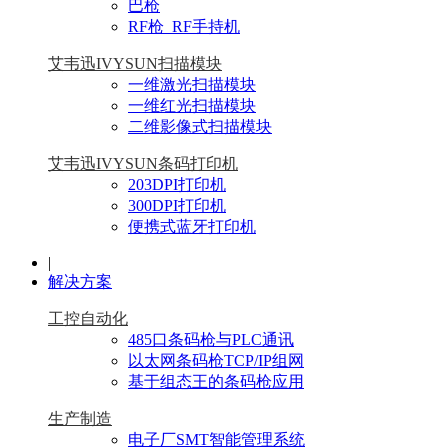
巴枪
RF枪_RF手持机
艾韦迅IVYSUN扫描模块
一维激光扫描模块
一维红光扫描模块
二维影像式扫描模块
艾韦迅IVYSUN条码打印机
203DPI打印机
300DPI打印机
便携式蓝牙打印机
|
解决方案
工控自动化
485口条码枪与PLC通讯
以太网条码枪TCP/IP组网
基于组态王的条码枪应用
生产制造
电子厂SMT智能管理系统