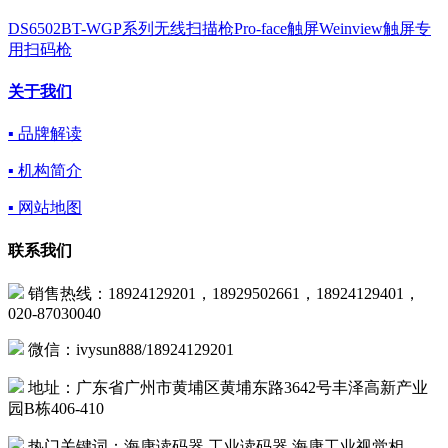
DS6502BT-WGP系列无线扫描枪Pro-face触屏Weinview触屏专
用扫码枪
关于我们
▪ 品牌解读
▪ 机构简介
▪ 网站地图
联系我们
销售热线：18924129201，18929502661，18924129401，
020-87030040
微信：ivysun888/18924129201
地址：广东省广州市黄埔区黄埔东路3642号丰泽高新产业
园B栋406-410
热门关键词：海康读码器,工业读码器,海康工业视觉相