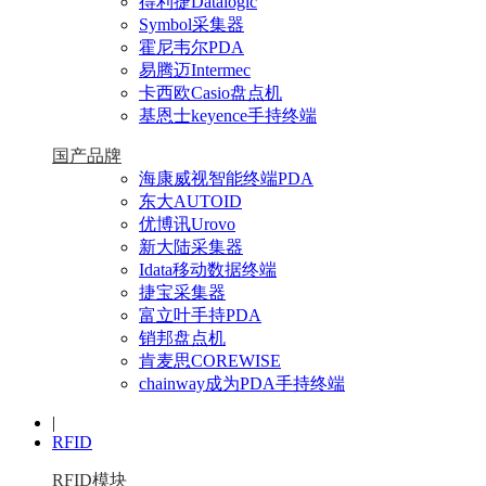
得利捷Datalogic
Symbol采集器
霍尼韦尔PDA
易腾迈Intermec
卡西欧Casio盘点机
基恩士keyence手持终端
国产品牌
海康威视智能终端PDA
东大AUTOID
优博讯Urovo
新大陆采集器
Idata移动数据终端
捷宝采集器
富立叶手持PDA
销邦盘点机
肯麦思COREWISE
chainway成为PDA手持终端
|
RFID
RFID模块