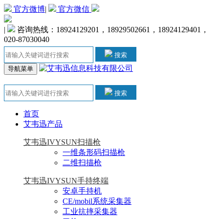
官方微博
|
官方微信
|
咨询热线：18924129201，18929502661，18924129401，
020-87030040
搜索
导航菜单
搜索
首页
艾韦迅产品
艾韦迅IVYSUN扫描枪
一维条形码扫描枪
二维扫描枪
艾韦迅IVYSUN手持终端
安卓手持机
CE/mobil系统采集器
工业抗摔采集器