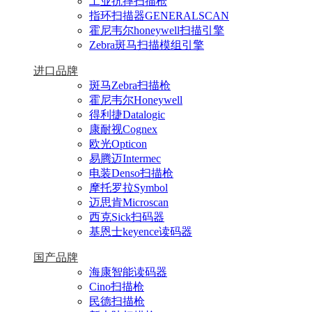
工业抗摔扫描枪
指环扫描器GENERALSCAN
霍尼韦尔honeywell扫描引擎
Zebra斑马扫描模组引擎
进口品牌
斑马Zebra扫描枪
霍尼韦尔Honeywell
得利捷Datalogic
康耐视Cognex
欧光Opticon
易腾迈Intermec
电装Denso扫描枪
摩托罗拉Symbol
迈思肯Microscan
西克Sick扫码器
基恩士keyence读码器
国产品牌
海康智能读码器
Cino扫描枪
民德扫描枪