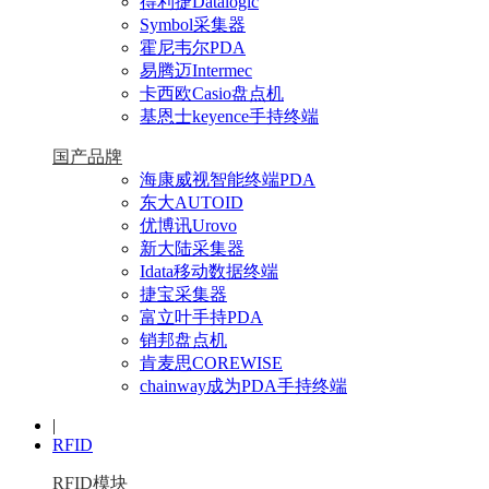
得利捷Datalogic
Symbol采集器
霍尼韦尔PDA
易腾迈Intermec
卡西欧Casio盘点机
基恩士keyence手持终端
国产品牌
海康威视智能终端PDA
东大AUTOID
优博讯Urovo
新大陆采集器
Idata移动数据终端
捷宝采集器
富立叶手持PDA
销邦盘点机
肯麦思COREWISE
chainway成为PDA手持终端
|
RFID
RFID模块