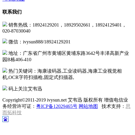
联系我们
销售热线：18924129201，18929502661，18924129401，
020-87030040
微信：ivysun888/18924129201
地址：广东省广州市黄埔区黄埔东路3642号丰泽高新产业
园B栋406-410
热门关键词：海康读码器,工业读码器,海康工业视觉相
机,OCR字符扫描枪,固定式扫描器,
码上关注艾韦迅
Copyright©2011-2019 ivysun.net 艾韦迅 版权所有 增值电信业
务经营许可证：
粤ICP备12029465号
网站地图
技术支持：
思
而拓科技