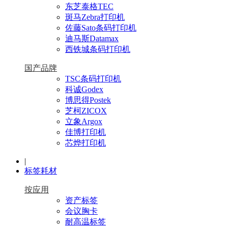
东芝泰格TEC
斑马Zebra打印机
佐藤Sato条码打印机
迪马斯Datamax
西铁城条码打印机
国产品牌
TSC条码打印机
科诚Godex
博思得Postek
芝柯ZICOX
立象Argox
佳博打印机
芯烨打印机
|
标签耗材
按应用
资产标签
会议胸卡
耐高温标签