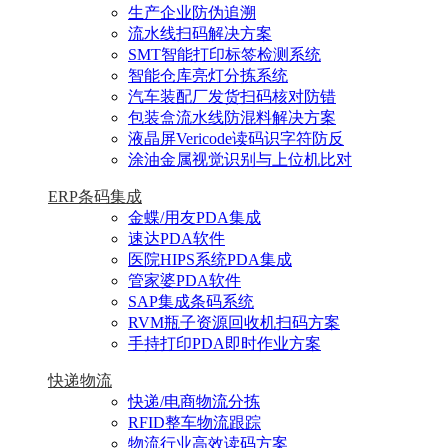
生产企业防伪追溯
流水线扫码解决方案
SMT智能打印标签检测系统
智能仓库亮灯分拣系统
汽车装配厂发货扫码核对防错
包装盒流水线防混料解决方案
液晶屏Vericode读码识字符防反
涂油金属视觉识别与上位机比对
ERP条码集成
金蝶/用友PDA集成
速达PDA软件
医院HIPS系统PDA集成
管家婆PDA软件
SAP集成条码系统
RVM瓶子资源回收机扫码方案
手持打印PDA即时作业方案
快递物流
快递/电商物流分拣
RFID整车物流跟踪
物流行业高效读码方案