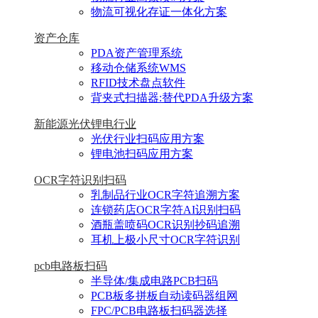
物流可视化存证一体化方案
资产仓库
PDA资产管理系统
移动仓储系统WMS
RFID技术盘点软件
背夹式扫描器:替代PDA升级方案
新能源光伏锂电行业
光伏行业扫码应用方案
锂电池扫码应用方案
OCR字符识别扫码
乳制品行业OCR字符追溯方案
连锁药店OCR字符AI识别扫码
酒瓶盖喷码OCR识别抄码追溯
耳机上极小尺寸OCR字符识别
pcb电路板扫码
半导体/集成电路PCB扫码
PCB板多拼板自动读码器组网
FPC/PCB电路板扫码器选择