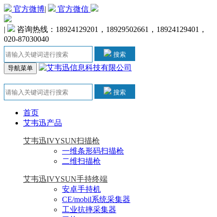
官方微博
|
官方微信
|
咨询热线：18924129201，18929502661，18924129401，
020-87030040
搜索
导航菜单
搜索
首页
艾韦迅产品
艾韦迅IVYSUN扫描枪
一维条形码扫描枪
二维扫描枪
艾韦迅IVYSUN手持终端
安卓手持机
CE/mobil系统采集器
工业抗摔采集器