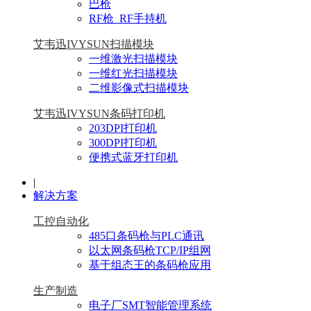
巴枪
RF枪_RF手持机
艾韦迅IVYSUN扫描模块
一维激光扫描模块
一维红光扫描模块
二维影像式扫描模块
艾韦迅IVYSUN条码打印机
203DPI打印机
300DPI打印机
便携式蓝牙打印机
|
解决方案
工控自动化
485口条码枪与PLC通讯
以太网条码枪TCP/IP组网
基于组态王的条码枪应用
生产制造
电子厂SMT智能管理系统