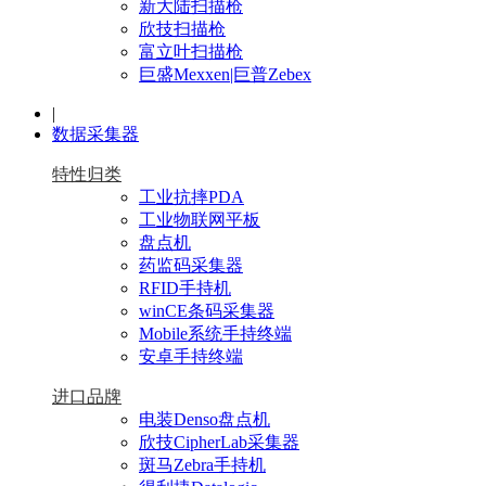
新大陆扫描枪
欣技扫描枪
富立叶扫描枪
巨盛Mexxen|巨普Zebex
|
数据采集器
特性归类
工业抗摔PDA
工业物联网平板
盘点机
药监码采集器
RFID手持机
winCE条码采集器
Mobile系统手持终端
安卓手持终端
进口品牌
电装Denso盘点机
欣技CipherLab采集器
斑马Zebra手持机