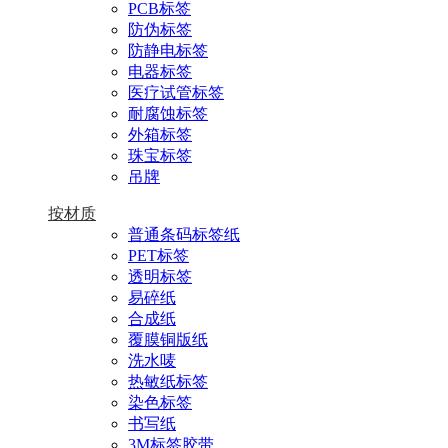
PCB标签
防伪标签
防静电标签
电器标签
医疗试管标签
耐腐蚀标签
外箱标签
珠宝标签
吊牌
按材质
普通条码标签纸
PET标签
透明标签
易碎纸
合成纸
覆膜铜版纸
洗水唛
热敏纸标签
染色标签
书写纸
3M标签胶带