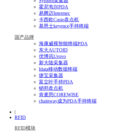
Symbol采集器
霍尼韦尔PDA
易腾迈Intermec
卡西欧Casio盘点机
基恩士keyence手持终端
国产品牌
海康威视智能终端PDA
东大AUTOID
优博讯Urovo
新大陆采集器
Idata移动数据终端
捷宝采集器
富立叶手持PDA
销邦盘点机
肯麦思COREWISE
chainway成为PDA手持终端
|
RFID
RFID模块