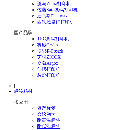
斑马Zebra打印机
佐藤Sato条码打印机
迪马斯Datamax
西铁城条码打印机
国产品牌
TSC条码打印机
科诚Godex
博思得Postek
芝柯ZICOX
立象Argox
佳博打印机
芯烨打印机
|
标签耗材
按应用
资产标签
会议胸卡
耐高温标签
耐低温标签