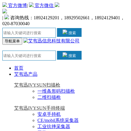
官方微博
|
官方微信
|
咨询热线：18924129201，18929502661，18924129401，
020-87030040
搜索
导航菜单
搜索
首页
艾韦迅产品
艾韦迅IVYSUN扫描枪
一维条形码扫描枪
二维扫描枪
艾韦迅IVYSUN手持终端
安卓手持机
CE/mobil系统采集器
工业抗摔采集器