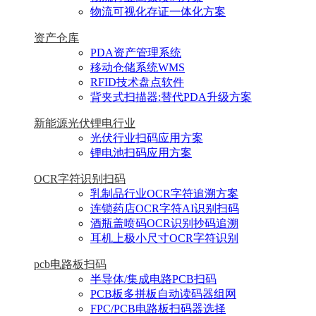
物流可视化存证一体化方案
资产仓库
PDA资产管理系统
移动仓储系统WMS
RFID技术盘点软件
背夹式扫描器:替代PDA升级方案
新能源光伏锂电行业
光伏行业扫码应用方案
锂电池扫码应用方案
OCR字符识别扫码
乳制品行业OCR字符追溯方案
连锁药店OCR字符AI识别扫码
酒瓶盖喷码OCR识别抄码追溯
耳机上极小尺寸OCR字符识别
pcb电路板扫码
半导体/集成电路PCB扫码
PCB板多拼板自动读码器组网
FPC/PCB电路板扫码器选择