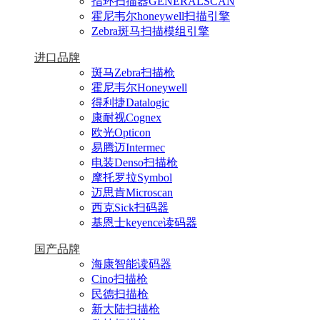
指环扫描器GENERALSCAN
霍尼韦尔honeywell扫描引擎
Zebra斑马扫描模组引擎
进口品牌
斑马Zebra扫描枪
霍尼韦尔Honeywell
得利捷Datalogic
康耐视Cognex
欧光Opticon
易腾迈Intermec
电装Denso扫描枪
摩托罗拉Symbol
迈思肯Microscan
西克Sick扫码器
基恩士keyence读码器
国产品牌
海康智能读码器
Cino扫描枪
民德扫描枪
新大陆扫描枪