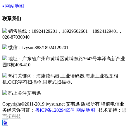
▪ 网站地图
联系我们
销售热线：18924129201，18929502661，18924129401，
020-87030040
微信：ivysun888/18924129201
地址：广东省广州市黄埔区黄埔东路3642号丰泽高新产业
园B栋406-410
热门关键词：海康读码器,工业读码器,海康工业视觉相
机,OCR字符扫描枪,固定式扫描器,
码上关注艾韦迅
Copyright©2011-2019 ivysun.net 艾韦迅 版权所有 增值电信业
务经营许可证：
粤ICP备12029465号
网站地图
技术支持：
思
而拓科技