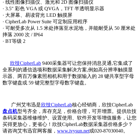
· 线性图像扫描仪、激光和 2D 图像扫描仪
· 3.5" 彩色 VGA 或 QVGA，TFT 半透明显示器
· 大屏幕、易读背光 LED 触摸屏
· CipherLab Power Suite 可定制应用程序
· 可耐受多次从 1.5 米处摔落至水泥地，并能耐受从 50 厘米处
摔落 2000 次 / IP64
· BT等级 2
欣技CipherLab
9400采集器可让您保持消息灵通,它集成了
全系列的通信选项和数据采集解决方案,例如高分辨率触摸显
示器、两百万像素照相机和用于数据输入的 28 键共享型字母
数字键盘或 59 键完整型字母数字键盘。
广州艾韦迅是
欣技CipherLab
核心经销商，欣技CipherLab
盘点机
型号齐全，库存充足，价格合理，可开增票。提供欣技
条码采集器维修维护、设置使用、软件开发等增值服务，让您
买得更放心，更省心！欣技CipherLab数据采集器价格多少？
请咨询艾韦迅官网客服，
www.ivysun.net
或020-87030040。