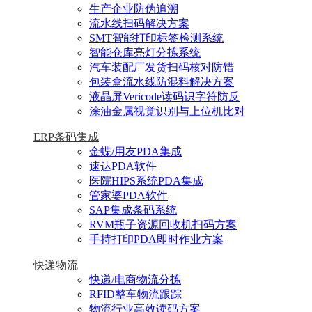
生产企业防伪追溯
流水线扫码解决方案
SMT智能打印标签检测系统
智能仓库亮灯分拣系统
汽车装配厂发货扫码核对防错
包装盒流水线防混料解决方案
液晶屏Vericode读码识字符防反
涂油金属视觉识别与上位机比对
ERP条码集成
金蝶/用友PDA集成
速达PDA软件
医院HIPS系统PDA集成
管家婆PDA软件
SAP集成条码系统
RVM瓶子资源回收机扫码方案
手持打印PDA即时作业方案
快递物流
快递/电商物流分拣
RFID整车物流跟踪
物流行业高效读码方案