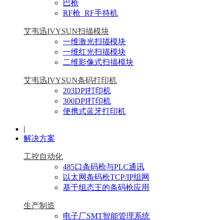
巴枪
RF枪_RF手持机
艾韦迅IVYSUN扫描模块
一维激光扫描模块
一维红光扫描模块
二维影像式扫描模块
艾韦迅IVYSUN条码打印机
203DPI打印机
300DPI打印机
便携式蓝牙打印机
|
解决方案
工控自动化
485口条码枪与PLC通讯
以太网条码枪TCP/IP组网
基于组态王的条码枪应用
生产制造
电子厂SMT智能管理系统