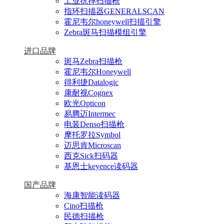
工业抗摔扫描枪
指环扫描器GENERALSCAN
霍尼韦尔honeywell扫描引擎
Zebra斑马扫描模组引擎
进口品牌
斑马Zebra扫描枪
霍尼韦尔Honeywell
得利捷Datalogic
康耐视Cognex
欧光Opticon
易腾迈Intermec
电装Denso扫描枪
摩托罗拉Symbol
迈思肯Microscan
西克Sick扫码器
基恩士keyence读码器
国产品牌
海康智能读码器
Cino扫描枪
民德扫描枪