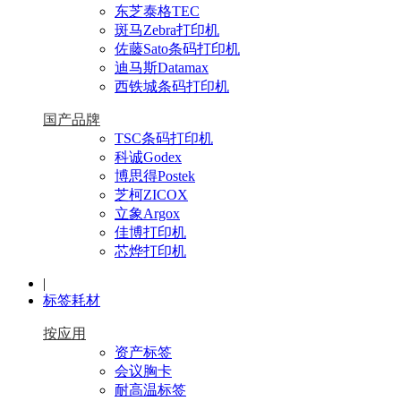
东芝泰格TEC
斑马Zebra打印机
佐藤Sato条码打印机
迪马斯Datamax
西铁城条码打印机
国产品牌
TSC条码打印机
科诚Godex
博思得Postek
芝柯ZICOX
立象Argox
佳博打印机
芯烨打印机
|
标签耗材
按应用
资产标签
会议胸卡
耐高温标签