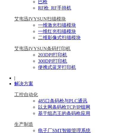
巴枪
RF枪_RF手持机
艾韦迅IVYSUN扫描模块
一维激光扫描模块
一维红光扫描模块
二维影像式扫描模块
艾韦迅IVYSUN条码打印机
203DPI打印机
300DPI打印机
便携式蓝牙打印机
|
解决方案
工控自动化
485口条码枪与PLC通讯
以太网条码枪TCP/IP组网
基于组态王的条码枪应用
生产制造
电子厂SMT智能管理系统