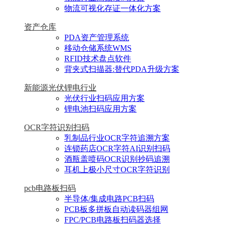
物流可视化存证一体化方案
资产仓库
PDA资产管理系统
移动仓储系统WMS
RFID技术盘点软件
背夹式扫描器:替代PDA升级方案
新能源光伏锂电行业
光伏行业扫码应用方案
锂电池扫码应用方案
OCR字符识别扫码
乳制品行业OCR字符追溯方案
连锁药店OCR字符AI识别扫码
酒瓶盖喷码OCR识别抄码追溯
耳机上极小尺寸OCR字符识别
pcb电路板扫码
半导体/集成电路PCB扫码
PCB板多拼板自动读码器组网
FPC/PCB电路板扫码器选择