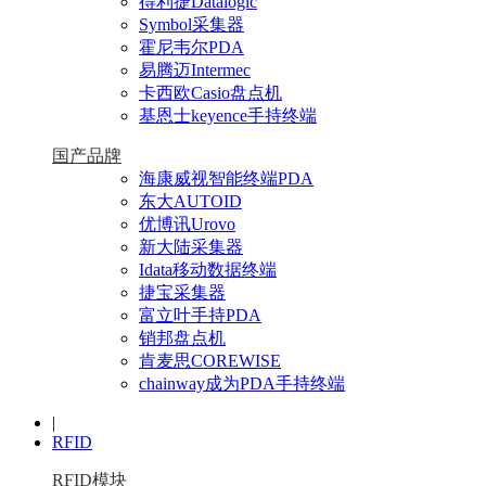
得利捷Datalogic
Symbol采集器
霍尼韦尔PDA
易腾迈Intermec
卡西欧Casio盘点机
基恩士keyence手持终端
国产品牌
海康威视智能终端PDA
东大AUTOID
优博讯Urovo
新大陆采集器
Idata移动数据终端
捷宝采集器
富立叶手持PDA
销邦盘点机
肯麦思COREWISE
chainway成为PDA手持终端
|
RFID
RFID模块