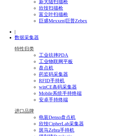
新大陆扫描枪
欣技扫描枪
富立叶扫描枪
巨盛Mexxen|巨普Zebex
|
数据采集器
特性归类
工业抗摔PDA
工业物联网平板
盘点机
药监码采集器
RFID手持机
winCE条码采集器
Mobile系统手持终端
安卓手持终端
进口品牌
电装Denso盘点机
欣技CipherLab采集器
斑马Zebra手持机