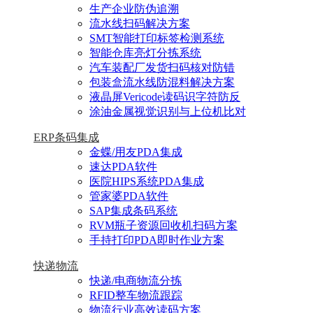
生产企业防伪追溯
流水线扫码解决方案
SMT智能打印标签检测系统
智能仓库亮灯分拣系统
汽车装配厂发货扫码核对防错
包装盒流水线防混料解决方案
液晶屏Vericode读码识字符防反
涂油金属视觉识别与上位机比对
ERP条码集成
金蝶/用友PDA集成
速达PDA软件
医院HIPS系统PDA集成
管家婆PDA软件
SAP集成条码系统
RVM瓶子资源回收机扫码方案
手持打印PDA即时作业方案
快递物流
快递/电商物流分拣
RFID整车物流跟踪
物流行业高效读码方案