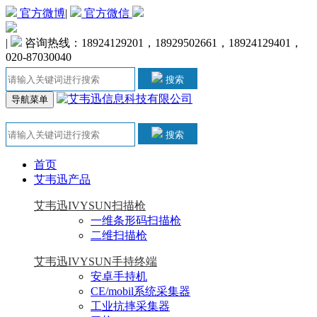
官方微博
|
官方微信
|
咨询热线：18924129201，18929502661，18924129401，
020-87030040
搜索
导航菜单
搜索
首页
艾韦迅产品
艾韦迅IVYSUN扫描枪
一维条形码扫描枪
二维扫描枪
艾韦迅IVYSUN手持终端
安卓手持机
CE/mobil系统采集器
工业抗摔采集器