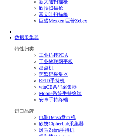
新大陆扫描枪
欣技扫描枪
富立叶扫描枪
巨盛Mexxen|巨普Zebex
|
数据采集器
特性归类
工业抗摔PDA
工业物联网平板
盘点机
药监码采集器
RFID手持机
winCE条码采集器
Mobile系统手持终端
安卓手持终端
进口品牌
电装Denso盘点机
欣技CipherLab采集器
斑马Zebra手持机