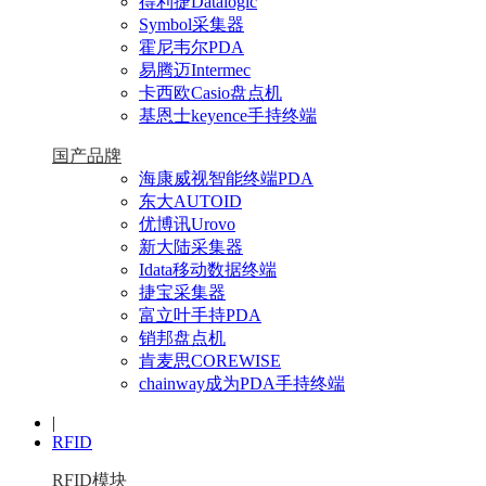
得利捷Datalogic
Symbol采集器
霍尼韦尔PDA
易腾迈Intermec
卡西欧Casio盘点机
基恩士keyence手持终端
国产品牌
海康威视智能终端PDA
东大AUTOID
优博讯Urovo
新大陆采集器
Idata移动数据终端
捷宝采集器
富立叶手持PDA
销邦盘点机
肯麦思COREWISE
chainway成为PDA手持终端
|
RFID
RFID模块