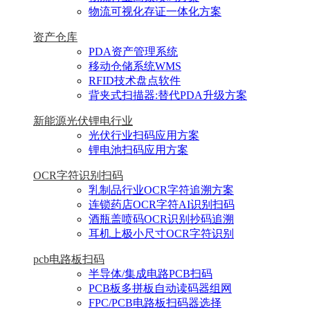
物流可视化存证一体化方案
资产仓库
PDA资产管理系统
移动仓储系统WMS
RFID技术盘点软件
背夹式扫描器:替代PDA升级方案
新能源光伏锂电行业
光伏行业扫码应用方案
锂电池扫码应用方案
OCR字符识别扫码
乳制品行业OCR字符追溯方案
连锁药店OCR字符AI识别扫码
酒瓶盖喷码OCR识别抄码追溯
耳机上极小尺寸OCR字符识别
pcb电路板扫码
半导体/集成电路PCB扫码
PCB板多拼板自动读码器组网
FPC/PCB电路板扫码器选择