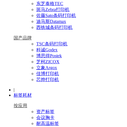
东芝泰格TEC
斑马Zebra打印机
佐藤Sato条码打印机
迪马斯Datamax
西铁城条码打印机
国产品牌
TSC条码打印机
科诚Godex
博思得Postek
芝柯ZICOX
立象Argox
佳博打印机
芯烨打印机
|
标签耗材
按应用
资产标签
会议胸卡
耐高温标签