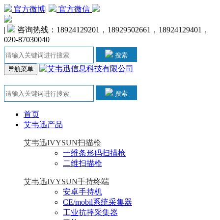
官方微博
|
官方微信
|
咨询热线：18924129201，18929502661，18924129401，
020-87030040
搜索
导航菜单
搜索
首页
艾韦迅产品
艾韦迅IVYSUN扫描枪
一维条形码扫描枪
二维扫描枪
艾韦迅IVYSUN手持终端
安卓手持机
CE/mobil系统采集器
工业抗摔采集器