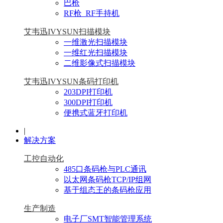
巴枪
RF枪_RF手持机
艾韦迅IVYSUN扫描模块
一维激光扫描模块
一维红光扫描模块
二维影像式扫描模块
艾韦迅IVYSUN条码打印机
203DPI打印机
300DPI打印机
便携式蓝牙打印机
|
解决方案
工控自动化
485口条码枪与PLC通讯
以太网条码枪TCP/IP组网
基于组态王的条码枪应用
生产制造
电子厂SMT智能管理系统