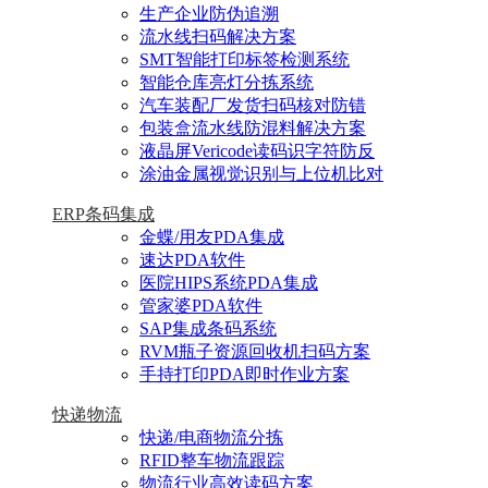
生产企业防伪追溯
流水线扫码解决方案
SMT智能打印标签检测系统
智能仓库亮灯分拣系统
汽车装配厂发货扫码核对防错
包装盒流水线防混料解决方案
液晶屏Vericode读码识字符防反
涂油金属视觉识别与上位机比对
ERP条码集成
金蝶/用友PDA集成
速达PDA软件
医院HIPS系统PDA集成
管家婆PDA软件
SAP集成条码系统
RVM瓶子资源回收机扫码方案
手持打印PDA即时作业方案
快递物流
快递/电商物流分拣
RFID整车物流跟踪
物流行业高效读码方案