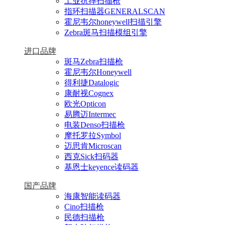
工业抗摔扫描枪
指环扫描器GENERALSCAN
霍尼韦尔honeywell扫描引擎
Zebra斑马扫描模组引擎
进口品牌
斑马Zebra扫描枪
霍尼韦尔Honeywell
得利捷Datalogic
康耐视Cognex
欧光Opticon
易腾迈Intermec
电装Denso扫描枪
摩托罗拉Symbol
迈思肯Microscan
西克Sick扫码器
基恩士keyence读码器
国产品牌
海康智能读码器
Cino扫描枪
民德扫描枪