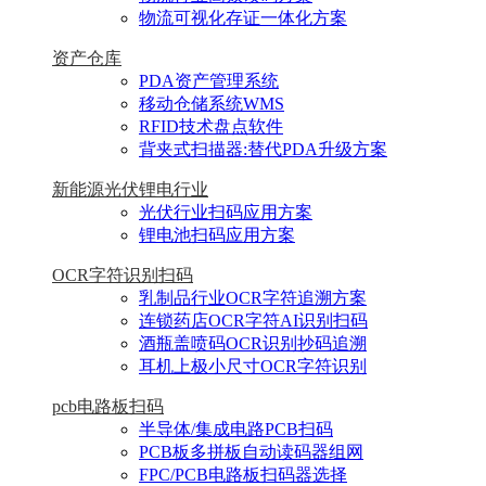
物流可视化存证一体化方案
资产仓库
PDA资产管理系统
移动仓储系统WMS
RFID技术盘点软件
背夹式扫描器:替代PDA升级方案
新能源光伏锂电行业
光伏行业扫码应用方案
锂电池扫码应用方案
OCR字符识别扫码
乳制品行业OCR字符追溯方案
连锁药店OCR字符AI识别扫码
酒瓶盖喷码OCR识别抄码追溯
耳机上极小尺寸OCR字符识别
pcb电路板扫码
半导体/集成电路PCB扫码
PCB板多拼板自动读码器组网
FPC/PCB电路板扫码器选择