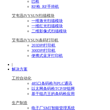
巴枪
RF枪_RF手持机
艾韦迅IVYSUN扫描模块
一维激光扫描模块
一维红光扫描模块
二维影像式扫描模块
艾韦迅IVYSUN条码打印机
203DPI打印机
300DPI打印机
便携式蓝牙打印机
|
解决方案
工控自动化
485口条码枪与PLC通讯
以太网条码枪TCP/IP组网
基于组态王的条码枪应用
生产制造
电子厂SMT智能管理系统