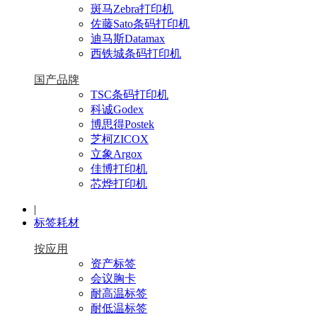
斑马Zebra打印机
佐藤Sato条码打印机
迪马斯Datamax
西铁城条码打印机
国产品牌
TSC条码打印机
科诚Godex
博思得Postek
芝柯ZICOX
立象Argox
佳博打印机
芯烨打印机
|
标签耗材
按应用
资产标签
会议胸卡
耐高温标签
耐低温标签