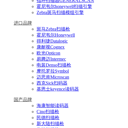
指环扫描器GENERALSCAN
霍尼韦尔honeywell扫描引擎
Zebra斑马扫描模组引擎
进口品牌
斑马Zebra扫描枪
霍尼韦尔Honeywell
得利捷Datalogic
康耐视Cognex
欧光Opticon
易腾迈Intermec
电装Denso扫描枪
摩托罗拉Symbol
迈思肯Microscan
西克Sick扫码器
基恩士keyence读码器
国产品牌
海康智能读码器
Cino扫描枪
民德扫描枪
新大陆扫描枪