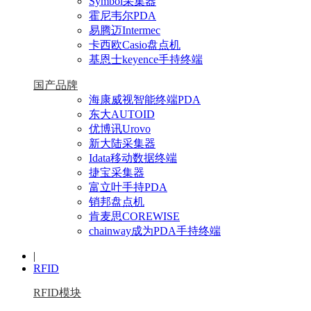
Symbol采集器
霍尼韦尔PDA
易腾迈Intermec
卡西欧Casio盘点机
基恩士keyence手持终端
国产品牌
海康威视智能终端PDA
东大AUTOID
优博讯Urovo
新大陆采集器
Idata移动数据终端
捷宝采集器
富立叶手持PDA
销邦盘点机
肯麦思COREWISE
chainway成为PDA手持终端
|
RFID
RFID模块