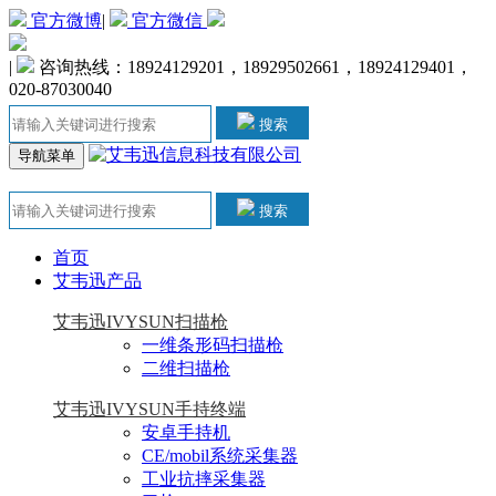
官方微博
|
官方微信
|
咨询热线：18924129201，18929502661，18924129401，
020-87030040
搜索
导航菜单
搜索
首页
艾韦迅产品
艾韦迅IVYSUN扫描枪
一维条形码扫描枪
二维扫描枪
艾韦迅IVYSUN手持终端
安卓手持机
CE/mobil系统采集器
工业抗摔采集器