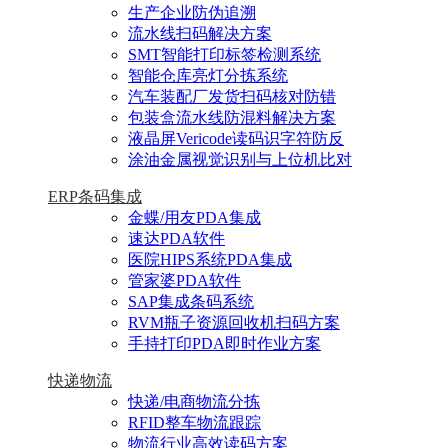
生产企业防伪追溯
流水线扫码解决方案
SMT智能打印标签检测系统
智能仓库亮灯分拣系统
汽车装配厂发货扫码核对防错
包装盒流水线防混料解决方案
液晶屏Vericode读码识字符防反
涂油金属视觉识别与上位机比对
ERP条码集成
金蝶/用友PDA集成
速达PDA软件
医院HIPS系统PDA集成
管家婆PDA软件
SAP集成条码系统
RVM瓶子资源回收机扫码方案
手持打印PDA即时作业方案
快递物流
快递/电商物流分拣
RFID整车物流跟踪
物流行业高效读码方案