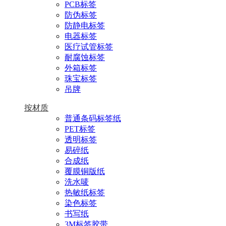
PCB标签
防伪标签
防静电标签
电器标签
医疗试管标签
耐腐蚀标签
外箱标签
珠宝标签
吊牌
按材质
普通条码标签纸
PET标签
透明标签
易碎纸
合成纸
覆膜铜版纸
洗水唛
热敏纸标签
染色标签
书写纸
3M标签胶带