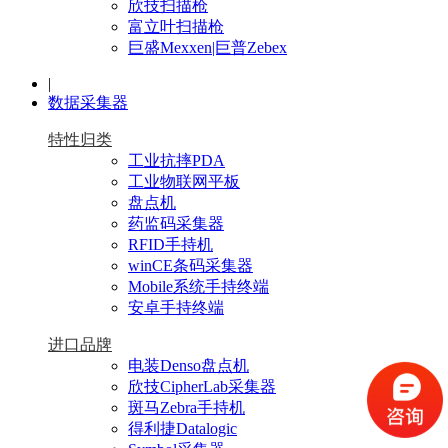
欣技扫描枪
富立叶扫描枪
巨盛Mexxen|巨普Zebex
|
数据采集器
特性归类
工业抗摔PDA
工业物联网平板
盘点机
药监码采集器
RFID手持机
winCE条码采集器
Mobile系统手持终端
安卓手持终端
进口品牌
电装Denso盘点机
欣技CipherLab采集器
斑马Zebra手持机
得利捷Datalogic