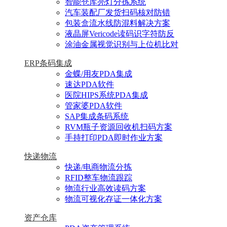
智能仓库亮灯分拣系统
汽车装配厂发货扫码核对防错
包装盒流水线防混料解决方案
液晶屏Vericode读码识字符防反
涂油金属视觉识别与上位机比对
ERP条码集成
金蝶/用友PDA集成
速达PDA软件
医院HIPS系统PDA集成
管家婆PDA软件
SAP集成条码系统
RVM瓶子资源回收机扫码方案
手持打印PDA即时作业方案
快递物流
快递/电商物流分拣
RFID整车物流跟踪
物流行业高效读码方案
物流可视化存证一体化方案
资产仓库