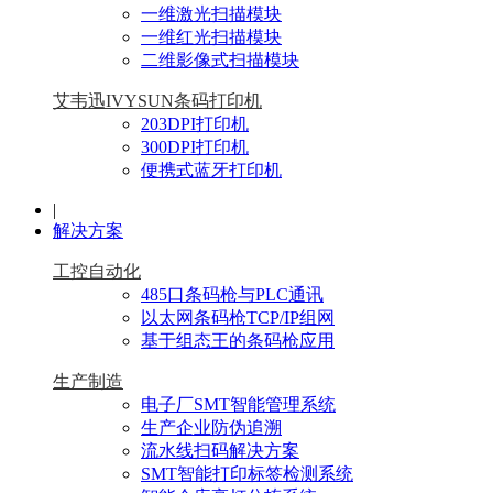
一维激光扫描模块
一维红光扫描模块
二维影像式扫描模块
艾韦迅IVYSUN条码打印机
203DPI打印机
300DPI打印机
便携式蓝牙打印机
|
解决方案
工控自动化
485口条码枪与PLC通讯
以太网条码枪TCP/IP组网
基于组态王的条码枪应用
生产制造
电子厂SMT智能管理系统
生产企业防伪追溯
流水线扫码解决方案
SMT智能打印标签检测系统