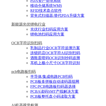
PDA资产管理系统
移动仓储系统WMS
RFID技术盘点软件
背夹式扫描器:替代PDA升级方案
新能源光伏锂电行业
光伏行业扫码应用方案
锂电池扫码应用方案
OCR字符识别扫码
乳制品行业OCR字符追溯方案
连锁药店OCR字符AI识别扫码
酒瓶盖喷码OCR识别抄码追溯
耳机上极小尺寸OCR字符识别
pcb电路板扫码
半导体/集成电路PCB扫码
PCB板多拼板自动读码器组网
FPC/PCB电路板扫码器选择
PCBA读码SMT产线解决方案
PCB板整托盘小码读取方案
AI机器视觉检测