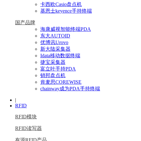
卡西欧Casio盘点机
基恩士keyence手持终端
国产品牌
海康威视智能终端PDA
东大AUTOID
优博讯Urovo
新大陆采集器
Idata移动数据终端
捷宝采集器
富立叶手持PDA
销邦盘点机
肯麦思COREWISE
chainway成为PDA手持终端
|
RFID
RFID模块
RFID读写器
有源RFID产品