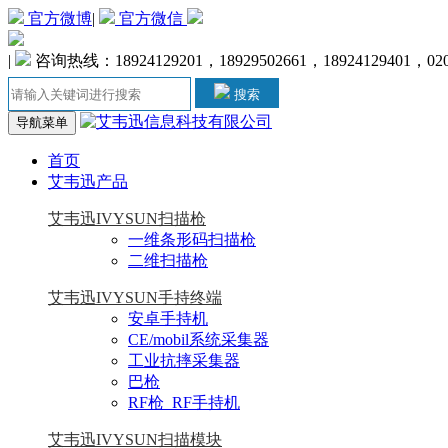
官方微博
|
官方微信
|
咨询热线：18924129201，18929502661，18924129401，020-
搜索
导航菜单
首页
艾韦迅产品
艾韦迅IVYSUN扫描枪
一维条形码扫描枪
二维扫描枪
艾韦迅IVYSUN手持终端
安卓手持机
CE/mobil系统采集器
工业抗摔采集器
巴枪
RF枪_RF手持机
艾韦迅IVYSUN扫描模块