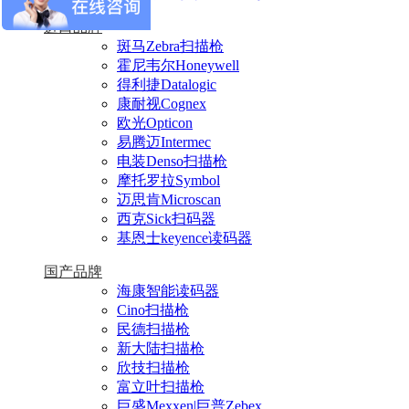
进口品牌
斑马Zebra扫描枪
霍尼韦尔Honeywell
得利捷Datalogic
康耐视Cognex
欧光Opticon
易腾迈Intermec
电装Denso扫描枪
摩托罗拉Symbol
迈思肯Microscan
西克Sick扫码器
基恩士keyence读码器
国产品牌
海康智能读码器
Cino扫描枪
民德扫描枪
新大陆扫描枪
欣技扫描枪
富立叶扫描枪
巨盛Mexxen|巨普Zebex