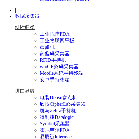
|
数据采集器
特性归类
工业抗摔PDA
工业物联网平板
盘点机
药监码采集器
RFID手持机
winCE条码采集器
Mobile系统手持终端
安卓手持终端
进口品牌
电装Denso盘点机
欣技CipherLab采集器
斑马Zebra手持机
得利捷Datalogic
Symbol采集器
霍尼韦尔PDA
易腾迈Intermec