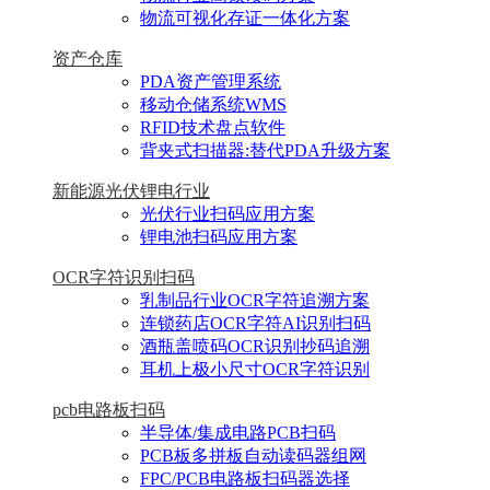
物流可视化存证一体化方案
资产仓库
PDA资产管理系统
移动仓储系统WMS
RFID技术盘点软件
背夹式扫描器:替代PDA升级方案
新能源光伏锂电行业
光伏行业扫码应用方案
锂电池扫码应用方案
OCR字符识别扫码
乳制品行业OCR字符追溯方案
连锁药店OCR字符AI识别扫码
酒瓶盖喷码OCR识别抄码追溯
耳机上极小尺寸OCR字符识别
pcb电路板扫码
半导体/集成电路PCB扫码
PCB板多拼板自动读码器组网
FPC/PCB电路板扫码器选择