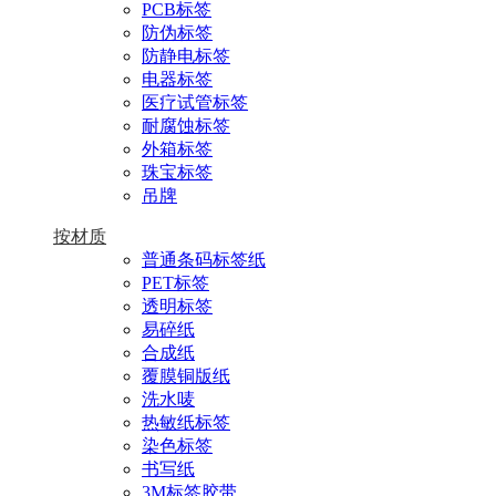
PCB标签
防伪标签
防静电标签
电器标签
医疗试管标签
耐腐蚀标签
外箱标签
珠宝标签
吊牌
按材质
普通条码标签纸
PET标签
透明标签
易碎纸
合成纸
覆膜铜版纸
洗水唛
热敏纸标签
染色标签
书写纸
3M标签胶带