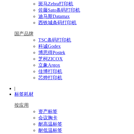
斑马Zebra打印机
佐藤Sato条码打印机
迪马斯Datamax
西铁城条码打印机
国产品牌
TSC条码打印机
科诚Godex
博思得Postek
芝柯ZICOX
立象Argox
佳博打印机
芯烨打印机
|
标签耗材
按应用
资产标签
会议胸卡
耐高温标签
耐低温标签