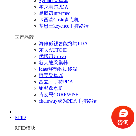
Symbol采集器
霍尼韦尔PDA
易腾迈Intermec
卡西欧Casio盘点机
基恩士keyence手持终端
国产品牌
海康威视智能终端PDA
东大AUTOID
优博讯Urovo
新大陆采集器
Idata移动数据终端
捷宝采集器
富立叶手持PDA
销邦盘点机
肯麦思COREWISE
chainway成为PDA手持终端
|
RFID
RFID模块