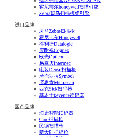
指环扫描器GENERALSCAN
霍尼韦尔honeywell扫描引擎
Zebra斑马扫描模组引擎
进口品牌
斑马Zebra扫描枪
霍尼韦尔Honeywell
得利捷Datalogic
康耐视Cognex
欧光Opticon
易腾迈Intermec
电装Denso扫描枪
摩托罗拉Symbol
迈思肯Microscan
西克Sick扫码器
基恩士keyence读码器
国产品牌
海康智能读码器
Cino扫描枪
民德扫描枪
新大陆扫描枪