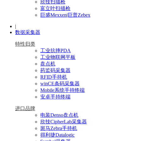
欣技扫描枪
富立叶扫描枪
巨盛Mexxen|巨普Zebex
|
数据采集器
特性归类
工业抗摔PDA
工业物联网平板
盘点机
药监码采集器
RFID手持机
winCE条码采集器
Mobile系统手持终端
安卓手持终端
进口品牌
电装Denso盘点机
欣技CipherLab采集器
斑马Zebra手持机
得利捷Datalogic