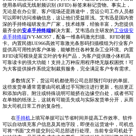
使用条码或无线射频识别 (RFID) 标签来标记货物。事实上，
无论是在办公室、客户现场还是路途中，货运公司工作人员都
可以即时访问准确信息，这让他们受益匪浅。艾韦迅是国内资
深的手持终端研发生产厂家，技术雄厚，经验丰富，为您提供
最齐全的
安卓手持终端
解决方案。艾韦迅自主研发的
工
业级
安
卓手持终端
IVY-MC957，
配备一维条码激光扫描、RFID射频
卡。内置民德UE966高效可靠激光条形码扫描模组为行业客户
提供高可用性的客户体验，能够胜任各种复杂工业环境。内置
RFID读写模块是富立叶的专利产品，为客户提供微小体积高
可靠读卡的强大功能！支持上万种应用程序绝无版权困扰！可
为大客提供操作系统定制裁剪服务，完全满足客户专有需求。
多数情况下，货运司机都使用公司总部预打印好的单据。
这些发货单通常需要由司机通过手写附注进行更新，包括更正
和添加内容。附注或特殊说明可能挤在边缘空白处，或者书写
在单独的纸张上，这就有可能丢失或与实际发货单分开，从而
加大司机日常工作的复杂性。
在
手持机
上填写单据可以节省时间并提高工作效率。软件
可以自动填充客户信息及其他字段，即便在运货途中，司机也
可将“书面”文件提交到公司总部进行处理。当前专业司机处于