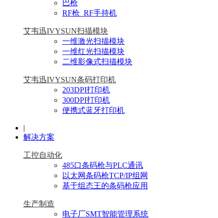
巴枪
RF枪_RF手持机
艾韦迅IVYSUN扫描模块
一维激光扫描模块
一维红光扫描模块
二维影像式扫描模块
艾韦迅IVYSUN条码打印机
203DPI打印机
300DPI打印机
便携式蓝牙打印机
|
解决方案
工控自动化
485口条码枪与PLC通讯
以太网条码枪TCP/IP组网
基于组态王的条码枪应用
生产制造
电子厂SMT智能管理系统