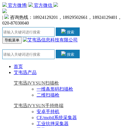
官方微博
|
官方微信
|
咨询热线：18924129201，18929502661，18924129401，
020-87030040
搜索
导航菜单
搜索
首页
艾韦迅产品
艾韦迅IVYSUN扫描枪
一维条形码扫描枪
二维扫描枪
艾韦迅IVYSUN手持终端
安卓手持机
CE/mobil系统采集器
工业抗摔采集器