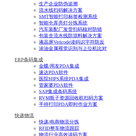
生产企业防伪追溯
流水线扫码解决方案
SMT智能打印标签检测系统
智能仓库亮灯分拣系统
汽车装配厂发货扫码核对防错
包装盒流水线防混料解决方案
液晶屏Vericode读码识字符防反
涂油金属视觉识别与上位机比对
ERP条码集成
金蝶/用友PDA集成
速达PDA软件
医院HIPS系统PDA集成
管家婆PDA软件
SAP集成条码系统
RVM瓶子资源回收机扫码方案
手持打印PDA即时作业方案
快递物流
快递/电商物流分拣
RFID整车物流跟踪
物流行业高效读码方案