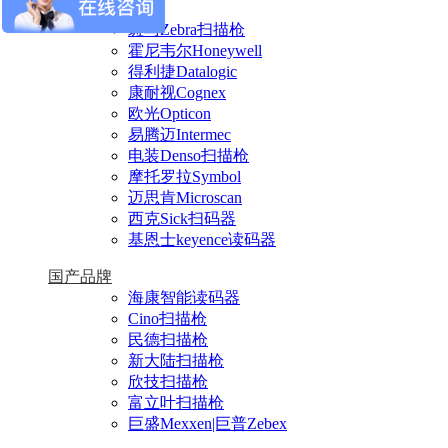
进口品牌
斑马Zebra扫描枪
霍尼韦尔Honeywell
得利捷Datalogic
康耐视Cognex
欧光Opticon
易腾迈Intermec
电装Denso扫描枪
摩托罗拉Symbol
迈思肯Microscan
西克Sick扫码器
基恩士keyence读码器
国产品牌
海康智能读码器
Cino扫描枪
民德扫描枪
新大陆扫描枪
欣技扫描枪
富立叶扫描枪
巨盛Mexxen|巨普Zebex