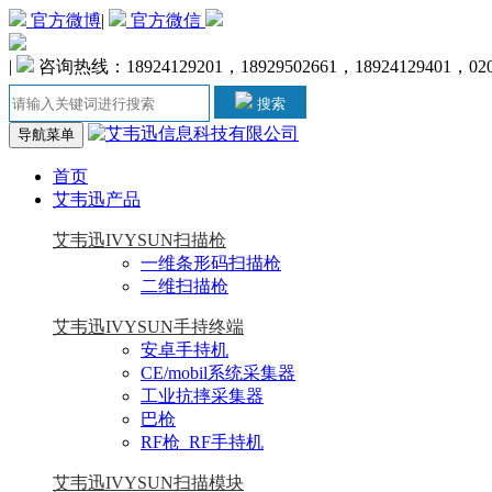
官方微博
|
官方微信
|
咨询热线：18924129201，18929502661，18924129401，020-
搜索
导航菜单
首页
艾韦迅产品
艾韦迅IVYSUN扫描枪
一维条形码扫描枪
二维扫描枪
艾韦迅IVYSUN手持终端
安卓手持机
CE/mobil系统采集器
工业抗摔采集器
巴枪
RF枪_RF手持机
艾韦迅IVYSUN扫描模块