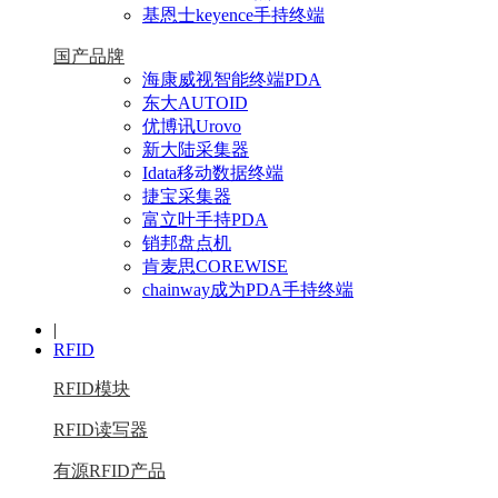
基恩士keyence手持终端
国产品牌
海康威视智能终端PDA
东大AUTOID
优博讯Urovo
新大陆采集器
Idata移动数据终端
捷宝采集器
富立叶手持PDA
销邦盘点机
肯麦思COREWISE
chainway成为PDA手持终端
|
RFID
RFID模块
RFID读写器
有源RFID产品