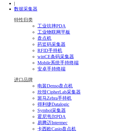
|
数据采集器
特性归类
工业抗摔PDA
工业物联网平板
盘点机
药监码采集器
RFID手持机
winCE条码采集器
Mobile系统手持终端
安卓手持终端
进口品牌
电装Denso盘点机
欣技CipherLab采集器
斑马Zebra手持机
得利捷Datalogic
Symbol采集器
霍尼韦尔PDA
易腾迈Intermec
卡西欧Casio盘点机