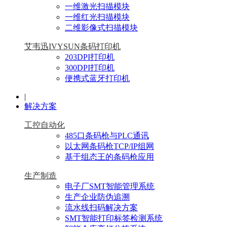
一维激光扫描模块
一维红光扫描模块
二维影像式扫描模块
艾韦迅IVYSUN条码打印机
203DPI打印机
300DPI打印机
便携式蓝牙打印机
|
解决方案
工控自动化
485口条码枪与PLC通讯
以太网条码枪TCP/IP组网
基于组态王的条码枪应用
生产制造
电子厂SMT智能管理系统
生产企业防伪追溯
流水线扫码解决方案
SMT智能打印标签检测系统