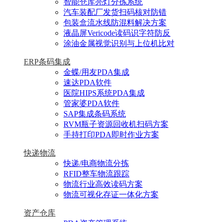
智能仓库亮灯分拣系统
汽车装配厂发货扫码核对防错
包装盒流水线防混料解决方案
液晶屏Vericode读码识字符防反
涂油金属视觉识别与上位机比对
ERP条码集成
金蝶/用友PDA集成
速达PDA软件
医院HIPS系统PDA集成
管家婆PDA软件
SAP集成条码系统
RVM瓶子资源回收机扫码方案
手持打印PDA即时作业方案
快递物流
快递/电商物流分拣
RFID整车物流跟踪
物流行业高效读码方案
物流可视化存证一体化方案
资产仓库