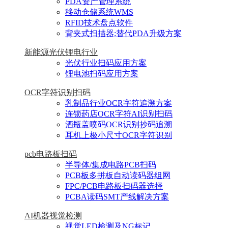
PDA资产管理系统
移动仓储系统WMS
RFID技术盘点软件
背夹式扫描器:替代PDA升级方案
新能源光伏锂电行业
光伏行业扫码应用方案
锂电池扫码应用方案
OCR字符识别扫码
乳制品行业OCR字符追溯方案
连锁药店OCR字符AI识别扫码
酒瓶盖喷码OCR识别抄码追溯
耳机上极小尺寸OCR字符识别
pcb电路板扫码
半导体/集成电路PCB扫码
PCB板多拼板自动读码器组网
FPC/PCB电路板扫码器选择
PCBA读码SMT产线解决方案
AI机器视觉检测
视觉LED检测及NG标记