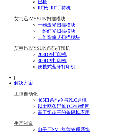
巴枪
RF枪_RF手持机
艾韦迅IVYSUN扫描模块
一维激光扫描模块
一维红光扫描模块
二维影像式扫描模块
艾韦迅IVYSUN条码打印机
203DPI打印机
300DPI打印机
便携式蓝牙打印机
|
解决方案
工控自动化
485口条码枪与PLC通讯
以太网条码枪TCP/IP组网
基于组态王的条码枪应用
生产制造
电子厂SMT智能管理系统