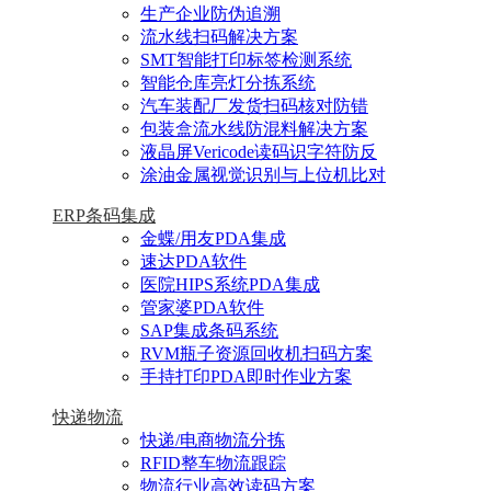
生产企业防伪追溯
流水线扫码解决方案
SMT智能打印标签检测系统
智能仓库亮灯分拣系统
汽车装配厂发货扫码核对防错
包装盒流水线防混料解决方案
液晶屏Vericode读码识字符防反
涂油金属视觉识别与上位机比对
ERP条码集成
金蝶/用友PDA集成
速达PDA软件
医院HIPS系统PDA集成
管家婆PDA软件
SAP集成条码系统
RVM瓶子资源回收机扫码方案
手持打印PDA即时作业方案
快递物流
快递/电商物流分拣
RFID整车物流跟踪
物流行业高效读码方案