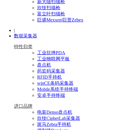
新大陆扫描枪
欣技扫描枪
富立叶扫描枪
巨盛Mexxen|巨普Zebex
|
数据采集器
特性归类
工业抗摔PDA
工业物联网平板
盘点机
药监码采集器
RFID手持机
winCE条码采集器
Mobile系统手持终端
安卓手持终端
进口品牌
电装Denso盘点机
欣技CipherLab采集器
斑马Zebra手持机