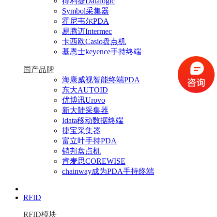
得利捷Datalogic
Symbol采集器
霍尼韦尔PDA
易腾迈Intermec
卡西欧Casio盘点机
基恩士keyence手持终端
国产品牌
海康威视智能终端PDA
东大AUTOID
优博讯Urovo
新大陆采集器
Idata移动数据终端
捷宝采集器
富立叶手持PDA
销邦盘点机
肯麦思COREWISE
chainway成为PDA手持终端
|
RFID
RFID模块