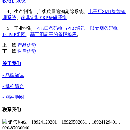
收银机系统
；
4、生产制造：产线质量追溯剔除系统、
电子厂SMT智能管
理系统
、
家具定制ERP条码系统
；
5、工业控制：
485口条码枪与PLC通讯
、
以太网条码枪
TCP/IP组网
、
基于组态王的条码枪应
。
上一篇:
产品优势
下一篇:
售后优势
关于我们
▪ 品牌解读
▪ 机构简介
▪ 网站地图
联系我们
销售热线：18924129201，18929502661，18924129401，
020-87030040