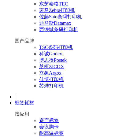
东芝泰格TEC
斑马Zebra打印机
佐藤Sato条码打印机
迪马斯Datamax
西铁城条码打印机
国产品牌
TSC条码打印机
科诚Godex
博思得Postek
芝柯ZICOX
立象Argox
佳博打印机
芯烨打印机
|
标签耗材
按应用
资产标签
会议胸卡
耐高温标签