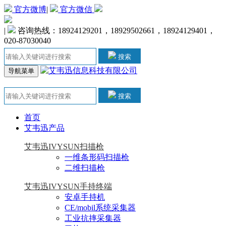
官方微博
|
官方微信
|
咨询热线：18924129201，18929502661，18924129401，
020-87030040
搜索
导航菜单
搜索
首页
艾韦迅产品
艾韦迅IVYSUN扫描枪
一维条形码扫描枪
二维扫描枪
艾韦迅IVYSUN手持终端
安卓手持机
CE/mobil系统采集器
工业抗摔采集器