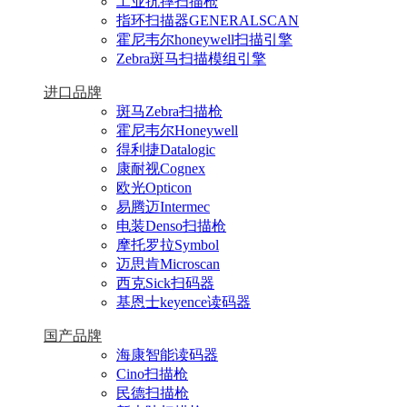
工业抗摔扫描枪
指环扫描器GENERALSCAN
霍尼韦尔honeywell扫描引擎
Zebra斑马扫描模组引擎
进口品牌
斑马Zebra扫描枪
霍尼韦尔Honeywell
得利捷Datalogic
康耐视Cognex
欧光Opticon
易腾迈Intermec
电装Denso扫描枪
摩托罗拉Symbol
迈思肯Microscan
西克Sick扫码器
基恩士keyence读码器
国产品牌
海康智能读码器
Cino扫描枪
民德扫描枪