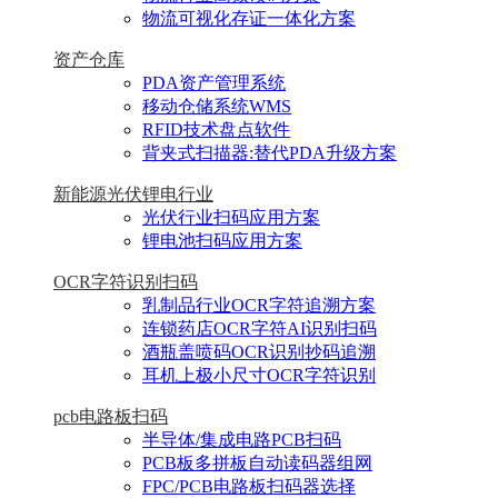
物流可视化存证一体化方案
资产仓库
PDA资产管理系统
移动仓储系统WMS
RFID技术盘点软件
背夹式扫描器:替代PDA升级方案
新能源光伏锂电行业
光伏行业扫码应用方案
锂电池扫码应用方案
OCR字符识别扫码
乳制品行业OCR字符追溯方案
连锁药店OCR字符AI识别扫码
酒瓶盖喷码OCR识别抄码追溯
耳机上极小尺寸OCR字符识别
pcb电路板扫码
半导体/集成电路PCB扫码
PCB板多拼板自动读码器组网
FPC/PCB电路板扫码器选择