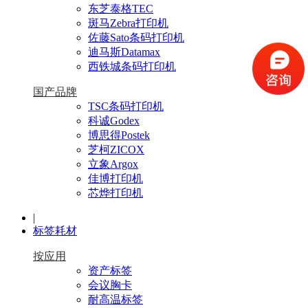
东芝泰格TEC
斑马Zebra打印机
佐藤Sato条码打印机
迪马斯Datamax
西铁城条码打印机
国产品牌
TSC条码打印机
科诚Godex
博思得Postek
芝柯ZICOX
立象Argox
佳博打印机
芯烨打印机
|
标签耗材
按应用
资产标签
会议胸卡
耐高温标签