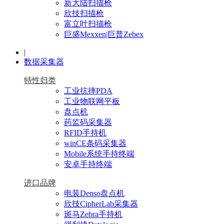
新大陆扫描枪
欣技扫描枪
富立叶扫描枪
巨盛Mexxen|巨普Zebex
|
数据采集器
特性归类
工业抗摔PDA
工业物联网平板
盘点机
药监码采集器
RFID手持机
winCE条码采集器
Mobile系统手持终端
安卓手持终端
进口品牌
电装Denso盘点机
欣技CipherLab采集器
斑马Zebra手持机