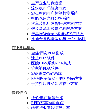
生产企业防伪追溯
流水线扫码解决方案
SMT智能打印标签检测系统
智能仓库亮灯分拣系统
汽车装配厂发货扫码核对防错
包装盒流水线防混料解决方案
液晶屏Vericode读码识字符防反
涂油金属视觉识别与上位机比对
ERP条码集成
金蝶/用友PDA集成
速达PDA软件
医院HIPS系统PDA集成
管家婆PDA软件
SAP集成条码系统
RVM瓶子资源回收机扫码方案
手持打印PDA即时作业方案
快递物流
快递/电商物流分拣
RFID整车物流跟踪
物流行业高效读码方案