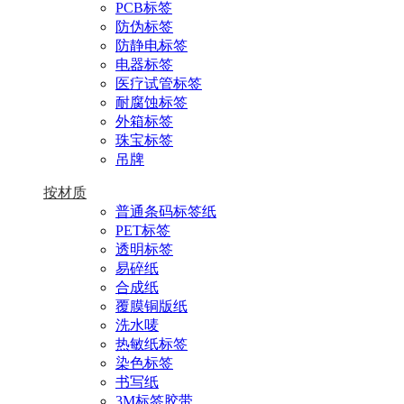
PCB标签
防伪标签
防静电标签
电器标签
医疗试管标签
耐腐蚀标签
外箱标签
珠宝标签
吊牌
按材质
普通条码标签纸
PET标签
透明标签
易碎纸
合成纸
覆膜铜版纸
洗水唛
热敏纸标签
染色标签
书写纸
3M标签胶带