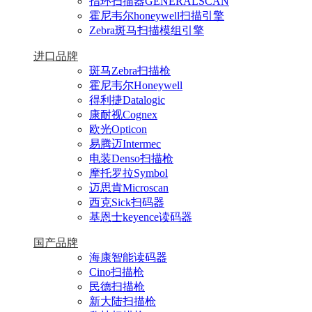
指环扫描器GENERALSCAN
霍尼韦尔honeywell扫描引擎
Zebra斑马扫描模组引擎
进口品牌
斑马Zebra扫描枪
霍尼韦尔Honeywell
得利捷Datalogic
康耐视Cognex
欧光Opticon
易腾迈Intermec
电装Denso扫描枪
摩托罗拉Symbol
迈思肯Microscan
西克Sick扫码器
基恩士keyence读码器
国产品牌
海康智能读码器
Cino扫描枪
民德扫描枪
新大陆扫描枪