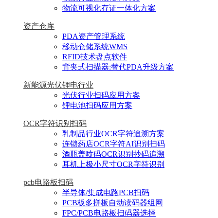
物流可视化存证一体化方案
资产仓库
PDA资产管理系统
移动仓储系统WMS
RFID技术盘点软件
背夹式扫描器:替代PDA升级方案
新能源光伏锂电行业
光伏行业扫码应用方案
锂电池扫码应用方案
OCR字符识别扫码
乳制品行业OCR字符追溯方案
连锁药店OCR字符AI识别扫码
酒瓶盖喷码OCR识别抄码追溯
耳机上极小尺寸OCR字符识别
pcb电路板扫码
半导体/集成电路PCB扫码
PCB板多拼板自动读码器组网
FPC/PCB电路板扫码器选择