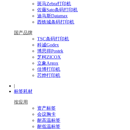
斑马Zebra打印机
佐藤Sato条码打印机
迪马斯Datamax
西铁城条码打印机
国产品牌
TSC条码打印机
科诚Godex
博思得Postek
芝柯ZICOX
立象Argox
佳博打印机
芯烨打印机
|
标签耗材
按应用
资产标签
会议胸卡
耐高温标签
耐低温标签