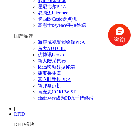
Symbol采集器
霍尼韦尔PDA
易腾迈Intermec
卡西欧Casio盘点机
基恩士keyence手持终端
国产品牌
海康威视智能终端PDA
东大AUTOID
优博讯Urovo
新大陆采集器
Idata移动数据终端
捷宝采集器
富立叶手持PDA
销邦盘点机
肯麦思COREWISE
chainway成为PDA手持终端
|
RFID
RFID模块