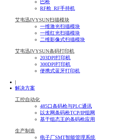
巴枪
RF枪_RF手持机
艾韦迅IVYSUN扫描模块
一维激光扫描模块
一维红光扫描模块
二维影像式扫描模块
艾韦迅IVYSUN条码打印机
203DPI打印机
300DPI打印机
便携式蓝牙打印机
|
解决方案
工控自动化
485口条码枪与PLC通讯
以太网条码枪TCP/IP组网
基于组态王的条码枪应用
生产制造
电子厂SMT智能管理系统