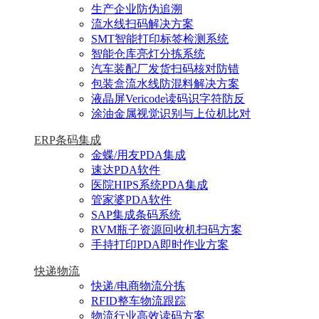
生产企业防伪追溯
流水线扫码解决方案
SMT智能打印标签检测系统
智能仓库亮灯分拣系统
汽车装配厂发货扫码核对防错
包装盒流水线防混料解决方案
液晶屏Vericode读码识字符防反
涂油金属视觉识别与上位机比对
ERP条码集成
金蝶/用友PDA集成
速达PDA软件
医院HIPS系统PDA集成
管家婆PDA软件
SAP集成条码系统
RVM瓶子资源回收机扫码方案
手持打印PDA即时作业方案
快递物流
快递/电商物流分拣
RFID整车物流跟踪
物流行业高效读码方案