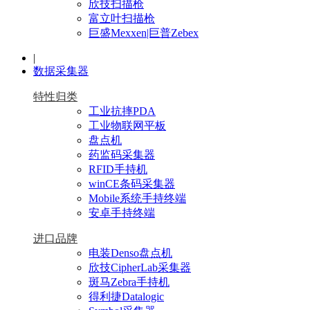
欣技扫描枪
富立叶扫描枪
巨盛Mexxen|巨普Zebex
|
数据采集器
特性归类
工业抗摔PDA
工业物联网平板
盘点机
药监码采集器
RFID手持机
winCE条码采集器
Mobile系统手持终端
安卓手持终端
进口品牌
电装Denso盘点机
欣技CipherLab采集器
斑马Zebra手持机
得利捷Datalogic