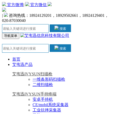
官方微博
|
官方微信
|
咨询热线：18924129201，18929502661，18924129401，
020-87030040
搜索
导航菜单
搜索
首页
艾韦迅产品
艾韦迅IVYSUN扫描枪
一维条形码扫描枪
二维扫描枪
艾韦迅IVYSUN手持终端
安卓手持机
CE/mobil系统采集器
工业抗摔采集器