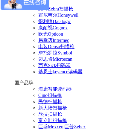
进口品牌
斑马Zebra扫描枪
霍尼韦尔Honeywell
得利捷Datalogic
康耐视Cognex
欧光Opticon
易腾迈Intermec
电装Denso扫描枪
摩托罗拉Symbol
迈思肯Microscan
西克Sick扫码器
基恩士keyence读码器
国产品牌
海康智能读码器
Cino扫描枪
民德扫描枪
新大陆扫描枪
欣技扫描枪
富立叶扫描枪
巨盛Mexxen|巨普Zebex