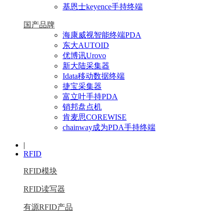
基恩士keyence手持终端
国产品牌
海康威视智能终端PDA
东大AUTOID
优博讯Urovo
新大陆采集器
Idata移动数据终端
捷宝采集器
富立叶手持PDA
销邦盘点机
肯麦思COREWISE
chainway成为PDA手持终端
|
RFID
RFID模块
RFID读写器
有源RFID产品