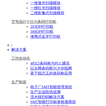
一维激光扫描模块
一维红光扫描模块
二维影像式扫描模块
艾韦迅IVYSUN条码打印机
203DPI打印机
300DPI打印机
便携式蓝牙打印机
|
解决方案
工控自动化
485口条码枪与PLC通讯
以太网条码枪TCP/IP组网
基于组态王的条码枪应用
生产制造
电子厂SMT智能管理系统
生产企业防伪追溯
流水线扫码解决方案
SMT智能打印标签检测系统