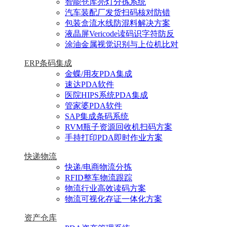
智能仓库亮灯分拣系统
汽车装配厂发货扫码核对防错
包装盒流水线防混料解决方案
液晶屏Vericode读码识字符防反
涂油金属视觉识别与上位机比对
ERP条码集成
金蝶/用友PDA集成
速达PDA软件
医院HIPS系统PDA集成
管家婆PDA软件
SAP集成条码系统
RVM瓶子资源回收机扫码方案
手持打印PDA即时作业方案
快递物流
快递/电商物流分拣
RFID整车物流跟踪
物流行业高效读码方案
物流可视化存证一体化方案
资产仓库