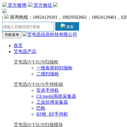
官方微博
|
官方微信
|
咨询热线：18924129201，18929502661，18924129401，020-
搜索
导航菜单
首页
艾韦迅产品
艾韦迅IVYSUN扫描枪
一维条形码扫描枪
二维扫描枪
艾韦迅IVYSUN手持终端
安卓手持机
CE/mobil系统采集器
工业抗摔采集器
巴枪
RF枪_RF手持机
艾韦迅IVYSUN扫描模块