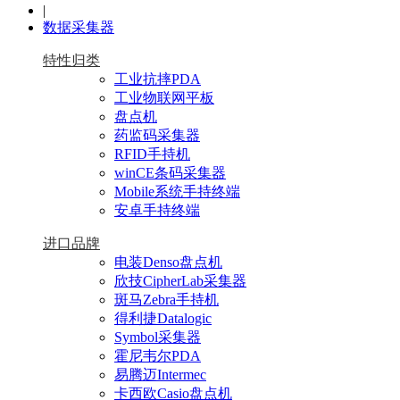
|
数据采集器
特性归类
工业抗摔PDA
工业物联网平板
盘点机
药监码采集器
RFID手持机
winCE条码采集器
Mobile系统手持终端
安卓手持终端
进口品牌
电装Denso盘点机
欣技CipherLab采集器
斑马Zebra手持机
得利捷Datalogic
Symbol采集器
霍尼韦尔PDA
易腾迈Intermec
卡西欧Casio盘点机