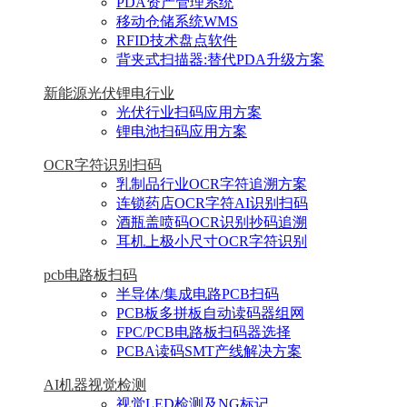
PDA资产管理系统
移动仓储系统WMS
RFID技术盘点软件
背夹式扫描器:替代PDA升级方案
新能源光伏锂电行业
光伏行业扫码应用方案
锂电池扫码应用方案
OCR字符识别扫码
乳制品行业OCR字符追溯方案
连锁药店OCR字符AI识别扫码
酒瓶盖喷码OCR识别抄码追溯
耳机上极小尺寸OCR字符识别
pcb电路板扫码
半导体/集成电路PCB扫码
PCB板多拼板自动读码器组网
FPC/PCB电路板扫码器选择
PCBA读码SMT产线解决方案
AI机器视觉检测
视觉LED检测及NG标记