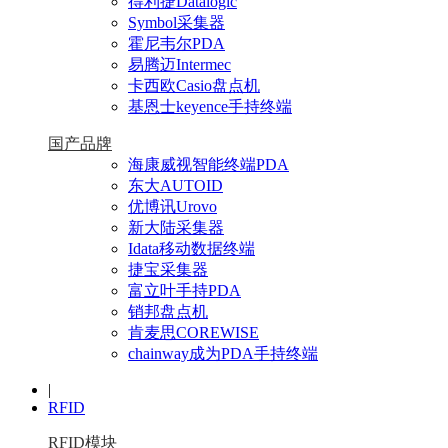
得利捷Datalogic
Symbol采集器
霍尼韦尔PDA
易腾迈Intermec
卡西欧Casio盘点机
基恩士keyence手持终端
国产品牌
海康威视智能终端PDA
东大AUTOID
优博讯Urovo
新大陆采集器
Idata移动数据终端
捷宝采集器
富立叶手持PDA
销邦盘点机
肯麦思COREWISE
chainway成为PDA手持终端
|
RFID
RFID模块