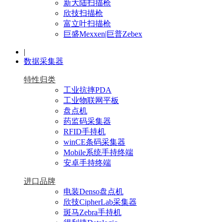
新大陆扫描枪
欣技扫描枪
富立叶扫描枪
巨盛Mexxen|巨普Zebex
|
数据采集器
特性归类
工业抗摔PDA
工业物联网平板
盘点机
药监码采集器
RFID手持机
winCE条码采集器
Mobile系统手持终端
安卓手持终端
进口品牌
电装Denso盘点机
欣技CipherLab采集器
斑马Zebra手持机