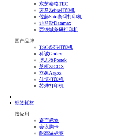
东芝泰格TEC
斑马Zebra打印机
佐藤Sato条码打印机
迪马斯Datamax
西铁城条码打印机
国产品牌
TSC条码打印机
科诚Godex
博思得Postek
芝柯ZICOX
立象Argox
佳博打印机
芯烨打印机
|
标签耗材
按应用
资产标签
会议胸卡
耐高温标签