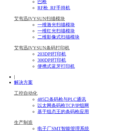
巴枪
RF枪_RF手持机
艾韦迅IVYSUN扫描模块
一维激光扫描模块
一维红光扫描模块
二维影像式扫描模块
艾韦迅IVYSUN条码打印机
203DPI打印机
300DPI打印机
便携式蓝牙打印机
|
解决方案
工控自动化
485口条码枪与PLC通讯
以太网条码枪TCP/IP组网
基于组态王的条码枪应用
生产制造
电子厂SMT智能管理系统