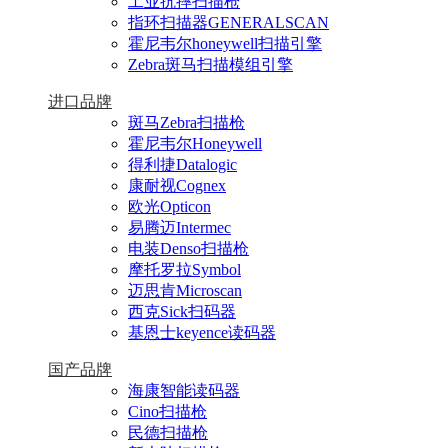
工业抗摔扫描枪
指环扫描器GENERALSCAN
霍尼韦尔honeywell扫描引擎
Zebra斑马扫描模组引擎
进口品牌
斑马Zebra扫描枪
霍尼韦尔Honeywell
得利捷Datalogic
康耐视Cognex
欧光Opticon
易腾迈Intermec
电装Denso扫描枪
摩托罗拉Symbol
迈思肯Microscan
西克Sick扫码器
基恩士keyence读码器
国产品牌
海康智能读码器
Cino扫描枪
民德扫描枪