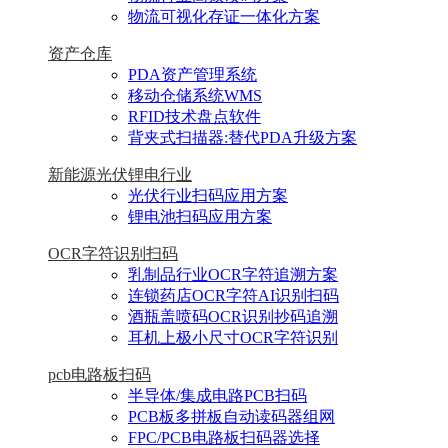
物流可视化存证一体化方案
资产仓库
PDA资产管理系统
移动仓储系统WMS
RFID技术盘点软件
背夹式扫描器:替代PDA升级方案
新能源光伏锂电行业
光伏行业扫码应用方案
锂电池扫码应用方案
OCR字符识别扫码
乳制品行业OCR字符追溯方案
连锁药店OCR字符AI识别扫码
酒瓶盖喷码OCR识别抄码追溯
耳机上极小尺寸OCR字符识别
pcb电路板扫码
半导体/集成电路PCB扫码
PCB板多拼板自动读码器组网
FPC/PCB电路板扫码器选择