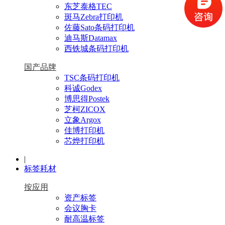
东芝泰格TEC
斑马Zebra打印机
佐藤Sato条码打印机
迪马斯Datamax
西铁城条码打印机
国产品牌
TSC条码打印机
科诚Godex
博思得Postek
芝柯ZICOX
立象Argox
佳博打印机
芯烨打印机
|
标签耗材
按应用
资产标签
会议胸卡
耐高温标签