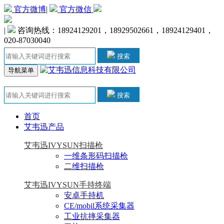
官方微博
|
官方微信
|
咨询热线：18924129201，18929502661，18924129401，
020-87030040
搜索
导航菜单
搜索
首页
艾韦迅产品
艾韦迅IVYSUN扫描枪
一维条形码扫描枪
二维扫描枪
艾韦迅IVYSUN手持终端
安卓手持机
CE/mobil系统采集器
工业抗摔采集器