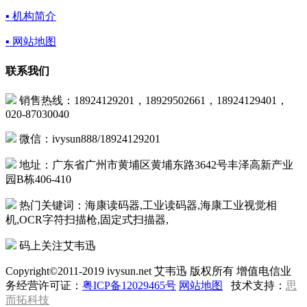
▪ 机构简介
▪ 网站地图
联系我们
销售热线：18924129201，18929502661，18924129401，
020-87030040
微信：ivysun888/18924129201
地址：广东省广州市黄埔区黄埔东路3642号丰泽高新产业
园B栋406-410
热门关键词：海康读码器,工业读码器,海康工业视觉相
机,OCR字符扫描枪,固定式扫描器,
码上关注艾韦迅
Copyright©2011-2019 ivysun.net 艾韦迅 版权所有 增值电信业
务经营许可证：
粤ICP备12029465号
网站地图
技术支持：
思
而拓科技