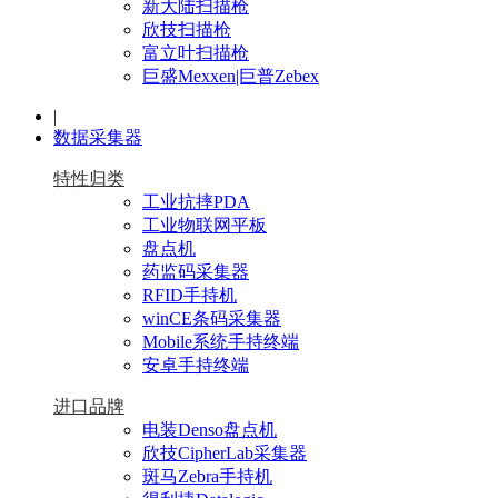
新大陆扫描枪
欣技扫描枪
富立叶扫描枪
巨盛Mexxen|巨普Zebex
|
数据采集器
特性归类
工业抗摔PDA
工业物联网平板
盘点机
药监码采集器
RFID手持机
winCE条码采集器
Mobile系统手持终端
安卓手持终端
进口品牌
电装Denso盘点机
欣技CipherLab采集器
斑马Zebra手持机