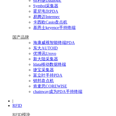
得利捷Datalogic
Symbol采集器
霍尼韦尔PDA
易腾迈Intermec
卡西欧Casio盘点机
基恩士keyence手持终端
国产品牌
海康威视智能终端PDA
东大AUTOID
优博讯Urovo
新大陆采集器
Idata移动数据终端
捷宝采集器
富立叶手持PDA
销邦盘点机
肯麦思COREWISE
chainway成为PDA手持终端
|
RFID
RFID模块