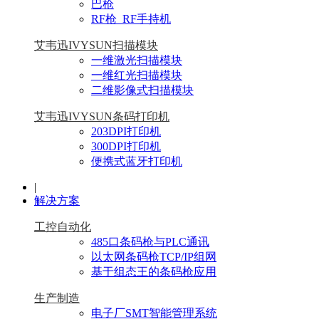
巴枪
RF枪_RF手持机
艾韦迅IVYSUN扫描模块
一维激光扫描模块
一维红光扫描模块
二维影像式扫描模块
艾韦迅IVYSUN条码打印机
203DPI打印机
300DPI打印机
便携式蓝牙打印机
|
解决方案
工控自动化
485口条码枪与PLC通讯
以太网条码枪TCP/IP组网
基于组态王的条码枪应用
生产制造
电子厂SMT智能管理系统