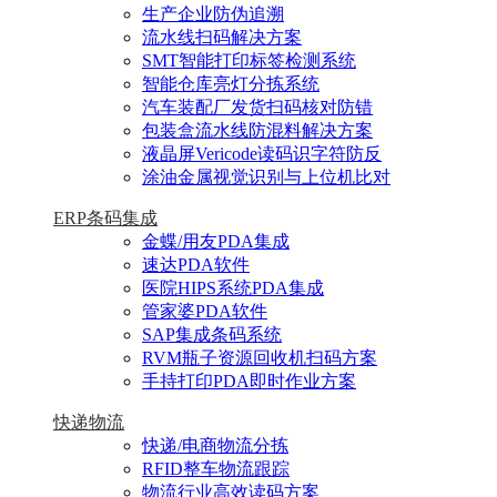
生产企业防伪追溯
流水线扫码解决方案
SMT智能打印标签检测系统
智能仓库亮灯分拣系统
汽车装配厂发货扫码核对防错
包装盒流水线防混料解决方案
液晶屏Vericode读码识字符防反
涂油金属视觉识别与上位机比对
ERP条码集成
金蝶/用友PDA集成
速达PDA软件
医院HIPS系统PDA集成
管家婆PDA软件
SAP集成条码系统
RVM瓶子资源回收机扫码方案
手持打印PDA即时作业方案
快递物流
快递/电商物流分拣
RFID整车物流跟踪
物流行业高效读码方案