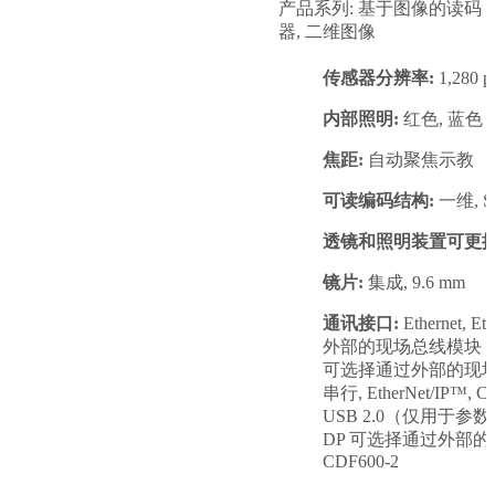
产品系列: 基于图像的读码
器, 二维图像
传感器分辨率:
1,280 p
内部照明:
红色, 蓝色
焦距:
自动聚焦示教
可读编码结构:
一维, St
透镜和照明装置可更换
镜片:
集成, 9.6 mm
通讯接口:
Ethernet,
外部的现场总线模块 CDF
可选择通过外部的现场总线
串行, EtherNet/IP™, 
USB 2.0（仅用于参数设
DP 可选择通过外部
CDF600-2