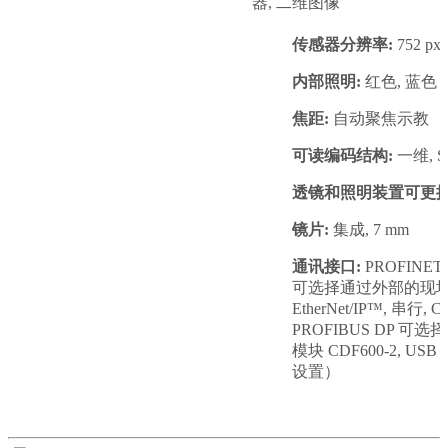
器, 二维图像
传感器分辨率:
752 px 
内部照明:
红色, 蓝色
焦距:
自动聚焦示教
可读编码结构:
一维, St
透镜和照明装置可更换
镜片:
集成, 7 mm
通讯接口:
PROFINET, 
可选择通过外部的现场总
EtherNet/IP™, 串行, C
PROFIBUS DP 
模块 CDF600-2, US
设置）