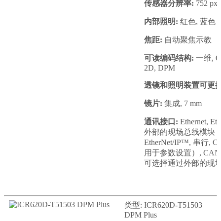
传感器分辨率:
752 px 
内部照明:
红色, 蓝色
焦距:
自动聚焦示教
可读编码结构:
一维, OC
2D, DPM
透镜和照明装置可更换
镜片:
集成, 7 mm
通讯接口:
Ethernet,
外部的现场总线模块 CDF6
EtherNet/IP™, 串行, 
用于参数设置）, CANope
可选择通过外部的现场总线
类型: ICR620D-T51503
DPM Plus