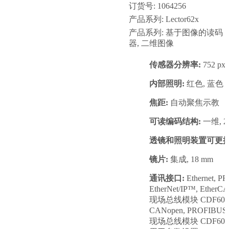
订货号: 1064256
产品系列: Lector62x
产品系列: 基于图像的读码
器, 二维图像
传感器分辨率:
752 px 
内部照明:
红色, 蓝色
焦距:
自动聚焦示教
可读编码结构:
一维, 2D
透镜和照明装置可更换
镜片:
集成, 18 mm
通讯接口:
Ethernet, P
EtherNet/IP™, Et
现场总线模块 CDF600,
CANopen, PROFI
现场总线模块 CDF600-2