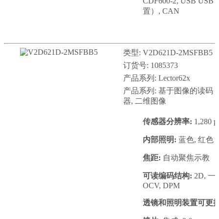
CDF600-2, USB U
置）, CAN
类型: V2D621D-2MSFBB5
订货号: 1085373
产品系列: Lector62x
产品系列: 基于图像的读码
器, 二维图像
传感器分辨率:
1,280 p
内部照明:
蓝色, 红色
焦距:
自动聚焦示教
可读编码结构:
2D, 一维
OCV, DPM
透镜和照明装置可更换