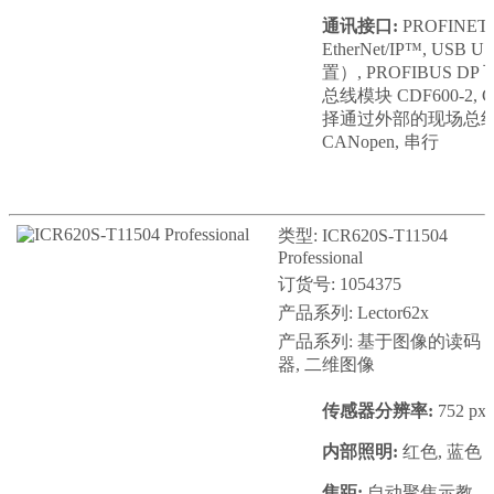
通讯接口:
PROFINET, E
EtherNet/IP™, US
置）, PROFIBUS 
总线模块 CDF600-2, C
择通过外部的现场总线模块
CANopen, 串行
类型: ICR620S-T11504
Professional
订货号: 1054375
产品系列: Lector62x
产品系列: 基于图像的读码
器, 二维图像
传感器分辨率:
752 px 
内部照明:
红色, 蓝色
焦距:
自动聚焦示教