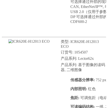
可选择通过外部的现场总
CAN, EtherNet/IP™,
USB 2.0（仅用于参数设
DP 可选择通过外部
CDF600-2
类型: ICR620E-H12013
ECO
订货号: 1054507
产品系列: Lector62x
产品系列: 基于图像的读码
器, 二维图像
传感器分辨率:
752 px 
内部照明:
红色
焦距:
可调焦距（电动
可读编码结构:
一维, 2D