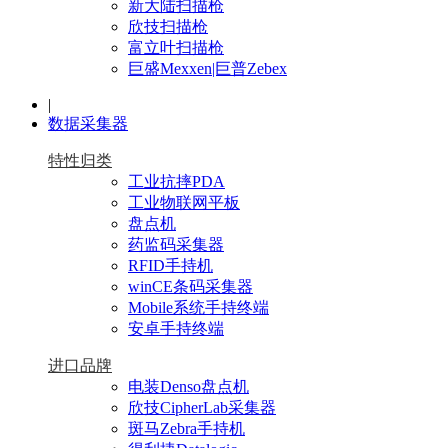
新大陆扫描枪
欣技扫描枪
富立叶扫描枪
巨盛Mexxen|巨普Zebex
|
数据采集器
特性归类
工业抗摔PDA
工业物联网平板
盘点机
药监码采集器
RFID手持机
winCE条码采集器
Mobile系统手持终端
安卓手持终端
进口品牌
电装Denso盘点机
欣技CipherLab采集器
斑马Zebra手持机