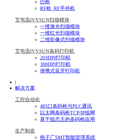
巴枪
RF枪_RF手持机
艾韦迅IVYSUN扫描模块
一维激光扫描模块
一维红光扫描模块
二维影像式扫描模块
艾韦迅IVYSUN条码打印机
203DPI打印机
300DPI打印机
便携式蓝牙打印机
|
解决方案
工控自动化
485口条码枪与PLC通讯
以太网条码枪TCP/IP组网
基于组态王的条码枪应用
生产制造
电子厂SMT智能管理系统