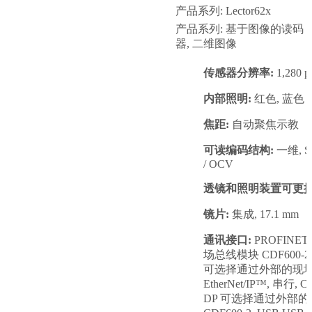
产品系列: Lector62x
产品系列: 基于图像的读码
器, 二维图像
传感器分辨率:
1,280 p
内部照明:
红色, 蓝色
焦距:
自动聚焦示教
可读编码结构:
一维, St
/ OCV
透镜和照明装置可更换
镜片:
集成, 17.1 mm
通讯接口:
PROFIN
场总线模块 CDF600-2, Et
可选择通过外部的现场总
EtherNet/IP™, 串行, 
DP 可选择通过外部