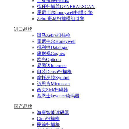
工业抗摔扫描枪
指环扫描器GENERALSCAN
霍尼韦尔honeywell扫描引擎
Zebra斑马扫描模组引擎
进口品牌
斑马Zebra扫描枪
霍尼韦尔Honeywell
得利捷Datalogic
康耐视Cognex
欧光Opticon
易腾迈Intermec
电装Denso扫描枪
摩托罗拉Symbol
迈思肯Microscan
西克Sick扫码器
基恩士keyence读码器
国产品牌
海康智能读码器
Cino扫描枪
民德扫描枪