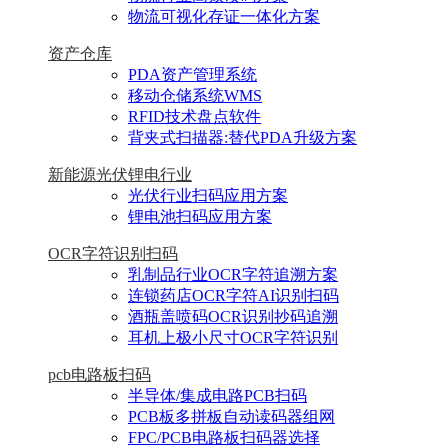
物流可视化存证一体化方案
资产仓库
PDA资产管理系统
移动仓储系统WMS
RFID技术盘点软件
背夹式扫描器:替代PDA升级方案
新能源光伏锂电行业
光伏行业扫码应用方案
锂电池扫码应用方案
OCR字符识别扫码
乳制品行业OCR字符追溯方案
连锁药店OCR字符AI识别扫码
酒瓶盖喷码OCR识别抄码追溯
耳机上极小尺寸OCR字符识别
pcb电路板扫码
半导体/集成电路PCB扫码
PCB板多拼板自动读码器组网
FPC/PCB电路板扫码器选择