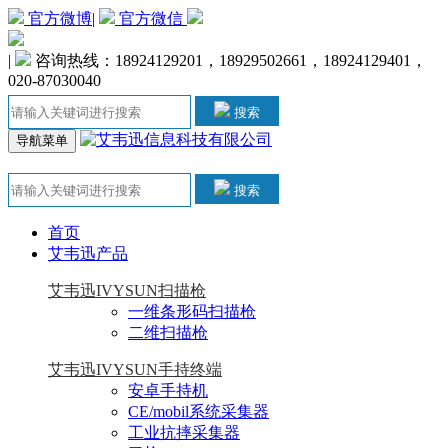
官方微博
|
官方微信
|
咨询热线：18924129201，18929502661，18924129401，
020-87030040
搜索
导航菜单
搜索
首页
艾韦迅产品
艾韦迅IVYSUN扫描枪
一维条形码扫描枪
二维扫描枪
艾韦迅IVYSUN手持终端
安卓手持机
CE/mobil系统采集器
工业抗摔采集器