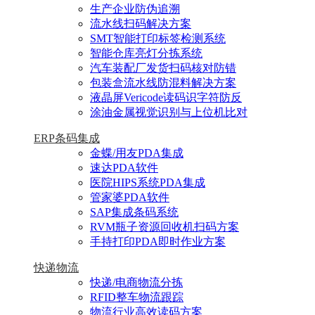
生产企业防伪追溯
流水线扫码解决方案
SMT智能打印标签检测系统
智能仓库亮灯分拣系统
汽车装配厂发货扫码核对防错
包装盒流水线防混料解决方案
液晶屏Vericode读码识字符防反
涂油金属视觉识别与上位机比对
ERP条码集成
金蝶/用友PDA集成
速达PDA软件
医院HIPS系统PDA集成
管家婆PDA软件
SAP集成条码系统
RVM瓶子资源回收机扫码方案
手持打印PDA即时作业方案
快递物流
快递/电商物流分拣
RFID整车物流跟踪
物流行业高效读码方案