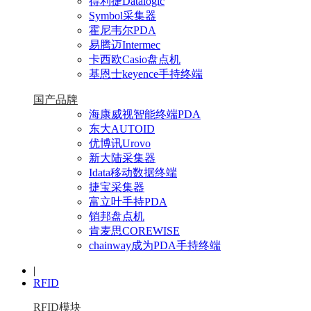
得利捷Datalogic
Symbol采集器
霍尼韦尔PDA
易腾迈Intermec
卡西欧Casio盘点机
基恩士keyence手持终端
国产品牌
海康威视智能终端PDA
东大AUTOID
优博讯Urovo
新大陆采集器
Idata移动数据终端
捷宝采集器
富立叶手持PDA
销邦盘点机
肯麦思COREWISE
chainway成为PDA手持终端
|
RFID
RFID模块