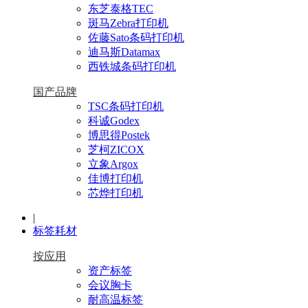
东芝泰格TEC
斑马Zebra打印机
佐藤Sato条码打印机
迪马斯Datamax
西铁城条码打印机
国产品牌
TSC条码打印机
科诚Godex
博思得Postek
芝柯ZICOX
立象Argox
佳博打印机
芯烨打印机
|
标签耗材
按应用
资产标签
会议胸卡
耐高温标签