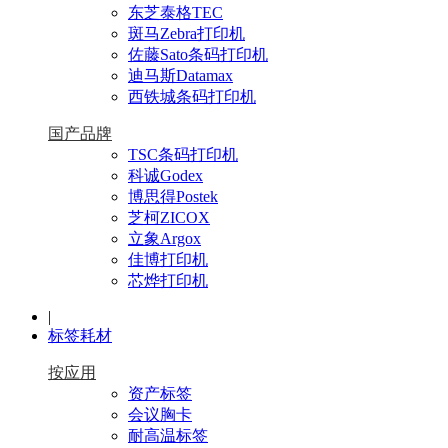
东芝泰格TEC
斑马Zebra打印机
佐藤Sato条码打印机
迪马斯Datamax
西铁城条码打印机
国产品牌
TSC条码打印机
科诚Godex
博思得Postek
芝柯ZICOX
立象Argox
佳博打印机
芯烨打印机
|
标签耗材
按应用
资产标签
会议胸卡
耐高温标签