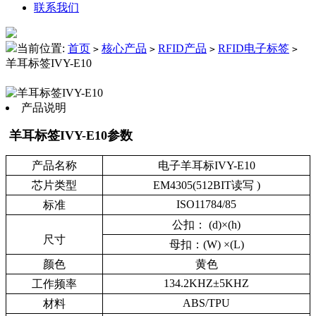
联系我们
当前位置:
首页
核心产品
RFID产品
RFID电子标签
>
>
>
>
羊耳标签IVY-E10
产品说明
羊耳标签IVY-E10参数
产品名称
电子羊耳标
IVY-E10
芯片类型
EM4305(512BIT
读写
)
ISO11784/85
标准
公扣：
(d)×
(h)
尺寸
母扣：
(W) ×
(L)
颜色
黄色
134.2KHZ
±
5KHZ
工作频率
ABS/TPU
材料