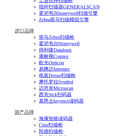
工业抗摔扫描枪
指环扫描器GENERALSCAN
霍尼韦尔honeywell扫描引擎
Zebra斑马扫描模组引擎
进口品牌
斑马Zebra扫描枪
霍尼韦尔Honeywell
得利捷Datalogic
康耐视Cognex
欧光Opticon
易腾迈Intermec
电装Denso扫描枪
摩托罗拉Symbol
迈思肯Microscan
西克Sick扫码器
基恩士keyence读码器
国产品牌
海康智能读码器
Cino扫描枪
民德扫描枪