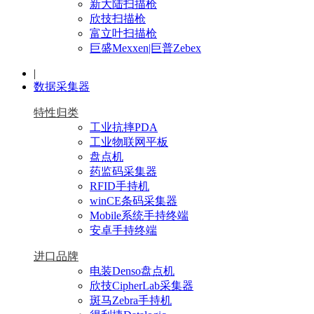
新大陆扫描枪
欣技扫描枪
富立叶扫描枪
巨盛Mexxen|巨普Zebex
|
数据采集器
特性归类
工业抗摔PDA
工业物联网平板
盘点机
药监码采集器
RFID手持机
winCE条码采集器
Mobile系统手持终端
安卓手持终端
进口品牌
电装Denso盘点机
欣技CipherLab采集器
斑马Zebra手持机