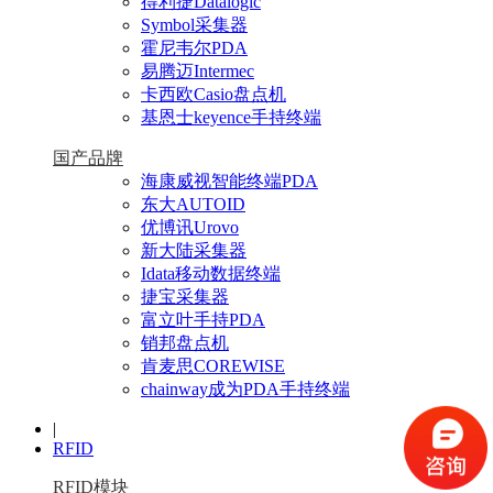
得利捷Datalogic
Symbol采集器
霍尼韦尔PDA
易腾迈Intermec
卡西欧Casio盘点机
基恩士keyence手持终端
国产品牌
海康威视智能终端PDA
东大AUTOID
优博讯Urovo
新大陆采集器
Idata移动数据终端
捷宝采集器
富立叶手持PDA
销邦盘点机
肯麦思COREWISE
chainway成为PDA手持终端
|
RFID
RFID模块