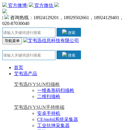
官方微博
|
官方微信
|
咨询热线：18924129201，18929502661，18924129401，
020-87030040
搜索
导航菜单
搜索
首页
艾韦迅产品
艾韦迅IVYSUN扫描枪
一维条形码扫描枪
二维扫描枪
艾韦迅IVYSUN手持终端
安卓手持机
CE/mobil系统采集器
工业抗摔采集器