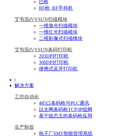
巴枪
RF枪_RF手持机
艾韦迅IVYSUN扫描模块
一维激光扫描模块
一维红光扫描模块
二维影像式扫描模块
艾韦迅IVYSUN条码打印机
203DPI打印机
300DPI打印机
便携式蓝牙打印机
|
解决方案
工控自动化
485口条码枪与PLC通讯
以太网条码枪TCP/IP组网
基于组态王的条码枪应用
生产制造
电子厂SMT智能管理系统