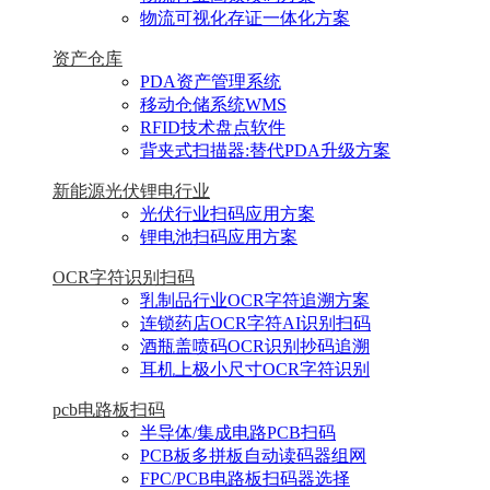
物流可视化存证一体化方案
资产仓库
PDA资产管理系统
移动仓储系统WMS
RFID技术盘点软件
背夹式扫描器:替代PDA升级方案
新能源光伏锂电行业
光伏行业扫码应用方案
锂电池扫码应用方案
OCR字符识别扫码
乳制品行业OCR字符追溯方案
连锁药店OCR字符AI识别扫码
酒瓶盖喷码OCR识别抄码追溯
耳机上极小尺寸OCR字符识别
pcb电路板扫码
半导体/集成电路PCB扫码
PCB板多拼板自动读码器组网
FPC/PCB电路板扫码器选择