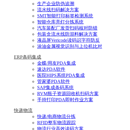
生产企业防伪追溯
流水线扫码解决方案
SMT智能打印标签检测系统
智能仓库亮灯分拣系统
汽车装配厂发货扫码核对防错
包装盒流水线防混料解决方案
液晶屏Vericode读码识字符防反
涂油金属视觉识别与上位机比对
ERP条码集成
金蝶/用友PDA集成
速达PDA软件
医院HIPS系统PDA集成
管家婆PDA软件
SAP集成条码系统
RVM瓶子资源回收机扫码方案
手持打印PDA即时作业方案
快递物流
快递/电商物流分拣
RFID整车物流跟踪
物流行业高效读码方案