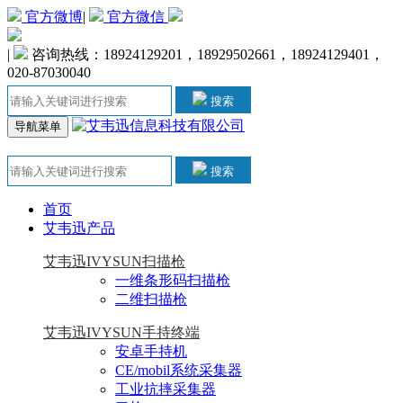
官方微博
|
官方微信
|
咨询热线：18924129201，18929502661，18924129401，
020-87030040
搜索
导航菜单
搜索
首页
艾韦迅产品
艾韦迅IVYSUN扫描枪
一维条形码扫描枪
二维扫描枪
艾韦迅IVYSUN手持终端
安卓手持机
CE/mobil系统采集器
工业抗摔采集器