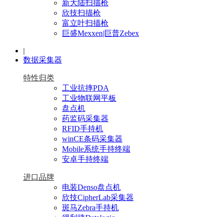
新大陆扫描枪
欣技扫描枪
富立叶扫描枪
巨盛Mexxen|巨普Zebex
|
数据采集器
特性归类
工业抗摔PDA
工业物联网平板
盘点机
药监码采集器
RFID手持机
winCE条码采集器
Mobile系统手持终端
安卓手持终端
进口品牌
电装Denso盘点机
欣技CipherLab采集器
斑马Zebra手持机