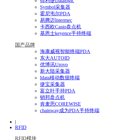
得利捷Datalogic
Symbol采集器
霍尼韦尔PDA
易腾迈Intermec
卡西欧Casio盘点机
基恩士keyence手持终端
国产品牌
海康威视智能终端PDA
东大AUTOID
优博讯Urovo
新大陆采集器
Idata移动数据终端
捷宝采集器
富立叶手持PDA
销邦盘点机
肯麦思COREWISE
chainway成为PDA手持终端
|
RFID
RFID模块