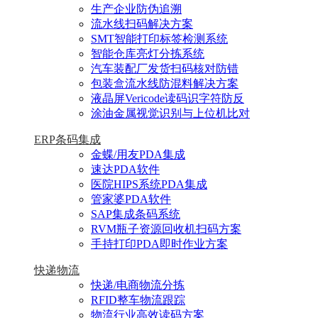
生产企业防伪追溯
流水线扫码解决方案
SMT智能打印标签检测系统
智能仓库亮灯分拣系统
汽车装配厂发货扫码核对防错
包装盒流水线防混料解决方案
液晶屏Vericode读码识字符防反
涂油金属视觉识别与上位机比对
ERP条码集成
金蝶/用友PDA集成
速达PDA软件
医院HIPS系统PDA集成
管家婆PDA软件
SAP集成条码系统
RVM瓶子资源回收机扫码方案
手持打印PDA即时作业方案
快递物流
快递/电商物流分拣
RFID整车物流跟踪
物流行业高效读码方案