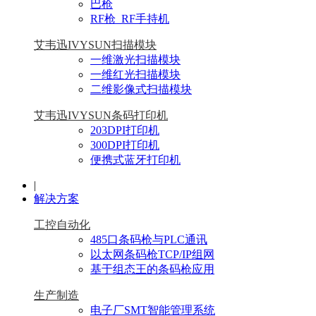
巴枪
RF枪_RF手持机
艾韦迅IVYSUN扫描模块
一维激光扫描模块
一维红光扫描模块
二维影像式扫描模块
艾韦迅IVYSUN条码打印机
203DPI打印机
300DPI打印机
便携式蓝牙打印机
|
解决方案
工控自动化
485口条码枪与PLC通讯
以太网条码枪TCP/IP组网
基于组态王的条码枪应用
生产制造
电子厂SMT智能管理系统