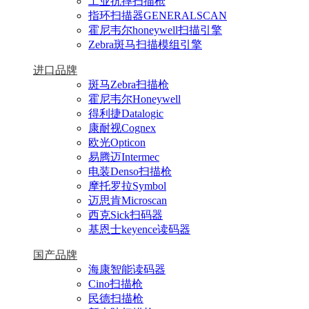
工业抗摔扫描枪
指环扫描器GENERALSCAN
霍尼韦尔honeywell扫描引擎
Zebra斑马扫描模组引擎
进口品牌
斑马Zebra扫描枪
霍尼韦尔Honeywell
得利捷Datalogic
康耐视Cognex
欧光Opticon
易腾迈Intermec
电装Denso扫描枪
摩托罗拉Symbol
迈思肯Microscan
西克Sick扫码器
基恩士keyence读码器
国产品牌
海康智能读码器
Cino扫描枪
民德扫描枪