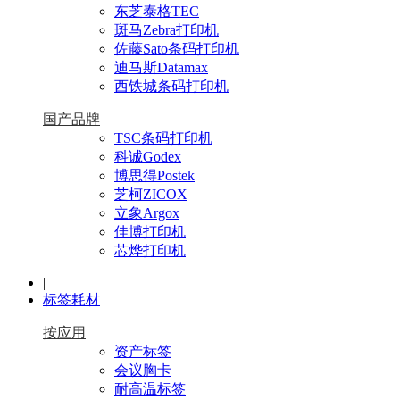
东芝泰格TEC
斑马Zebra打印机
佐藤Sato条码打印机
迪马斯Datamax
西铁城条码打印机
国产品牌
TSC条码打印机
科诚Godex
博思得Postek
芝柯ZICOX
立象Argox
佳博打印机
芯烨打印机
|
标签耗材
按应用
资产标签
会议胸卡
耐高温标签