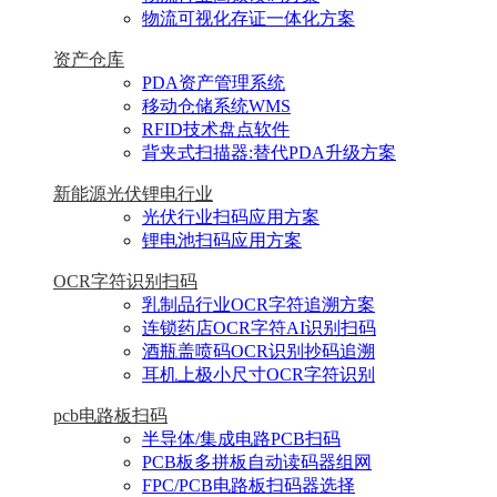
物流可视化存证一体化方案
资产仓库
PDA资产管理系统
移动仓储系统WMS
RFID技术盘点软件
背夹式扫描器:替代PDA升级方案
新能源光伏锂电行业
光伏行业扫码应用方案
锂电池扫码应用方案
OCR字符识别扫码
乳制品行业OCR字符追溯方案
连锁药店OCR字符AI识别扫码
酒瓶盖喷码OCR识别抄码追溯
耳机上极小尺寸OCR字符识别
pcb电路板扫码
半导体/集成电路PCB扫码
PCB板多拼板自动读码器组网
FPC/PCB电路板扫码器选择